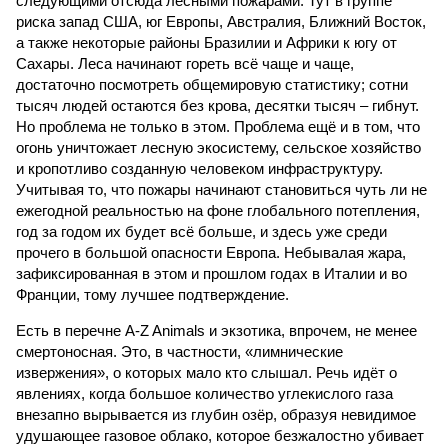
следующими отсюда лесными пожарами. Тут в группе
риска запад США, юг Европы, Австралия, Ближний Восток,
а также некоторые районы Бразилии и Африки к югу от
Сахары. Леса начинают гореть всё чаще и чаще,
достаточно посмотреть общемировую статистику; сотни
тысяч людей остаются без крова, десятки тысяч – гибнут.
Но проблема не только в этом. Проблема ещё и в том, что
огонь уничтожает лесную экосистему, сельское хозяйство
и кропотливо созданную человеком инфраструктуру.
Учитывая то, что пожары начинают становиться чуть ли не
ежегодной реальностью на фоне глобального потепления,
год за годом их будет всё больше, и здесь уже среди
прочего в большой опасности Европа. Небывалая жара,
зафиксированная в этом и прошлом годах в Италии и во
Франции, тому лучшее подтверждение.
Есть в перечне A-Z Animals и экзотика, впрочем, не менее
смертоносная. Это, в частности, «лимнические
извержения», о которых мало кто слышал. Речь идёт о
явлениях, когда большое количество углекислого газа
внезапно вырывается из глубин озёр, образуя невидимое
удушающее газовое облако, которое безжалостно убивает