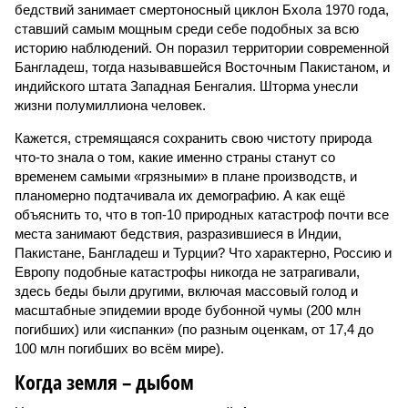
бедствий занимает смертоносный циклон Бхола 1970 года,
ставший самым мощным среди себе подобных за всю
историю наблюдений. Он поразил территории современной
Бангладеш, тогда называвшейся Восточным Пакистаном, и
индийского штата Западная Бенгалия. Шторма унесли
жизни полумиллиона человек.
Кажется, стремящаяся сохранить свою чистоту природа
что-то знала о том, какие именно страны станут со
временем самыми «грязными» в плане производств, и
планомерно подтачивала их демографию. А как ещё
объяснить то, что в топ-10 природных катастроф почти все
места занимают бедствия, разразившиеся в Индии,
Пакистане, Бангладеш и Турции? Что характерно, Россию и
Европу подобные катастрофы никогда не затрагивали,
здесь беды были другими, включая массовый голод и
масштабные эпидемии вроде бубонной чумы (200 млн
погибших) или «испанки» (по разным оценкам, от 17,4 до
100 млн погибших во всём мире).
Когда земля – дыбом