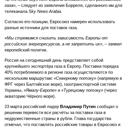
газа»
, – следует из заявления Борреля, сделанного им для
телеканала
Sky News Arabia.
Согласно его позиции, Евросоюз намерен использовать
разные источники для поставок газа.
«Мы стремимся снизить зависимость Европы от
российских энергоресурсов, а не запретить их»
, – заявил
европейский политик.
Россия на сегодняшний день представляет собой
крупнейшего экспортёра газа в Европу. Поставки порядка
40% потребляемого в регионе газа осуществляются по
нескольким маршрутам:
«Северному потоку»
(напрямую в
ФРГ через Балтийское море), газотранспортной системе
Украины,
«Ямалу-Европе»
и
«Турецкому потоку»
(через
акваторию Чёрного моря).
23 марта российский лидер
Владимир Путин
сообщал о
решении перевести все расчёты за поставки газа в
недружественные страны в рубли. Глава государства
отмечал, что поставлять российские товары в Евросоюз и