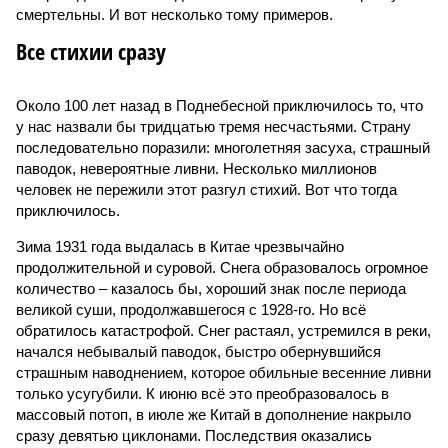
смертельны. И вот несколько тому примеров.
Все стихии сразу
Около 100 лет назад в Поднебесной приключилось то, что
у нас назвали бы тридцатью тремя несчастьями. Страну
последовательно поразили: многолетняя засуха, страшный
паводок, невероятные ливни. Несколько миллионов
человек не пережили этот разгул стихий. Вот что тогда
приключилось.
Зима 1931 года выдалась в Китае чрезвычайно
продолжительной и суровой. Снега образовалось огромное
количество – казалось бы, хороший знак после периода
великой суши, продолжавшегося с 1928-го. Но всё
обратилось катастрофой. Снег растаял, устремился в реки,
начался небывалый паводок, быстро обернувшийся
страшным наводнением, которое обильные весенние ливни
только усугубили. К июню всё это преобразовалось в
массовый потоп, в июле же Китай в дополнение накрыло
сразу девятью циклонами. Последствия оказались