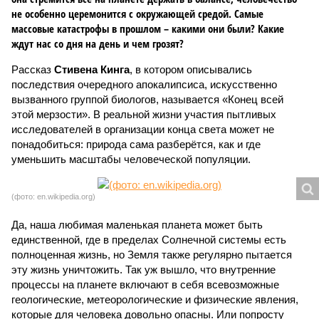
не особенно церемонится с окружающей средой. Самые
массовые катастрофы в прошлом – какими они были? Какие
ждут нас со дня на день и чем грозят?
Рассказ
Стивена Кинга
, в котором описывались
последствия очередного апокалипсиса, искусственно
вызванного группой биологов, называется «Конец всей
этой мерзости». В реальной жизни участия пытливых
исследователей в организации конца света может не
понадобиться: природа сама разберётся, как и где
уменьшить масштабы человеческой популяции.
(фото: en.wikipedia.org)
Да, наша любимая маленькая планета может быть
единственной, где в пределах Солнечной системы есть
полноценная жизнь, но Земля также регулярно пытается
эту жизнь уничтожить. Так уж вышло, что внутренние
процессы на планете включают в себя всевозможные
геологические, метеорологические и физические явления,
которые для человека довольно опасны. Или попросту