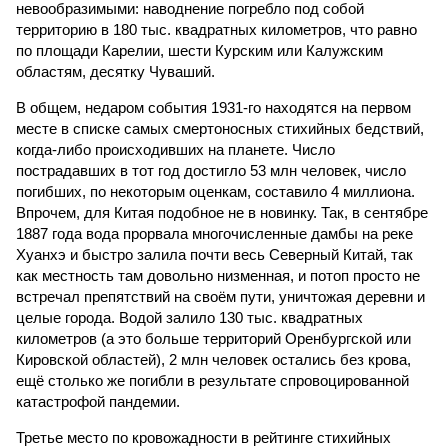
невообразимыми: наводнение погребло под собой
территорию в 180 тыс. квадратных километров, что равно
по площади Карелии, шести Курским или Калужским
областям, десятку Чуваший.
В общем, недаром события 1931-го находятся на первом
месте в списке самых смертоносных стихийных бедствий,
когда-либо происходивших на планете. Число
пострадавших в тот год достигло 53 млн человек, число
погибших, по некоторым оценкам, составило 4 миллиона.
Впрочем, для Китая подобное не в новинку. Так, в сентябре
1887 года вода прорвала многочисленные дамбы на реке
Хуанхэ и быстро залила почти весь Северный Китай, так
как местность там довольно низменная, и потоп просто не
встречал препятствий на своём пути, уничтожая деревни и
целые города. Водой залило 130 тыс. квадратных
километров (а это больше территорий Оренбургской или
Кировской областей), 2 млн человек остались без крова,
ещё столько же погибли в результате спровоцированной
катастрофой пандемии.
Третье место по кровожадности в рейтинге стихийных