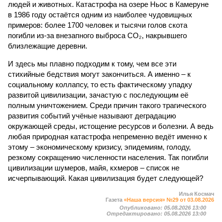
людей и животных. Катастрофа на озере Ньос в Камеруне
в 1986 году остаётся одним из наиболее чудовищных
примеров: более 1700 человек и тысячи голов скота
погибли из-за внезапного выброса CO₂, накрывшего
близлежащие деревни.
И здесь мы плавно подходим к тому, чем все эти
стихийные бедствия могут закончиться. А именно – к
социальному коллапсу, то есть фактическому упадку
развитой цивилизации, зачастую с последующим её
полным уничтожением. Среди причин такого трагического
развития событий учёные называют деградацию
окружающей среды, истощение ресурсов и болезни. А ведь
любая природная катастрофа непременно ведёт именно к
этому – экономическому кризису, эпидемиям, голоду,
резкому сокращению численности населения. Так погибли
цивилизации шумеров, майя, кхмеров – список не
исчерпывающий. Какая цивилизация будет следующей?
Илья Космач
Газета
«Наша версия» №29 от 03.08.2026
Опубликовано:
05.08.2026 13:00
Отредактировано:
05.08.2026 13:00