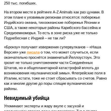
250 тыс. погибших.
На втором месте в рейтинге A-Z Animals как раз цунами. В
этом плане к уязвимым регионам относятся: побережье
Индийского океана, тихо­океанские побережья Японии и
США, а также некоторые районы Карибского бассейна и
Средиземноморья. То есть в зоне риска уже не только
Поднебесная с Индией – не так ли?
«Бронзу» получают извержения супервулканов – «Наша
Версия» уже
писала
о том, что может случиться, если
окончательно проснётся знаменитый Йеллоустоун. Это
грозит не только уничтожением части Соединённых
Штатов, но и общепланетарной катастрофой вплоть до
возникновения «вулканической зимы». Флегрейские поля в
Италии, кстати, тоже не стоит сбрасывать со счетов. Равно
как и многие другие до поры спящие вулканические
районы.
Невидимый убийца
Упоминают эксперты и жару вкупе с засухой и