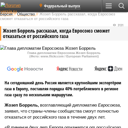
Федеральный выпуск
Версия
//
Общество
//
Жозеп Боррель рассказал, когда Евросоюз
сможет отказаться от российского газа
3131
Жозеп Боррель рассказал, когда Евросоюз сможет
отказаться от российского газа
Глава дипломатии Евросоюза Жозеп Боррель
(Фото: www.flickr.com / European Parliament)
На сегодняшний день Россия является крупнейшим экспортёром
газа в Европу, поставляя порядка 40% потребляемого в регионе
газа сразу по нескольким маршрутам.
Жозеп Боррель,
возглавляющий дипломатию
Евросоюза
,
заявил, что страны-члены сообщества смогут полностью
отказаться от российского газа в течение двух лет.
«В течение двух лет Европа откажется от российского