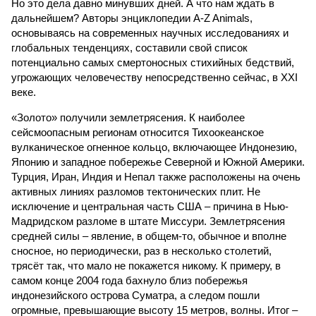
Но это дела давно минувших дней. А что нам ждать в
дальнейшем? Авторы энциклопедии A-Z Animals,
основываясь на современных научных исследованиях и
глобальных тенденциях, составили свой список
потенциально самых смертоносных стихийных бедствий,
угрожающих человечеству непосредственно сейчас, в XXI
веке.
«Золото» получили землетрясения. К наиболее
сейсмоопасным регионам относится Тихоокеанское
вулканическое огненное кольцо, включающее Индонезию,
Японию и западное побережье Северной и Южной Америки.
Турция, Иран, Индия и Непал также расположены на очень
активных линиях разломов тектонических плит. Не
исключение и центральная часть США – причина в Нью-
Мадридском разломе в штате Миссури. Землетрясения
средней силы – явление, в общем-то, обычное и вполне
сносное, но периодически, раз в несколько столетий,
трясёт так, что мало не покажется никому. К примеру, в
самом конце 2004 года бахнуло близ побережья
индонезийского острова Суматра, а следом пошли
огромные, превышающие высоту 15 метров, волны. Итог –