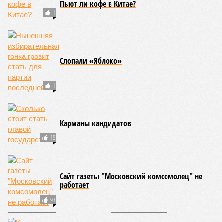
Пьют ли кофе в Китае?
1
Слопали «Яблоко»
1
Карманы кандидатов
18
Сайт газеты "Московский комсомолец" не
работает
93