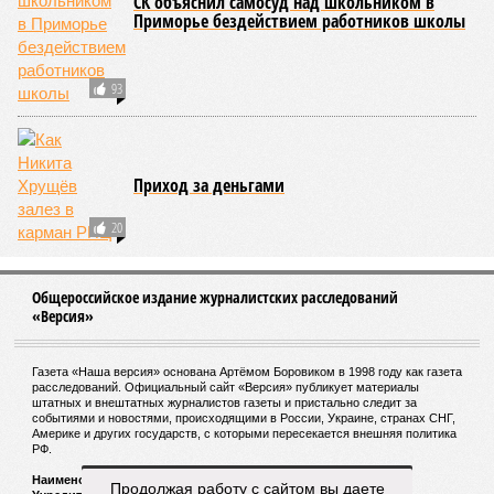
СК объяснил самосуд над школьником в
Приморье бездействием работников школы
93
Приход за деньгами
20
Общероссийское издание журналистских расследований
«Версия»
Газета «Наша версия» основана Артёмом Боровиком в 1998 году как газета
расследований. Официальный сайт «Версия» публикует материалы
штатных и внештатных журналистов газеты и пристально следит за
событиями и новостями, происходящими в России, Украине, странах СНГ,
Америке и других государств, с которыми пересекается внешняя политика
РФ.
Наименование:
Cетевое издание «Версия»
Продолжая работу с сайтом вы даете