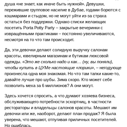
душа «не знает, как иначе быть нужной». Девушки,
пережившие групповое насилие в Дубае, годами борются с
кошмарами и стыдом, но не могут уйти из-за страха
остаться без поддержки. Однако списки желающих
посетить Portа Роtty Party – закрытые вечеринки с
извращёнными практиками – постоянно увеличиваются,
несмотря на то что там происходит.
Да, эти девочки делают солидную выручку салонам
красоты, ювелирным магазинам и бутикам люксовой
одежды.
«Это же сколько надо и как… (ну, вы поняли),
чтобы купить в ЦУМе настоящие «лорики»
, – негодующе
произнесла одна моя знакомая. Но что там тапки какие-то,
давайте лучше про шубы. Зима скоро. Кто может себе
позволить меха за 6 миллионов? А они могут.
Здесь хочется спросить, а что думают хозяева бизнеса,
обслуживающего потребности эскортниц, в частности
рестораторы и владельцы салонов красоты. Мешают им
девочки или же, наоборот, делают план продаж? Я была
уверена, что мешают, отпугивая приличных посетителей.
Но ошиблась.