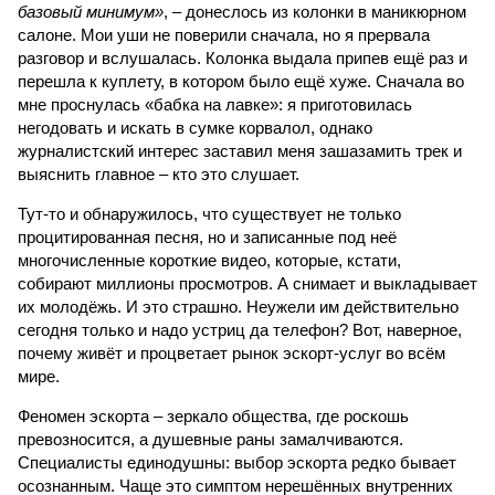
базовый минимум»
, – донеслось из колонки в маникюрном
салоне. Мои уши не поверили сначала, но я прервала
разговор и вслушалась. Колонка выдала припев ещё раз и
перешла к куплету, в котором было ещё хуже. Сначала во
мне проснулась «бабка на лавке»: я приготовилась
негодовать и искать в сумке корвалол, однако
журналистский интерес заставил меня зашазамить трек и
выяснить главное – кто это слушает.
Тут-то и обнаружилось, что существует не только
процитированная песня, но и записанные под неё
многочисленные короткие видео, которые, кстати,
собирают миллионы просмотров. А снимает и выкладывает
их молодёжь. И это страшно. Неужели им действительно
сегодня только и надо устриц да телефон? Вот, наверное,
почему живёт и процветает рынок эскорт-услуг во всём
мире.
Феномен эскорта – зеркало общества, где роскошь
превозносится, а душевные раны замалчиваются.
Специалисты единодушны: выбор эскорта редко бывает
осознанным. Чаще это симптом нерешённых внутренних