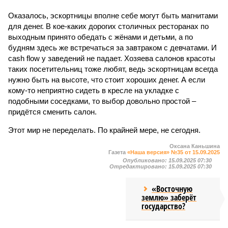
Оказалось, эскортницы вполне себе могут быть магнитами
для денег. В кое-каких дорогих столичных ресторанах по
выходным принято обедать с жёнами и детьми, а по
будням здесь же встречаться за завтраком с девчатами. И
cash flow у заведений не падает. Хозяева салонов красоты
таких посетительниц тоже любят, ведь эскортницам всегда
нужно быть на высоте, что стоит хороших денег. А если
кому-то неприятно сидеть в кресле на укладке с
подобными соседками, то выбор довольно простой –
придётся сменить салон.
Этот мир не переделать. По крайней мере, не сегодня.
Оксана Каньшина
Газета
«Наша версия» №35 от 15.09.2025
Опубликовано:
15.09.2025 07:30
Отредактировано:
15.09.2025 07:30
«Восточную
землю» заберёт
государство?