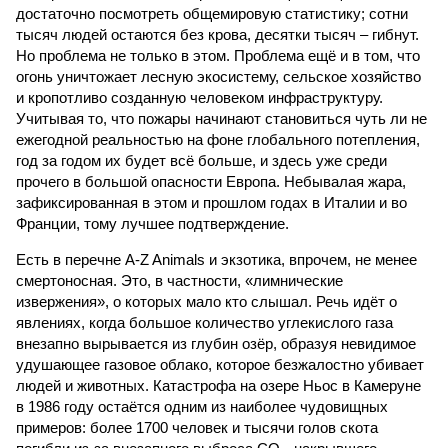
достаточно посмотреть общемировую статистику; сотни
тысяч людей остаются без крова, десятки тысяч – гибнут.
Но проблема не только в этом. Проблема ещё и в том, что
огонь уничтожает лесную экосистему, сельское хозяйство
и кропотливо созданную человеком инфраструктуру.
Учитывая то, что пожары начинают становиться чуть ли не
ежегодной реальностью на фоне глобального потепления,
год за годом их будет всё больше, и здесь уже среди
прочего в большой опасности Европа. Небывалая жара,
зафиксированная в этом и прошлом годах в Италии и во
Франции, тому лучшее подтверждение.
Есть в перечне A-Z Animals и экзотика, впрочем, не менее
смертоносная. Это, в частности, «лимнические
извержения», о которых мало кто слышал. Речь идёт о
явлениях, когда большое количество углекислого газа
внезапно вырывается из глубин озёр, образуя невидимое
удушающее газовое облако, которое безжалостно убивает
людей и животных. Катастрофа на озере Ньос в Камеруне
в 1986 году остаётся одним из наиболее чудовищных
примеров: более 1700 человек и тысячи голов скота