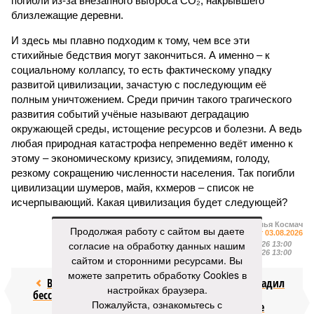
погибли из-за внезапного выброса CO₂, накрывшего
близлежащие деревни.
И здесь мы плавно подходим к тому, чем все эти
стихийные бедствия могут закончиться. А именно – к
социальному коллапсу, то есть фактическому упадку
развитой цивилизации, зачастую с последующим её
полным уничтожением. Среди причин такого трагического
развития событий учёные называют деградацию
окружающей среды, истощение ресурсов и болезни. А ведь
любая природная катастрофа непременно ведёт именно к
этому – экономическому кризису, эпидемиям, голоду,
резкому сокращению численности населения. Так погибли
цивилизации шумеров, майя, кхмеров – список не
исчерпывающий. Какая цивилизация будет следующей?
Илья Космач
Продолжая работу с сайтом вы даете
Газета
«Наша версия» №29 от 03.08.2026
согласие на обработку данных нашим
Опубликовано:
05.08.2026 13:00
Отредактировано:
05.08.2026 13:00
сайтом и сторонними ресурсами. Вы
можете запретить обработку Cookies в
Возраст
Китай подсадил
настройках браузера.
бессмертия
мир на
Пожалуйста, ознакомьтесь с
двухминутные