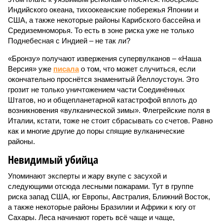
Индийского океана, тихо­океанские побережья Японии и
США, а также некоторые районы Карибского бассейна и
Средиземноморья. То есть в зоне риска уже не только
Поднебесная с Индией – не так ли?
«Бронзу» получают извержения супервулканов – «Наша
Версия» уже
писала
о том, что может случиться, если
окончательно проснётся знаменитый Йеллоустоун. Это
грозит не только уничтожением части Соединённых
Штатов, но и общепланетарной катастрофой вплоть до
возникновения «вулканической зимы». Флегрейские поля в
Италии, кстати, тоже не стоит сбрасывать со счетов. Равно
как и многие другие до поры спящие вулканические
районы.
Невидимый убийца
Упоминают эксперты и жару вкупе с засухой и
следующими отсюда лесными пожарами. Тут в группе
риска запад США, юг Европы, Австралия, Ближний Восток,
а также некоторые районы Бразилии и Африки к югу от
Сахары. Леса начинают гореть всё чаще и чаще,