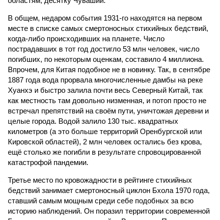
областям, десятку Чуваший.
В общем, недаром события 1931-го находятся на первом
месте в списке самых смертоносных стихийных бедствий,
когда-либо происходивших на планете. Число
пострадавших в тот год достигло 53 млн человек, число
погибших, по некоторым оценкам, составило 4 миллиона.
Впрочем, для Китая подобное не в новинку. Так, в сентябре
1887 года вода прорвала многочисленные дамбы на реке
Хуанхэ и быстро залила почти весь Северный Китай, так
как местность там довольно низменная, и потоп просто не
встречал препятствий на своём пути, уничтожая деревни и
целые города. Водой залило 130 тыс. квадратных
километров (а это больше территорий Оренбургской или
Кировской областей), 2 млн человек остались без крова,
ещё столько же погибли в результате спровоцированной
катастрофой пандемии.
Третье место по кровожадности в рейтинге стихийных
бедствий занимает смертоносный циклон Бхола 1970 года,
ставший самым мощным среди себе подобных за всю
историю наблюдений. Он поразил территории современной