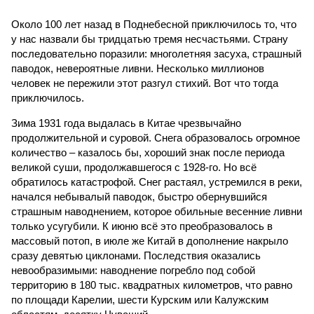
Около 100 лет назад в Поднебесной приключилось то, что
у нас назвали бы тридцатью тремя несчастьями. Страну
последовательно поразили: многолетняя засуха, страшный
паводок, невероятные ливни. Несколько миллионов
человек не пережили этот разгул стихий. Вот что тогда
приключилось.
Зима 1931 года выдалась в Китае чрезвычайно
продолжительной и суровой. Снега образовалось огромное
количество – казалось бы, хороший знак после периода
великой суши, продолжавшегося с 1928-го. Но всё
обратилось катастрофой. Снег растаял, устремился в реки,
начался небывалый паводок, быстро обернувшийся
страшным наводнением, которое обильные весенние ливни
только усугубили. К июню всё это преобразовалось в
массовый потоп, в июле же Китай в дополнение накрыло
сразу девятью циклонами. Последствия оказались
невообразимыми: наводнение погребло под собой
территорию в 180 тыс. квадратных километров, что равно
по площади Карелии, шести Курским или Калужским