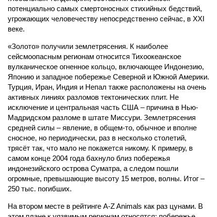
потенциально самых смертоносных стихийных бедствий,
угрожающих человечеству непосредственно сейчас, в XXI
веке.
«Золото» получили землетрясения. К наиболее
сейсмоопасным регионам относится Тихоокеанское
вулканическое огненное кольцо, включающее Индонезию,
Японию и западное побережье Северной и Южной Америки.
Турция, Иран, Индия и Непал также расположены на очень
активных линиях разломов тектонических плит. Не
исключение и центральная часть США – причина в Нью-
Мадридском разломе в штате Миссури. Землетрясения
средней силы – явление, в общем-то, обычное и вполне
сносное, но периодически, раз в несколько столетий,
трясёт так, что мало не покажется никому. К примеру, в
самом конце 2004 года бахнуло близ побережья
индонезийского острова Суматра, а следом пошли
огромные, превышающие высоту 15 метров, волны. Итог –
250 тыс. погибших.
На втором месте в рейтинге A-Z Animals как раз цунами. В
этом плане к уязвимым регионам относятся: побережье