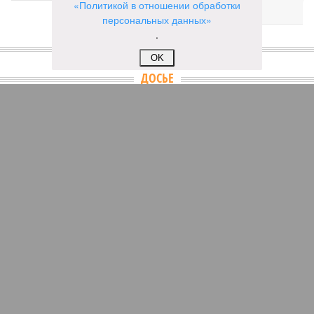
микродрамы
«Политикой в отношении обработки
персональных данных»
.
КОММЕНТАРИИ
1
OK
ДОСЬЕ
Владимир Зеленский
Популярный украинский комик, актер, шоумен,
сценарист, продюсер.
ПОСЛЕДНИЕ НОВОСТИ
14:07
Самолёт-разведчик НАТО замечен у берегов
Финского залива
13:45
Евросоюз нарастил импорт СПГ из России
13:32
Спасатель рассказала о плане действий на случай,
если кто-то заблудился в лесу
13:29
Россияне массово подсаживаются на общение с
нейросетями и обращаются из-за этого к психологам
13:21
У побережья Турции обнаружили беспилотник