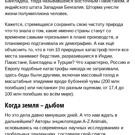
Бангладеш, тогда называвшейся Восточным Пакистаном, и
индийского штата Западная Бенгалия. Шторма унесли
жизни полумиллиона человек.
Кажется, стремящаяся сохранить свою чистоту природа
что-то знала о том, какие именно страны станут со
временем самыми «грязными» в плане производств, и
планомерно подтачивала их демографию. А как ещё
объяснить то, что в топ-10 природных катастроф почти все
места занимают бедствия, разразившиеся в Индии,
Пакистане, Бангладеш и Турции? Что характерно, Россию и
Европу подобные катастрофы никогда не затрагивали,
здесь беды были другими, включая массовый голод и
масштабные эпидемии вроде бубонной чумы (200 млн
погибших) или «испанки» (по разным оценкам, от 17,4 до
100 млн погибших во всём мире).
Когда земля – дыбом
Но это дела давно минувших дней. А что нам ждать в
дальнейшем? Авторы энциклопедии A-Z Animals,
основываясь на современных научных исследованиях и
глобальных тенденциях, составили свой список