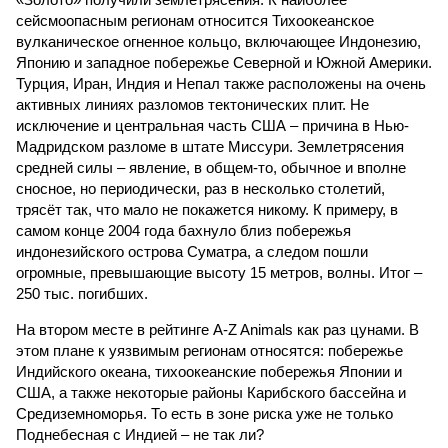
сейсмоопасным регионам относится Тихоокеанское
вулканическое огненное кольцо, включающее Индонезию,
Японию и западное побережье Северной и Южной Америки.
Турция, Иран, Индия и Непал также расположены на очень
активных линиях разломов тектонических плит. Не
исключение и центральная часть США – причина в Нью-
Мадридском разломе в штате Миссури. Землетрясения
средней силы – явление, в общем-то, обычное и вполне
сносное, но периодически, раз в несколько столетий,
трясёт так, что мало не покажется никому. К примеру, в
самом конце 2004 года бахнуло близ побережья
индонезийского острова Суматра, а следом пошли
огромные, превышающие высоту 15 метров, волны. Итог –
250 тыс. погибших.
На втором месте в рейтинге A-Z Animals как раз цунами. В
этом плане к уязвимым регионам относятся: побережье
Индийского океана, тихо­океанские побережья Японии и
США, а также некоторые районы Карибского бассейна и
Средиземноморья. То есть в зоне риска уже не только
Поднебесная с Индией – не так ли?