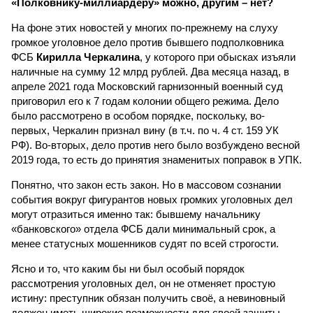
«Полковнику-миллиардеру» можно, другим – нет?
На фоне этих новостей у многих по-прежнему на слуху
громкое уголовное дело против бывшего подполковника
ФСБ
Кирилла Черкалина
, у которого при обысках изъяли
наличные на сумму 12 млрд рублей. Два месяца назад, в
апреле 2021 года Московский гарнизонный военный суд
приговорил его к 7 годам колонии общего режима. Дело
было рассмотрено в особом порядке, поскольку, во-
первых, Черкалин признал вину (в т.ч. по ч. 4 ст. 159 УК
РФ). Во-вторых, дело против него было возбуждено весной
2019 года, то есть до принятия знаменитых поправок в УПК.
Понятно, что закон есть закон. Но в массовом сознании
события вокруг фигурантов новых громких уголовных дел
могут отразиться именно так: бывшему начальнику
«банковского» отдела ФСБ дали минимальный срок, а
менее статусных мошенников судят по всей строгости.
Ясно и то, что каким бы ни был особый порядок
рассмотрения уголовных дел, он не отменяет простую
истину: преступник обязан получить своё, а невиновный
должен иметь широкие возможности для своей защиты.