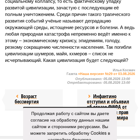
социальному коллапсу, то есть фактическому упадку
развитой цивилизации, зачастую с последующим её
полным уничтожением. Среди причин такого трагического
развития событий учёные называют деградацию
окружающей среды, истощение ресурсов и болезни. А ведь
любая природная катастрофа непременно ведёт именно к
этому – экономическому кризису, эпидемиям, голоду,
резкому сокращению численности населения. Так погибли
цивилизации шумеров, майя, кхмеров – список не
исчерпывающий. Какая цивилизация будет следующей?
Илья Космач
Газета
«Наша версия» №29 от 03.08.2026
Опубликовано:
05.08.2026 13:00
Отредактировано:
05.08.2026 13:00
Возраст
Инфантино
бессмертия
отступил и объявил
об отказе ФИФА от
продажи доли прав
Продолжая работу с сайтом вы даете
на чемпионат мира
согласие на обработку данных нашим
сайтом и сторонними ресурсами. Вы
можете запретить обработку Cookies в
КОММЕНТАРИИ
1
настройках браузера.