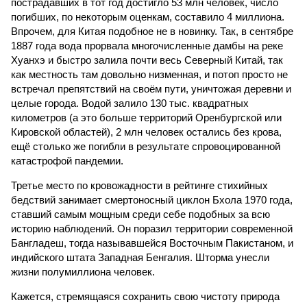
пострадавших в тот год достигло 53 млн человек, число
погибших, по некоторым оценкам, составило 4 миллиона.
Впрочем, для Китая подобное не в новинку. Так, в сентябре
1887 года вода прорвала многочисленные дамбы на реке
Хуанхэ и быстро залила почти весь Северный Китай, так
как местность там довольно низменная, и потоп просто не
встречал препятствий на своём пути, уничтожая деревни и
целые города. Водой залило 130 тыс. квадратных
километров (а это больше территорий Оренбургской или
Кировской областей), 2 млн человек остались без крова,
ещё столько же погибли в результате спровоцированной
катастрофой пандемии.
Третье место по кровожадности в рейтинге стихийных
бедствий занимает смертоносный циклон Бхола 1970 года,
ставший самым мощным среди себе подобных за всю
историю наблюдений. Он поразил территории современной
Бангладеш, тогда называвшейся Восточным Пакистаном, и
индийского штата Западная Бенгалия. Шторма унесли
жизни полумиллиона человек.
Кажется, стремящаяся сохранить свою чистоту природа