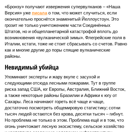
«Бронзу» получают извержения супервулканов – «Наша
Версия» уже
писала
о том, что может случиться, если
окончательно проснётся знаменитый Йеллоустоун. Это
грозит не только уничтожением части Соединённых
Штатов, но и общепланетарной катастрофой вплоть до
возникновения «вулканической зимы». Флегрейские поля в
Италии, кстати, тоже не стоит сбрасывать со счетов. Равно
как и многие другие до поры спящие вулканические
районы.
Невидимый убийца
Упоминают эксперты и жару вкупе с засухой и
следующими отсюда лесными пожарами. Тут в группе
риска запад США, юг Европы, Австралия, Ближний Восток,
а также некоторые районы Бразилии и Африки к югу от
Сахары. Леса начинают гореть всё чаще и чаще,
достаточно посмотреть общемировую статистику; сотни
тысяч людей остаются без крова, десятки тысяч – гибнут.
Но проблема не только в этом. Проблема ещё и в том, что
огонь уничтожает лесную экосистему, сельское хозяйство