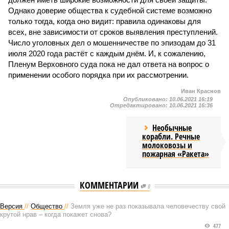
Однако доверие общества к судебной системе возможно
только тогда, когда оно видит: правила одинаковы для
всех, вне зависимости от сроков выявления преступлений.
Число уголовных дел о мошенничестве по эпизодам до 31
июля 2020 года растёт с каждым днём. И, к сожалению,
Пленум Верховного суда пока не дал ответа на вопрос о
применении особого порядка при их рассмотрении.
Иван Краснов
Опубликовано:
10.06.2021 16:19
Отредактировано:
10.06.2021 16:36
Необычные
корабли. Речные
молоковозы и
пожарная «Ракета»
КОММЕНТАРИИ
0
Версия
//
Общество
//
Земля уже не раз показывала человечеству свой
крутой нрав – когда покажет снова?
477