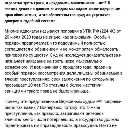
«срезать» треть срока, а «рядовым» мошенникам – нет? В
свежих делах по давним эпизодам мы видим явное нарушение
прав обвиняемых, и это обстоятельство вряд ли укрепляет
доверие к судебной системе.
Многие адвокаты называют поправки в УПК РФ (224-ФЗ от
20 июля 2020 года) не иначе, как знаковыми. Особый
порядок предполагает, что подсудимый полностью
соглашается с обвинением и не может затем обжаловать
приговор по существу. Суд не исследует доказательства и
назначает наказание на треть ниже максимально
возможного. И вот, начиная с прошлого года, права на
особый порядок рассмотрения дела лишены обвиняемые в
тяжких преступлениях, срок заключения по которым не
превышает 10 лет. По статьям с более жесткими
санкциями такого права не было и раньше.
Почему эти предложенные Верховным судом РФ поправки
были так важны? Во-первых, потому что тяжкие
преступления, как правило, затрагивают интересы
значительного числа потерпевших, а государство должно
гарантировать им справедливость правосудия. Никто не