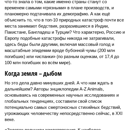
что-то знала о том, какие именно страны станут со
временем самыми «грязными» в плане производств, и
планомерно подтачивала их демографию. А как ещё
объяснить то, что в топ-10 природных катастроф почти все
места занимают бедствия, разразившиеся в Индии,
Пакистане, Бангладеш и Турции? Что характерно, Россию и
Европу подобные катастрофы никогда не затрагивали,
здесь беды были другими, включая массовый голод и
масштабные эпидемии вроде бубонной чумы (200 млн
погибших) или «испанки» (по разным оценкам, от 17,4 до
100 млн погибших во всём мире).
Когда земля – дыбом
Но это дела давно минувших дней. А что нам ждать в
дальнейшем? Авторы энциклопедии A-Z Animals,
основываясь на современных научных исследованиях и
глобальных тенденциях, составили свой список
потенциально самых смертоносных стихийных бедствий,
угрожающих человечеству непосредственно сейчас, в XXI
веке.
«Золото» получили землетрясения. К наиболее