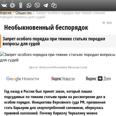
0
0
1
Федеральный выпуск
Версия
//
Общество
//
Запрет особого порядка при тяжких статьях
породил вопросы для судей
6325
Необыкновенный беспорядок
Запрет особого порядка при тяжких статьях породил
вопросы для судей
(фото: flickr.com/Фотобанк Moscow-Live)
Год назад в России был принят закон, который лишил
подсудимых по тяжким статьям права на рассмотрение дел в
особом порядке. Инициатива Верховного суда РФ, призванная
стать барьером для злоупотреблений силовиков, обернулась
правовой коллизией. Почему Кириллу Черкалину можно