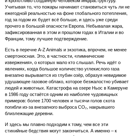
и кропотливо созданную человеком инфраструктуру.
Учитывая то, что пожары начинают становиться чуть ли не
ежегодной реальностью на фоне глобального потепления,
год за годом их будет всё больше, и здесь уже среди
прочего в большой опасности Европа. Небывалая жара,
зафиксированная в этом и прошлом годах в Италии и во
Франции, тому лучшее подтверждение.
Есть в перечне A-Z Animals и экзотика, впрочем, не менее
смертоносная. Это, в частности, «лимнические
извержения», о которых мало кто слышал. Речь идёт о
явлениях, когда большое количество углекислого газа
внезапно вырывается из глубин озёр, образуя невидимое
удушающее газовое облако, которое безжалостно убивает
людей и животных. Катастрофа на озере Ньос в Камеруне
в 1986 году остаётся одним из наиболее чудовищных
примеров: более 1700 человек и тысячи голов скота
погибли из-за внезапного выброса CO₂, накрывшего
близлежащие деревни.
И здесь мы плавно подходим к тому, чем все эти
стихийные бедствия могут закончиться. А именно – к