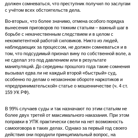
должен сомневаться, что преступник получил по заслугам
с учётом всех обстоятельств дела.
Во-вторых, что более значимо, отмена особого порядка
вынесения приговоров по тяжким статьям – важный шаг в
борьбе с некачественным следствием и в целом с
некомпетентной работой силовиков. Никто из людей,
наблюдающих за процессом, не должен сомневаться и в
том, что подсудимый признал вину по собственной воле, а
не сделал это под давлением или в результате
манипуляций. До середины прошлого года такие сомнения
вызывал едва ли не каждый второй «быстрый» суд,
особенно по делам о незаконном обороте наркотиков и
«предпринимательской» статье о мошенничестве (ч. 4 ст.
159 УК РФ).
В 99% случаев суды и так назначают по этим статьям не
более двух третей от максимального наказания. При этом
поправки в УПК практически свели на нет возможность
самооговора в таких делах. Однако за первый год своего
действия они породили принципиальный вопрос, на