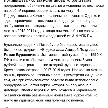
Покидышева
и
Ольга Колотилова
, которым также
предъявлены обвинения по статье о мошенничестве, также
на особый порядок рассчитывать не могут. И
Подкидышева, и Колотилова вины не признают. Однако и
здесь юридическая коллизия очевидна: уголовное дело
возбуждено по эпизодам, предположительно, имевшим
место в 2013-2014 годах, когда они могли бы по своей воле
воспользоваться прежней редакцией ст. 314 УПК РФ.
Буквально на днях в Петербурге были арестованы двое
бывших сотрудников «Водоканала»
Андрей Поздеев
и
Роман Бурашников
. Им вменяют всё ту же ч 4. ст. 159 УК
РФ в связи с якобы имевшим место хищением 5 млн
рублей при строительстве входной группы стадиона на
Крестовском острове в 2017-2019 годах. Насколько можно
понять, правоохранительные органы усмотрели хищение в
том, что при строительстве объекта было использовано
оборудование не той марки, которая была указана в
договоре. Вполне вероятно, что Поздеев и Бурашников
оказались лишь разменными монетами в чужой игре, но
никто не удивится, если они получат по полной.