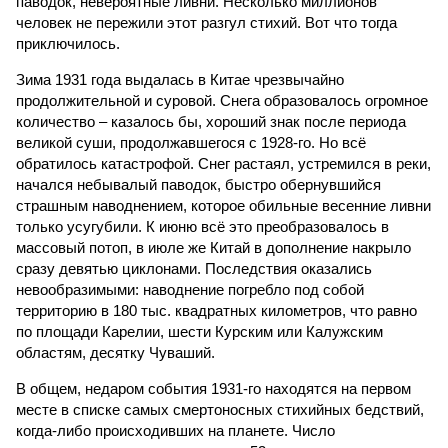
паводок, невероятные ливни. Несколько миллионов
человек не пережили этот разгул стихий. Вот что тогда
приключилось.
Зима 1931 года выдалась в Китае чрезвычайно
продолжительной и суровой. Снега образовалось огромное
количество – казалось бы, хороший знак после периода
великой суши, продолжавшегося с 1928-го. Но всё
обратилось катастрофой. Снег растаял, устремился в реки,
начался небывалый паводок, быстро обернувшийся
страшным наводнением, которое обильные весенние ливни
только усугубили. К июню всё это преобразовалось в
массовый потоп, в июле же Китай в дополнение накрыло
сразу девятью циклонами. Последствия оказались
невообразимыми: наводнение погребло под собой
территорию в 180 тыс. квадратных километров, что равно
по площади Карелии, шести Курским или Калужским
областям, десятку Чуваший.
В общем, недаром события 1931-го находятся на первом
месте в списке самых смертоносных стихийных бедствий,
когда-либо происходивших на планете. Число