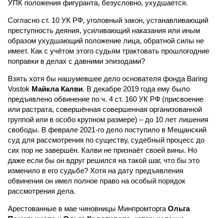
УПК положения фигуранта, безусловно, ухудшается.
Согласно ст. 10 УК РФ, уголовный закон, устанавливающий
преступность деяния, усиливающий наказания или иным
образом ухудшающий положение лица, обратной силы не
имеет. Как с учётом этого судьям трактовать прошлогодние
поправки в делах с давними эпизодами?
Взять хотя бы нашумевшее дело основателя фонда Baring
Vostok
Майкла Калви
. В декабре 2019 года ему было
предъявлено обвинение по ч. 4 ст. 160 УК РФ (присвоение
или растрата, совершённая совершенная организованной
группой или в особо крупном размере) – до 10 лет лишения
свободы. В феврале 2021-го дело поступило в Мещанский
суд для рассмотрения по существу, судебный процесс до
сих пор не завершён. Калви не признаёт своей вины. Но
даже если бы он вдруг решился на такой шаг, что бы это
изменило в его судьбе? Хотя на дату предъявления
обвинения он имел полное право на особый порядок
рассмотрения дела.
Арестованные в мае чиновницы Минпромторга
Ольга