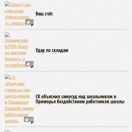
Всеволжская шайка
Киоски-оборотни