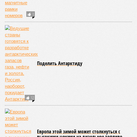
КОММЕНТАРИИ
0
Новости smi2.ru
ДОСЬЕ
Минпромторг
Федеральный орган исполнительной власти, задача
которого заключается в выработке
государственной политики в сфере промышленного
и оборонно-промышленного комплекса.
ПОСЛЕДНИЕ НОВОСТИ
14:07
Самолёт-разведчик НАТО замечен у берегов
Финского залива
13:45
Евросоюз нарастил импорт СПГ из России
13:32
Спасатель рассказала о плане действий на случай,
если кто-то заблудился в лесу
13:29
Россияне массово подсаживаются на общение с
нейросетями и обращаются из-за этого к психологам
13:21
У побережья Турции обнаружили беспилотник