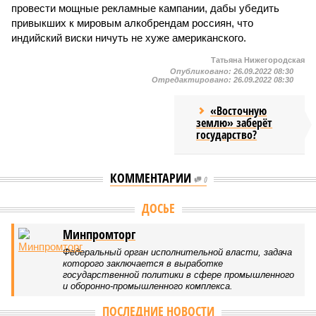
провести мощные рекламные кампании, дабы убедить
привыкших к мировым алкобрендам россиян, что
индийский виски ничуть не хуже американского.
Татьяна Нижегородская
Опубликовано:
26.09.2022 08:30
Отредактировано:
26.09.2022 08:30
«Восточную
землю» заберёт
государство?
КОММЕНТАРИИ
0
Версия
//
Конфликт
//
Монополия вкладывалась-вкладывалась в
Армению и довкладывалась
59
РЖД против своей страны
Монополия вкладывалась-вкладывалась в Армению и
довкладывалась