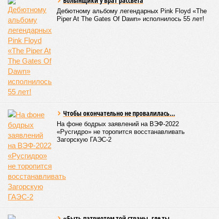
возникают
новые? Даст ли здесь свой комментарий
Белозёров?
Гарник Туманян, политолог
– Вероятно, в случае разрыва концессии Пашинян со
своими европейскими партнёрами могут
инициировать новый проект на территории Армении
подобно трамповскому TRIPP, где будет создана
европейская концессия для управления путями, а
доходы от эксплуатации путей будут делиться плюс-
минус в таком же соотношении, как с американцами
(74% – Вашингтону, 26% – Еревану).
Мирослава Регинская, публицист
– Довольно вероятным представляется вариант
развития событий, при котором после ухода РЖД
железные дороги Армении быстро обретут другого
спонсора. Вряд ли Пашинян стал бы провоцировать
РЖД совсем без гарантий. В сущности, это очередной
и привычный уже «слив» России бывшими союзниками.
Потерянные нами сателлиты ищут и обретают