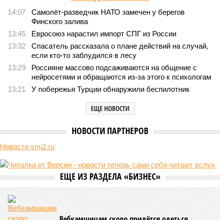
Монополия вкладывалась-вкладывалась в Армению и довкладывалась
(фото: Deep Vision)
Премьер закавказской республики Никол Пашинян заявил, что
его страна может потребовать у Москвы до 2 млрд долларов
ежегодно за аренду Южно-Кавказской железной дороги (ЮКЖД).
В настоящий момент та эксплуатируется «дочкой» ОАО «РЖД»,
причём исключительно за российский счёт. И в
складывающейся ситуации, кажется, больше вопросов не к
Еревану, а к гендиректору монополии Олегу Белозёрову.
По мнению
Пашиняна
, он не высказал ничего из ряда вон
выходящего. Дескать, Ереван считает транспортную сеть
своей собственностью и теперь намерен просить за аренду
«железки» означенную сумму. При этом, как отмечают
эксперты, армянская сторона, выставляя этот счёт, не
раскрыла методику его калькуляции, то есть, получается,
взяла цифры с потолка. Отдельно стоит отметить, что