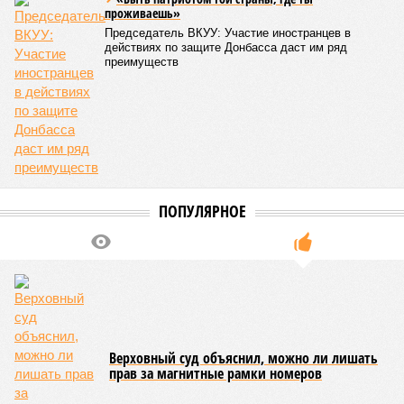
новых хозяев, и никакая благодарность или даже
подаренная от щедрот Российского государства
значительная выгода их в этом не могут остановить.
Юрий Баранчик, политолог
– Понятно, почему Пашинян хочет отжать актив
РЖД – в отместку за закрытие российских рынков. Ну
и вообще, чтобы ничего российского в стране не
осталось. Вместе с тем, если маленький Пашинян
отожмёт актив большой РЖД в маленькой Армении,
то о какой результативной внешней политике России
можно будет говорить в принципе?
Иван Дмитриев
Опубликовано:
08.08.2026 17:00
Отредактировано:
08.08.2026 17:00
Экс-президент
Посол ты на!
Финляндии
отказался признать
Россию угрозой для
Европы