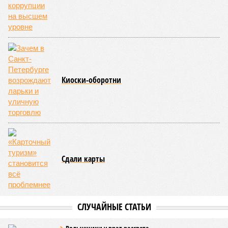
повреждённые стихией, выплатила в казну закавказской
республики 15 млрд рублей налогов, пускала прибыль на
развитие местной железнодорожной инфраструктуры.
Из слов Белозёрова и приведённых фактов легко сделать
вывод о том, что ОАО «РЖД» занималось в Армении не
деловой активностью, а сугубой благотворительностью, не
инвестировало, а раздавало пожертвования, не
зарабатывало само, а давало зарабатывать другим и,
выходит, никак не гарантировало собственные интересы.
«Пока самая популярная в Армении точка зрения по
поводу будущего железных дорог рес­публики –
национализировать пути сообщения и, естественно,
ничего РЖД не компенсировать. Модернизация железных
дорог Армении за счёт России в Ереване считается
совершенно естественной»
, – указывает политолог
Андрей Суздальцев.
Вот только почему для менеджмента РЖД столь же
естественным считается вкладываться в закавказскую
«железку» тогда, когда на российских железных дорогах не
только
не решены
нынешние проблемы, но и постоянно