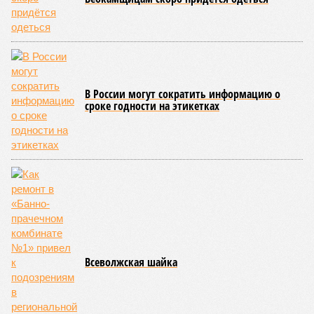
заключённый в 2008 году между Арменией и ОАО «РЖД»
концессионный договор, согласно которому российская
компания получила в управление «железку» республики до
2038-го, вероятно, вовсе не предусматривает такой
постановки вопроса.
Неудивительно, что гендиректор РЖД
Белозёров
,
реагируя на словесные интервенции Пашиняна, выступил
со словно растерянно-обиженным комментарием. И,
кажется, стало только хуже. Как отметил менеджер, ЮКЖД
и РЖД
«последовательно и в полном объёме исполняют
взятые на себя обязательства в рамках концессионного
договора от 2008 года». «Концессия дала Армении
современную железную дорогу, при этом освободив
бюджет республики от затрат на её восстановление и
содержание. Дивиденды акционеру никогда не
выплачивались, вся прибыль шла на развитие железной
дороги»
, – добавил Белозёров.
И в самом деле. Российская сторона поставляла Армении
вагоны, по первому чиху ремонтировала пути, в том числе