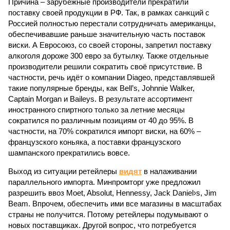
Причина – зарубежные производители прекратили
поставку своей продукции в РФ. Так, в рамках санкций с
Россией полностью перестали сотрудничать американцы,
обеспечивавшие раньше значительную часть поставок
виски. А Евросоюз, со своей стороны, запретил поставку
алкоголя дороже 300 евро за бутылку. Также отдельные
производители решили сократить своё присутствие. В
частности, речь идёт о компании Diageo, представлявшей
такие популярные бренды, как Bell’s, Johnnie Walker,
Captain Morgan и Baileys. В результате ассортимент
иностранного спиртного только за летние месяцы
сократился по различным позициям от 40 до 95%. В
частности, на 70% сократился импорт виски, на 60% –
французского коньяка, а поставки французского
шампанского прекратились вовсе.
Выход из ситуации ретейлеры
видят
в налаживании
параллельного импорта. Минпромторг уже предложил
разрешить ввоз Moet, Absolut, Hennessy, Jack Daniel›s, Jim
Beam. Впрочем, обеспечить ими все магазины в масштабах
страны не получится. Потому ретейлеры подумывают о
новых поставщиках. Другой вопрос, что потребуется