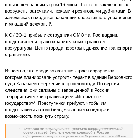
произошел ранним утром 16 июня. Шестеро заключенных
вооружены заточками, ножами и резиновыми дубинками. В
заложниках находятся начальник оперативного управления
и младший дежурный.
К СИЗО-1 прибыли сотрудники ОМОНа, Росгвардии,
представители правоохранительных органов и
прокуратуры. Центр города перекрыт, движение транспорта
ограничено.
Известно, что среди захватчиков трое террористов,
которые планировали устроить теракт в здании Верховного
суда Карачаево-Черкесии в прошлом году. По версии
следствия, они связаны с запрещенной в России
террористической организацией «Исламское
государство»*. Преступники требуют, чтобы им
предоставили автомобиль, «зеленый коридор» и
возможность покинуть страну.
*
«Исламское государство» признано террористической
организацией, деятельность которой в России
официально запрещена решением Верховного суда РФ от