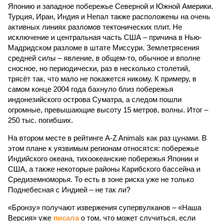
Японию и западное побережье Северной и Южной Америки.
Турция, Иран, Индия и Непал также расположены на очень
активных линиях разломов тектонических плит. Не
исключение и центральная часть США – причина в Нью-
Мадридском разломе в штате Миссури. Землетрясения
средней силы – явление, в общем-то, обычное и вполне
сносное, но периодически, раз в несколько столетий,
трясёт так, что мало не покажется никому. К примеру, в
самом конце 2004 года бахнуло близ побережья
индонезийского острова Суматра, а следом пошли
огромные, превышающие высоту 15 метров, волны. Итог –
250 тыс. погибших.
На втором месте в рейтинге A-Z Animals как раз цунами. В
этом плане к уязвимым регионам относятся: побережье
Индийского океана, тихо­океанские побережья Японии и
США, а также некоторые районы Карибского бассейна и
Средиземноморья. То есть в зоне риска уже не только
Поднебесная с Индией – не так ли?
«Бронзу» получают извержения супервулканов – «Наша
Версия» уже
писала
о том, что может случиться, если