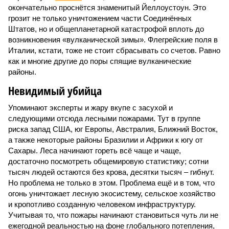
окончательно проснётся знаменитый Йеллоустоун. Это
грозит не только уничтожением части Соединённых
Штатов, но и общепланетарной катастрофой вплоть до
возникновения «вулканической зимы». Флегрейские поля в
Италии, кстати, тоже не стоит сбрасывать со счетов. Равно
как и многие другие до поры спящие вулканические
районы.
Невидимый убийца
Упоминают эксперты и жару вкупе с засухой и
следующими отсюда лесными пожарами. Тут в группе
риска запад США, юг Европы, Австралия, Ближний Восток,
а также некоторые районы Бразилии и Африки к югу от
Сахары. Леса начинают гореть всё чаще и чаще,
достаточно посмотреть общемировую статистику; сотни
тысяч людей остаются без крова, десятки тысяч – гибнут.
Но проблема не только в этом. Проблема ещё и в том, что
огонь уничтожает лесную экосистему, сельское хозяйство
и кропотливо созданную человеком инфраструктуру.
Учитывая то, что пожары начинают становиться чуть ли не
ежегодной реальностью на фоне глобального потепления,