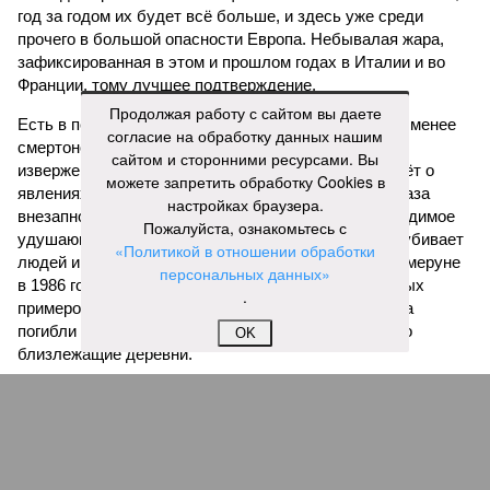
год за годом их будет всё больше, и здесь уже среди
прочего в большой опасности Европа. Небывалая жара,
зафиксированная в этом и прошлом годах в Италии и во
Франции, тому лучшее подтверждение.
Продолжая работу с сайтом вы даете
Есть в перечне A-Z Animals и экзотика, впрочем, не менее
согласие на обработку данных нашим
смертоносная. Это, в частности, «лимнические
сайтом и сторонними ресурсами. Вы
извержения», о которых мало кто слышал. Речь идёт о
можете запретить обработку Cookies в
явлениях, когда большое количество углекислого газа
настройках браузера.
внезапно вырывается из глубин озёр, образуя невидимое
Пожалуйста, ознакомьтесь с
удушающее газовое облако, которое безжалостно убивает
«Политикой в отношении обработки
людей и животных. Катастрофа на озере Ньос в Камеруне
персональных данных»
в 1986 году остаётся одним из наиболее чудовищных
.
примеров: более 1700 человек и тысячи голов скота
погибли из-за внезапного выброса CO₂, накрывшего
OK
близлежащие деревни.
И здесь мы плавно подходим к тому, чем все эти
стихийные бедствия могут закончиться. А именно – к
социальному коллапсу, то есть фактическому упадку
развитой цивилизации, зачастую с последующим её
полным уничтожением. Среди причин такого трагического