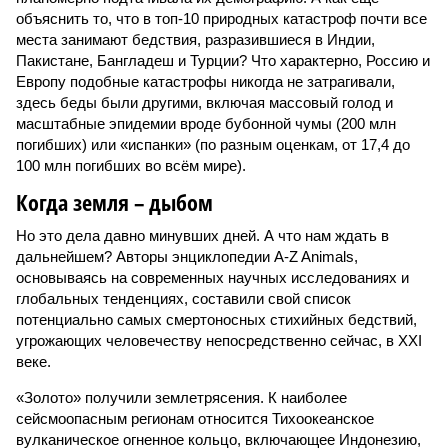
объяснить то, что в топ-10 природных катастроф почти все
места занимают бедствия, разразившиеся в Индии,
Пакистане, Бангладеш и Турции? Что характерно, Россию и
Европу подобные катастрофы никогда не затрагивали,
здесь беды были другими, включая массовый голод и
масштабные эпидемии вроде бубонной чумы (200 млн
погибших) или «испанки» (по разным оценкам, от 17,4 до
100 млн погибших во всём мире).
Когда земля – дыбом
Но это дела давно минувших дней. А что нам ждать в
дальнейшем? Авторы энциклопедии A-Z Animals,
основываясь на современных научных исследованиях и
глобальных тенденциях, составили свой список
потенциально самых смертоносных стихийных бедствий,
угрожающих человечеству непосредственно сейчас, в XXI
веке.
«Золото» получили землетрясения. К наиболее
сейсмоопасным регионам относится Тихоокеанское
вулканическое огненное кольцо, включающее Индонезию,