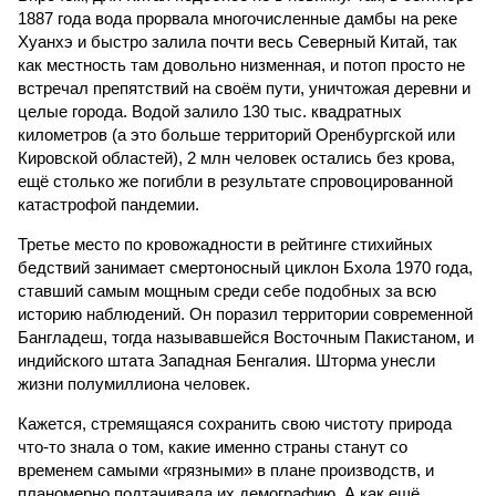
1887 года вода прорвала многочисленные дамбы на реке
Хуанхэ и быстро залила почти весь Северный Китай, так
как местность там довольно низменная, и потоп просто не
встречал препятствий на своём пути, уничтожая деревни и
целые города. Водой залило 130 тыс. квадратных
километров (а это больше территорий Оренбургской или
Кировской областей), 2 млн человек остались без крова,
ещё столько же погибли в результате спровоцированной
катастрофой пандемии.
Третье место по кровожадности в рейтинге стихийных
бедствий занимает смертоносный циклон Бхола 1970 года,
ставший самым мощным среди себе подобных за всю
историю наблюдений. Он поразил территории современной
Бангладеш, тогда называвшейся Восточным Пакистаном, и
индийского штата Западная Бенгалия. Шторма унесли
жизни полумиллиона человек.
Кажется, стремящаяся сохранить свою чистоту природа
что-то знала о том, какие именно страны станут со
временем самыми «грязными» в плане производств, и
планомерно подтачивала их демографию. А как ещё