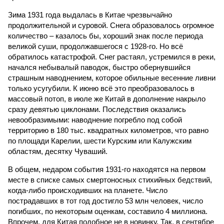
Зима 1931 года выдалась в Китае чрезвычайно
продолжительной и суровой. Снега образовалось огромное
количество – казалось бы, хороший знак после периода
великой суши, продолжавшегося с 1928-го. Но всё
обратилось катастрофой. Снег растаял, устремился в реки,
начался небывалый паводок, быстро обернувшийся
страшным наводнением, которое обильные весенние ливни
только усугубили. К июню всё это преобразовалось в
массовый потоп, в июле же Китай в дополнение накрыло
сразу девятью циклонами. Последствия оказались
невообразимыми: наводнение погребло под собой
территорию в 180 тыс. квадратных километров, что равно
по площади Карелии, шести Курским или Калужским
областям, десятку Чуваший.
В общем, недаром события 1931-го находятся на первом
месте в списке самых смертоносных стихийных бедствий,
когда-либо происходивших на планете. Число
пострадавших в тот год достигло 53 млн человек, число
погибших, по некоторым оценкам, составило 4 миллиона.
Впрочем, для Китая подобное не в новинку. Так, в сентябре