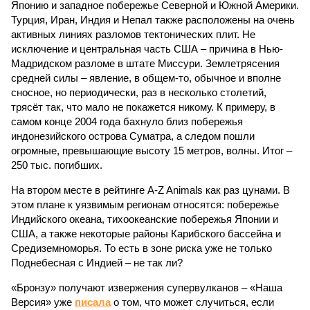
Японию и западное побережье Северной и Южной Америки.
Турция, Иран, Индия и Непал также расположены на очень
активных линиях разломов тектонических плит. Не
исключение и центральная часть США – причина в Нью-
Мадридском разломе в штате Миссури. Землетрясения
средней силы – явление, в общем-то, обычное и вполне
сносное, но периодически, раз в несколько столетий,
трясёт так, что мало не покажется никому. К примеру, в
самом конце 2004 года бахнуло близ побережья
индонезийского острова Суматра, а следом пошли
огромные, превышающие высоту 15 метров, волны. Итог –
250 тыс. погибших.
На втором месте в рейтинге A-Z Animals как раз цунами. В
этом плане к уязвимым регионам относятся: побережье
Индийского океана, тихо­океанские побережья Японии и
США, а также некоторые районы Карибского бассейна и
Средиземноморья. То есть в зоне риска уже не только
Поднебесная с Индией – не так ли?
«Бронзу» получают извержения супервулканов – «Наша
Версия» уже
писала
о том, что может случиться, если