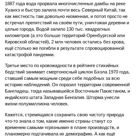
1887 года вода прорвала многочисленные дамбы на реке
Хуанхэ и быстро залила почти весь Северный Китай, так
как местность там довольно низменная, и потоп просто не
встречал препятствий на своём пути, уничтожая деревни и
целые города. Водой залило 130 тыс. квадратных
километров (а это больше территорий Оренбургской или
Кировской областей), 2 млн человек остались без крова,
ещё столько же погибли в результате спровоцированной
катастрофой пандемии.
Третье место по кровожадности в рейтинге стихийных
бедствий занимает смертоносный циклон Бхола 1970 года,
ставший самым мощным среди себе подобных за всю
историю наблюдений. Он поразил территории современной
Бангладеш, тогда называвшейся Восточным Пакистаном, и
индийского штата Западная Бенгалия. Шторма унесли
жизни полумиллиона человек.
Кажется, стремящаяся сохранить свою чистоту природа
что-то знала о том, какие именно страны станут со
временем самыми «грязными» в плане производств, и
планомерно подтачивала их демографию. А как ещё