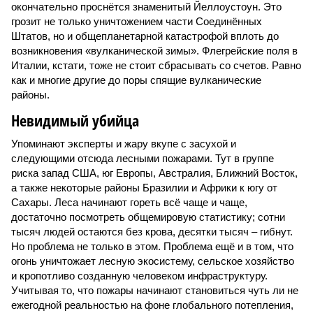
окончательно проснётся знаменитый Йеллоустоун. Это
грозит не только уничтожением части Соединённых
Штатов, но и общепланетарной катастрофой вплоть до
возникновения «вулканической зимы». Флегрейские поля в
Италии, кстати, тоже не стоит сбрасывать со счетов. Равно
как и многие другие до поры спящие вулканические
районы.
Невидимый убийца
Упоминают эксперты и жару вкупе с засухой и
следующими отсюда лесными пожарами. Тут в группе
риска запад США, юг Европы, Австралия, Ближний Восток,
а также некоторые районы Бразилии и Африки к югу от
Сахары. Леса начинают гореть всё чаще и чаще,
достаточно посмотреть общемировую статистику; сотни
тысяч людей остаются без крова, десятки тысяч – гибнут.
Но проблема не только в этом. Проблема ещё и в том, что
огонь уничтожает лесную экосистему, сельское хозяйство
и кропотливо созданную человеком инфраструктуру.
Учитывая то, что пожары начинают становиться чуть ли не
ежегодной реальностью на фоне глобального потепления,