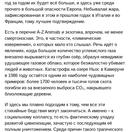
год за годом их будет всё больше, и здесь уже среди
прочего в большой опасности Европа. Небывалая жара,
зафиксированная в этом и прошлом годах в Италии и во
Франции, тому лучшее подтверждение.
Есть в перечне A-Z Animals и экзотика, впрочем, не менее
смертоносная. Это, в частности, «лимнические
извержения», о которых мало кто слышал. Речь идёт о
явлениях, когда большое количество углекислого газа
внезапно вырывается из глубин озёр, образуя невидимое
удушающее газовое облако, которое безжалостно убивает
людей и животных. Катастрофа на озере Ньос в Камеруне
в 1986 году остаётся одним из наиболее чудовищных
примеров: более 1700 человек и тысячи голов скота
погибли из-за внезапного выброса CO₂, накрывшего
близлежащие деревни.
И здесь мы плавно подходим к тому, чем все эти
стихийные бедствия могут закончиться. А именно – к
социальному коллапсу, то есть фактическому упадку
развитой цивилизации, зачастую с последующим её
полным уничтожением. Среди причин такого трагического