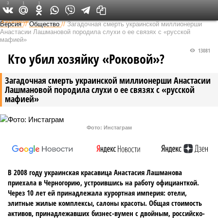
3
1
1
Федеральный выпуск
Версия
//
Общество
//
Загадочная смерть украинской миллионерши
Анастасии Лашмановой породила слухи о ее связях с «русской
мафией»
13081
Кто убил хозяйку «Роковой»?
Загадочная смерть украинской миллионерши Анастасии
Лашмановой породила слухи о ее связях с «русской
мафией»
Фото: Инстаграм
В 2008 году украинская красавица Анастасия Лашманова
приехала в Черногорию, устроившись на работу официанткой.
Через 10 лет ей принадлежала курортная империя: отели,
элитные жилые комплексы, салоны красоты. Общая стоимость
активов, принадлежавших бизнес-вумен с двойным, российско-