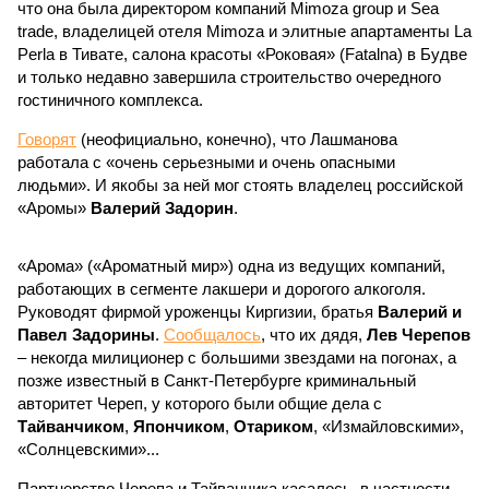
что она была директором компаний Mimoza group и Sea
trade, владелицей отеля Mimoza и элитные апартаменты La
Perla в Тивате, салона красоты «Роковая» (Fatalna) в Будве
и только недавно завершила строительство очередного
гостиничного комплекса.
Говорят
(неофициально, конечно), что Лашманова
работала с «очень серьезными и очень опасными
людьми». И якобы за ней мог стоять владелец российской
«Аромы»
Валерий Задорин
.
«Арома» («Ароматный мир») одна из ведущих компаний,
работающих в сегменте лакшери и дорогого алкоголя.
Руководят фирмой уроженцы Киргизии, братья
Валерий и
Павел Задорины
.
Сообщалось
, что их дядя,
Лев Черепов
– некогда милиционер с большими звездами на погонах, а
позже известный в Санкт-Петербурге криминальный
авторитет Череп, у которого были общие дела с
Тайванчиком
,
Япончиком
,
Отариком
, «Измайловскими»,
«Солнцевскими»...
Партнерство Черепа и Тайванчика касалось, в частности,