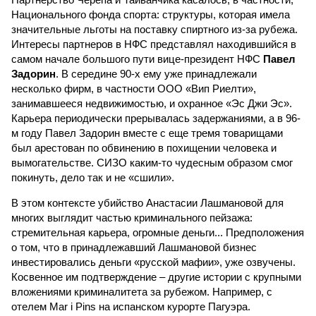
Национального фонда спорта: структуры, которая имела
значительные льготы на поставку спиртного из-за рубежа.
Интересы партнеров в НФС представлял находившийся в
самом начале большого пути вице-президент НФС
Павел
Задорин
. В середине 90-х ему уже принадлежали
несколько фирм, в частности ООО «Вип Риелти»,
занимавшееся недвижимостью, и охранное «Эс Джи Эс».
Карьера периодически прерывалась задержаниями, а в 96-
м году Павел Задорин вместе с еще тремя товарищами
был арестован по обвинению в похищении человека и
вымогательстве. СИЗО каким-то чудесным образом смог
покинуть, дело так и не «сшили».
В этом контексте убийство Анастасии Лашмановой для
многих выглядит частью криминального пейзажа:
стремительная карьера, огромные деньги... Предположения
о том, что в принадлежавший Лашмановой бизнес
инвестировались деньги «русской мафии», уже озвучены.
Косвенное им подтверждение – другие истории с крупными
вложениями криминалитета за рубежом. Например, с
отелем Mar i Pins на испанском курорте Пагуэра.