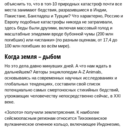
объяснить то, что в топ-10 природных катастроф почти все
места занимают бедствия, разразившиеся в Индии,
Пакистане, Бангладеш и Турции? Что характерно, Россию и
Европу подобные катастрофы никогда не затрагивали,
здесь беды были другими, включая массовый голод и
масштабные эпидемии вроде бубонной чумы (200 млн
погибших) или «испанки» (по разным оценкам, от 17,4 до
100 млн погибших во всём мире).
Когда земля – дыбом
Но это дела давно минувших дней. А что нам ждать в
дальнейшем? Авторы энциклопедии A-Z Animals,
основываясь на современных научных исследованиях и
глобальных тенденциях, составили свой список
потенциально самых смертоносных стихийных бедствий,
угрожающих человечеству непосредственно сейчас, в XXI
веке.
«Золото» получили землетрясения. К наиболее
сейсмоопасным регионам относится Тихоокеанское
вулканическое огненное кольцо, включающее Индонезию,