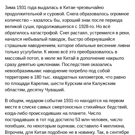
Зима 1931 года выдалась в Китае чрезвычайно
продолжительной и суровой. Снега образовалось огромное
количество – казалось бы, хороший знак после периода
великой суши, продолжавшегося с 1928-го. Но всё
обратилось катастрофой. Снег растаял, устремился в реки,
начался небывалый паводок, быстро обернувшийся
страшным наводнением, которое обильные весенние ливни
только усугубили. К июню всё это преобразовалось в
массовый потоп, в июле же Китай в дополнение накрыло
сразу девятью циклонами. Последствия оказались
невообразимыми: наводнение погребло под собой
территорию в 180 тыс. квадратных километров, что равно
по площади Карелии, шести Курским или Калужским
областям, десятку Чуваший.
В общем, недаром события 1931-го находятся на первом
месте в списке самых смертоносных стихийных бедствий,
когда-либо происходивших на планете. Число
пострадавших в тот год достигло 53 млн человек, число
погибших, по некоторым оценкам, составило 4 миллиона.
Впрочем, для Китая подобное не в новинку. Так, в сентябре