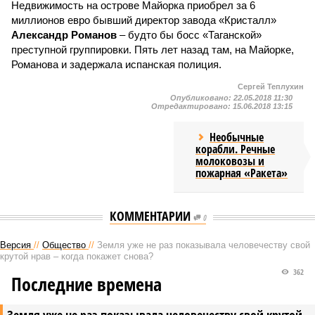
Недвижимость на острове Майорка приобрел за 6
миллионов евро бывший директор завода «Кристалл»
Александр Романов
– будто бы босс «Таганской»
преступной группировки. Пять лет назад там, на Майорке,
Романова и задержала испанская полиция.
Сергей Теплухин
Опубликовано:
22.05.2018 11:30
Отредактировано:
15.06.2018 13:15
Необычные
корабли. Речные
молоковозы и
пожарная «Ракета»
КОММЕНТАРИИ
0
Версия
//
Общество
//
Земля уже не раз показывала человечеству свой
крутой нрав – когда покажет снова?
362
Последние времена