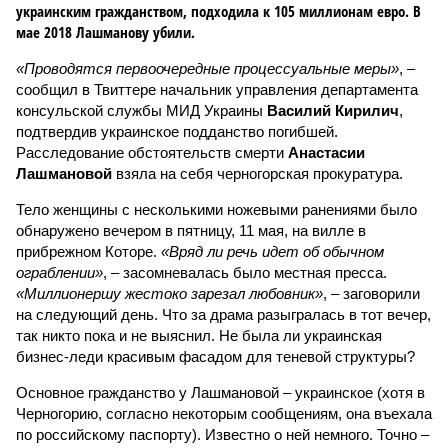
украинским гражданством, подходила к 105 миллионам евро. В
мае 2018 Лашманову убили.
«Проводятся первоочередные процессуальные меры»
, –
сообщил в Твиттере начальник управления департамента
консульской службы МИД Украины
Василий Кирилич
,
подтвердив украинское подданство погибшей.
Расследование обстоятельств смерти
Анастасии
Лашмановой
взяла на себя черногорская прокуратура.
Тело женщины с несколькими ножевыми ранениями было
обнаружено вечером в пятницу, 11 мая, на вилле в
прибрежном Которе.
«Вряд ли речь идет об обычном
ограблении»
, – засомневалась было местная пресса.
«Миллионершу жестоко зарезал любовник»
, – заговорили
на следующий день. Что за драма разыгралась в тот вечер,
так никто пока и не выяснил. Не была ли украинская
бизнес-леди красивым фасадом для теневой структуры?
Основное гражданство у Лашмановой – украинское (хотя в
Черногорию, согласно некоторым сообщениям, она въехала
по российскому паспорту). Известно о ней немного. Точно –