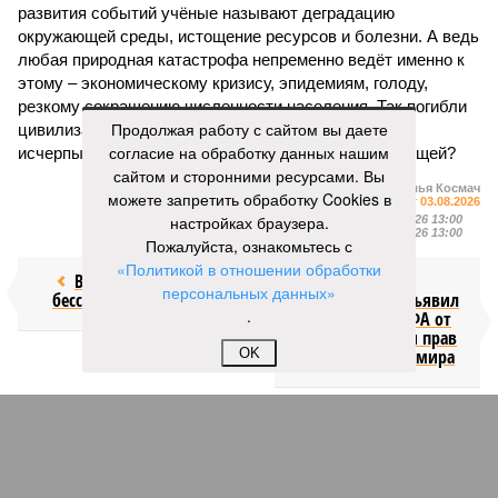
развития событий учёные называют деградацию
окружающей среды, истощение ресурсов и болезни. А ведь
любая природная катастрофа непременно ведёт именно к
этому – экономическому кризису, эпидемиям, голоду,
резкому сокращению численности населения. Так погибли
Продолжая работу с сайтом вы даете
цивилизации шумеров, майя, кхмеров – список не
согласие на обработку данных нашим
исчерпывающий. Какая цивилизация будет следующей?
сайтом и сторонними ресурсами. Вы
Илья Космач
можете запретить обработку Cookies в
Газета
«Наша версия» №29 от 03.08.2026
настройках браузера.
Опубликовано:
05.08.2026 13:00
Отредактировано:
05.08.2026 13:00
Пожалуйста, ознакомьтесь с
«Политикой в отношении обработки
Возраст
Инфантино
персональных данных»
бессмертия
отступил и объявил
.
об отказе ФИФА от
продажи доли прав
OK
на чемпионат мира
КОММЕНТАРИИ
1
Новости smi2.ru
Версия
//
Общество
//
Мы могли бы жить сотни лет, но этого никогда не