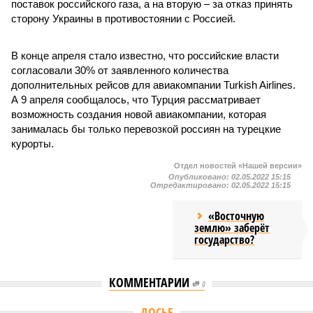
поставок российского газа, а на вторую – за отказ принять
сторону Украины в противостоянии с Россией.
В конце апреля стало известно, что российские власти
согласовали 30% от заявленного количества
дополнительных рейсов для авиакомпании Turkish Airlines.
А 9 апреля сообщалось, что Турция рассматривает
возможность создания новой авиакомпании, которая
занималась бы только перевозкой россиян на турецкие
курорты.
Отдел новостей «Нашей версии»
Опубликовано:
02.05.2022 15:15
Отредактировано:
02.05.2022 15:15
«Восточную
землю» заберёт
государство?
КОММЕНТАРИИ
0
Версия
//
Конфликт
//
Монополия вкладывалась-вкладывалась в