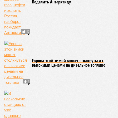
практически не видно. По
информации
из профильных
порталов, первую очередь ЖК строители обещают сдать к
декабрю 2026 г., вторую – к марту 2028-го. Но никто при
этом из кураторов стройки не задается вопросом: как эти
сроки должны материализоваться? На строительной
площадке, по свидетельствам дольщиков, регулярно
бывающих у забора, какая-либо техника отсутствует. Ни
бетононасосов, ни работающих кранов, ни признаков
мобилизации подрядчиков. При том, что до «декабря 2026»
осталось менее полугода.
Если в «Сказочном лесу» техзаказчик публично
отчитывался о поэтапной готовности – 90%, затем 97%, с
конкретными инженерными работами (усиление
монолитных конструкций, устранение проектных ошибок) –
то по «Станции Л» подобной публичной отчётности
дольщики не видят. Ни Capital Group, ни кураторы
строительства не подтверждают ни соблюдения графика
строительства, ни объёма фактически выполненных работ.
Напрашивается закономерный вопрос: если