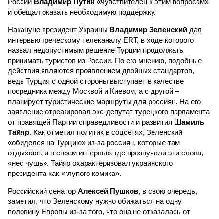
России
Владимир Путин
«чувствителен к этим вопросам»
и обещал оказать необходимую поддержку.
Накануне президент Украины
Владимир Зеленский
дал
интервью греческому телеканалу ERT, в ходе которого
назвал недопустимым решение Турции продолжать
принимать туристов из России. По его мнению, подобные
действия являются проявлением двойных стандартов,
ведь Турция с одной стороны выступает в качестве
посредника между Москвой и Киевом, а с другой –
планирует туристические маршруты для россиян. На его
заявление отреагировал экс-депутат турецкого парламента
от правящей Партии справедливости и развития
Шамиль
Тайяр
. Как отметил политик в соцсетях, Зеленский
«обиделся на Турцию» из-за россиян, которые там
отдыхают, и в своем интервью, где прозвучали эти слова,
«нес чушь». Тайяр охарактеризовал украинского
президента как «глупого комика».
Российский сенатор
Алексей Пушков
, в свою очередь,
заметил, что Зеленскому нужно обижаться на одну
половину Европы из-за того, что она не отказалась от