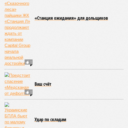
декларируемая «Capital Group модель (достраивать
проблемные объекты SSD») сработала на
Лосиноостровской, почему она не масштабируется на
Люблино? И означает ли отсутствие техники на площадке,
что в реальности подрядчик по «Станции Л» ещё даже не
определён?
Митинги
и палаточные лагеря у объекта в
2025–2026 годах, похоже, не изменили ситуацию.
«В
последние месяцы в личном общении нам перестали
называть даже ориентировочные сроки»
, – рассказывают
расстроенные дольщики.
Казалось бы, формально ответственность по
достраиванию объекта распределена. Seven Suns
Development – банкрот, часть его структур признана
несостоятельной ещё в 2024 году, бенефициар компании
находится под следствием по ст. 200.3 УК РФ. Достройку
проблемных объектов группы – «Станции Л», «Сказочного
леса» и «В стремлении к свету», согласно информации на
сайтах Capital Group, осенью 2024 г. взяла на себя. Два из
трёх объектов уже сданы или близки к сдаче. Третий –
«Станция Л», крупнейший по числу пострадавших