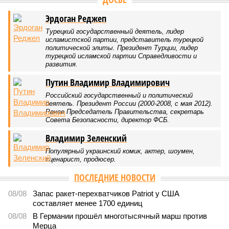
Армению и довкладывалась
466
РЖД против своей страны
Монополия вкладывалась-вкладывалась в Армению и
довкладывалась
Монополия вкладывалась-вкладывалась в Армению и довкладывалась
(фото: Deep Vision)
Премьер закавказской республики Никол Пашинян заявил, что
его страна может потребовать у Москвы до 2 млрд долларов
ежегодно за аренду Южно-Кавказской железной дороги (ЮКЖД).
В настоящий момент та эксплуатируется «дочкой» ОАО «РЖД»,
причём исключительно за российский счёт. И в
складывающейся ситуации, кажется, больше вопросов не к
Еревану, а к гендиректору монополии Олегу Белозёрову.