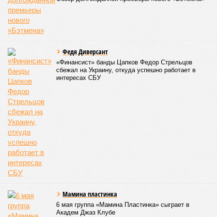
– Довольно вероятным представляется вариант
развития событий, при котором после ухода РЖД
железные дороги Армении быстро обретут другого
спонсора. Вряд ли Пашинян стал бы провоцировать
РЖД совсем без гарантий. В сущности, это очередной
и привычный уже «слив» России бывшими союзниками.
Потерянные нами сателлиты ищут и обретают
новых хозяев, и никакая благодарность или даже
подаренная от щедрот Российского государства
значительная выгода их в этом не могут остановить.
Юрий Баранчик, политолог
– Понятно, почему Пашинян хочет отжать актив
РЖД – в отместку за закрытие российских рынков. Ну
и вообще, чтобы ничего российского в стране не
осталось. Вместе с тем, если маленький Пашинян
отожмёт актив большой РЖД в маленькой Армении,
то о какой результативной внешней политике России
можно будет говорить в принципе?
Иван Дмитриев