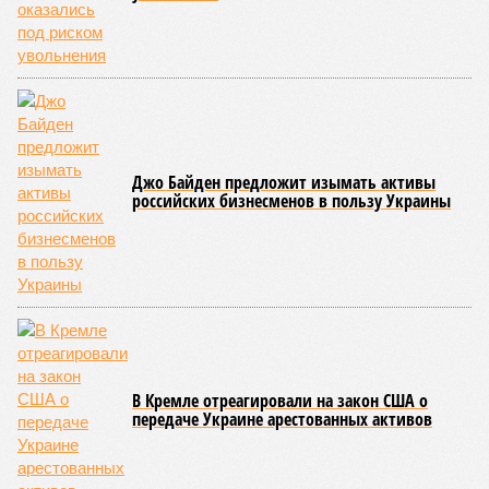
бюджет республики от затрат на её восстановление и
содержание. Дивиденды акционеру никогда не
выплачивались, вся прибыль шла на развитие железной
дороги»
, – добавил Белозёров.
И в самом деле. Российская сторона поставляла Армении
вагоны, по первому чиху ремонтировала пути, в том числе
повреждённые стихией, выплатила в казну закавказской
республики 15 млрд рублей налогов, пускала прибыль на
развитие местной железнодорожной инфраструктуры.
Из слов Белозёрова и приведённых фактов легко сделать
вывод о том, что ОАО «РЖД» занималось в Армении не
деловой активностью, а сугубой благотворительностью, не
инвестировало, а раздавало пожертвования, не
зарабатывало само, а давало зарабатывать другим и,
выходит, никак не гарантировало собственные интересы.
«Пока самая популярная в Армении точка зрения по
поводу будущего железных дорог рес­публики –
национализировать пути сообщения и, естественно,
ничего РЖД не компенсировать. Модернизация железных
дорог Армении за счёт России в Ереване считается