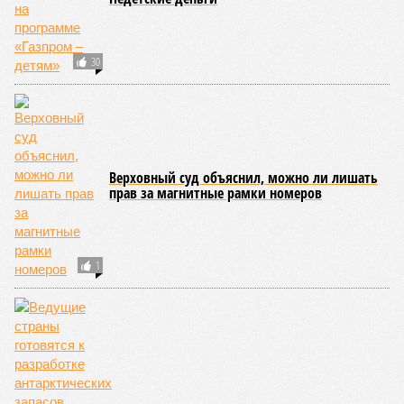
В нескольких станциях от уже сданного «Сказочного леса» пайщики ЖК
«Станция Л» продолжают ждать от компании Capital Group начала
реальной достройки (изображение сгенерировано ИИ)
Пока в Ярославском районе СВАО дольщики «Сказочного леса»
уже получают ключи – в мае 2026 года были получены
заключение о соответствии проектной документации и
разрешение на ввод жилищного комплекса в эксплуатацию –
совсем недалеко, в паре станций метро южнее, на Люблинской
улице, картина, можно сказать, прямо противоположная.
Сюжет:
Недвижимость
ЖК «Светлый мир «Станция Л»: та же группа компаний-
банкрот Seven Suns Development, та же
анонсированная
схема достройки через Capital Group осенью 2024 года, но
за прошедшие два года результатов, по словам дольщиков,