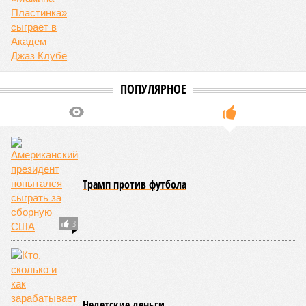
Опубликовано:
08.08.2026 17:00
Отредактировано:
08.08.2026 17:00
Экс-президент
Посол ты на!
Финляндии
отказался признать
Россию угрозой для
Европы
КОММЕНТАРИИ
0
Новости smi2.ru
Версия
//
Конфликт
//
В нескольких станциях от уже сданного
«Сказочного леса» пайщики ЖК «Станция Л» продолжают ждать от
компании Capital Group начала реальной достройки
512
«Станция ожидания» для дольщиков
В нескольких станциях от уже сданного «Сказочного
леса» пайщики ЖК «Станция Л» продолжают ждать от
компании Capital Group начала реальной достройки