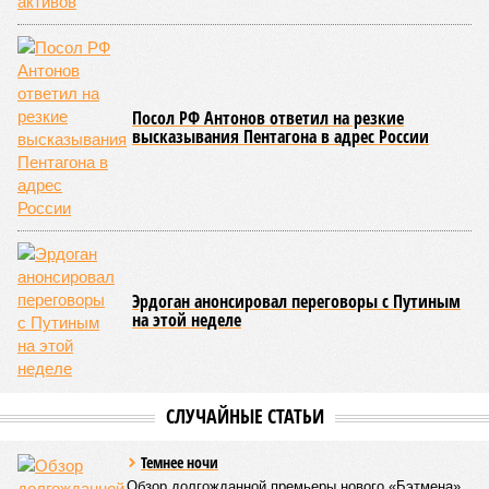
совершенно естественной»
, – указывает политолог
Андрей Суздальцев.
Вот только почему для менеджмента РЖД столь же
естественным считается вкладываться в закавказскую
«железку» тогда, когда на российских железных дорогах не
только
не решены
нынешние проблемы, но и постоянно
возникают
новые? Даст ли здесь свой комментарий
Белозёров?
Гарник Туманян, политолог
– Вероятно, в случае разрыва концессии Пашинян со
своими европейскими партнёрами могут
инициировать новый проект на территории Армении
подобно трамповскому TRIPP, где будет создана
европейская концессия для управления путями, а
доходы от эксплуатации путей будут делиться плюс-
минус в таком же соотношении, как с американцами
(74% – Вашингтону, 26% – Еревану).
Мирослава Регинская, публицист