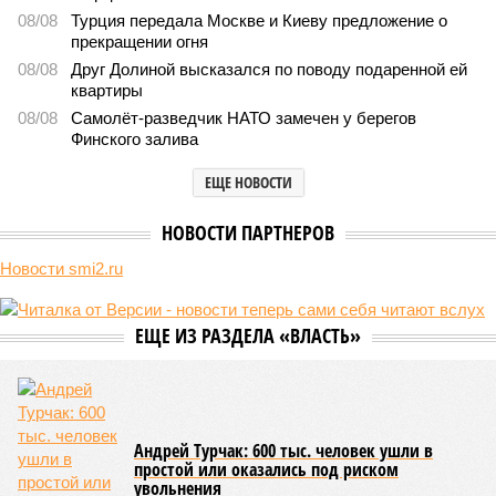
По мнению
Пашиняна
, он не высказал ничего из ряда вон
выходящего. Дескать, Ереван считает транспортную сеть
своей собственностью и теперь намерен просить за аренду
«железки» означенную сумму. При этом, как отмечают
эксперты, армянская сторона, выставляя этот счёт, не
раскрыла методику его калькуляции, то есть, получается,
взяла цифры с потолка. Отдельно стоит отметить, что
заключённый в 2008 году между Арменией и ОАО «РЖД»
концессионный договор, согласно которому российская
компания получила в управление «железку» республики до
2038-го, вероятно, вовсе не предусматривает такой
постановки вопроса.
Неудивительно, что гендиректор РЖД
Белозёров
,
реагируя на словесные интервенции Пашиняна, выступил
со словно растерянно-обиженным комментарием. И,
кажется, стало только хуже. Как отметил менеджер, ЮКЖД
и РЖД
«последовательно и в полном объёме исполняют
взятые на себя обязательства в рамках концессионного
договора от 2008 года». «Концессия дала Армении
современную железную дорогу, при этом освободив