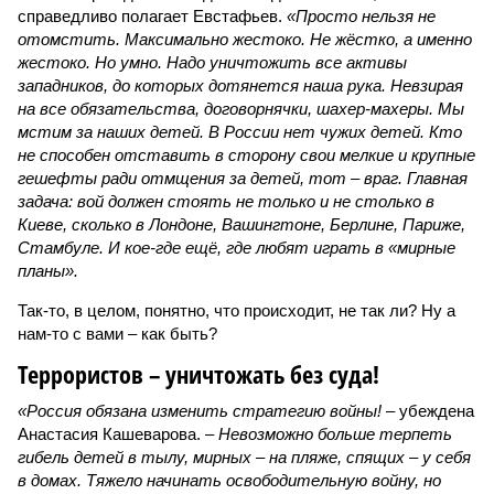
справедливо полагает Евстафьев.
«Просто нельзя не
отомстить. Максимально жестоко. Не жёстко, а именно
жестоко. Но умно. Надо уничтожить все активы
западников, до которых дотянется наша рука. Невзирая
на все обязательства, договорнячки, шахер-махеры. Мы
мстим за наших детей. В России нет чужих детей. Кто
не способен отставить в сторону свои мелкие и крупные
гешефты ради отмщения за детей, тот – враг. Главная
задача: вой должен стоять не только и не столько в
Киеве, сколько в Лондоне, Вашингтоне, Берлине, Париже,
Стамбуле. И кое-где ещё, где любят играть в «мирные
планы».
Так-то, в целом, понятно, что происходит, не так ли? Ну а
нам-то с вами – как быть?
Террористов – уничтожать без суда!
«Россия обязана изменить стратегию войны!
– убеждена
Анастасия Кашеварова. –
Невозможно больше терпеть
гибель детей в тылу, мирных – на пляже, спящих – у себя
в домах. Тяжело начинать освободительную войну, но