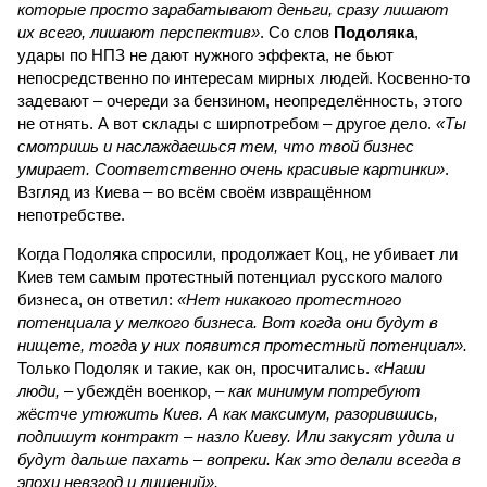
которые просто зарабатывают деньги, сразу лишают
их всего, лишают перспектив»
. Со слов
Подоляка
,
удары по НПЗ не дают нужного эффекта, не бьют
непосредственно по интересам мирных людей. Косвенно-то
задевают – очереди за бензином, неопределённость, этого
не отнять. А вот склады с ширпотребом – другое дело.
«Ты
смотришь и наслаждаешься тем, что твой бизнес
умирает. Соответственно очень красивые картинки»
.
Взгляд из Киева – во всём своём извращённом
непотребстве.
Когда Подоляка спросили, продолжает Коц, не убивает ли
Киев тем самым протестный потенциал русского малого
бизнеса, он ответил:
«Нет никакого протестного
потенциала у мелкого бизнеса. Вот когда они будут в
нищете, тогда у них появится протестный потенциал».
Только Подоляк и такие, как он, просчитались.
«Наши
люди,
– убеждён военкор, –
как минимум потребуют
жёстче утюжить Киев. А как максимум, разорившись,
подпишут контракт – назло Киеву. Или закусят удила и
будут дальше пахать – вопреки. Как это делали всегда в
эпохи невзгод и лишений».