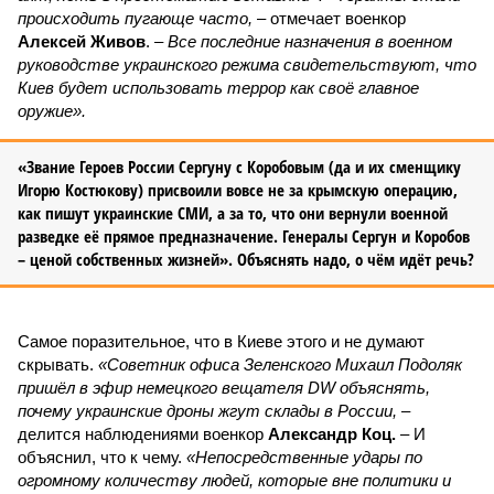
происходить пугающе часто,
– отмечает военкор
Алексей Живов
. –
Все последние назначения в военном
руководстве украинского режима свидетельствуют, что
Киев будет использовать террор как своё главное
оружие».
«Звание Героев России Сергуну с Коробовым (да и их сменщику
Игорю Костюкову) присвоили вовсе не за крымскую операцию,
как пишут украинские СМИ, а за то, что они вернули военной
разведке её прямое предназначение. Генералы Сергун и Коробов
– ценой собственных жизней». Объяснять надо, о чём идёт речь?
Самое поразительное, что в Киеве этого и не думают
скрывать.
«Советник офиса Зеленского Михаил Подоляк
пришёл в эфир немецкого вещателя DW объяснять,
почему украинские дроны жгут склады в России,
–
делится наблюдениями военкор
Александр Коц.
– И
объяснил, что к чему.
«Непосредственные удары по
огромному количеству людей, которые вне политики и