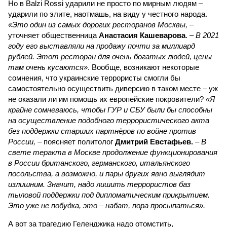
Но в Balzi Rossi ударили не просто по мирным людям –
ударили по элите, наотмашь, на виду у честного народа.
«Это один из самых дорогих ресторанов Москвы,
–
уточняет общественница
Анастасия Кашеварова
. –
В 2021
году его выставляли на продажу почти за миллиард
рублей. Этот ресторан для очень богатых людей, цены
там очень кусаются»
. Вообще, возникают некоторые
сомнения, что украинские террористы смогли бы
самостоятельно осуществить диверсию в таком месте – уж
не оказали ли им помощь их европейские покровители?
«Я
крайне сомневаюсь, чтобы ГУР и СБУ были бы способны
на осуществление подобного террористического акта
без поддержки старших партнёров по войне против
России,
– поясняет политолог
Дмитрий Евстафьев.
–
В
свете теракта в Москве продолжение функционирования
в России британского, германского, итальянского
посольства, а возможно, и пары других явно выглядит
излишним. Значит, надо лишить террористов баз
тыловой поддержки под дипломатическим прикрытием.
Это уже не побудка, это – набат, пора просыпаться».
А вот за трагедию Геленджика надо отомстить,