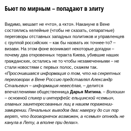
Бьют по мирным – попадают в элиту
Видимо, мешает не «что», а «кто». Накануне в Вене
состоялись келейные (чтобы не сказать, сепаратные)
переговоры отставных западных политиков и управленцев
с группой российских – как бы назвать их точнее-то? –
визави. На этом фоне возникают некоторые догадки –
почему два откровенных теракта Киева, убившие наших
гражданских, остались не то чтобы незамеченными – не
стали новостями с первых полос, скажем так.
«Просочившаяся информация о том, что на секретных
переговорах в Вене Россию представлял Александр
Стальевич – информация невесёлая,
– делится
впечатлениями общественница
Дарья Митина
. –
Волошин
– основной спикер и интерфейс ельцинской «семьи»,
главных заинтересованных лиц в нашем поражении-
замирении. Печальных выводов два: наверху до сих пор
верят, что договорнячок возможен, а «семья» отнюдь не
канула в Лету, а вполне при делах».