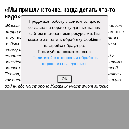
«Мы пришли к точке, когда делать что-то
надо»
Продолжая работу с сайтом вы даете
«Взрыв в ресторане Balzi Rossi был охарактеризован как
согласие на обработку данных нашим
террористический акт, –
раскладывает по полочкам что к
сайтом и сторонними ресурсами. Вы
чему аналитик и телеведущий
Дмитрий Саймс
, –
хотя и
можете запретить обработку Cookies в
не было указано, кто за него ответственен. И пока по
настройках браузера.
этому поводу нет официальных заявлений
Пожалуйста, ознакомьтесь с
соответствующих органов, окончательные выводы
«Политикой в отношении обработки
преждевременны. А вот предварительные выводы прямо
персональных данных»
напрашиваются. Россия, как недавно говорил Дмитрий
.
Песков, находится в состоянии войны. То, что началось
OK
как специальная военная операция, переросло в большую
войну, где на стороне Украины участвуют многие
европейские государства – непосредственно
участвуют. И косвенно, но тоже существенно – США.
Режим Зеленского неоднократно совершал
террористические акты на территории России, в том
числе в Москве и Санкт-Петербурге. Среди жертв –
генералы, бывшие украинские политики и просто
публичные фигуры, такие как Владлен Татарский и Дарья