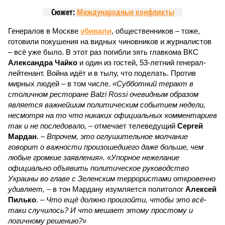
Сюжет:
Международные конфликты
Генералов в Москве
убивали
, общественников – тоже,
готовили покушения на видных чиновников и журналистов
– всё уже было. В этот раз погибли зять главкома ВКС
Александра Чайко
и один из гостей, 53-летний генерал-
лейтенант. Война идёт и в тылу, что поделать. Против
мирных людей – в том числе.
«Субботний теракт в
столичном ресторане Balzi Rossi очевидным образом
является важнейшим политическим событием недели,
несмотря на то что никаких официальных комментариев
так и не последовало,
– отмечает телеведущий
Сергей
Мардан
. –
Впрочем, это оглушительное молчание
говорит о важности произошедшего даже больше, чем
любые громкие заявления». «Упорное нежелание
официально объявить политическое руководство
Украины во главе с Зеленским террористами откровенно
удивляет,
– в тон Мардану изумляется политолог
Алексей
Пилько
. –
Что ещё должно произойти, чтобы это всё-
таки случилось? И что мешает этому простому и
логичному решению?»