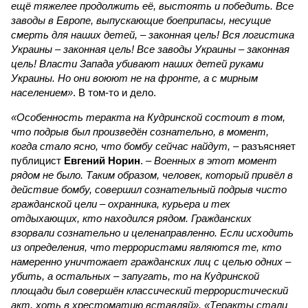
ещё тяжелее продолжить её, выстоять и победить. Все
заводы в Европе, выпускающие боеприпасы, несущие
смерть для наших детей, – законная цель! Вся логистика
Украины – законная цель! Все заводы Украины – законная
цель! Власти Запада убивают наших детей руками
Украины. Но они воюют не на фронте, а с мирным
населением»
. В том-то и дело.
«Особенность теракта на Кудринской состоит в том,
что подрыв был произведён сознательно, в момент,
когда стало ясно, что бомбу сейчас найдут,
– разъясняет
публицист
Евгений Норин
. –
Военных в этот момент
рядом не было. Таким образом, человек, который привёл в
действие бомбу, совершил сознательный подрыв чисто
гражданской цели – охранника, курьера и тех
отдыхающих, кто находился рядом. Гражданских
взорвали сознательно и целенаправленно. Если исходить
из определения, что террористами являются те, кто
намеренно уничтожает гражданских лиц с целью одних –
убить, а остальных – запугать, то на Кудринской
площади был совершён классический террористический
акт, хоть в хрестоматию вставляй». «Теракты стали