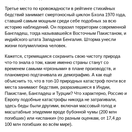
Третье место по кровожадности в рейтинге стихийных
бедствий занимает смертоносный циклон Бхола 1970 года,
ставший самым мощным среди себе подобных за всю
историю наблюдений. Он поразил территории современной
Бангладеш, тогда называвшейся Восточным Пакистаном, и
индийского штата Западная Бенгалия. Шторма унесли
жизни полумиллиона человек.
Кажется, стремящаяся сохранить свою чистоту природа
что-то знала о том, какие именно страны станут со
временем самыми «грязными» в плане производств, и
планомерно подтачивала их демографию. А как ещё
объяснить то, что в топ-10 природных катастроф почти все
места занимают бедствия, разразившиеся в Индии,
Пакистане, Бангладеш и Турции? Что характерно, Россию и
Европу подобные катастрофы никогда не затрагивали,
здесь беды были другими, включая массовый голод и
масштабные эпидемии вроде бубонной чумы (200 млн
погибших) или «испанки» (по разным оценкам, от 17,4 до
100 млн погибших во всём мире).