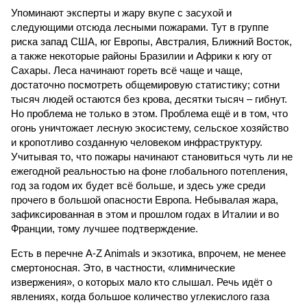
Упоминают эксперты и жару вкупе с засухой и
следующими отсюда лесными пожарами. Тут в группе
риска запад США, юг Европы, Австралия, Ближний Восток,
а также некоторые районы Бразилии и Африки к югу от
Сахары. Леса начинают гореть всё чаще и чаще,
достаточно посмотреть общемировую статистику; сотни
тысяч людей остаются без крова, десятки тысяч – гибнут.
Но проблема не только в этом. Проблема ещё и в том, что
огонь уничтожает лесную экосистему, сельское хозяйство
и кропотливо созданную человеком инфраструктуру.
Учитывая то, что пожары начинают становиться чуть ли не
ежегодной реальностью на фоне глобального потепления,
год за годом их будет всё больше, и здесь уже среди
прочего в большой опасности Европа. Небывалая жара,
зафиксированная в этом и прошлом годах в Италии и во
Франции, тому лучшее подтверждение.
Есть в перечне A-Z Animals и экзотика, впрочем, не менее
смертоносная. Это, в частности, «лимнические
извержения», о которых мало кто слышал. Речь идёт о
явлениях, когда большое количество углекислого газа