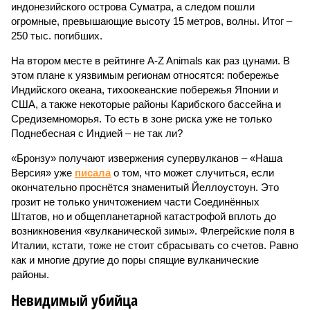
индонезийского острова Суматра, а следом пошли
огромные, превышающие высоту 15 метров, волны. Итог –
250 тыс. погибших.
На втором месте в рейтинге A-Z Animals как раз цунами. В
этом плане к уязвимым регионам относятся: побережье
Индийского океана, тихо­океанские побережья Японии и
США, а также некоторые районы Карибского бассейна и
Средиземноморья. То есть в зоне риска уже не только
Поднебесная с Индией – не так ли?
«Бронзу» получают извержения супервулканов – «Наша
Версия» уже
писала
о том, что может случиться, если
окончательно проснётся знаменитый Йеллоустоун. Это
грозит не только уничтожением части Соединённых
Штатов, но и общепланетарной катастрофой вплоть до
возникновения «вулканической зимы». Флегрейские поля в
Италии, кстати, тоже не стоит сбрасывать со счетов. Равно
как и многие другие до поры спящие вулканические
районы.
Невидимый убийца