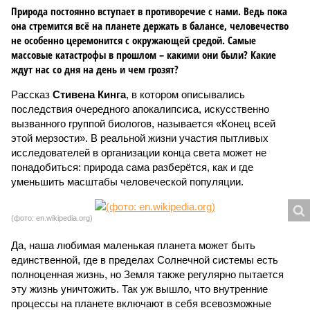
Природа постоянно вступает в противоречие с нами. Ведь пока
она стремится всё на планете держать в балансе, человечество
не особенно церемонится с окружающей средой. Самые
массовые катастрофы в прошлом – какими они были? Какие
ждут нас со дня на день и чем грозят?
Рассказ
Стивена Кинга
, в котором описывались
последствия очередного апокалипсиса, искусственно
вызванного группой биологов, называется «Конец всей
этой мерзости». В реальной жизни участия пытливых
исследователей в организации конца света может не
понадобиться: природа сама разберётся, как и где
уменьшить масштабы человеческой популяции.
(фото: en.wikipedia.org)
Да, наша любимая маленькая планета может быть
единственной, где в пределах Солнечной системы есть
полноценная жизнь, но Земля также регулярно пытается
эту жизнь уничтожить. Так уж вышло, что внутренние
процессы на планете включают в себя всевозможные