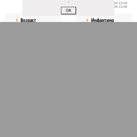
.
Опубликовано:
05.08.2026 13:00
Отредактировано:
05.08.2026 13:00
OK
Возраст
Инфантино
бессмертия
отступил и объявил
об отказе ФИФА от
продажи доли прав
на чемпионат мира
КОММЕНТАРИИ
1
Новости smi2.ru
Версия
//
Общество
//
Мы могли бы жить сотни лет, но этого никогда не
будет
362
Возраст бессмертия
Мы могли бы жить сотни лет, но этого никогда не будет
Мы могли бы жить сотни лет, но этого никогда не будет (фото: Deep