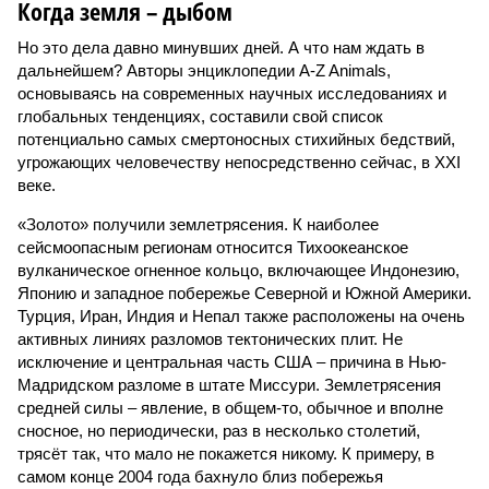
Когда земля – дыбом
Но это дела давно минувших дней. А что нам ждать в
дальнейшем? Авторы энциклопедии A-Z Animals,
основываясь на современных научных исследованиях и
глобальных тенденциях, составили свой список
потенциально самых смертоносных стихийных бедствий,
угрожающих человечеству непосредственно сейчас, в XXI
веке.
«Золото» получили землетрясения. К наиболее
сейсмоопасным регионам относится Тихоокеанское
вулканическое огненное кольцо, включающее Индонезию,
Японию и западное побережье Северной и Южной Америки.
Турция, Иран, Индия и Непал также расположены на очень
активных линиях разломов тектонических плит. Не
исключение и центральная часть США – причина в Нью-
Мадридском разломе в штате Миссури. Землетрясения
средней силы – явление, в общем-то, обычное и вполне
сносное, но периодически, раз в несколько столетий,
трясёт так, что мало не покажется никому. К примеру, в
самом конце 2004 года бахнуло близ побережья