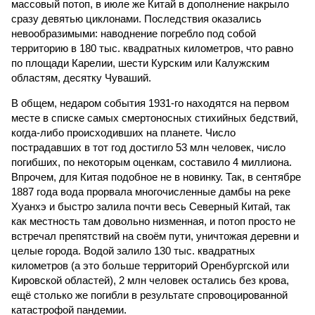
массовый потоп, в июле же Китай в дополнение накрыло
сразу девятью циклонами. Последствия оказались
невообразимыми: наводнение погребло под собой
территорию в 180 тыс. квадратных километров, что равно
по площади Карелии, шести Курским или Калужским
областям, десятку Чуваший.
В общем, недаром события 1931-го находятся на первом
месте в списке самых смертоносных стихийных бедствий,
когда-либо происходивших на планете. Число
пострадавших в тот год достигло 53 млн человек, число
погибших, по некоторым оценкам, составило 4 миллиона.
Впрочем, для Китая подобное не в новинку. Так, в сентябре
1887 года вода прорвала многочисленные дамбы на реке
Хуанхэ и быстро залила почти весь Северный Китай, так
как местность там довольно низменная, и потоп просто не
встречал препятствий на своём пути, уничтожая деревни и
целые города. Водой залило 130 тыс. квадратных
километров (а это больше территорий Оренбургской или
Кировской областей), 2 млн человек остались без крова,
ещё столько же погибли в результате спровоцированной
катастрофой пандемии.