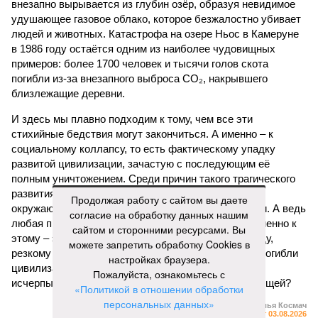
внезапно вырывается из глубин озёр, образуя невидимое
удушающее газовое облако, которое безжалостно убивает
людей и животных. Катастрофа на озере Ньос в Камеруне
в 1986 году остаётся одним из наиболее чудовищных
примеров: более 1700 человек и тысячи голов скота
погибли из-за внезапного выброса CO₂, накрывшего
близлежащие деревни.
И здесь мы плавно подходим к тому, чем все эти
стихийные бедствия могут закончиться. А именно – к
социальному коллапсу, то есть фактическому упадку
развитой цивилизации, зачастую с последующим её
полным уничтожением. Среди причин такого трагического
развития событий учёные называют деградацию
Продолжая работу с сайтом вы даете
окружающей среды, истощение ресурсов и болезни. А ведь
согласие на обработку данных нашим
любая природная катастрофа непременно ведёт именно к
сайтом и сторонними ресурсами. Вы
этому – экономическому кризису, эпидемиям, голоду,
можете запретить обработку Cookies в
резкому сокращению численности населения. Так погибли
настройках браузера.
цивилизации шумеров, майя, кхмеров – список не
Пожалуйста, ознакомьтесь с
исчерпывающий. Какая цивилизация будет следующей?
«Политикой в отношении обработки
персональных данных»
Илья Космач
Газета
«Наша версия» №29 от 03.08.2026