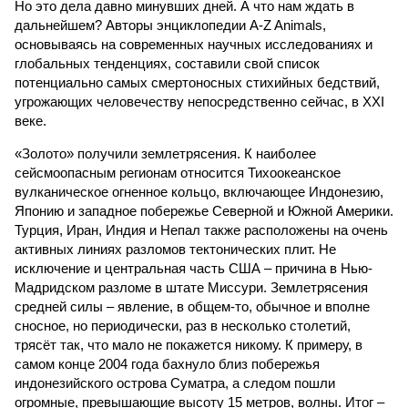
Но это дела давно минувших дней. А что нам ждать в
дальнейшем? Авторы энциклопедии A-Z Animals,
основываясь на современных научных исследованиях и
глобальных тенденциях, составили свой список
потенциально самых смертоносных стихийных бедствий,
угрожающих человечеству непосредственно сейчас, в XXI
веке.
«Золото» получили землетрясения. К наиболее
сейсмоопасным регионам относится Тихоокеанское
вулканическое огненное кольцо, включающее Индонезию,
Японию и западное побережье Северной и Южной Америки.
Турция, Иран, Индия и Непал также расположены на очень
активных линиях разломов тектонических плит. Не
исключение и центральная часть США – причина в Нью-
Мадридском разломе в штате Миссури. Землетрясения
средней силы – явление, в общем-то, обычное и вполне
сносное, но периодически, раз в несколько столетий,
трясёт так, что мало не покажется никому. К примеру, в
самом конце 2004 года бахнуло близ побережья
индонезийского острова Суматра, а следом пошли
огромные, превышающие высоту 15 метров, волны. Итог –