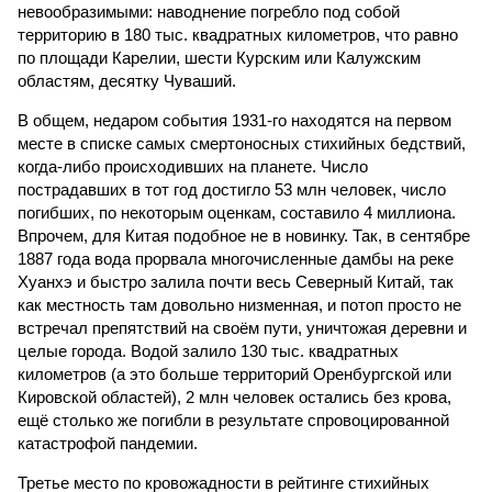
невообразимыми: наводнение погребло под собой
территорию в 180 тыс. квадратных километров, что равно
по площади Карелии, шести Курским или Калужским
областям, десятку Чуваший.
В общем, недаром события 1931-го находятся на первом
месте в списке самых смертоносных стихийных бедствий,
когда-либо происходивших на планете. Число
пострадавших в тот год достигло 53 млн человек, число
погибших, по некоторым оценкам, составило 4 миллиона.
Впрочем, для Китая подобное не в новинку. Так, в сентябре
1887 года вода прорвала многочисленные дамбы на реке
Хуанхэ и быстро залила почти весь Северный Китай, так
как местность там довольно низменная, и потоп просто не
встречал препятствий на своём пути, уничтожая деревни и
целые города. Водой залило 130 тыс. квадратных
километров (а это больше территорий Оренбургской или
Кировской областей), 2 млн человек остались без крова,
ещё столько же погибли в результате спровоцированной
катастрофой пандемии.
Третье место по кровожадности в рейтинге стихийных