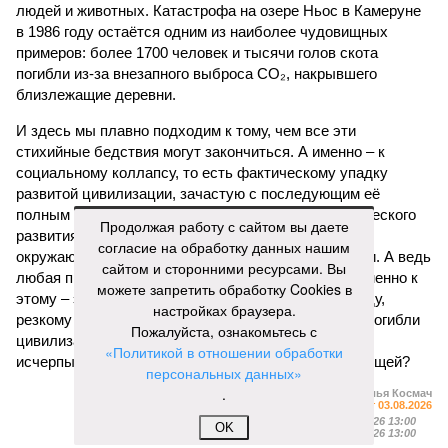
людей и животных. Катастрофа на озере Ньос в Камеруне
в 1986 году остаётся одним из наиболее чудовищных
примеров: более 1700 человек и тысячи голов скота
погибли из-за внезапного выброса CO₂, накрывшего
близлежащие деревни.
И здесь мы плавно подходим к тому, чем все эти
стихийные бедствия могут закончиться. А именно – к
социальному коллапсу, то есть фактическому упадку
развитой цивилизации, зачастую с последующим её
полным уничтожением. Среди причин такого трагического
Продолжая работу с сайтом вы даете
развития событий учёные называют деградацию
согласие на обработку данных нашим
окружающей среды, истощение ресурсов и болезни. А ведь
сайтом и сторонними ресурсами. Вы
любая природная катастрофа непременно ведёт именно к
можете запретить обработку Cookies в
этому – экономическому кризису, эпидемиям, голоду,
настройках браузера.
резкому сокращению численности населения. Так погибли
Пожалуйста, ознакомьтесь с
цивилизации шумеров, майя, кхмеров – список не
«Политикой в отношении обработки
исчерпывающий. Какая цивилизация будет следующей?
персональных данных»
.
Илья Космач
Газета
«Наша версия» №29 от 03.08.2026
Опубликовано:
05.08.2026 13:00
OK
Отредактировано:
05.08.2026 13:00