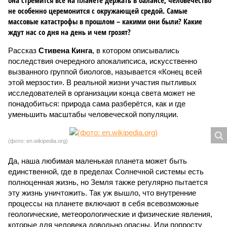
она стремится всё на планете держать в балансе, человечество
не особенно церемонится с окружающей средой. Самые
массовые катастрофы в прошлом – какими они были? Какие
ждут нас со дня на день и чем грозят?
Рассказ
Стивена Кинга
, в котором описывались
последствия очередного апокалипсиса, искусственно
вызванного группой биологов, называется «Конец всей
этой мерзости». В реальной жизни участия пытливых
исследователей в организации конца света может не
понадобиться: природа сама разберётся, как и где
уменьшить масштабы человеческой популяции.
(фото: en.wikipedia.org)
Да, наша любимая маленькая планета может быть
единственной, где в пределах Солнечной системы есть
полноценная жизнь, но Земля также регулярно пытается
эту жизнь уничтожить. Так уж вышло, что внутренние
процессы на планете включают в себя всевозможные
геологические, метеорологические и физические явления,
которые для человека довольно опасны. Или попросту