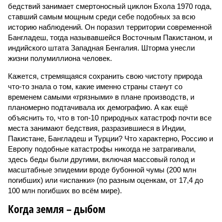
бедствий занимает смертоносный циклон Бхола 1970 года,
ставший самым мощным среди себе подобных за всю
историю наблюдений. Он поразил территории современной
Бангладеш, тогда называвшейся Восточным Пакистаном, и
индийского штата Западная Бенгалия. Шторма унесли
жизни полумиллиона человек.
Кажется, стремящаяся сохранить свою чистоту природа
что-то знала о том, какие именно страны станут со
временем самыми «грязными» в плане производств, и
планомерно подтачивала их демографию. А как ещё
объяснить то, что в топ-10 природных катастроф почти все
места занимают бедствия, разразившиеся в Индии,
Пакистане, Бангладеш и Турции? Что характерно, Россию и
Европу подобные катастрофы никогда не затрагивали,
здесь беды были другими, включая массовый голод и
масштабные эпидемии вроде бубонной чумы (200 млн
погибших) или «испанки» (по разным оценкам, от 17,4 до
100 млн погибших во всём мире).
Когда земля – дыбом