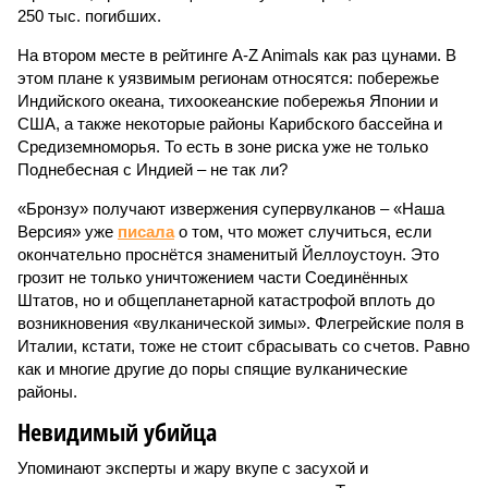
250 тыс. погибших.
На втором месте в рейтинге A-Z Animals как раз цунами. В
этом плане к уязвимым регионам относятся: побережье
Индийского океана, тихо­океанские побережья Японии и
США, а также некоторые районы Карибского бассейна и
Средиземноморья. То есть в зоне риска уже не только
Поднебесная с Индией – не так ли?
«Бронзу» получают извержения супервулканов – «Наша
Версия» уже
писала
о том, что может случиться, если
окончательно проснётся знаменитый Йеллоустоун. Это
грозит не только уничтожением части Соединённых
Штатов, но и общепланетарной катастрофой вплоть до
возникновения «вулканической зимы». Флегрейские поля в
Италии, кстати, тоже не стоит сбрасывать со счетов. Равно
как и многие другие до поры спящие вулканические
районы.
Невидимый убийца
Упоминают эксперты и жару вкупе с засухой и