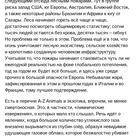
следующими отсюда лесными пожарами. Тут в группе
риска запад США, юг Европы, Австралия, Ближний Восток,
а также некоторые районы Бразилии и Африки к югу от
Сахары. Леса начинают гореть всё чаще и чаще,
достаточно посмотреть общемировую статистику; сотни
тысяч людей остаются без крова, десятки тысяч – гибнут.
Но проблема не только в этом. Проблема ещё и в том, что
огонь уничтожает лесную экосистему, сельское хозяйство
и кропотливо созданную человеком инфраструктуру.
Учитывая то, что пожары начинают становиться чуть ли не
ежегодной реальностью на фоне глобального потепления,
год за годом их будет всё больше, и здесь уже среди
прочего в большой опасности Европа. Небывалая жара,
зафиксированная в этом и прошлом годах в Италии и во
Франции, тому лучшее подтверждение.
Есть в перечне A-Z Animals и экзотика, впрочем, не менее
смертоносная. Это, в частности, «лимнические
извержения», о которых мало кто слышал. Речь идёт о
явлениях, когда большое количество углекислого газа
внезапно вырывается из глубин озёр, образуя невидимое
удушающее газовое облако, которое безжалостно убивает