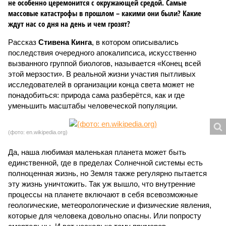
покажет снова? (фото: АР-ТАСС)
Природа постоянно вступает в противоречие с нами. Ведь пока
она стремится всё на планете держать в балансе, человечество
не особенно церемонится с окружающей средой. Самые
массовые катастрофы в прошлом – какими они были? Какие
ждут нас со дня на день и чем грозят?
Рассказ
Стивена Кинга
, в котором описывались
последствия очередного апокалипсиса, искусственно
вызванного группой биологов, называется «Конец всей
этой мерзости». В реальной жизни участия пытливых
исследователей в организации конца света может не
понадобиться: природа сама разберётся, как и где
уменьшить масштабы человеческой популяции.
(фото: en.wikipedia.org)
Да, наша любимая маленькая планета может быть