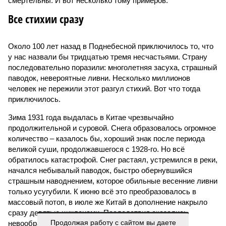
единственной, где в пределах Солнечной системы есть
полноценная жизнь, но Земля также регулярно пытается
эту жизнь уничтожить. Так уж вышло, что внутренние
процессы на планете включают в себя всевозможные
геологические, метеорологические и физические явления,
которые для человека довольно опасны. Или попросту
смертельны. И вот несколько тому примеров.
Все стихии сразу
Около 100 лет назад в Поднебесной приключилось то, что
у нас назвали бы тридцатью тремя несчастьями. Страну
последовательно поразили: многолетняя засуха, страшный
паводок, невероятные ливни. Несколько миллионов
человек не пережили этот разгул стихий. Вот что тогда
приключилось.
Зима 1931 года выдалась в Китае чрезвычайно
продолжительной и суровой. Снега образовалось огромное
количество – казалось бы, хороший знак после периода
великой суши, продолжавшегося с 1928-го. Но всё
Продолжая работу с сайтом вы даете