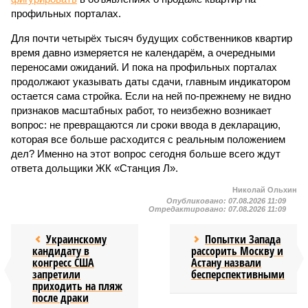
профильных порталах.
Для почти четырёх тысяч будущих собственников квартир
время давно измеряется не календарём, а очередными
переносами ожиданий. И пока на профильных порталах
продолжают указывать даты сдачи, главным индикатором
остается сама стройка. Если на ней по-прежнему не видно
признаков масштабных работ, то неизбежно возникает
вопрос: не превращаются ли сроки ввода в декларацию,
которая все больше расходится с реальным положением
дел? Именно на этот вопрос сегодня больше всего ждут
ответа дольщики ЖК «Станция Л».
Николай Ольхин
Опубликовано:
07.08.2026 11:09
Отредактировано:
07.08.2026 11:09
Украинскому
Попытки Запада
кандидату в
рассорить Москву и
конгресс США
Астану назвали
запретили
бесперспективными
приходить на пляж
после драки