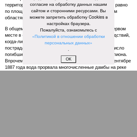
обратилось катастрофой. Снег растаял, устремился в реки,
согласие на обработку данных нашим
начался небывалый паводок, быстро обернувшийся
сайтом и сторонними ресурсами. Вы
страшным наводнением, которое обильные весенние ливни
можете запретить обработку Cookies в
только усугубили. К июню всё это преобразовалось в
настройках браузера.
массовый потоп, в июле же Китай в дополнение накрыло
Пожалуйста, ознакомьтесь с
сразу девятью циклонами. Последствия оказались
«Политикой в отношении обработки
невообразимыми: наводнение погребло под собой
персональных данных»
территорию в 180 тыс. квадратных километров, что равно
.
по площади Карелии, шести Курским или Калужским
областям, десятку Чуваший.
OK
В общем, недаром события 1931-го находятся на первом
месте в списке самых смертоносных стихийных бедствий,
когда-либо происходивших на планете. Число
пострадавших в тот год достигло 53 млн человек, число
погибших, по некоторым оценкам, составило 4 миллиона.
Впрочем, для Китая подобное не в новинку. Так, в сентябре
1887 года вода прорвала многочисленные дамбы на реке
Хуанхэ и быстро залила почти весь Северный Китай, так
как местность там довольно низменная, и потоп просто не
встречал препятствий на своём пути, уничтожая деревни и
целые города. Водой залило 130 тыс. квадратных