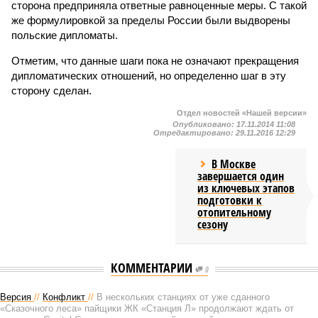
сторона предприняла ответные равноценные меры. С такой
же формулировкой за пределы России были выдворены
польские дипломаты.
Отметим, что данные шаги пока не означают прекращения
дипломатических отношений, но определенно шаг в эту
сторону сделан.
Отдел новостей «Нашей версии»
Опубликовано:
17.11.2014 11:08
Отредактировано:
29.11.2016 12:29
В Москве
завершается один
из ключевых этапов
подготовки к
отопительному
сезону
КОММЕНТАРИИ
0
Версия
//
Конфликт
//
В нескольких станциях от уже сданного
«Сказочного леса» пайщики ЖК «Станция Л» продолжают ждать от