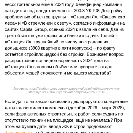
несостоятельной ещё в 2024 году, бенефициар компании
находится под следствием по ст. 200.3 УК РФ. Достройку
проблемных объектов группы – «Станции Л», «Сказочного
леса» и «В стремлении к свету», согласно информации на
сайтах Capital Group, осенью 2024 г. взяла на себя. Два из
трёх объектов уже сданы или близки к сдаче. Третий –
«Станция Л», крупнейший по числу пострадавших
дольщиков (3908 квартир в пяти корпусах) – по факту
остаётся стройплощадкой без стройки. Возникает вопрос:
распространяется ли договорённость 2024 года на
«Станцию Л» в полном объёме или приоритет отдан
объектам мешей сложности и меньшего масштаба?
Источник: https://avaho.ru/novostroyka/moskva/uvao/lyublino/svetlyy-mir-
stantsiya-l/9303640/?ysclid=msemqdok6w326352116
Если да, то на каком основании декларируются конкретные
даты сдачи жилого комплекса (декабрь 2026 – март 2028),
если фаза активных строительных работ, если судить по
отсутствию техники на площадке, ещё не началась? При
этом на бумаге даты ввода ЖК в строй продолжают
фигурировать
в объявлениях о продаже квартир на