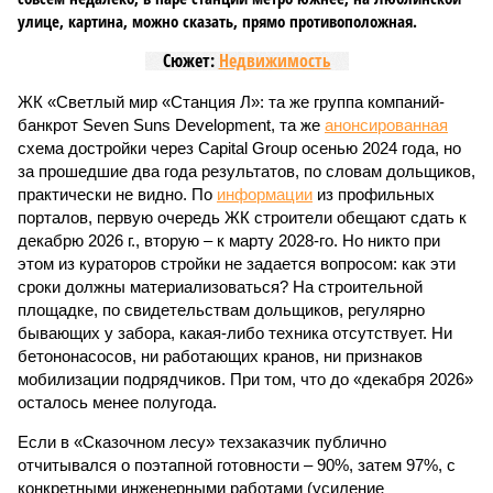
улице, картина, можно сказать, прямо противоположная.
Сюжет:
Недвижимость
ЖК «Светлый мир «Станция Л»: та же группа компаний-
банкрот Seven Suns Development, та же
анонсированная
схема достройки через Capital Group осенью 2024 года, но
за прошедшие два года результатов, по словам дольщиков,
практически не видно. По
информации
из профильных
порталов, первую очередь ЖК строители обещают сдать к
декабрю 2026 г., вторую – к марту 2028-го. Но никто при
этом из кураторов стройки не задается вопросом: как эти
сроки должны материализоваться? На строительной
площадке, по свидетельствам дольщиков, регулярно
бывающих у забора, какая-либо техника отсутствует. Ни
бетононасосов, ни работающих кранов, ни признаков
мобилизации подрядчиков. При том, что до «декабря 2026»
осталось менее полугода.
Если в «Сказочном лесу» техзаказчик публично
отчитывался о поэтапной готовности – 90%, затем 97%, с
конкретными инженерными работами (усиление