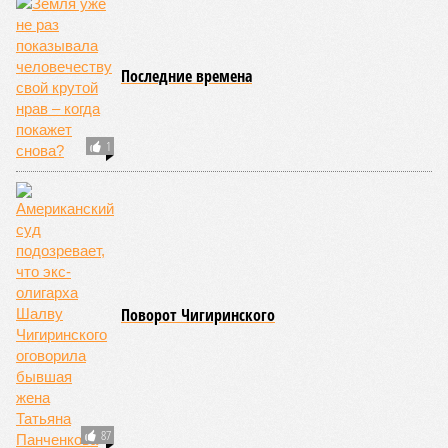
«Бронзу» получают извержения супервулканов – «Наша
Версия» уже
писала
о том, что может случиться, если
окончательно проснётся знаменитый Йеллоустоун. Это
грозит не только уничтожением части Соединённых
Штатов, но и общепланетарной катастрофой вплоть до
возникновения «вулканической зимы». Флегрейские поля в
Италии, кстати, тоже не стоит сбрасывать со счетов. Равно
как и многие другие до поры спящие вулканические
районы.
Невидимый убийца
Упоминают эксперты и жару вкупе с засухой и
следующими отсюда лесными пожарами. Тут в группе
риска запад США, юг Европы, Австралия, Ближний Восток,
а также некоторые районы Бразилии и Африки к югу от
Сахары. Леса начинают гореть всё чаще и чаще,
достаточно посмотреть общемировую статистику; сотни
тысяч людей остаются без крова, десятки тысяч – гибнут.
Но проблема не только в этом. Проблема ещё и в том, что
огонь уничтожает лесную экосистему, сельское хозяйство
и кропотливо созданную человеком инфраструктуру.