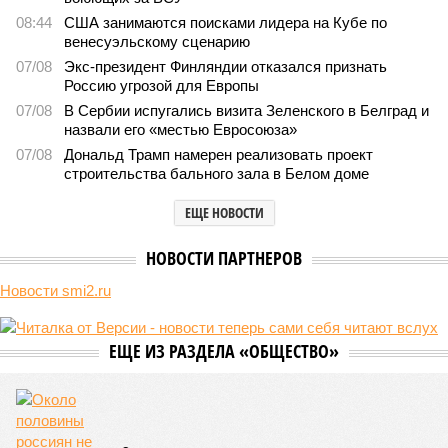
Последние времена
Земля уже не раз показывала человечеству свой крутой
нрав – когда покажет снова?
Земля уже не раз показывала человечеству свой крутой нрав – когда
покажет снова? (фото: АР-ТАСС)
Природа постоянно вступает в противоречие с нами. Ведь пока
она стремится всё на планете держать в балансе, человечество
не особенно церемонится с окружающей средой. Самые
массовые катастрофы в прошлом – какими они были? Какие
ждут нас со дня на день и чем грозят?
Рассказ
Стивена Кинга
, в котором описывались
последствия очередного апокалипсиса, искусственно
вызванного группой биологов, называется «Конец всей
этой мерзости». В реальной жизни участия пытливых