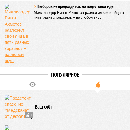
временем самыми «грязными» в плане производств, и
планомерно подтачивала их демографию. А как ещё
объяснить то, что в топ-10 природных катастроф почти все
места занимают бедствия, разразившиеся в Индии,
Пакистане, Бангладеш и Турции? Что характерно, Россию и
Европу подобные катастрофы никогда не затрагивали,
здесь беды были другими, включая массовый голод и
масштабные эпидемии вроде бубонной чумы (200 млн
погибших) или «испанки» (по разным оценкам, от 17,4 до
100 млн погибших во всём мире).
Когда земля – дыбом
Но это дела давно минувших дней. А что нам ждать в
дальнейшем? Авторы энциклопедии A-Z Animals,
основываясь на современных научных исследованиях и
глобальных тенденциях, составили свой список
потенциально самых смертоносных стихийных бедствий,
угрожающих человечеству непосредственно сейчас, в XXI
веке.
«Золото» получили землетрясения. К наиболее