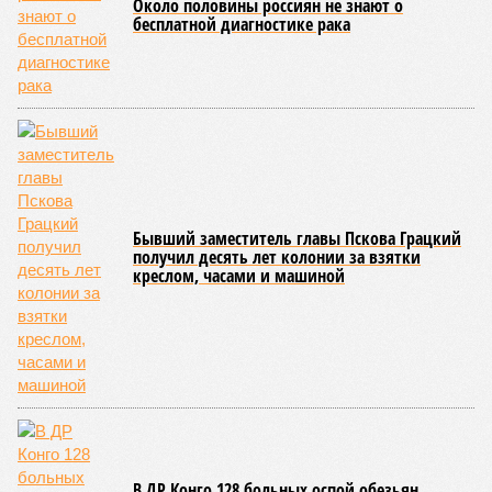
исследователей в организации конца света может не
понадобиться: природа сама разберётся, как и где
уменьшить масштабы человеческой популяции.
(фото: en.wikipedia.org)
Да, наша любимая маленькая планета может быть
единственной, где в пределах Солнечной системы есть
полноценная жизнь, но Земля также регулярно пытается
эту жизнь уничтожить. Так уж вышло, что внутренние
процессы на планете включают в себя всевозможные
геологические, метеорологические и физические явления,
которые для человека довольно опасны. Или попросту
смертельны. И вот несколько тому примеров.
Все стихии сразу
Около 100 лет назад в Поднебесной приключилось то, что
у нас назвали бы тридцатью тремя несчастьями. Страну
последовательно поразили: многолетняя засуха, страшный
паводок, невероятные ливни. Несколько миллионов