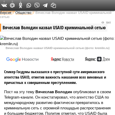
0
0
0
Федеральный выпуск
Версия
//
Общество
//
Вячеслав Володин назвал USAID криминальной
сетью
1041
Вячеслав Володин назвал USAID криминальной сетью
Вячеслав Володин назвал USAID криминальной сетью (фото: kremlin.ru)
Спикер Госдумы высказался о преступной сути американского
агентства USAID, отметив важность наказания всех виновных и
причастных к совершенным преступлениям.
Пост на эту тему
Вячеслав Володин
опубликовал в своем
Telegram-канале. Он констатировал, что агентство США по
международному развитию фактически превратилось в
криминальную сеть с огромной площадью распространения
и большим бюджетом. Политик отметил, что USAID была