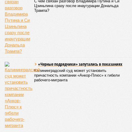
погибших, по некоторым оценкам, составило 4 миллиона.
Впрочем, для Китая подобное не в новинку. Так, в сентябре
1887 года вода прорвала многочисленные дамбы на реке
Хуанхэ и быстро залила почти весь Северный Китай, так
как местность там довольно низменная, и потоп просто не
встречал препятствий на своём пути, уничтожая деревни и
целые города. Водой залило 130 тыс. квадратных
километров (а это больше территорий Оренбургской или
Кировской областей), 2 млн человек остались без крова,
ещё столько же погибли в результате спровоцированной
катастрофой пандемии.
Третье место по кровожадности в рейтинге стихийных
бедствий занимает смертоносный циклон Бхола 1970 года,
ставший самым мощным среди себе подобных за всю
историю наблюдений. Он поразил территории современной
Бангладеш, тогда называвшейся Восточным Пакистаном, и
индийского штата Западная Бенгалия. Шторма унесли
жизни полумиллиона человек.
Кажется, стремящаяся сохранить свою чистоту природа
что-то знала о том, какие именно страны станут со