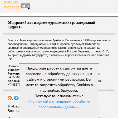
развитой цивилизации, зачастую с последующим её
полным уничтожением. Среди причин такого трагического
развития событий учёные называют деградацию
окружающей среды, истощение ресурсов и болезни. А ведь
любая природная катастрофа непременно ведёт именно к
этому – экономическому кризису, эпидемиям, голоду,
резкому сокращению численности населения. Так погибли
цивилизации шумеров, майя, кхмеров – список не
исчерпывающий. Какая цивилизация будет следующей?
Илья Космач
Газета
«Наша версия» №29 от 03.08.2026
Опубликовано:
05.08.2026 13:00
Продолжая работу с сайтом вы даете
Отредактировано:
05.08.2026 13:00
согласие на обработку данных нашим
Возраст
Инфантино
сайтом и сторонними ресурсами. Вы
бессмертия
отступил и объявил
можете запретить обработку Cookies в
об отказе ФИФА от
настройках браузера.
продажи доли прав
Пожалуйста, ознакомьтесь с
на чемпионат мира
«Политикой в отношении обработки
персональных данных»
КОММЕНТАРИИ
.
1