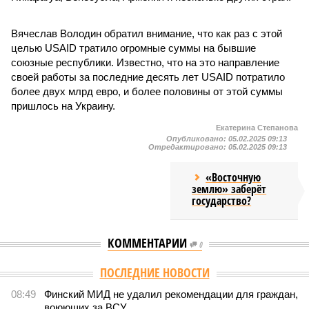
Вячеслав Володин обратил внимание, что как раз с этой
целью USAID тратило огромные суммы на бывшие
союзные республики. Известно, что на это направление
своей работы за последние десять лет USAID потратило
более двух млрд евро, и более половины от этой суммы
пришлось на Украину.
Екатерина Степанова
Опубликовано:
05.02.2025 09:13
Отредактировано:
05.02.2025 09:13
«Восточную
землю» заберёт
государство?
КОММЕНТАРИИ
0
Версия
//
Общество
//
Земля уже не раз показывала человечеству свой
крутой нрав – когда покажет снова?
771