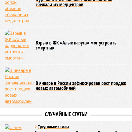
человек не пережили этот разгул стихий. Вот что тогда
приключилось.
Зима 1931 года выдалась в Китае чрезвычайно
продолжительной и суровой. Снега образовалось огромное
количество – казалось бы, хороший знак после периода
великой суши, продолжавшегося с 1928-го. Но всё
обратилось катастрофой. Снег растаял, устремился в реки,
начался небывалый паводок, быстро обернувшийся
страшным наводнением, которое обильные весенние ливни
только усугубили. К июню всё это преобразовалось в
массовый потоп, в июле же Китай в дополнение накрыло
сразу девятью циклонами. Последствия оказались
невообразимыми: наводнение погребло под собой
территорию в 180 тыс. квадратных километров, что равно
по площади Карелии, шести Курским или Калужским
областям, десятку Чуваший.
В общем, недаром события 1931-го находятся на первом
месте в списке самых смертоносных стихийных бедствий,
когда-либо происходивших на планете. Число
пострадавших в тот год достигло 53 млн человек, число