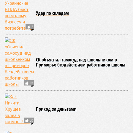
сейсмоопасным регионам относится Тихоокеанское
вулканическое огненное кольцо, включающее Индонезию,
Японию и западное побережье Северной и Южной Америки.
Турция, Иран, Индия и Непал также расположены на очень
активных линиях разломов тектонических плит. Не
исключение и центральная часть США – причина в Нью-
Мадридском разломе в штате Миссури. Землетрясения
средней силы – явление, в общем-то, обычное и вполне
сносное, но периодически, раз в несколько столетий,
трясёт так, что мало не покажется никому. К примеру, в
самом конце 2004 года бахнуло близ побережья
индонезийского острова Суматра, а следом пошли
огромные, превышающие высоту 15 метров, волны. Итог –
250 тыс. погибших.
На втором месте в рейтинге A-Z Animals как раз цунами. В
этом плане к уязвимым регионам относятся: побережье
Индийского океана, тихо­океанские побережья Японии и
США, а также некоторые районы Карибского бассейна и
Средиземноморья. То есть в зоне риска уже не только
Поднебесная с Индией – не так ли?