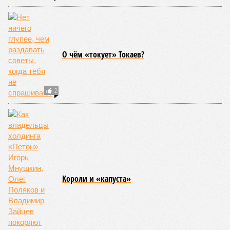
Учитывая то, что пожары начинают становиться чуть ли не
ежегодной реальностью на фоне глобального потепления,
год за годом их будет всё больше, и здесь уже среди
прочего в большой опасности Европа. Небывалая жара,
зафиксированная в этом и прошлом годах в Италии и во
Франции, тому лучшее подтверждение.
Есть в перечне A-Z Animals и экзотика, впрочем, не менее
смертоносная. Это, в частности, «лимнические
извержения», о которых мало кто слышал. Речь идёт о
явлениях, когда большое количество углекислого газа
внезапно вырывается из глубин озёр, образуя невидимое
удушающее газовое облако, которое безжалостно убивает
людей и животных. Катастрофа на озере Ньос в Камеруне
в 1986 году остаётся одним из наиболее чудовищных
примеров: более 1700 человек и тысячи голов скота
погибли из-за внезапного выброса CO₂, накрывшего
близлежащие деревни.
И здесь мы плавно подходим к тому, чем все эти
стихийные бедствия могут закончиться. А именно – к
социальному коллапсу, то есть фактическому упадку