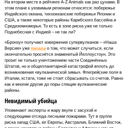
На втором месте в рейтинге A-Z Animals как раз цунами. В
этом плане к уязвимым регионам относятся: побережье
Индийского океана, тихо­океанские побережья Японии и
США, а также некоторые районы Карибского бассейна и
Средиземноморья. То есть в зоне риска уже не только
Поднебесная с Индией – не так ли?
«Бронзу» получают извержения супервулканов – «Наша
Версия» уже
писала
о том, что может случиться, если
окончательно проснётся знаменитый Йеллоустоун. Это
грозит не только уничтожением части Соединённых
Штатов, но и общепланетарной катастрофой вплоть до
возникновения «вулканической зимы». Флегрейские поля в
Италии, кстати, тоже не стоит сбрасывать со счетов. Равно
как и многие другие до поры спящие вулканические
районы.
Невидимый убийца
Упоминают эксперты и жару вкупе с засухой и
следующими отсюда лесными пожарами. Тут в группе
риска запад США, юг Европы, Австралия, Ближний Восток,