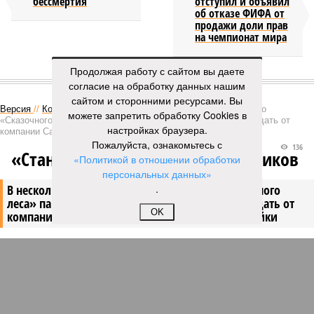
бессмертия
отступил и объявил
об отказе ФИФА от
продажи доли прав
на чемпионат мира
Продолжая работу с сайтом вы даете
КОММЕНТАРИИ
1
согласие на обработку данных нашим
сайтом и сторонними ресурсами. Вы
Версия
//
Конфликт
//
В нескольких станциях от уже сданного
можете запретить обработку Cookies в
«Сказочного леса» пайщики ЖК «Станция Л» продолжают ждать от
настройках браузера.
компании Capital Group начала реальной достройки
Пожалуйста, ознакомьтесь с
136
«Станция ожидания» для дольщиков
«Политикой в отношении обработки
персональных данных»
В нескольких станциях от уже сданного «Сказочного
.
леса» пайщики ЖК «Станция Л» продолжают ждать от
OK
компании Capital Group начала реальной достройки
В нескольких станциях от уже сданного «Сказочного леса» пайщики ЖК
«Станция Л» продолжают ждать от компании Capital Group начала