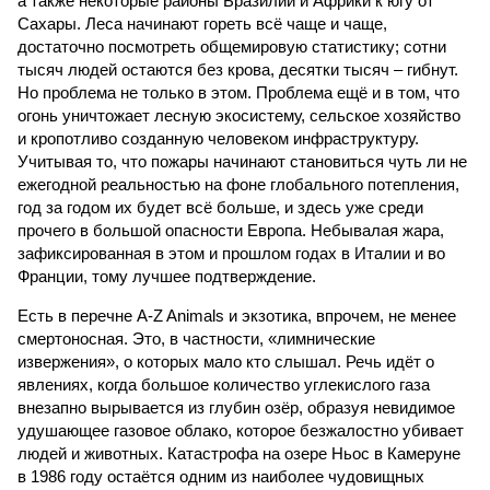
а также некоторые районы Бразилии и Африки к югу от
Сахары. Леса начинают гореть всё чаще и чаще,
достаточно посмотреть общемировую статистику; сотни
тысяч людей остаются без крова, десятки тысяч – гибнут.
Но проблема не только в этом. Проблема ещё и в том, что
огонь уничтожает лесную экосистему, сельское хозяйство
и кропотливо созданную человеком инфраструктуру.
Учитывая то, что пожары начинают становиться чуть ли не
ежегодной реальностью на фоне глобального потепления,
год за годом их будет всё больше, и здесь уже среди
прочего в большой опасности Европа. Небывалая жара,
зафиксированная в этом и прошлом годах в Италии и во
Франции, тому лучшее подтверждение.
Есть в перечне A-Z Animals и экзотика, впрочем, не менее
смертоносная. Это, в частности, «лимнические
извержения», о которых мало кто слышал. Речь идёт о
явлениях, когда большое количество углекислого газа
внезапно вырывается из глубин озёр, образуя невидимое
удушающее газовое облако, которое безжалостно убивает
людей и животных. Катастрофа на озере Ньос в Камеруне
в 1986 году остаётся одним из наиболее чудовищных