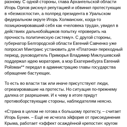
разному. С одной стороны, глава Архангельской области
Игорь Орлов рискнул репутацией и обвинил протестующих
в «безмозглости», а полпред президента в Уральском
федеральном округе Игорь Холманских, когда-то
позиционировавший себя как «человека труда», увидел в
действиях дальнобойщиков попытку «проверить на
прочность политическую систему». С другой стороны,
губернатор Белгородской области Евгений Савченко уже
попросил Минтранс установить для «Платона» переходный
период, руководитель Приморья Владимир Миклушевский
поддержал идею моратория, а мэр Екатеринбурга Евгений
Ройзман** передал в администрацию главы государства
обращение бастующих.
То есть во власти так или иначе присутствуют люди,
отреагировавшие на протесты. Но ситуация по-прежнему
далека от разрешения. И к чему в итоге придут
противоборствующие стороны, наблюдателям неясно.
«Страна в целом не готова к большому протесту, – считает
Игорь Бунин. – Ещё не исчезла эйфория от присоединения
Крыма, работает «эффект осаждённой крепости»: кругом