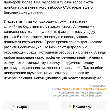
примеров: более 1700 человек и тысячи голов скота
погибли из-за внезапного выброса CO₂, накрывшего
близлежащие деревни.
И здесь мы плавно подходим к тому, чем все эти
стихийные бедствия могут закончиться. А именно – к
социальному коллапсу, то есть фактическому упадку
развитой цивилизации, зачастую с последующим её
полным уничтожением. Среди причин такого трагического
развития событий учёные называют деградацию
окружающей среды, истощение ресурсов и болезни. А ведь
любая природная катастрофа непременно ведёт именно к
этому – экономическому кризису, эпидемиям, голоду,
резкому сокращению численности населения. Так погибли
цивилизации шумеров, майя, кхмеров – список не
исчерпывающий. Какая цивилизация будет следующей?
Илья Космач
Газета
«Наша версия» №29 от 03.08.2026
Опубликовано:
05.08.2026 13:00
Отредактировано:
05.08.2026 13:00
Возраст
Инфантино