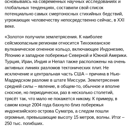
основываясь на современных научных исследованиях и
глобальных тенденциях, составили свой список
потенциально самых смертоносных стихийных бедствий,
угрожающих человечеству непосредственно сейчас, в XXI
веке.
«Золото» получили землетрясения. К наиболее
сейсмоопасным регионам относится Тихоокеанское
вулканическое огненное кольцо, включающее Индонезию,
Японию и западное побережье Северной и Южной Америки.
Турция, Иран, Индия и Непал также расположены на очень
активных линиях разломов тектонических плит. Не
исключение и центральная часть США – причина в Нью-
Мадридском разломе в штате Миссури. Землетрясения
средней силы – явление, в общем-то, обычное и вполне
сносное, но периодически, раз в несколько столетий,
трясёт так, что мало не покажется никому. К примеру, в
самом конце 2004 года бахнуло близ побережья
индонезийского острова Суматра, а следом пошли
огромные, превышающие высоту 15 метров, волны. Итог –
250 тыс. погибших.