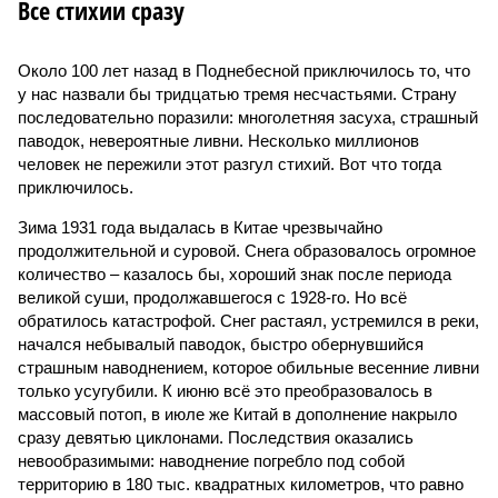
Все стихии сразу
Около 100 лет назад в Поднебесной приключилось то, что
у нас назвали бы тридцатью тремя несчастьями. Страну
последовательно поразили: многолетняя засуха, страшный
паводок, невероятные ливни. Несколько миллионов
человек не пережили этот разгул стихий. Вот что тогда
приключилось.
Зима 1931 года выдалась в Китае чрезвычайно
продолжительной и суровой. Снега образовалось огромное
количество – казалось бы, хороший знак после периода
великой суши, продолжавшегося с 1928-го. Но всё
обратилось катастрофой. Снег растаял, устремился в реки,
начался небывалый паводок, быстро обернувшийся
страшным наводнением, которое обильные весенние ливни
только усугубили. К июню всё это преобразовалось в
массовый потоп, в июле же Китай в дополнение накрыло
сразу девятью циклонами. Последствия оказались
невообразимыми: наводнение погребло под собой
территорию в 180 тыс. квадратных километров, что равно