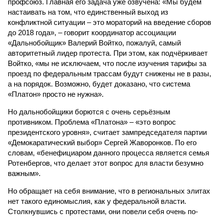
профсоюз. Главная его задача уже озвучена: «Мы будем
настаивать на том, что единственный выход из
конфликтной ситуации – это мораторий на введение сборов
до 2018 года», – говорит координатор ассоциации
«Дальнобойщик» Валерий Войтко, пожалуй, самый
авторитетный лидер протеста. При этом, как подчёркивает
Войтко, «мы не исключаем, что после изучения тарифы за
проезд по федеральным трассам будут снижены не в разы,
а на порядок. Возможно, будет доказано, что система
«Платон» просто не нужна».
Но дальнобойщики борются с очень серьёзным
противником. Проблема «Платона» – «это вопрос
президентского уровня», считает зампредседателя партии
«Демокаратический выбор» Сергей Жаворонков. По его
словам, «бенефициаром данного процесса является семья
Ротенбергов, что делает этот вопрос для власти безумно
важным».
Но обращает на себя внимание, что в региональных элитах
нет такого единомыслия, как у федеральной власти.
Столкнувшись с протестами, они повели себя очень по-