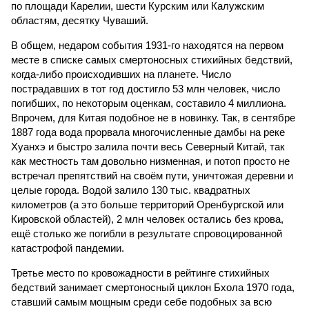
по площади Карелии, шести Курским или Калужским
областям, десятку Чуваший.
В общем, недаром события 1931-го находятся на первом
месте в списке самых смертоносных стихийных бедствий,
когда-либо происходивших на планете. Число
пострадавших в тот год достигло 53 млн человек, число
погибших, по некоторым оценкам, составило 4 миллиона.
Впрочем, для Китая подобное не в новинку. Так, в сентябре
1887 года вода прорвала многочисленные дамбы на реке
Хуанхэ и быстро залила почти весь Северный Китай, так
как местность там довольно низменная, и потоп просто не
встречал препятствий на своём пути, уничтожая деревни и
целые города. Водой залило 130 тыс. квадратных
километров (а это больше территорий Оренбургской или
Кировской областей), 2 млн человек остались без крова,
ещё столько же погибли в результате спровоцированной
катастрофой пандемии.
Третье место по кровожадности в рейтинге стихийных
бедствий занимает смертоносный циклон Бхола 1970 года,
ставший самым мощным среди себе подобных за всю