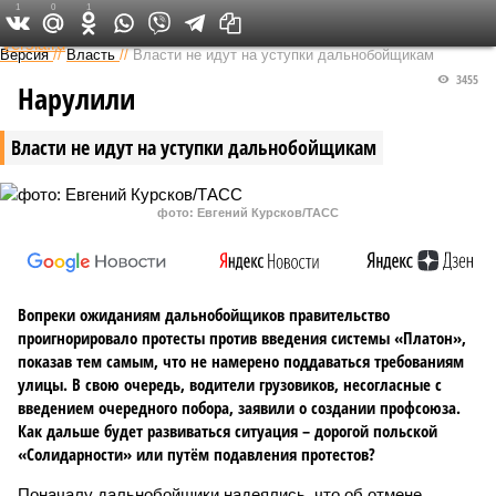
1
0
1
Федеральный выпуск
Версия
//
Власть
//
Власти не идут на уступки дальнобойщикам
3455
Нарулили
Власти не идут на уступки дальнобойщикам
фото: Евгений Курсков/ТАСС
Вопреки ожиданиям дальнобойщиков правительство
проигнорировало протесты против введения системы «Платон»,
показав тем самым, что не намерено поддаваться требованиям
улицы. В свою очередь, водители грузовиков, несогласные с
введением очередного побора, заявили о создании профсоюза.
Как дальше будет развиваться ситуация – дорогой польской
«Солидарности» или путём подавления протестов?
Поначалу дальнобойщики надеялись, что об отмене