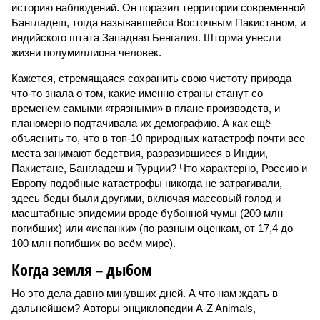
историю наблюдений. Он поразил территории современной
Бангладеш, тогда называвшейся Восточным Пакистаном, и
индийского штата Западная Бенгалия. Шторма унесли
жизни полумиллиона человек.
Кажется, стремящаяся сохранить свою чистоту природа
что-то знала о том, какие именно страны станут со
временем самыми «грязными» в плане производств, и
планомерно подтачивала их демографию. А как ещё
объяснить то, что в топ-10 природных катастроф почти все
места занимают бедствия, разразившиеся в Индии,
Пакистане, Бангладеш и Турции? Что характерно, Россию и
Европу подобные катастрофы никогда не затрагивали,
здесь беды были другими, включая массовый голод и
масштабные эпидемии вроде бубонной чумы (200 млн
погибших) или «испанки» (по разным оценкам, от 17,4 до
100 млн погибших во всём мире).
Когда земля – дыбом
Но это дела давно минувших дней. А что нам ждать в
дальнейшем? Авторы энциклопедии A-Z Animals,