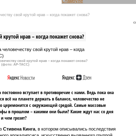
Владимир Путин
Европейские лидеры
 сегодня на заседании
рекомендовали президенту
еству свой крутой нрав – когда покажет снова?
лав государств – членов
Украины Владимиру Зеленскому
лав ряд важных
принять предложение президент
й по ключевым
России Владимира Путина о
 крутой нрав – когда покажет снова?
.
переговорах в Стамбуле,
которые предполагается
провести 15 мая.
овечеству свой крутой нрав – когда покажет снова?
(фото: АР-ТАСС)
 постоянно вступает в противоречие с нами. Ведь пока она
ся всё на планете держать в балансе, человечество не
о церемонится с окружающей средой. Самые массовые
офы в прошлом – какими они были? Какие ждут нас со дня
 и чем грозят?
аз
Стивена Кинга
, в котором описывались последствия
ного апокалипсиса, искусственно вызванного группой