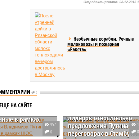
Отредактировано:
08.12.2015 
Необычные корабли. Речные
молоковозы и пожарная
«Ракета»
ОММЕНТАРИИ
0
ав Калинин
Зеленский прислушался 
ржал предложения
ЕЩЕ НА САЙТЕ
совету западных
ира Путина,
лидеров относительно
нные в рамках
предложения Путина о
957
0
переговорах в Стамбуле
й в Китай с рабочим