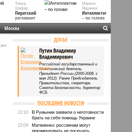
Тимур
Марина
Шафир
Ярдаева
Пиратский
Интеллектом
регламент
– по голове
Москва
ДОСЬЕ
2611
Путин Владимир
Владимирович
Российский государственный и
политический деятель.
Президент России (2000-2008, с
мая 2012). Ранее Председатель
Правительства, секретарь
Совета Безопасности, директор
ФСБ.
ПОСЛЕДНИЕ НОВОСТИ
22:10
В Румынии заявили о неготовности
брать на себя помощь Украине
22:09
Матвиенко: россиянам могут
рекомендовать не посещать