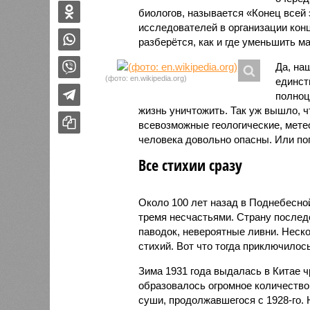
биологов, называется «Конец всей
исследователей в организации кон
разберётся, как и где уменьшить 
Да, на
(фото: en.wikipedia.org)
единст
полноц
жизнь уничтожить. Так уж вышло, 
всевозможные геологические, мете
человека довольно опасны. Или по
Все стихии сразу
Около 100 лет назад в Поднебесно
тремя несчастьями. Страну послед
паводок, невероятные ливни. Неск
стихий. Вот что тогда приключилось
Зима 1931 года выдалась в Китае 
образовалось огромное количество
суши, продолжавшегося с 1928-го. 