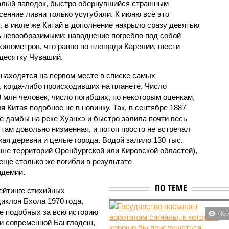
валый паводок, быстро обернувшийся страшным
енние ливни только усугубили. К июню всё это
, в июле же Китай в дополнение накрыло сразу девятью
 невообразимыми: наводнение погребло под собой
километров, что равно по площади Карелии, шести
десятку Чуваший.
 находятся на первом месте в списке самых
 когда-либо происходивших на планете. Число
3 млн человек, число погибших, по некоторым оценкам,
 Китая подобное не в новинку. Так, в сентябре 1887
е дамбы на реке Хуанхэ и быстро залила почти весь
 там довольно низменная, и потоп просто не встречал
жая деревни и целые города. Водой залило 130 тыс.
ьше территорий Оренбургской или Кировской областей),
 ещё столько же погибли в результате
ндемии.
ПО ТЕМЕ
ейтинге стихийных
иклон Бхола 1970 года,
 подобных за всю историю
482
и современной Бангладеш,