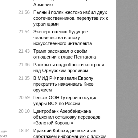
Армению
21:56
Пьяный поляк жестоко избил двух
соотечественников, перепутав их с
украинцами
21:54
Эксперт оценил будущее
человечества в эпоху
искусственного интеллекта
21:43
Трамп рассказал о своём
отношении к главе Пентагона
21:36
Раскрыты подробности контроля
над Ормузским проливом
21:35
В МИД РФ призвали Европу
прекратить накачивать Киев
оружием
20:59
Генсек ООН Гутерриш осудил
удары ВСУ по России
20:10
Центробанк Азербайджана
объяснил остановку переводов
«Золотой Короны»
18:34
Ираклий Кобахидзе посчитал
сии»
саботажем информацию о плохом
15:43