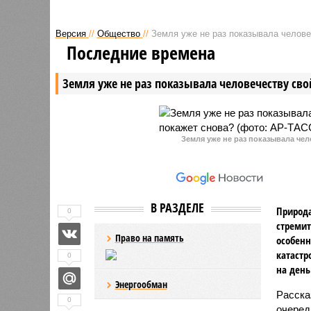
Трампа войти в создаваемый
визитом 
США Совет мира по Газе. Однако
выступил
Версия
//
Общество
//
Земля уже не раз показывала человеч
решение по данному вопросу
Совета г
Последние времена
Москвой пока не принято.
ШОС, сде
заявлени
Земля уже не раз показывала человечеству свой
вопросам
Земля уже не раз показывала чел
В РАЗДЕЛЕ
Природа
0
стремит
Право на память
особенн
катастр
0
на день
Энергообман
Расск
0
очеред