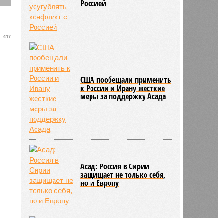
Россией
417
а
США пообещали применить
к России и Ирану жесткие
меры за поддержку Асада
Асад: Россия в Сирии
защищает не только себя,
но и Европу