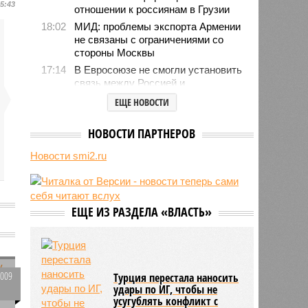
15:43
отношении к россиянам в Грузии
18:02
МИД: проблемы экспорта Армении
не связаны с ограничениями со
стороны Москвы
17:14
В Евросоюзе не смогли установить
связь между Россией и
миграционным кризисом в Сеуте
ЕЩЕ НОВОСТИ
16:01
Ямпольская объяснила причины
проблем с поступлением в
НОВОСТИ ПАРТНЕРОВ
ведущие вузы страны
Новости smi2.ru
15:23
Euractiv: закрытие границы с
Россией спровоцировало спад
экономики Финляндии
13:44
Минобрнауки осенью примет
ЕЩЕ ИЗ РАЗДЕЛА «ВЛАСТЬ»
решение о правилах приёма на
к
платные места в вузах
1009
Турция перестала наносить
удары по ИГ, чтобы не
0
усугублять конфликт с