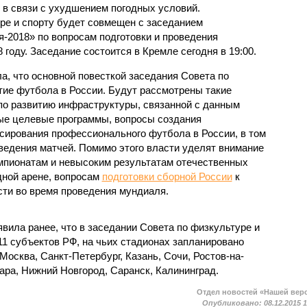
 в связи с ухудшением погодных условий.
ре и спорту будет совмещен с заседанием
я-2018» по вопросам подготовки и проведения
 году. Заседание состоится в Кремле сегодня в 19:00.
а, что основной повесткой заседания Совета по
тие футбола в России. Будут рассмотрены такие
по развитию инфраструктуры, связанной с данным
ые целевые программы, вопросы создания
ирования профессионального футбола в России, в том
ведения матчей. Помимо этого власти уделят внимание
мпионатам и невысоким результатам отечественных
ной арене, вопросам
подготовки сборной России
к
ти во время проведения мундиаля.
вила ранее, что в заседании Совета по физкультуре и
11 субъектов РФ, на чьих стадионах запланировано
Москва, Санкт-Петербург, Казань, Сочи, Ростов-на-
мара, Нижний Новгород, Саранск, Калининград.
Отдел новостей «Нашей вер
Опубликовано:
08.12.2015 