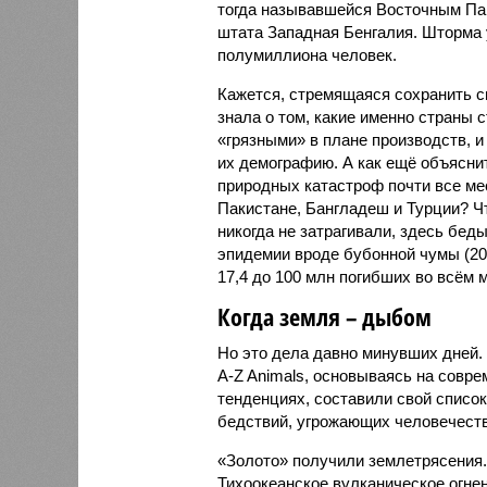
тогда называвшейся Восточным Пак
штата Западная Бенгалия. Шторма 
полумиллиона человек.
Кажется, стремящаяся сохранить с
знала о том, какие именно страны 
«грязными» в плане производств, 
их демографию. А как ещё объяснить
природных катастроф почти все ме
Пакистане, Бангладеш и Турции? Ч
никогда не затрагивали, здесь бе
эпидемии вроде бубонной чумы (200
17,4 до 100 млн погибших во всём м
Когда земля – дыбом
Но это дела давно минувших дней.
A-Z Animals, основываясь на совр
тенденциях, составили свой списо
бедствий, угрожающих человечеству
«Золото» получили землетрясения.
Тихоокеанское вулканическое огне