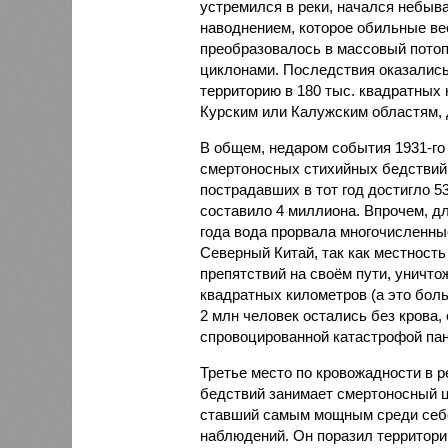
устремился в реки, начался небы
наводнением, которое обильные вес
преобразовалось в массовый потоп
циклонами. Последствия оказались
территорию в 180 тыс. квадратных 
Курским или Калужским областям, 
В общем, недаром события 1931-го
смертоносных стихийных бедствий,
пострадавших в тот год достигло 5
составило 4 миллиона. Впрочем, для
года вода прорвала многочисленны
Северный Китай, так как местность
препятствий на своём пути, уничто
квадратных километров (а это бол
2 млн человек остались без крова,
спровоцированной катастрофой па
Третье место по кровожадности в р
бедствий занимает смертоносный ц
ставший самым мощным среди себе
наблюдений. Он поразил территори