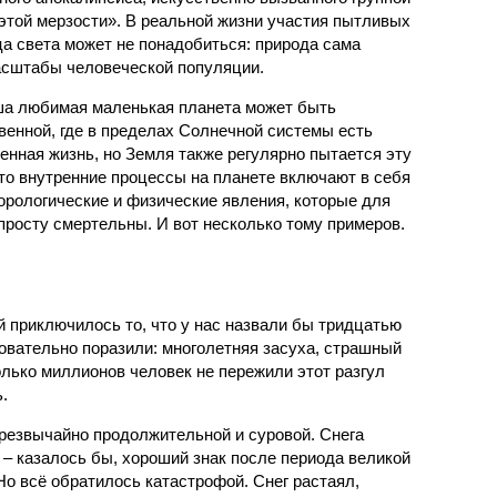
 этой мерзости». В реальной жизни участия пытливых
ца света может не понадобиться: природа сама
масштабы человеческой популяции.
ша любимая маленькая планета может быть
венной, где в пределах Солнечной системы есть
енная жизнь, но Земля также регулярно пытается эту
что внутренние процессы на планете включают в себя
орологические и физические явления, которые для
просту смертельны. И вот несколько тому примеров.
й приключилось то, что у нас назвали бы тридцатью
овательно поразили: многолетняя засуха, страшный
олько миллионов человек не пережили этот разгул
.
чрезвычайно продолжительной и суровой. Снега
 – казалось бы, хороший знак после периода великой
Но всё обратилось катастрофой. Снег растаял,