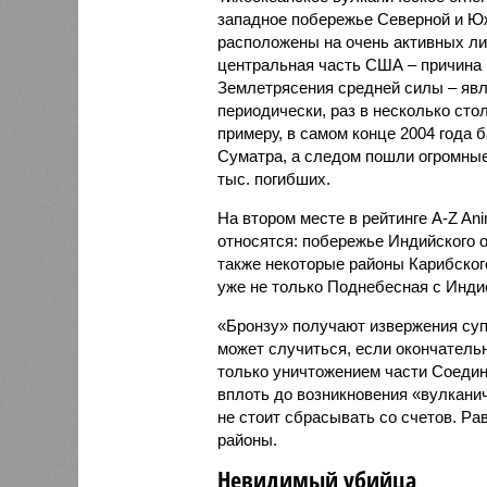
западное побережье Северной и Юж
расположены на очень активных ли
центральная часть США – причина
Землетрясения средней силы – явле
периодически, раз в несколько стол
примеру, в самом конце 2004 года 
Суматра, а следом пошли огромные
тыс. погибших.
На втором месте в рейтинге A-Z An
относятся: побережье Индийского о
также некоторые районы Карибского
уже не только Поднебесная с Индие
«Бронзу» получают извержения су
может случиться, если окончатель
только уничтожением части Соеди
вплоть до возникновения «вулканич
не стоит сбрасывать со счетов. Ра
районы.
Невидимый убийца