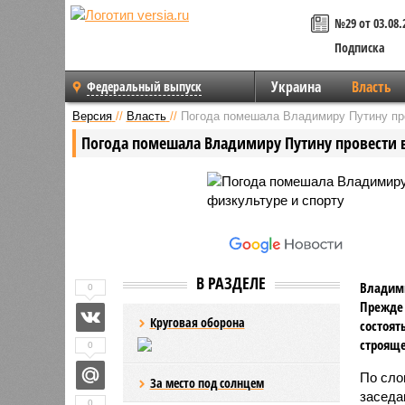
№29 от 03.08.
Подписка
Украина
Власть
Федеральный выпуск
Версия
//
Власть
//
Погода помешала Владимиру Путину про
Погода помешала Владимиру Путину провести в
В РАЗДЕЛЕ
Владими
0
Прежде 
Круговая оборона
состоят
строяще
0
По сло
За место под солнцем
заседа
0