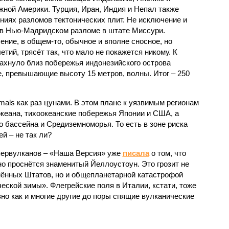
ной Америки. Турция, Иран, Индия и Непал также
ниях разломов тектонических плит. Не исключение и
 в Нью-Мадридском разломе в штате Миссури.
ние, в общем-то, обычное и вполне сносное, но
етий, трясёт так, что мало не покажется никому. К
бахнуло близ побережья индонезийского острова
, превышающие высоту 15 метров, волны. Итог – 250
imals как раз цунами. В этом плане к уязвимым регионам
кеана, тихо­океанские побережья Японии и США, а
 бассейна и Средиземноморья. То есть в зоне риска
й – не так ли?
первулканов – «Наша Версия» уже
писала
о том, что
но проснётся знаменитый Йеллоустоун. Это грозит не
нённых Штатов, но и общепланетарной катастрофой
еской зимы». Флегрейские поля в Италии, кстати, тоже
вно как и многие другие до поры спящие вулканические