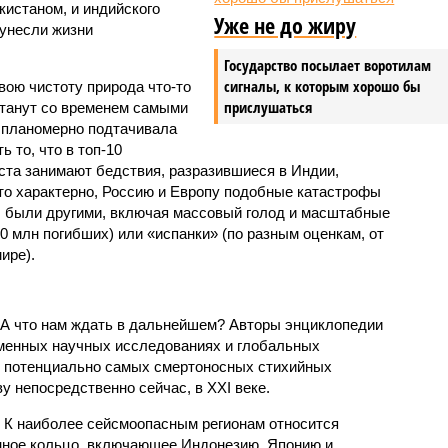
истаном, и индийского
Уже не до жиру
унесли жизни
Государство посылает воротилам
сигналы, к которым хорошо бы
вою чистоту природа что-то
прислушаться
станут со временем самыми
и планомерно подтачивала
 то, что в топ-10
ста занимают бедствия, разразившиеся в Индии,
то характерно, Россию и Европу подобные катастрофы
ды были другими, включая массовый голод и масштабные
 млн погибших) или «испанки» (по разным оценкам, от
ире).
 А что нам ждать в дальнейшем? Авторы энциклопедии
еменных научных исследованиях и глобальных
к потенциально самых смертоносных стихийных
 непосредственно сейчас, в XXI веке.
 К наиболее сейсмоопасным регионам относится
нное кольцо, включающее Индонезию, Японию и