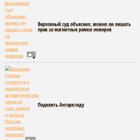
НОВОСТИ ПАРТНЕРОВ
Новости smi2.ru
ЕЩЕ ИЗ РАЗДЕЛА «ОБЩЕСТВО»
Эстония отгородится от России двухметровой
стеной
Суд постановил освободить Евгению
Васильеву