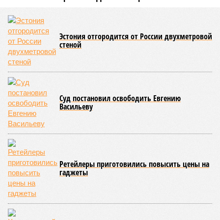
Пока в Ярославском районе СВАО дольщики «Сказочного леса»
уже получают ключи – в мае 2026 года были получены
заключение о соответствии проектной документации и
разрешение на ввод жилищного комплекса в эксплуатацию –
совсем недалеко, в паре станций метро южнее, на Люблинской
улице, картина, можно сказать, прямо противоположная.
Сюжет:
Недвижимость
ЖК «Светлый мир «Станция Л»: та же группа компаний-
банкрот Seven Suns Development, та же
анонсированная
схема достройки через Capital Group осенью 2024 года, но
за прошедшие два года результатов, по словам дольщиков,
практически не видно. По
информации
из профильных
порталов, первую очередь ЖК строители обещают сдать к
декабрю 2026 г., вторую – к марту 2028-го. Но никто при
этом из кураторов стройки не задается вопросом: как эти
сроки должны материализоваться? На строительной
площадке, по свидетельствам дольщиков, регулярно
бывающих у забора, какая-либо техника отсутствует. Ни
бетононасосов, ни работающих кранов, ни признаков
мобилизации подрядчиков. При том, что до «декабря 2026»