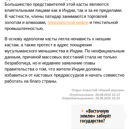
Большинство представителей этой касты являются
влиятельными лицами как в Индии, так и за ее пределами.
В частности, члены патидар занимаются торговлей
золотом и алмазами,
переработкой нефти
и текстильной
промышленностью.
В основу идеологии касты легла ненависть к низшим
кастам, а также протест в адрес поощрения
мусульманского меньшинства в Индии. По неофициальным
данным, причиной массовых восстаний стала не только
безработица, но и недавнее заявление главы
правительства о том, что жители Индии должны
избавиться от кастовых предрассудков и начать совместно
работать на благо страны.
Отдел новостей «Нашей версии»
Опубликовано:
26.08.2015 12:13
Отредактировано:
26.08.2015 12:13
«Восточную
землю» заберёт
государство?