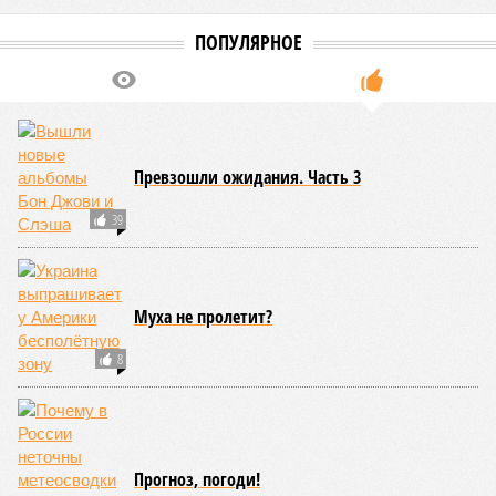
даты сдачи жилого комплекса (декабрь 2026 – март 2028),
если фаза активных строительных работ, если судить по
отсутствию техники на площадке, ещё не началась? При
этом на бумаге даты ввода ЖК в строй продолжают
фигурировать
в объявлениях о продаже квартир на
профильных порталах.
Для почти четырёх тысяч будущих собственников квартир
время давно измеряется не календарём, а очередными
переносами ожиданий. И пока на профильных порталах
продолжают указывать даты сдачи, главным индикатором
остается сама стройка. Если на ней по-прежнему не видно
признаков масштабных работ, то неизбежно возникает
вопрос: не превращаются ли сроки ввода в декларацию,
которая все больше расходится с реальным положением
дел? Именно на этот вопрос сегодня больше всего ждут
ответа дольщики ЖК «Станция Л».
Николай Ольхин
Опубликовано:
07.08.2026 11:09
Отредактировано:
07.08.2026 11:09