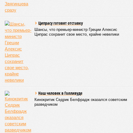
расстроенные дольщики.
Казалось бы, формально ответственность по
достраиванию объекта распределена. Seven Suns
Development – банкрот, часть его структур признана
несостоятельной ещё в 2024 году, бенефициар компании
находится под следствием по ст. 200.3 УК РФ. Достройку
проблемных объектов группы – «Станции Л», «Сказочного
леса» и «В стремлении к свету», согласно информации на
сайтах Capital Group, осенью 2024 г. взяла на себя. Два из
трёх объектов уже сданы или близки к сдаче. Третий –
«Станция Л», крупнейший по числу пострадавших
дольщиков (3908 квартир в пяти корпусах) – по факту
остаётся стройплощадкой без стройки. Возникает вопрос:
распространяется ли договорённость 2024 года на
«Станцию Л» в полном объёме или приоритет отдан
объектам мешей сложности и меньшего масштаба?
Источник: https://avaho.ru/novostroyka/moskva/uvao/lyublino/svetlyy-mir-
stantsiya-l/9303640/?ysclid=msemqdok6w326352116
Если да, то на каком основании декларируются конкретные