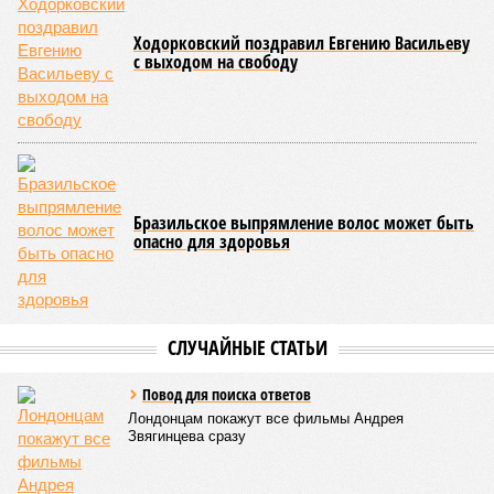
осталось менее полугода.
Если в «Сказочном лесу» техзаказчик публично
отчитывался о поэтапной готовности – 90%, затем 97%, с
конкретными инженерными работами (усиление
монолитных конструкций, устранение проектных ошибок) –
то по «Станции Л» подобной публичной отчётности
дольщики не видят. Ни Capital Group, ни кураторы
строительства не подтверждают ни соблюдения графика
строительства, ни объёма фактически выполненных работ.
Напрашивается закономерный вопрос: если
декларируемая «Capital Group модель (достраивать
проблемные объекты SSD») сработала на
Лосиноостровской, почему она не масштабируется на
Люблино? И означает ли отсутствие техники на площадке,
что в реальности подрядчик по «Станции Л» ещё даже не
определён?
Митинги
и палаточные лагеря у объекта в
2025–2026 годах, похоже, не изменили ситуацию.
«В
последние месяцы в личном общении нам перестали
называть даже ориентировочные сроки»
, – рассказывают