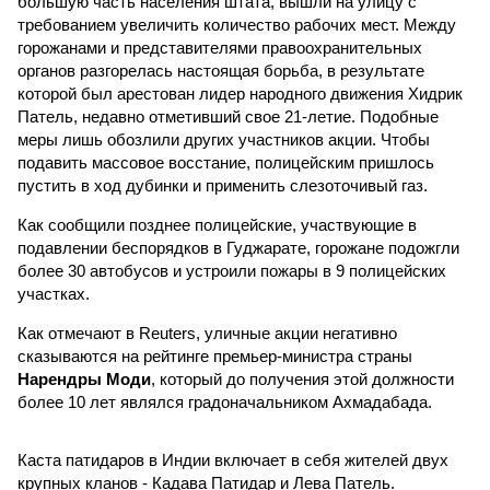
большую часть населения штата, вышли на улицу с
требованием увеличить количество рабочих мест. Между
горожанами и представителями правоохранительных
органов разгорелась настоящая борьба, в результате
которой был арестован лидер народного движения Хидрик
Патель, недавно отметивший свое 21-летие. Подобные
меры лишь обозлили других участников акции. Чтобы
подавить массовое восстание, полицейским пришлось
пустить в ход дубинки и применить слезоточивый газ.
Как сообщили позднее полицейские, участвующие в
подавлении беспорядков в Гуджарате, горожане подожгли
более 30 автобусов и устроили пожары в 9 полицейских
участках.
Как отмечают в Reuters, уличные акции негативно
сказываются на рейтинге премьер-министра страны
Нарендры Моди
, который до получения этой должности
более 10 лет являлся градоначальником Ахмадабада.
Каста патидаров в Индии включает в себя жителей двух
крупных кланов - Кадава Патидар и Лева Патель.