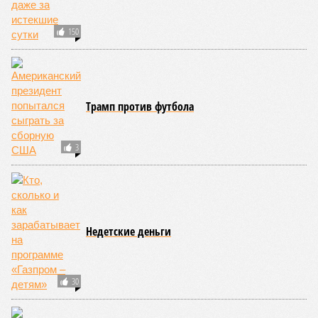
Украинскому
Попытки Запада
кандидату в
рассорить Москву и
конгресс США
Астану назвали
запретили
бесперспективными
приходить на пляж
после драки
КОММЕНТАРИИ
0
ПОСЛЕДНИЕ НОВОСТИ
10:08
Спецслужбы продолжают использовать номерные
радиостанции для передачи шифровок агентам
09:59
Детство без ИИ назвали привилегией элиты
09:50
В Германии пенсионной политикой недовольны 80%
граждан
09:48
Россия нарастит количество авиарейсов с КНР
09:47
Пентагон дал оборонщикам 21 день на план по
ускорению производства ракет
ЕЩЕ НОВОСТИ