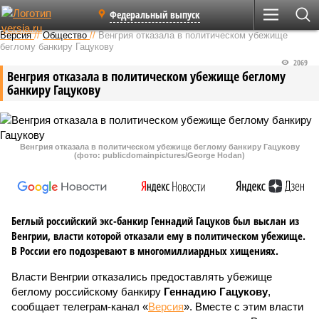
Федеральный выпуск
Версия
//
Общество
//
Венгрия отказала в политическом убежище
беглому банкиру Гацукову
2069
Венгрия отказала в политическом убежище беглому
банкиру Гацукову
Венгрия отказала в политическом убежище беглому банкиру Гацукову
(фото: publicdomainpictures/George Hodan)
Беглый российский экс-банкир Геннадий Гацуков был выслан из
Венгрии, власти которой отказали ему в политическом убежище.
В России его подозревают в многомиллиардных хищениях.
Власти Венгрии отказались предоставлять убежище
беглому российскому банкиру
Геннадию Гацукову
,
сообщает телеграм-канал «
Версия
». Вместе с этим власти