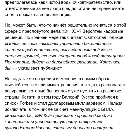
предполагалась как чистой воды очковтирательство, или
ответственные за неё люди предпочитали не ограничивать
себя в сроках на её реализацию.
Но, может быть, что-то начнёт решительно меняться в этой
сфере с пресловутого дела «ЭФКО»? Вероятны кадровые
решения. По крайней мере так считает Святослав Голиков.
«Половченя, как замглавы управления беспилотных
систем и робототехники, выглядит пока всё же не
столько крышей, сколько ситуативной козой отпущения.
Посмотрим, будет ли дальнейшее развитие. Хотелось
бы»
, – указывает публицист.
Но ведь также назрели и изменения в самом образе
мыслей тех, кто принимает решения, и тех, кто располагает
ресурсами, которые бы неплохо уже пустить на развитие
страны. Кстати, в этом году Валерий Кустов пробился в
список Forbes и стал долларовым миллиардером. Нельзя
исключать, в том числе за счёт манипуляций с БПЛА.
«Казалось бы, «ЭФКО» приносит хороший доход, но
капиталисты увидели новую нишу, открытую
руководством России, готовым деньгами поощрять