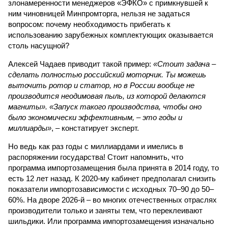
злонамеренности менеджеров «ЭФКО» с примкнувшей к
ним чиновницей Минпромторга, нельзя не задаться
вопросом: почему необходимость прибегать к
использованию зарубежных комплектующих оказывается
столь насущной?
Алексей Чадаев приводит такой пример:
«Стоит задача –
сделать полностью российский моторчик. Ты можешь
выточить ротор и статор, но в России вообще не
производится неодимовая пыль, из которой делаются
магниты». «Запуск такого производства, чтобы оно
было экономически эффективным, – это годы и
миллиарды»
, – констатирует эксперт.
Но ведь как раз годы с миллиардами и имелись в
распоряжении государства! Стоит напомнить, что
программа импортозамещения была принята в 2014 году, то
есть 12 лет назад. К 2020-му кабинет предполагал снизить
показатели импортозависимости с исходных 70–90 до 50–
60%. На дворе 2026-й – во многих отечественных отраслях
производители только и заняты тем, что переклеивают
шильдики. Или программа импортозамещения изначально