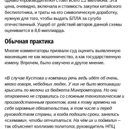
однако «производителю» стоил всего 1,2 миллиона. Эта
цена, очевидно, включала и стоимость закупки китайского
беспилотника, и траты на его символическую доработку,
нужную для того, чтобы выдать БПЛА за сугубо
отечественный. Ущерб от действий авторов данной схемы
оценивается в 8,6 миллиарда.
Обычная практика
Многие комментаторы призвали суд оценить выявленную
махинацию не как мошенничество, а как государственную
измену. Впрочем, было озвучено и другое мнение.
«В случае Кустова и компании речь ведь идёт об очень,
мягко говоря, небедных людях. У них не было мотивации
крысить по мелочи из бюджета Минпромторга. Но они
откровенно не справились со сложным технологическим и
производственным проектом, взяв к тому времени на
себя огромные обязательства, в том числе и перед
руководством страны, а когда подошли сроки, занялись
«схемами», чтобы отчитаться. На чём их и поймали»
–
так объясняет коллизию политолог, руководитель НПЦ