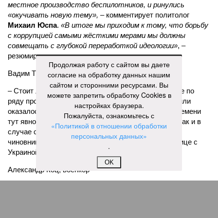
местное производство беспилотников, и ринулись
«окучивать новую тему»,
– комментирует политолог
Михаил Юспа
.
«В итоге мы приходим к тому, что борьбу
с коррупцией самыми жёсткими мерами мы должны
совмещать с глубокой переработкой идеологии»
, –
резюмирует эксперт.
Продолжая работу с сайтом вы даете
Вадим Трухачёв, политолог
согласие на обработку данных нашим
сайтом и сторонними ресурсами. Вы
– Стоит ли удивляться тому, что импортозамещение по
можете запретить обработку Cookies в
ряду промышленной продукции или провалилось, или
настройках браузера.
оказалось недостаточным. В условиях военного времени
Пожалуйста, ознакомьтесь с
тут явно речь должна идти не просто о хищениях. Как и в
«Политикой в отношении обработки
случае с белгородскими, курскими и брянскими
персональных данных»
чиновниками, «распилившими» укрепления по границе с
.
Украиной.
OK
Александр Коц, военкор
– Ущерб, который их деятельность нанесла воюющей
армии, измерить невозможно. В войсках больше дембеля
ждут массовых поставок простых и надёжных
отечественных БПЛА. Дроны – альфа и омега современной