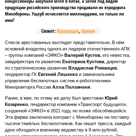
концессионеры закупали БПЛА в Китае, а затем под видом
продукции российского производства продавали их втридорога
Минобороны. Ущерб исчисляется миллиардами, но только ли
ими?
Сюжет:
Коррупция
,
Армия
Список арестованных выглядит представительно. В нём
основной владелец одного из лидеров отечественного АПК
– группы компаний «ЭФКО»
Валерий Кустов,
его невестка,
замдиректора по развитию
Екатерина Кустова
, директор
по стратегическому развитию
Владислав Романцев
,
гендиректор ГК
Евгений Ляшенко
и замначальника
управления беспилотных систем и робототехники
Минпромторга России
Алла Половченя
.
Ранее, в мае, по этому же делу был арестован
Юрий
Козаренко
, гендиректор компании «Транспорт будущего»,
созданной «ЭФКО» в 2021 году, но позже обособившейся.
Эта фирма заключила контракт с Минобороны на поставку
тысячи тяжёлых беспилотников. Как пишет пресса, каждый
дрон обходился военному ведомству в 8 млн рублей,