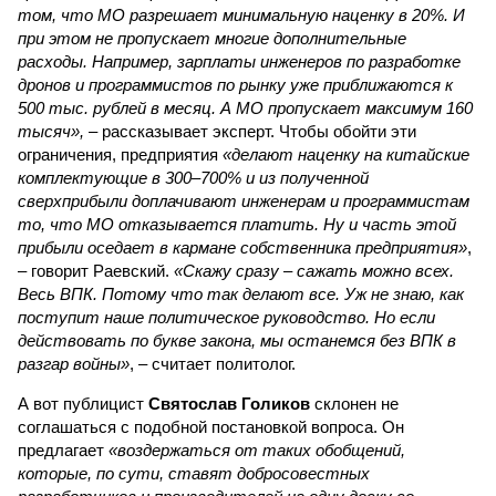
том, что МО разрешает минимальную наценку в 20%. И
при этом не пропускает многие дополнительные
расходы. Например, зарплаты инженеров по разработке
дронов и программистов по рынку уже приближаются к
500 тыс. рублей в месяц. А МО пропускает максимум 160
тысяч»,
– рассказывает эксперт. Чтобы обойти эти
ограничения, предприятия
«делают наценку на китайские
комплектующие в 300–700% и из полученной
сверхприбыли доплачивают инженерам и программистам
то, что МО отказывается платить. Ну и часть этой
прибыли оседает в кармане собственника предприятия»
,
– говорит Раевский.
«Скажу сразу – сажать можно всех.
Весь ВПК. Потому что так делают все. Уж не знаю, как
поступит наше политическое руководство. Но если
действовать по букве закона, мы останемся без ВПК в
разгар войны»
, – считает политолог.
А вот публицист
Святослав Голиков
склонен не
соглашаться с подобной постановкой вопроса. Он
предлагает
«воздержаться от таких обобщений,
которые, по сути, ставят добросовестных