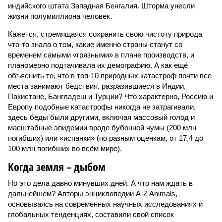
индийского штата Западная Бенгалия. Шторма унесли
жизни полумиллиона человек.
Кажется, стремящаяся сохранить свою чистоту природа
что-то знала о том, какие именно страны станут со
временем самыми «грязными» в плане производств, и
планомерно подтачивала их демографию. А как ещё
объяснить то, что в топ-10 природных катастроф почти все
места занимают бедствия, разразившиеся в Индии,
Пакистане, Бангладеш и Турции? Что характерно, Россию и
Европу подобные катастрофы никогда не затрагивали,
здесь беды были другими, включая массовый голод и
масштабные эпидемии вроде бубонной чумы (200 млн
погибших) или «испанки» (по разным оценкам, от 17,4 до
100 млн погибших во всём мире).
Когда земля – дыбом
Но это дела давно минувших дней. А что нам ждать в
дальнейшем? Авторы энциклопедии A-Z Animals,
основываясь на современных научных исследованиях и
глобальных тенденциях, составили свой список