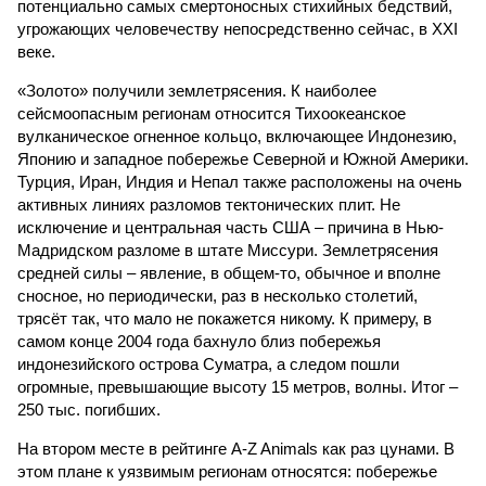
потенциально самых смертоносных стихийных бедствий,
угрожающих человечеству непосредственно сейчас, в XXI
веке.
«Золото» получили землетрясения. К наиболее
сейсмоопасным регионам относится Тихоокеанское
вулканическое огненное кольцо, включающее Индонезию,
Японию и западное побережье Северной и Южной Америки.
Турция, Иран, Индия и Непал также расположены на очень
активных линиях разломов тектонических плит. Не
исключение и центральная часть США – причина в Нью-
Мадридском разломе в штате Миссури. Землетрясения
средней силы – явление, в общем-то, обычное и вполне
сносное, но периодически, раз в несколько столетий,
трясёт так, что мало не покажется никому. К примеру, в
самом конце 2004 года бахнуло близ побережья
индонезийского острова Суматра, а следом пошли
огромные, превышающие высоту 15 метров, волны. Итог –
250 тыс. погибших.
На втором месте в рейтинге A-Z Animals как раз цунами. В
этом плане к уязвимым регионам относятся: побережье