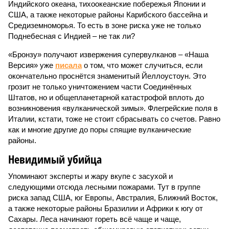
Индийского океана, тихо­океанские побережья Японии и
США, а также некоторые районы Карибского бассейна и
Средиземноморья. То есть в зоне риска уже не только
Поднебесная с Индией – не так ли?
«Бронзу» получают извержения супервулканов – «Наша
Версия» уже
писала
о том, что может случиться, если
окончательно проснётся знаменитый Йеллоустоун. Это
грозит не только уничтожением части Соединённых
Штатов, но и общепланетарной катастрофой вплоть до
возникновения «вулканической зимы». Флегрейские поля в
Италии, кстати, тоже не стоит сбрасывать со счетов. Равно
как и многие другие до поры спящие вулканические
районы.
Невидимый убийца
Упоминают эксперты и жару вкупе с засухой и
следующими отсюда лесными пожарами. Тут в группе
риска запад США, юг Европы, Австралия, Ближний Восток,
а также некоторые районы Бразилии и Африки к югу от
Сахары. Леса начинают гореть всё чаще и чаще,