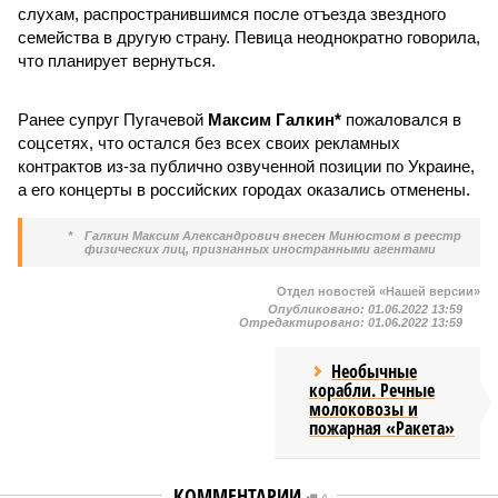
слухам, распространившимся после отъезда звездного
семейства в другую страну. Певица неоднократно говорила,
что планирует вернуться.
Ранее супруг Пугачевой
Максим Галкин*
пожаловался в
соцсетях, что остался без всех своих рекламных
контрактов из-за публично озвученной позиции по Украине,
а его концерты в российских городах оказались отменены.
*
Галкин Максим Александрович внесен Минюстом в реестр
физических лиц, признанных иностранными агентами
Отдел новостей «Нашей версии»
Опубликовано:
01.06.2022 13:59
Отредактировано:
01.06.2022 13:59
Необычные
корабли. Речные
молоковозы и
пожарная «Ракета»
КОММЕНТАРИИ