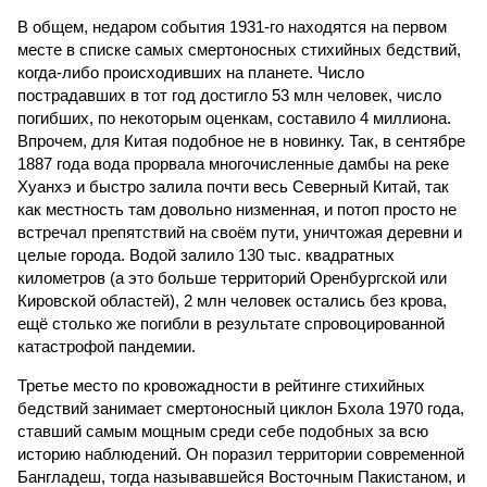
В общем, недаром события 1931-го находятся на первом
месте в списке самых смертоносных стихийных бедствий,
когда-либо происходивших на планете. Число
пострадавших в тот год достигло 53 млн человек, число
погибших, по некоторым оценкам, составило 4 миллиона.
Впрочем, для Китая подобное не в новинку. Так, в сентябре
1887 года вода прорвала многочисленные дамбы на реке
Хуанхэ и быстро залила почти весь Северный Китай, так
как местность там довольно низменная, и потоп просто не
встречал препятствий на своём пути, уничтожая деревни и
целые города. Водой залило 130 тыс. квадратных
километров (а это больше территорий Оренбургской или
Кировской областей), 2 млн человек остались без крова,
ещё столько же погибли в результате спровоцированной
катастрофой пандемии.
Третье место по кровожадности в рейтинге стихийных
бедствий занимает смертоносный циклон Бхола 1970 года,
ставший самым мощным среди себе подобных за всю
историю наблюдений. Он поразил территории современной
Бангладеш, тогда называвшейся Восточным Пакистаном, и