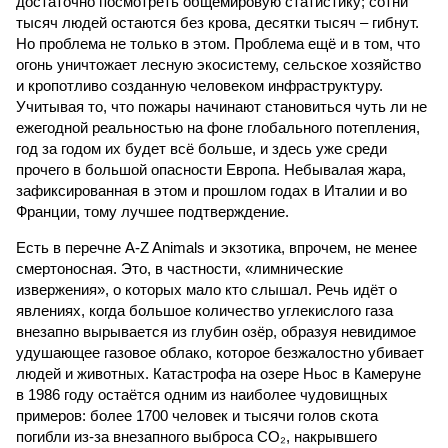
достаточно посмотреть общемировую статистику; сотни
тысяч людей остаются без крова, десятки тысяч – гибнут.
Но проблема не только в этом. Проблема ещё и в том, что
огонь уничтожает лесную экосистему, сельское хозяйство
и кропотливо созданную человеком инфраструктуру.
Учитывая то, что пожары начинают становиться чуть ли не
ежегодной реальностью на фоне глобального потепления,
год за годом их будет всё больше, и здесь уже среди
прочего в большой опасности Европа. Небывалая жара,
зафиксированная в этом и прошлом годах в Италии и во
Франции, тому лучшее подтверждение.
Есть в перечне A-Z Animals и экзотика, впрочем, не менее
смертоносная. Это, в частности, «лимнические
извержения», о которых мало кто слышал. Речь идёт о
явлениях, когда большое количество углекислого газа
внезапно вырывается из глубин озёр, образуя невидимое
удушающее газовое облако, которое безжалостно убивает
людей и животных. Катастрофа на озере Ньос в Камеруне
в 1986 году остаётся одним из наиболее чудовищных
примеров: более 1700 человек и тысячи голов скота
погибли из-за внезапного выброса CO₂, накрывшего