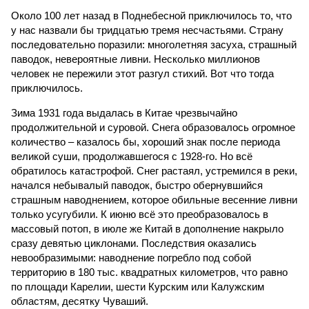
Около 100 лет назад в Поднебесной приключилось то, что
у нас назвали бы тридцатью тремя несчастьями. Страну
последовательно поразили: многолетняя засуха, страшный
паводок, невероятные ливни. Несколько миллионов
человек не пережили этот разгул стихий. Вот что тогда
приключилось.
Зима 1931 года выдалась в Китае чрезвычайно
продолжительной и суровой. Снега образовалось огромное
количество – казалось бы, хороший знак после периода
великой суши, продолжавшегося с 1928-го. Но всё
обратилось катастрофой. Снег растаял, устремился в реки,
начался небывалый паводок, быстро обернувшийся
страшным наводнением, которое обильные весенние ливни
только усугубили. К июню всё это преобразовалось в
массовый потоп, в июле же Китай в дополнение накрыло
сразу девятью циклонами. Последствия оказались
невообразимыми: наводнение погребло под собой
территорию в 180 тыс. квадратных километров, что равно
по площади Карелии, шести Курским или Калужским
областям, десятку Чуваший.