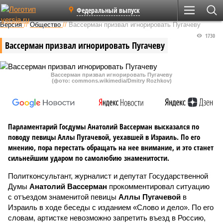
Федеральный выпуск
Версия
//
Общество
//
Вассерман призвал игнорировать Пугачеву
1730
Вассерман призвал игнорировать Пугачеву
Вассерман призвал игнорировать Пугачеву
(фото: commons.wikimedia/Dmitry Rozhkov)
Парламентарий Госдумы Анатолий Вассерман высказался по
поводу певицы Аллы Пугачевой, уехавшей в Израиль. По его
мнению, пора перестать обращать на нее внимание, и это станет
сильнейшим ударом по самолюбию знаменитости.
Политконсультант, журналист и депутат Государственной
Думы
Анатолий Вассерман
прокомментировал ситуацию
с отъездом знаменитой певицы
Аллы Пугачевой
в
Израиль в ходе беседы с изданием «Слово и дело». По его
словам, артистке невозможно запретить въезд в Россию,