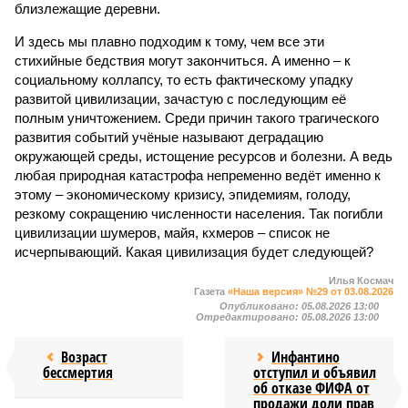
близлежащие деревни.
И здесь мы плавно подходим к тому, чем все эти
стихийные бедствия могут закончиться. А именно – к
социальному коллапсу, то есть фактическому упадку
развитой цивилизации, зачастую с последующим её
полным уничтожением. Среди причин такого трагического
развития событий учёные называют деградацию
окружающей среды, истощение ресурсов и болезни. А ведь
любая природная катастрофа непременно ведёт именно к
этому – экономическому кризису, эпидемиям, голоду,
резкому сокращению численности населения. Так погибли
цивилизации шумеров, майя, кхмеров – список не
исчерпывающий. Какая цивилизация будет следующей?
Илья Космач
Газета
«Наша версия» №29 от 03.08.2026
Опубликовано:
05.08.2026 13:00
Отредактировано:
05.08.2026 13:00
Возраст
Инфантино
бессмертия
отступил и объявил
об отказе ФИФА от
продажи доли прав