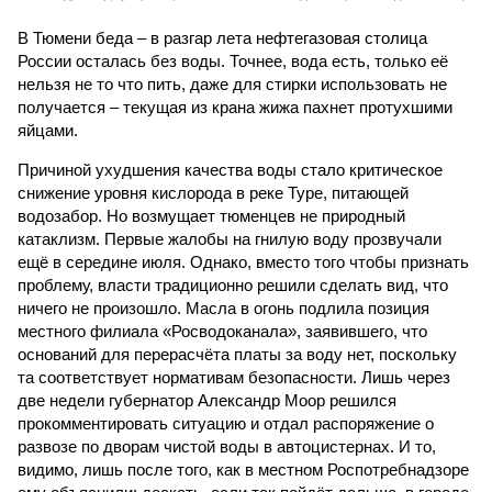
В Тюмени беда – в разгар лета нефтегазовая столица
России осталась без воды. Точнее, вода есть, только её
нельзя не то что пить, даже для стирки использовать не
получается – текущая из крана жижа пахнет протухшими
яйцами.
Причиной ухудшения качества воды стало критическое
снижение уровня кислорода в реке Туре, питающей
водозабор. Но возмущает тюменцев не природный
катаклизм. Первые жалобы на гнилую воду прозвучали
ещё в середине июля. Однако, вместо того чтобы признать
проблему, власти традиционно решили сделать вид, что
ничего не произошло. Масла в огонь подлила позиция
местного филиала «Росводоканала», заявившего, что
оснований для перерасчёта платы за воду нет, поскольку
та соответствует нормативам безопасности. Лишь через
две недели губернатор Александр Моор решился
прокомментировать ситуацию и отдал распоряжение о
развозе по дворам чистой воды в автоцистернах. И то,
видимо, лишь после того, как в местном Роспотребнадзоре