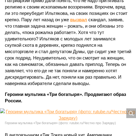
Патриархии прямо дали понять, что не надо притягивать
религию к своим ископаемым воззрениям. Впрочем, вряд
ли это переубедит Ильтякова, на своих позициях он стоит
крепко. Пару лет назад он уже
вызвал
скандал, заявив,
что главная задача женщин – рожать, и они обязаны это
делать, «пока рожалка работает». Хотя что тут
удивительного? Ильтяков с молодых лет занимался
скупкой скота в деревнях, крепко поднялся на
мясоторговле и стал депутатом Думы, где сидит уже третий
срок подряд. Неудивительно, что он смотрит на женщин,
как на свиноматок, обязанных давать приплод. Теперь он
заявляет, что его-де не так поняли и намеренно хотят
дискредитировать. Да нет, поняли как раз правильно. И
наверняка избиратели сделали выводы.
Героини мультика «Три богатыря». Продвигают образ
России.
Героини мультика «Три богатыря» (фото: rutube.ru/Честно про Зарядку)
В англоязычном «Тик Токе» новый хит. Американки