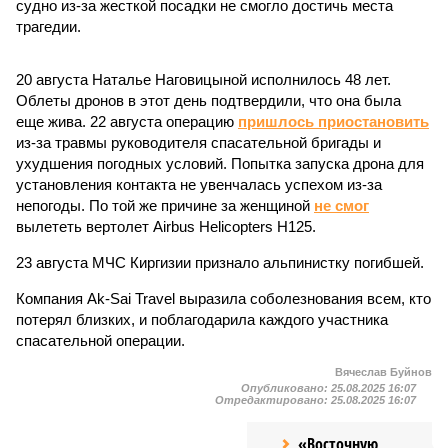
судно из-за жесткой посадки не смогло достичь места
трагедии.
20 августа Наталье Наговицыной исполнилось 48 лет.
Облеты дронов в этот день подтвердили, что она была
еще жива. 22 августа операцию
пришлось приостановить
из-за травмы руководителя спасательной бригады и
ухудшения погодных условий. Попытка запуска дрона для
установления контакта не увенчалась успехом из-за
непогоды. По той же причине за женщиной
не смог
вылететь вертолет Airbus Helicopters H125.
23 августа МЧС Киргизии признало альпинистку погибшей.
Компания Ak-Sai Travel выразила соболезнования всем, кто
потерял близких, и поблагодарила каждого участника
спасательной операции.
Вячеслав Буйнов
Опубликовано:
25.08.2025 16:07
Отредактировано:
25.08.2025 16:07
«Восточную