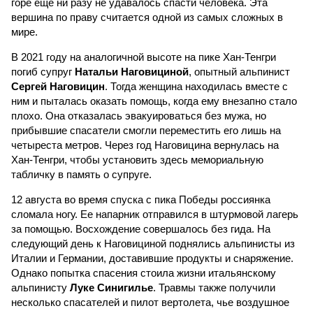
горе еще ни разу не удавалось спасти человека. Эта
вершина по праву считается одной из самых сложных в
мире.
В 2021 году на аналогичной высоте на пике Хан-Тенгри
погиб супруг
Натальи Наговициной
, опытный альпинист
Сергей Наговицин
. Тогда женщина находилась вместе с
ним и пыталась оказать помощь, когда ему внезапно стало
плохо. Она отказалась эвакуироваться без мужа, но
прибывшие спасатели смогли переместить его лишь на
четыреста метров. Через год Наговицина вернулась на
Хан-Тенгри, чтобы установить здесь мемориальную
табличку в память о супруге.
12 августа во время спуска с пика Победы россиянка
сломала ногу. Ее напарник отправился в штурмовой лагерь
за помощью. Восхождение совершалось без гида. На
следующий день к Наговициной поднялись альпинисты из
Италии и Германии, доставившие продукты и снаряжение.
Однако попытка спасения стоила жизни итальянскому
альпинисту
Луке Синигилье
. Травмы также получили
несколько спасателей и пилот вертолета, чье воздушное