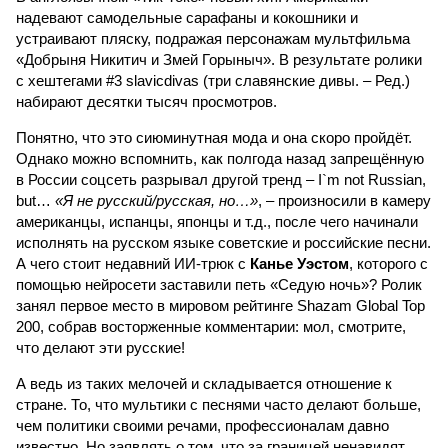
надевают самодельные сарафаны и кокошники и
устраивают пляску, подражая персонажам мультфильма
«Добрыня Никитич и Змей Горыныч». В результате ролики
с хештегами #3 slavicdivas (три славянские дивы. – Ред.)
набирают десятки тысяч просмотров.
Понятно, что это сиюминутная мода и она скоро пройдёт.
Однако можно вспомнить, как полгода назад запрещённую
в России соцсеть разрывал другой тренд – I`m not Russian,
but…
«Я не русский/русская, но…»
, – произносили в камеру
американцы, испанцы, японцы и т.д., после чего начинали
исполнять на русском языке советские и российские песни.
А чего стоит недавний ИИ-трюк с
Канье Уэстом
, которого с
помощью нейросети заставили петь «Седую ночь»? Ролик
занял первое место в мировом рейтинге Shazam Global Top
200, собрав восторженные комментарии: мол, смотрите,
что делают эти русские!
А ведь из таких мелочей и складывается отношение к
стране. То, что мультики с песнями часто делают больше,
чем политики своими речами, профессионалам давно
известно. Но заявлять о том, что за границей ненавидят