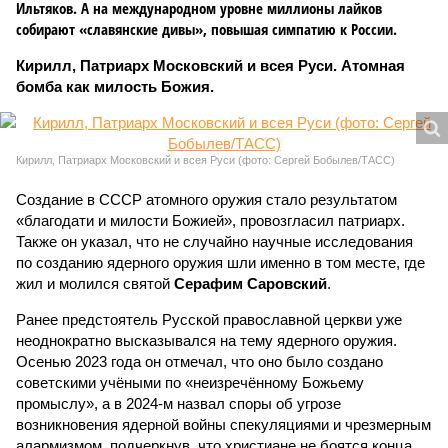
Ильтяков. А на международном уровне миллионы лайков
собирают «славянские дивы», повышая симпатию к России.
Кирилл, Патриарх Московский и всея Руси. Атомная
бомба как милость Божия.
Кирилл, Патриарх Московский и всея Руси (фото: Сергей Бобылев/ТАСС)
Создание в СССР атомного оружия стало результатом
«благодати и милости Божией», провозгласил патриарх.
Также он указал, что не случайно научные исследования
по созданию ядерного оружия шли именно в том месте, где
жил и молился святой
Серафим Саровский
.
Ранее предстоятель Русской православной церкви уже
неоднократно высказывался на тему ядерного оружия.
Осенью 2023 года он отмечал, что оно было создано
советскими учёными по «неизречённому Божьему
промыслу», а в 2024-м назвал споры об угрозе
возникновения ядерной войны спекуляциями и чрезмерным
алармизмом, подчеркнув, что христиане не боятся конца