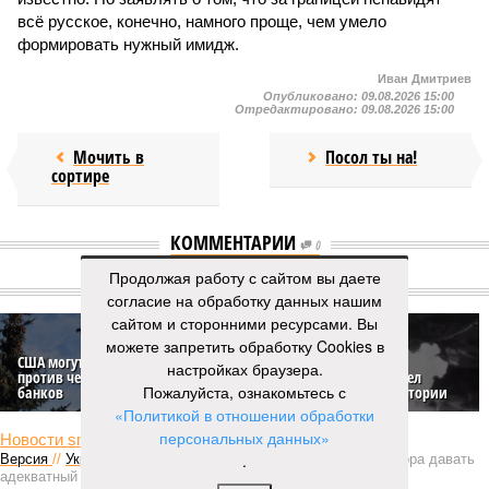
всё русское, конечно, намного проще, чем умело
формировать нужный имидж.
Иван Дмитриев
Опубликовано:
09.08.2026 15:00
Отредактировано:
09.08.2026 15:00
Мочить в
Посол ты на!
сортире
КОММЕНТАРИИ
0
Продолжая работу с сайтом вы даете
НОВОСТИ ПАРТНЕРОВ
согласие на обработку данных нашим
сайтом и сторонними ресурсами. Вы
можете запретить обработку Cookies в
США могут ввести санкции
настройках браузера.
против четырёх российских
Украина в огне: горы тел
Пожалуйста, ознакомьтесь с
банков
свозят в тайные крематории
«Политикой в отношении обработки
персональных данных»
Новости smi2.ru
.
Версия
//
Украина
//
Киев перешёл к террору гражданских, пора давать
адекватный ответ