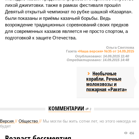
лихой джигитовки. также в рамках фестиваля прошёл
Девятый открытый чемпионат по рубке шашкой «Казарла».
были показаны и приёмы казачьей борьбы. Ведь
возрождение традиционных соревнований своих предков
для современных казаков является не просто спортом, а
подготовкой к защите Отечества.
Ольга Светлова
Газета
«Наша версия» №35 от 14.09.2015
Опубликовано:
14.09.2015 11:40
Отредактировано:
14.09.2015 14:48
Необычные
корабли. Речные
молоковозы и
пожарная «Ракета»
КОММЕНТАРИИ
0
Версия
//
Общество
//
Мы могли бы жить сотни лет, но этого никогда не
будет
456
Возраст бессмертия