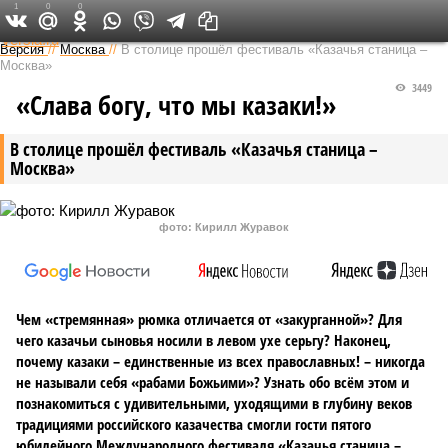
1
0
0
Федеральный выпуск
Версия
//
Москва
//
В столице прошёл фестиваль «Казачья станица –
Москва»
3449
«Слава богу, что мы казаки!»
В столице прошёл фестиваль «Казачья станица –
Москва»
фото: Кирилл Журавок
Чем «стремянная» рюмка отличается от «закурганной»? Для
чего казачьи сыновья носили в левом ухе серьгу? Наконец,
почему казаки – единственные из всех православных! – никогда
не называли себя «рабами Божьими»? Узнать обо всём этом и
познакомиться с удивительными, уходящими в глубину веков
традициями российского казачества смогли гости пятого
юбилейного Международного фестиваля «Казачья станица –