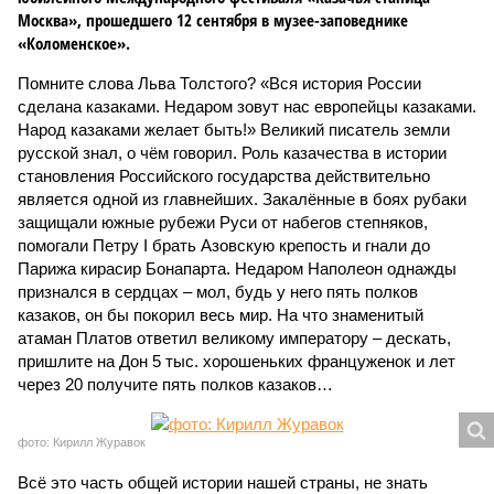
Москва», прошедшего 12 сентября в музее-заповеднике
«Коломенское».
Помните слова Льва Толстого? «Вся история России
сделана казаками. Недаром зовут нас европейцы казаками.
Народ казаками желает быть!» Великий писатель земли
русской знал, о чём говорил. Роль казачества в истории
становления Российского государства действительно
является одной из главнейших. Закалённые в боях рубаки
защищали южные рубежи Руси от набегов степняков,
помогали Петру I брать Азовскую крепость и гнали до
Парижа кирасир Бонапарта. Недаром Наполеон однажды
признался в сердцах – мол, будь у него пять полков
казаков, он бы покорил весь мир. На что знаменитый
атаман Платов ответил великому императору – дескать,
пришлите на Дон 5 тыс. хорошеньких француженок и лет
через 20 получите пять полков казаков…
фото: Кирилл Журавок
Всё это часть общей истории нашей страны, не знать