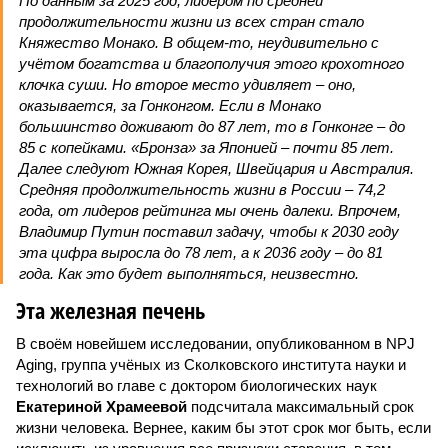
По данным за 2025 год, лидером по средней
продолжительности жизни из всех стран стало
Княжество Монако. В общем-то, неудивительно с
учётом богатства и благополучия этого крохотного
клочка суши. Но второе место удивляет – оно,
оказывается, за Гонконгом. Если в Монако
большинство доживают до 87 лет, то в Гонконге – до
85 с копейками. «Бронза» за Японией – почти 85 лет.
Далее следуют Южная Корея, Швейцария и Австралия.
Средняя продолжительность жизни в России – 74,2
года, от лидеров рейтинга мы очень далеки. Впрочем,
Владимир Путин поставил задачу, чтобы к 2030 году
эта цифра выросла до 78 лет, а к 2036 году – до 81
года. Как это будет выполняться, неизвестно.
Эта железная печень
В своём новейшем исследовании, опубликованном в NPJ
Aging, группа учёных из Сколковского института науки и
технологий во главе с доктором биологических наук
Екатериной Храмеевой
подсчитала максимальный срок
жизни человека. Вернее, каким бы этот срок мог быть, если