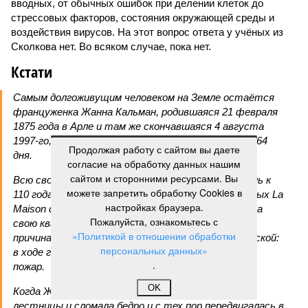
вводных, от обычных ошибок при делении клеток до
стрессовых факторов, состояния окружающей среды и
воздействия вирусов. На этот вопрос ответа у учёных из
Сколкова нет. Во всяком случае, пока нет.
Кстати
Самым долгоживущим человеком на Земле остаётся
француженка Жанна Кальман, родившаяся 21 февраля
1875 года в Арле и там же скончавшаяся 4 августа
1997-го, – на момент смерти ей было 122 года и 164
Продолжая работу с сайтом вы даете
дня.
согласие на обработку данных нашим
сайтом и сторонними ресурсами. Вы
Всю свою жизнь она прожила в родном городе, лишь к
можете запретить обработку Cookies в
110 годам решившись на переезд в дом престарелых La
настройках браузера.
Maison du Lac, где через 12 лет и умерла. Покидала
Пожалуйста, ознакомьтесь с
свою квартиру она без особого удовольствия, но
«Политикой в отношении обработки
причина расставания с родной обителью была веской:
персональных данных»
в ходе готовки женщина случайно устроила дома
.
пожар.
OK
Когда Жанне Кальман было 115 лет, она упала с
лестницы и сломала бедро и с тех пор передвигалась в