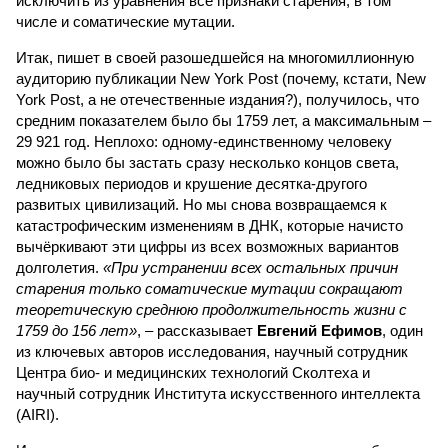
исключить из уравнения все признаки старения, в том
числе и соматические мутации.
Итак, пишет в своей разошедшейся на многомиллионную
аудиторию публикации New York Post (почему, кстати, New
York Post, а не отечественные издания?), получилось, что
средним показателем было бы 1759 лет, а максимальным –
29 921 год. Неплохо: одному-единственному человеку
можно было бы застать сразу несколько концов света,
ледниковых периодов и крушение десятка-другого
развитых цивилизаций. Но мы снова возвращаемся к
катастрофическим изменениям в ДНК, которые начисто
вычёркивают эти цифры из всех возможных вариантов
долголетия.
«При устранении всех остальных причин
старения только соматические мутации сокращают
теоретическую среднюю продолжительность жизни с
1759 до 156 лет»
, – рассказывает
Евгений Ефимов
, один
из ключевых авторов исследования, научный сотрудник
Центра био- и медицинских технологий Сколтеха и
научный сотрудник Института искусственного интеллекта
(AIRI).