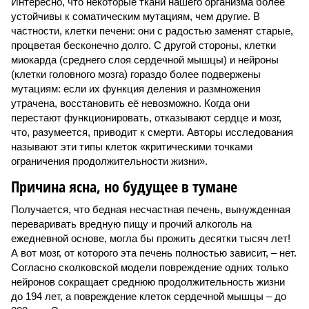
Интересно, что некоторые ткани нашего организма более
устойчивы к соматическим мутациям, чем другие. В
частности, клетки печени: они с радостью заменят старые,
процветая бесконечно долго. С другой стороны, клетки
миокарда (среднего слоя сердечной мышцы) и нейроны
(клетки головного мозга) гораздо более подвержены
мутациям: если их функция деления и размножения
утрачена, восстановить её невозможно. Когда они
перестают функционировать, отказывают сердце и мозг,
что, разумеется, приводит к смерти. Авторы исследования
называют эти типы клеток «критическими точками
ограничения продолжительности жизни».
Причина ясна, но будущее в тумане
Получается, что бедная несчастная печень, вынужденная
переваривать вредную пищу и прочий алкоголь на
ежедневной основе, могла бы прожить десятки тысяч лет!
А вот мозг, от которого эта печень полностью зависит, – нет.
Согласно сколковской модели повреждение одних только
нейронов сокращает среднюю продолжительность жизни
до 194 лет, а повреждение клеток сердечной мышцы – до