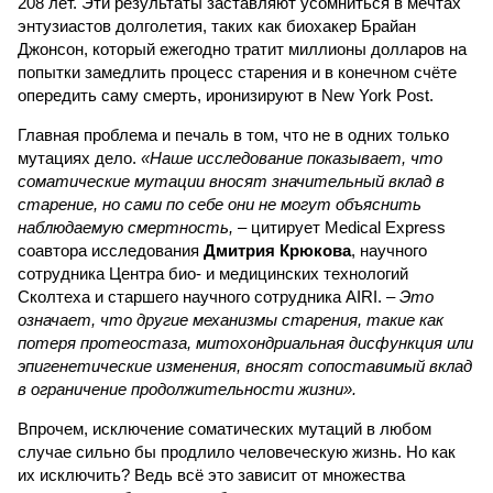
208 лет. Эти результаты заставляют усомниться в мечтах
энтузиастов долголетия, таких как биохакер Брайан
Джонсон, который ежегодно тратит миллионы долларов на
попытки замедлить процесс старения и в конечном счёте
опередить саму смерть, иронизируют в New York Post.
Главная проблема и печаль в том, что не в одних только
мутациях дело.
«Наше исследование показывает, что
соматические мутации вносят значительный вклад в
старение, но сами по себе они не могут объяснить
наблюдаемую смертность, –
цитирует Medical Express
соавтора исследования
Дмитрия Крюкова
, научного
сотрудника Центра био- и медицинских технологий
Сколтеха и старшего научного сотрудника AIRI. –
Это
означает, что другие механизмы старения, такие как
потеря протеостаза, митохондриальная дисфункция или
эпигенетические изменения, вносят сопоставимый вклад
в ограничение продолжительности жизни».
Впрочем, исключение соматических мутаций в любом
случае сильно бы продлило человеческую жизнь. Но как
их исключить? Ведь всё это зависит от множества