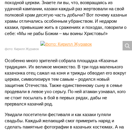
походной церкви. Знаете ли вы, что, возвращаясь из
удачной кампании, казаки каждый раз жертвовали на свой
полковой храм десятую часть добычи? Вот почему казачьи
храмы отличались особенным убранством. И недаром
казаки, привыкшие жить в сражениях и походах, говорили о
себе: «Мы не рабы Божии – мы воины Христовы!»
фото: Кирилл Журавок
Особенно много зрителей собрала площадка «Казачьи
традиции». Их великое множество. В три года маленького
казачонка отец сажал на коня и трижды обводил его вокруг
церкви, символизируя тем самым – родился новый
защитник Оте­чества. Также единственному сыну в семье
продевали в левое ухо серьгу. По ней атаман узнавал, кого
не стоит посылать в бой в первых рядах, дабы не
прервался казачий род.
Увидали посетители фестиваля и как казаки гуляли
свадьбы. Каждый желающий смог примерить наряд и
сделать памятные фотографии в казачьих костюмах. А на