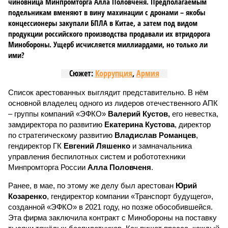
чиновница Минпромторга Алла Половченя. Предполагаемым
подельникам вменяют в вину махинации с дронами – якобы
концессионеры закупали БПЛА в Китае, а затем под видом
продукции российского производства продавали их втридорога
Минобороны. Ущерб исчисляется миллиардами, но только ли
ими?
Сюжет:
Коррупция
,
Армия
Список арестованных выглядит представительно. В нём
основной владелец одного из лидеров отечественного АПК
– группы компаний «ЭФКО»
Валерий Кустов,
его невестка,
замдиректора по развитию
Екатерина Кустова
, директор
по стратегическому развитию
Владислав Романцев
,
гендиректор ГК
Евгений Ляшенко
и замначальника
управления беспилотных систем и робототехники
Минпромторга России
Алла Половченя
.
Ранее, в мае, по этому же делу был арестован
Юрий
Козаренко
, гендиректор компании «Транспорт будущего»,
созданной «ЭФКО» в 2021 году, но позже обособившейся.
Эта фирма заключила контракт с Минобороны на поставку