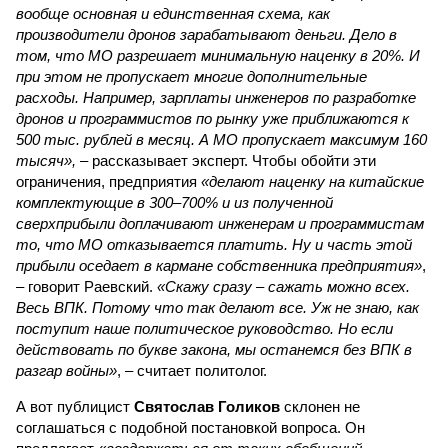
вообще основная и единственная схема, как
производители дронов зарабатывают деньги. Дело в
том, что МО разрешает минимальную наценку в 20%. И
при этом не пропускает многие дополнительные
расходы. Например, зарплаты инженеров по разработке
дронов и программистов по рынку уже приближаются к
500 тыс. рублей в месяц. А МО пропускает максимум 160
тысяч»,
– рассказывает эксперт. Чтобы обойти эти
ограничения, предприятия
«делают наценку на китайские
комплектующие в 300–700% и из полученной
сверхприбыли доплачивают инженерам и программистам
то, что МО отказывается платить. Ну и часть этой
прибыли оседает в кармане собственника предприятия»
,
– говорит Раевский.
«Скажу сразу – сажать можно всех.
Весь ВПК. Потому что так делают все. Уж не знаю, как
поступит наше политическое руководство. Но если
действовать по букве закона, мы останемся без ВПК в
разгар войны»
, – считает политолог.
А вот публицист
Святослав Голиков
склонен не
соглашаться с подобной постановкой вопроса. Он