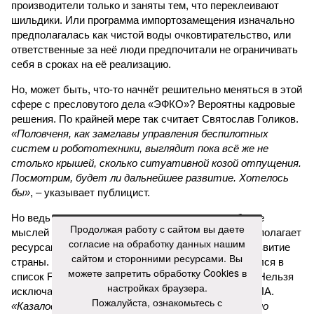
производители только и заняты тем, что переклеивают
шильдики. Или программа импортозамещения изначально
предполагалась как чистой воды очковтирательство, или
ответственные за неё люди предпочитали не ограничивать
себя в сроках на её реализацию.
Но, может быть, что-то начнёт решительно меняться в этой
сфере с пресловутого дела «ЭФКО»? Вероятны кадровые
решения. По крайней мере так считает Святослав Голиков.
«Половченя, как замглавы управления беспилотных
систем и робототехники, выглядит пока всё же не
столько крышей, сколько ситуативной козой отпущения.
Посмотрим, будет ли дальнейшее развитие. Хотелось
бы»
, – указывает публицист.
Но ведь также назрели и изменения в самом образе
Продолжая работу с сайтом вы даете
мыслей тех, кто принимает решения, и тех, кто располагает
согласие на обработку данных нашим
ресурсами, которые бы неплохо уже пустить на развитие
сайтом и сторонними ресурсами. Вы
страны. Кстати, в этом году Валерий Кустов пробился в
можете запретить обработку Cookies в
список Forbes и стал долларовым миллиардером. Нельзя
настройках браузера.
исключать, в том числе за счёт манипуляций с БПЛА.
Пожалуйста, ознакомьтесь с
«Казалось бы, «ЭФКО» приносит хороший доход, но