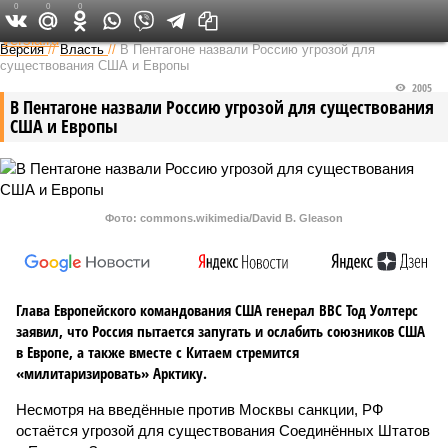
0
0
0
Федеральный выпуск
Версия
//
Власть
//
В Пентагоне назвали Россию угрозой для
существования США и Европы
2005
В Пентагоне назвали Россию угрозой для существования
США и Европы
Фото: commons.wikimedia/David B. Gleason
Глава Европейского командования США генерал ВВС Тод Уолтерс
заявил, что Россия пытается запугать и ослабить союзников США
в Европе, а также вместе с Китаем стремится
«милитаризировать» Арктику.
Несмотря на введённые против Москвы санкции, РФ
остаётся угрозой для существования Соединённых Штатов