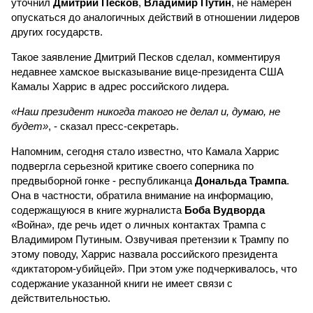
уточнил
Дмитрий Песков
,
Владимир Путин
, не намерен
опускаться до аналогичных действий в отношении лидеров
других государств.
Такое заявление Дмитрий Песков сделал, комментируя
недавнее хамское высказывание вице-президента США
Камалы Харрис в адрес российского лидера.
«Наш президент никогда такого не делал и, думаю, не
будет»
, - сказал пресс-секретарь.
Напомним, сегодня стало известно, что Камала Харрис
подвергла серьезной критике своего соперника по
предвыборной гонке - республиканца
Дональда Трампа
.
Она в частности, обратила внимание на информацию,
содержащуюся в книге журналиста
Боба Вудворда
«Война», где речь идет о личных контактах Трампа с
Владимиром Путиным. Озвучивая претензии к Трампу по
этому поводу, Харрис назвала российского президента
«диктатором-убийцей». При этом уже подчеркивалось, что
содержание указанной книги не имеет связи с
действительностью.