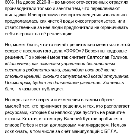
60%. На дворе 2026-й – во многих отечественных отраслях
производители только и заняты тем, что переклеивают
шильдики. Или программа импортозамещения изначально
предполагалась как чистой воды очковтирательство, или
ответственные за неё люди предпочитали не ограничивать
себя в сроках на её реализацию.
Но, может быть, что-то начнёт решительно меняться в этой
сфере с пресловутого дела «ЭФКО»? Вероятны кадровые
решения. По крайней мере так считает Святослав Голиков.
«Половченя, как замглавы управления беспилотных
систем и робототехники, выглядит пока всё же не
столько крышей, сколько ситуативной козой отпущения.
Посмотрим, будет ли дальнейшее развитие. Хотелось
бы»
, – указывает публицист.
Но ведь также назрели и изменения в самом образе
мыслей тех, кто принимает решения, и тех, кто располагает
ресурсами, которые бы неплохо уже пустить на развитие
страны. Кстати, в этом году Валерий Кустов пробился в
список Forbes и стал долларовым миллиардером. Нельзя
исключать, в том числе за счёт манипуляций с БПЛА.