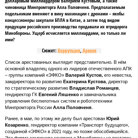
долларовым миллиардером Валерием Кустовым, а также
чиновница Минпромторга Алла Половченя. Предполагаемым
подельникам вменяют в вину махинации с дронами – якобы
концессионеры закупали БПЛА в Китае, а затем под видом
продукции российского производства продавали их втридорога
Минобороны. Ущерб исчисляется миллиардами, но только ли
ими?
Сюжет:
Коррупция
,
Армия
Список арестованных выглядит представительно. В нём
основной владелец одного из лидеров отечественного АПК
– группы компаний «ЭФКО»
Валерий Кустов,
его невестка,
замдиректора по развитию
Екатерина Кустова
, директор
по стратегическому развитию
Владислав Романцев
,
гендиректор ГК
Евгений Ляшенко
и замначальника
управления беспилотных систем и робототехники
Минпромторга России
Алла Половченя
.
Ранее, в мае, по этому же делу был арестован
Юрий
Козаренко
, гендиректор компании «Транспорт будущего»,
созданной «ЭФКО» в 2021 году, но позже обособившейся.
Эта фирма заключила контракт с Минобороны на поставку