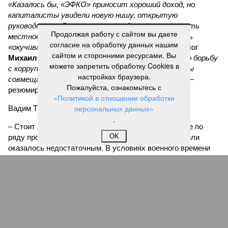
«Казалось бы, «ЭФКО» приносит хороший доход, но
капиталисты увидели новую нишу, открытую
руководством России, готовым деньгами поощрять
Продолжая работу с сайтом вы даете
местное производство беспилотников, и ринулись
согласие на обработку данных нашим
«окучивать новую тему»,
– комментирует политолог
сайтом и сторонними ресурсами. Вы
Михаил Юспа
.
«В итоге мы приходим к тому, что борьбу
можете запретить обработку Cookies в
с коррупцией самыми жёсткими мерами мы должны
настройках браузера.
совмещать с глубокой переработкой идеологии»
, –
Пожалуйста, ознакомьтесь с
резюмирует эксперт.
«Политикой в отношении обработки
персональных данных»
Вадим Трухачёв, политолог
.
– Стоит ли удивляться тому, что импортозамещение по
OK
ряду промышленной продукции или провалилось, или
оказалось недостаточным. В условиях военного времени
тут явно речь должна идти не просто о хищениях. Как и в
случае с белгородскими, курскими и брянскими
чиновниками, «распилившими» укрепления по границе с
Украиной.
Александр Коц, военкор
– Ущерб, который их деятельность нанесла воюющей