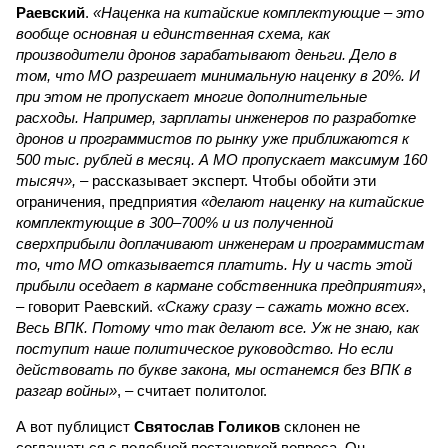
Раевский
.
«Наценка на китайские комплектующие – это
вообще основная и единственная схема, как
производители дронов зарабатывают деньги. Дело в
том, что МО разрешает минимальную наценку в 20%. И
при этом не пропускает многие дополнительные
расходы. Например, зарплаты инженеров по разработке
дронов и программистов по рынку уже приближаются к
500 тыс. рублей в месяц. А МО пропускает максимум 160
тысяч»,
– рассказывает эксперт. Чтобы обойти эти
ограничения, предприятия
«делают наценку на китайские
комплектующие в 300–700% и из полученной
сверхприбыли доплачивают инженерам и программистам
то, что МО отказывается платить. Ну и часть этой
прибыли оседает в кармане собственника предприятия»
,
– говорит Раевский.
«Скажу сразу – сажать можно всех.
Весь ВПК. Потому что так делают все. Уж не знаю, как
поступит наше политическое руководство. Но если
действовать по букве закона, мы останемся без ВПК в
разгар войны»
, – считает политолог.
А вот публицист
Святослав Голиков
склонен не
соглашаться с подобной постановкой вопроса. Он