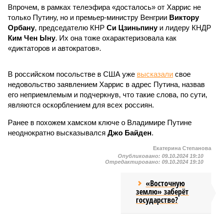
Впрочем, в рамках телеэфира «досталось» от Харрис не
только Путину, но и премьер-министру Венгрии
Виктору
Орбану
, председателю КНР
Си Цзиньпину
и лидеру КНДР
Ким Чен Ыну
. Их она тоже охарактеризовала как
«диктаторов и автократов».
В российском посольстве в США уже
высказали
свое
недовольство заявлением Харрис в адрес Путина, назвав
его неприемлемым и подчеркнув, что такие слова, по сути,
являются оскорблением для всех россиян.
Ранее в похожем хамском ключе о Владимире Путине
неоднократно высказывался
Джо Байден
.
Екатерина Степанова
Опубликовано:
09.10.2024 19:10
Отредактировано:
09.10.2024 19:10
«Восточную
землю» заберёт
государство?