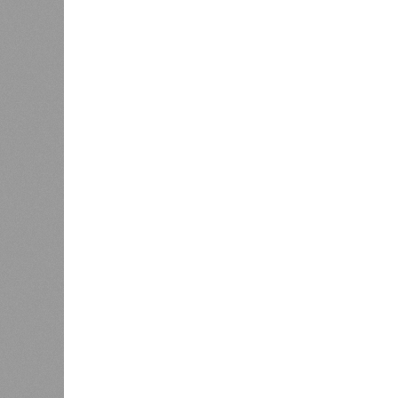
Эта железная печень
В своём новейшем исследовании, о
Сколковского института науки и те
Екатериной Храмеевой
подсчитала
бы этот срок мог быть, если исключ
соматические мутации.
Итак, пишет в своей разошедшейс
аудиторию публикации New York Pos
York Post, а не отечественные изда
средним показателем было бы 1759
921 год. Неплохо: одному-единств
было бы застать сразу несколько 
периодов и крушение десятка-друг
Но мы снова возвращаемся к ката
ДНК, которые начисто вычёркивают
возможных вариантов долголетия.
остальных причин старения толь
сокращают теоретическую сред
жизни с 1759 до 156 лет»
, – расск
один из ключевых авторов исследо