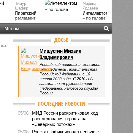
Тимур
Марина
Шафир
Ярдаева
Пиратский
Интеллектом
регламент
– по голове
Москва
ДОСЬЕ
1666
Мишустин Михаил
Владимирович
Российский политик и экономист.
Председатель Правительства
Российской Федерации с 16
января 2020 года. С 2010 года
занимал пост руководителя
Федеральной налоговой службы
России.
ПОСЛЕДНИЕ НОВОСТИ
05/08
МИД России раскритиковал ход
расследования теракта на
«Северных потоках»
05/08
Росстат зафиксировал первую с