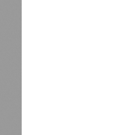
соматических мутаций. У организ
вернуться и исправить повреждени
Клерк
, доцент медицинской школы
протяжении десятилетий накопи
работы клетки, а в некоторых сл
есть получается, что, какие бы ан
пытались замедлить старение, устр
мутации возьмут своё.
Цифры
По данным за 2025 год, лидером п
стало Княжество Монако. В обще
благополучия этого крохотного к
оказывается, за Гонконгом. Если
Гонконге – до 85 с копейками. «Бр
Южная Корея, Швейцария и Австр
74,2 года, от лидеров рейтинга м
задачу, чтобы к 2030 году эта цифр
это будет выполняться, неизвес