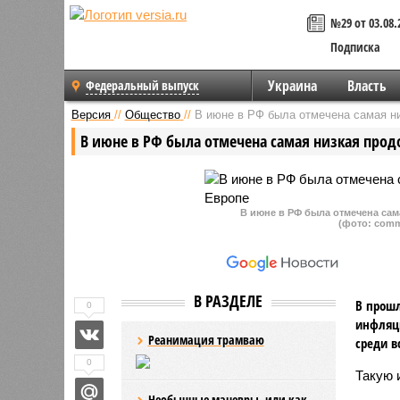
№29 от 03.08.
Подписка
Украина
Власть
Федеральный выпуск
Версия
//
Общество
//
В июне в РФ была отмечена самая н
В июне в РФ была отмечена самая низкая прод
В июне в РФ была отмечена са
(фото: comm
В РАЗДЕЛЕ
В прошл
0
инфляци
Реанимация трамваю
среди в
0
Такую
Необычные маневры, или как