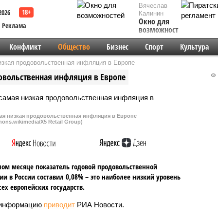
Вячеслав
2026
Калинин
Окно для
Реклама
возможностей
Конфликт
Общество
Бизнес
Спорт
Культура
изкая продовольственная инфляция в Европе
овольственная инфляция в Европе
мая низкая продовольственная инфляция в Европе
ons.wikimedia/X5 Retail Group)
ом месяце показатель годовой продовольственной
и в России составил 0,08% – это наиболее низкий уровень
сех европейских государств.
 информацию
приводит
РИА Новости.