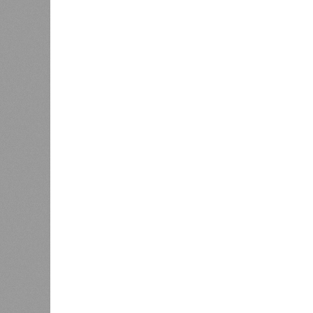
1
В 2023 году в статье, опубликован
признаков старения. К ним относят
вероятность генетических мутаций 
выработку и поддержание белков, 
признаков обратимы. Во всяком сл
Например, одним из признаков био
теломер (защитных «колпачков» на 
увеличить продолжительность жизн
Но первая и главная проблема, пиш
мутациях. Это изменения в генетич
сперматозоидов и яйцеклеток), ко
клеток и происходят на протяжении
воздействием внешних факторов, ус
случается. Просто «потому что». И
Некоторые мутации не слишком раз
изменённом виде. Другие же привод
погибает.
«У 80-летнего человека