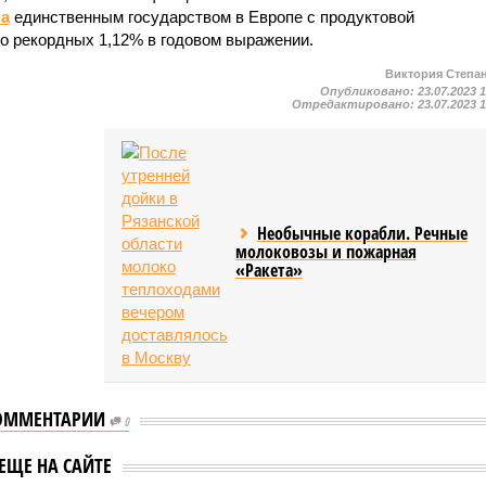
а
единственным государством в Европе с продуктовой
о рекордных 1,12% в годовом выражении.
Виктория Степа
Опубликовано:
23.07.2023 
Отредактировано:
23.07.2023 
Необычные корабли. Речные
молоковозы и пожарная
«Ракета»
ОММЕНТАРИИ
0
ты перечислили
В Швейцарии заявили,
ЕЩЕ НА САЙТЕ
популярные
что страна была