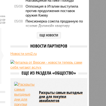
Наговициной на пике Победы
05/08
Оппозиция в Италии выступила
против продолжения поставок
оружия Киеву
нова
12:59
05/08
Пенсионерка сожгла проданную по
12:59
«схеме Долиной» квартиру
05/08
Microsoft обвинила российских
ЕЩЕ НОВОСТИ
хакеров в глобальной охоте за
данными туристов через Wi-Fi в
отелях
НОВОСТИ ПАРТНЕРОВ
05/08
Baza: в водопроводной воде в
Новости smi2.ru
Тюмени обнаружено превышение
ряда вредных веществ
05/08
ТЦК заработали 3 миллиарда
долларов на «мёртвых душах»
ЕЩЕ ИЗ РАЗДЕЛА «ОБЩЕСТВО»
05/08
В Испании потребовали исключить
Марокко из числа организаторов
чемпионата мира 2030 года из-за
миграционного кризиса
Раскрыты самые выгодные
05/08
Сотрудница полиции помогла
дни для покупки
авиабилетов
сыну обстрелять конкурирующую
банду