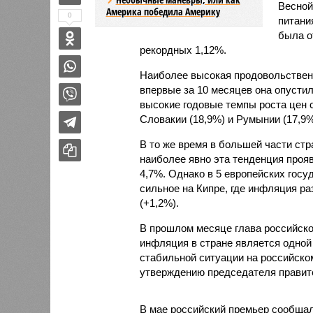
Весной
Америка победила Америку
0
питани
была о
рекордных 1,12%.
Наиболее высокая продовольственн
впервые за 10 месяцев она опустил
высокие годовые темпы роста цен с
Словакии (18,9%) и Румынии (17,9%
В то же время в большей части ст
наиболее явно эта тенденция прояв
4,7%. Однако в 5 европейских гос
сильное на Кипре, где инфляция ра
(+1,2%).
В прошлом месяце глава российск
инфляция в стране является одной 
стабильной ситуации на российском
утверждению председателя правител
В мае российский премьер сообщал