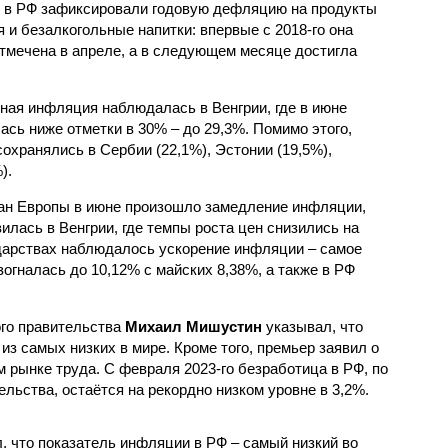
 в РФ зафиксировали годовую дефляцию на продукты
я и безалкогольные напитки: впервые с 2018-го она
тмечена в апреле, а в следующем месяце достигла
ая инфляция наблюдалась в Венгрии, где в июне
ась ниже отметки в 30% – до 29,3%. Помимо этого,
охранялись в Сербии (22,1%), Эстонии (19,5%),
).
ран Европы в июне произошло замедление инфляции,
илась в Венгрии, где темпы роста цен снизились на
ударствах наблюдалось ускорение инфляции – самое
зогналась до 10,12% с майских 8,38%, а также в РФ
ого правительства
Михаил Мишустин
указывал, что
из самых низких в мире. Кроме того, премьер заявил о
 рынке труда. С февраля 2023-го безработица в РФ, по
ьства, остаётся на рекордно низком уровне в 3,2%.
, что показатель инфляции в РФ – самый низкий во