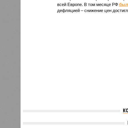
всей Европе. В том месяце РФ
был
дефляцией – снижение цен достигл
К
Экспер
Запас газа в Европе
самые 