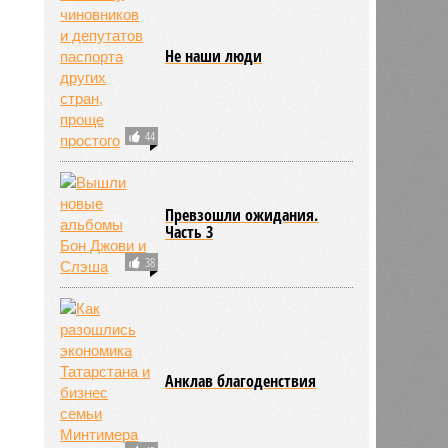
Не наши люди
44
Превзошли ожидания.
Часть 3
38
Анклав благоденствия