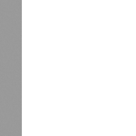
Центра био- и медицинских технол
сотрудник Института искусственног
Интересно, что некоторые ткани на
устойчивы к соматическим мутациям
клетки печени: они с радостью зам
бесконечно долго. С другой сторон
(среднего слоя сердечной мышцы) и
подвержены мутациям: если их фун
её невозможно. Когда они перестаю
разумеется, приводит к смерти. А
«критическими точками ограничени
Причина ясна, но будущее 
Получается, что бедная несчастна
прочий алкоголь на ежедневной осно
от которого эта печень полностью з
повреждение одних только нейрон
лет, а повреждение клеток сердечн
усомниться в мечтах энтузиастов д
который ежегодно тратит миллионы
конечном счёте опередить саму сме