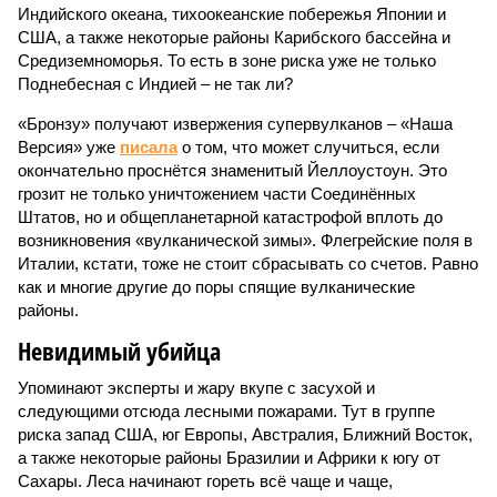
Индийского океана, тихо­океанские побережья Японии и
США, а также некоторые районы Карибского бассейна и
Средиземноморья. То есть в зоне риска уже не только
Поднебесная с Индией – не так ли?
«Бронзу» получают извержения супервулканов – «Наша
Версия» уже
писала
о том, что может случиться, если
окончательно проснётся знаменитый Йеллоустоун. Это
грозит не только уничтожением части Соединённых
Штатов, но и общепланетарной катастрофой вплоть до
возникновения «вулканической зимы». Флегрейские поля в
Италии, кстати, тоже не стоит сбрасывать со счетов. Равно
как и многие другие до поры спящие вулканические
районы.
Невидимый убийца
Упоминают эксперты и жару вкупе с засухой и
следующими отсюда лесными пожарами. Тут в группе
риска запад США, юг Европы, Австралия, Ближний Восток,
а также некоторые районы Бразилии и Африки к югу от
Сахары. Леса начинают гореть всё чаще и чаще,