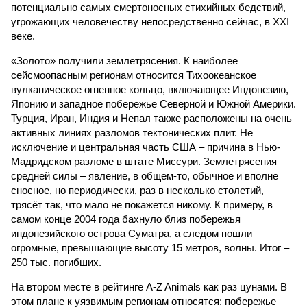
потенциально самых смертоносных стихийных бедствий,
угрожающих человечеству непосредственно сейчас, в XXI
веке.
«Золото» получили землетрясения. К наиболее
сейсмоопасным регионам относится Тихоокеанское
вулканическое огненное кольцо, включающее Индонезию,
Японию и западное побережье Северной и Южной Америки.
Турция, Иран, Индия и Непал также расположены на очень
активных линиях разломов тектонических плит. Не
исключение и центральная часть США – причина в Нью-
Мадридском разломе в штате Миссури. Землетрясения
средней силы – явление, в общем-то, обычное и вполне
сносное, но периодически, раз в несколько столетий,
трясёт так, что мало не покажется никому. К примеру, в
самом конце 2004 года бахнуло близ побережья
индонезийского острова Суматра, а следом пошли
огромные, превышающие высоту 15 метров, волны. Итог –
250 тыс. погибших.
На втором месте в рейтинге A-Z Animals как раз цунами. В
этом плане к уязвимым регионам относятся: побережье