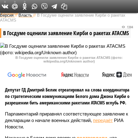
0
0
0
Федеральный выпуск
Версия
//
Власть
//
В Госдуме оценили заявление Кирби о ракетах
ATACMS
1304
В Госдуме оценили заявление Кирби о ракетах ATACMS
В Госдуме оценили заявление Кирби о ракетах ATACMS (фото:
wikipedia.org/Unknown author)
Депутат ГД Дмитрий Белик отреагировал на слова координатора
по стратегическим коммуникациям Белого дома Джона Кирби о
разрешении бить американскими ракетами ATACMS вглубь РФ.
Парламентарий приравнял соответствующее заявление к
декларации о начале военных действий,
передаёт
РИА
Новости.
Накануне в Белом доме впервые
подтвердили
, что