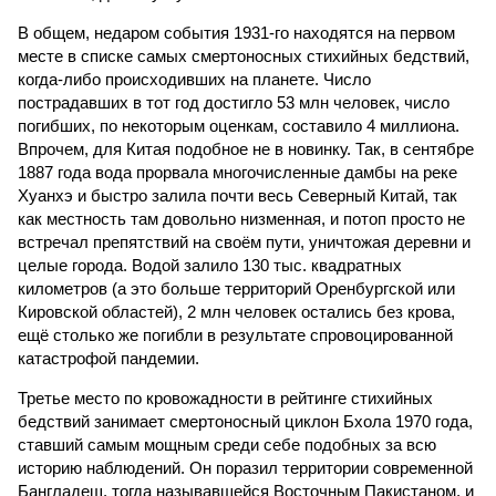
В общем, недаром события 1931-го находятся на первом
месте в списке самых смертоносных стихийных бедствий,
когда-либо происходивших на планете. Число
пострадавших в тот год достигло 53 млн человек, число
погибших, по некоторым оценкам, составило 4 миллиона.
Впрочем, для Китая подобное не в новинку. Так, в сентябре
1887 года вода прорвала многочисленные дамбы на реке
Хуанхэ и быстро залила почти весь Северный Китай, так
как местность там довольно низменная, и потоп просто не
встречал препятствий на своём пути, уничтожая деревни и
целые города. Водой залило 130 тыс. квадратных
километров (а это больше территорий Оренбургской или
Кировской областей), 2 млн человек остались без крова,
ещё столько же погибли в результате спровоцированной
катастрофой пандемии.
Третье место по кровожадности в рейтинге стихийных
бедствий занимает смертоносный циклон Бхола 1970 года,
ставший самым мощным среди себе подобных за всю
историю наблюдений. Он поразил территории современной
Бангладеш, тогда называвшейся Восточным Пакистаном, и