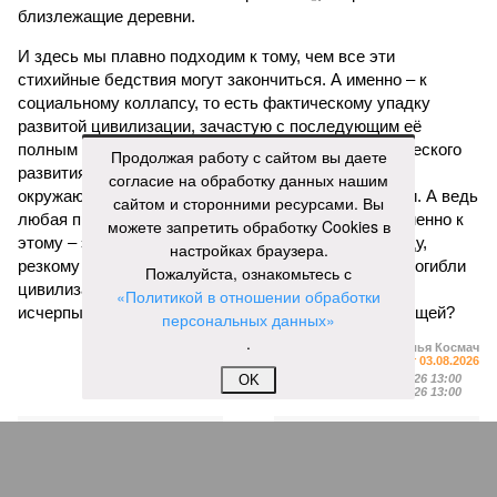
близлежащие деревни.
И здесь мы плавно подходим к тому, чем все эти
стихийные бедствия могут закончиться. А именно – к
социальному коллапсу, то есть фактическому упадку
развитой цивилизации, зачастую с последующим её
полным уничтожением. Среди причин такого трагического
Продолжая работу с сайтом вы даете
развития событий учёные называют деградацию
согласие на обработку данных нашим
окружающей среды, истощение ресурсов и болезни. А ведь
сайтом и сторонними ресурсами. Вы
любая природная катастрофа непременно ведёт именно к
можете запретить обработку Cookies в
этому – экономическому кризису, эпидемиям, голоду,
настройках браузера.
резкому сокращению численности населения. Так погибли
Пожалуйста, ознакомьтесь с
цивилизации шумеров, майя, кхмеров – список не
«Политикой в отношении обработки
исчерпывающий. Какая цивилизация будет следующей?
персональных данных»
.
Илья Космач
Газета
«Наша версия» №29 от 03.08.2026
OK
Опубликовано:
05.08.2026 13:00
Отредактировано:
05.08.2026 13:00
Возраст
Инфантино
бессмертия
отступил и объявил
об отказе ФИФА от