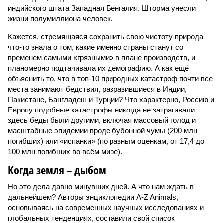
индийского штата Западная Бенгалия. Шторма унесли
жизни полумиллиона человек.
Кажется, стремящаяся сохранить свою чистоту природа
что-то знала о том, какие именно страны станут со
временем самыми «грязными» в плане производств, и
планомерно подтачивала их демографию. А как ещё
объяснить то, что в топ-10 природных катастроф почти все
места занимают бедствия, разразившиеся в Индии,
Пакистане, Бангладеш и Турции? Что характерно, Россию и
Европу подобные катастрофы никогда не затрагивали,
здесь беды были другими, включая массовый голод и
масштабные эпидемии вроде бубонной чумы (200 млн
погибших) или «испанки» (по разным оценкам, от 17,4 до
100 млн погибших во всём мире).
Когда земля – дыбом
Но это дела давно минувших дней. А что нам ждать в
дальнейшем? Авторы энциклопедии A-Z Animals,
основываясь на современных научных исследованиях и
глобальных тенденциях, составили свой список