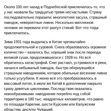
Около 100 лет назад в Поднебесной приключилось то, что
у нас назвали бы тридцатью тремя несчастьями. Страну
последовательно поразили: многолетняя засуха, страшный
паводок, невероятные ливни. Несколько миллионов
человек не пережили этот разгул стихий. Вот что тогда
приключилось.
Зима 1931 года выдалась в Китае чрезвычайно
продолжительной и суровой. Снега образовалось огромное
количество – казалось бы, хороший знак после периода
великой суши, продолжавшегося с 1928-го. Но всё
обратилось катастрофой. Снег растаял, устремился в реки,
начался небывалый паводок, быстро обернувшийся
страшным наводнением, которое обильные весенние ливни
только усугубили. К июню всё это преобразовалось в
массовый потоп, в июле же Китай в дополнение накрыло
сразу девятью циклонами. Последствия оказались
невообразимыми: наводнение погребло под собой
территорию в 180 тыс. квадратных километров, что равно
по площади Карелии, шести Курским или Калужским
областям, десятку Чуваший.