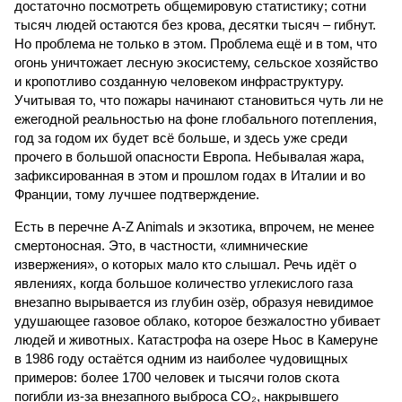
достаточно посмотреть общемировую статистику; сотни
тысяч людей остаются без крова, десятки тысяч – гибнут.
Но проблема не только в этом. Проблема ещё и в том, что
огонь уничтожает лесную экосистему, сельское хозяйство
и кропотливо созданную человеком инфраструктуру.
Учитывая то, что пожары начинают становиться чуть ли не
ежегодной реальностью на фоне глобального потепления,
год за годом их будет всё больше, и здесь уже среди
прочего в большой опасности Европа. Небывалая жара,
зафиксированная в этом и прошлом годах в Италии и во
Франции, тому лучшее подтверждение.
Есть в перечне A-Z Animals и экзотика, впрочем, не менее
смертоносная. Это, в частности, «лимнические
извержения», о которых мало кто слышал. Речь идёт о
явлениях, когда большое количество углекислого газа
внезапно вырывается из глубин озёр, образуя невидимое
удушающее газовое облако, которое безжалостно убивает
людей и животных. Катастрофа на озере Ньос в Камеруне
в 1986 году остаётся одним из наиболее чудовищных
примеров: более 1700 человек и тысячи голов скота
погибли из-за внезапного выброса CO₂, накрывшего