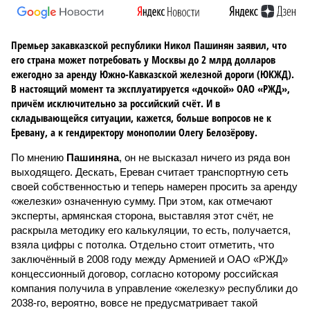
Премьер закавказской республики Никол Пашинян заявил, что
его страна может потребовать у Москвы до 2 млрд долларов
ежегодно за аренду Южно-Кавказской железной дороги (ЮКЖД).
В настоящий момент та эксплуатируется «дочкой» ОАО «РЖД»,
причём исключительно за российский счёт. И в
складывающейся ситуации, кажется, больше вопросов не к
Еревану, а к гендиректору монополии Олегу Белозёрову.
По мнению
Пашиняна
, он не высказал ничего из ряда вон
выходящего. Дескать, Ереван считает транспортную сеть
своей собственностью и теперь намерен просить за аренду
«железки» означенную сумму. При этом, как отмечают
эксперты, армянская сторона, выставляя этот счёт, не
раскрыла методику его калькуляции, то есть, получается,
взяла цифры с потолка. Отдельно стоит отметить, что
заключённый в 2008 году между Арменией и ОАО «РЖД»
концессионный договор, согласно которому российская
компания получила в управление «железку» республики до
2038-го, вероятно, вовсе не предусматривает такой