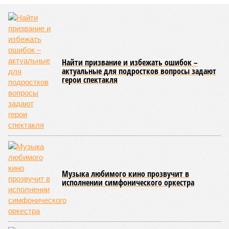
заключение о соответствии проектной документации и
разрешение на ввод жилищного комплекса в эксплуатацию –
совсем недалеко, в паре станций метро южнее, на Люблинской
улице, картина, можно сказать, прямо противоположная.
Сюжет:
Недвижимость
ЖК «Светлый мир «Станция Л»: та же группа компаний-
банкрот Seven Suns Development, та же
анонсированная
схема достройки через Capital Group осенью 2024 года, но
за прошедшие два года результатов, по словам дольщиков,
практически не видно. По
информации
из профильных
порталов, первую очередь ЖК строители обещают сдать к
декабрю 2026 г., вторую – к марту 2028-го. Но никто при
этом из кураторов стройки не задается вопросом: как эти
сроки должны материализоваться? На строительной
площадке, по свидетельствам дольщиков, регулярно
бывающих у забора, какая-либо техника отсутствует. Ни
бетононасосов, ни работающих кранов, ни признаков
мобилизации подрядчиков. При том, что до «декабря 2026»
осталось менее полугода.