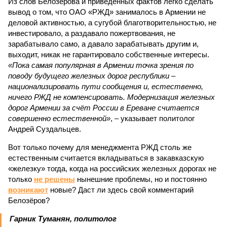
Из слов Белозёрова и приведённых фактов легко сделать
вывод о том, что ОАО «РЖД» занималось в Армении не
деловой активностью, а сугубой благотворительностью, не
инвестировало, а раздавало пожертвования, не
зарабатывало само, а давало зарабатывать другим и,
выходит, никак не гарантировало собственные интересы.
«Пока самая популярная в Армении точка зрения по
поводу будущего железных дорог рес­публики –
национализировать пути сообщения и, естественно,
ничего РЖД не компенсировать. Модернизация железных
дорог Армении за счёт России в Ереване считается
совершенно естественной»
, – указывает политолог
Андрей Суздальцев.
Вот только почему для менеджмента РЖД столь же
естественным считается вкладываться в закавказскую
«железку» тогда, когда на российских железных дорогах не
только
не решены
нынешние проблемы, но и постоянно
возникают
новые? Даст ли здесь свой комментарий
Белозёров?
Гарник Туманян, политолог