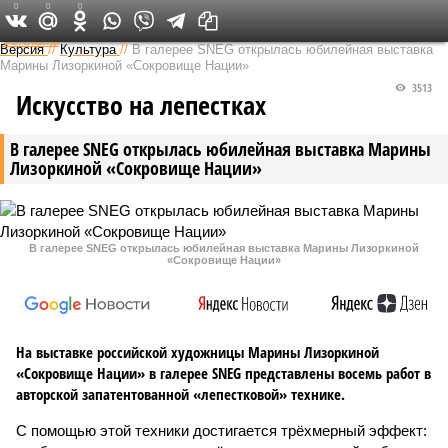
0
0
0
Федеральный выпуск
Версия
//
Культура
//
В галерее SNEG открылась юбилейная выставка
Марины Лизоркиной «Сокровище Нации»
3513
Искусство на лепестках
В галерее SNEG открылась юбилейная выставка Марины
Лизоркиной «Сокровище Нации»
В галерее SNEG открылась юбилейная выставка Марины Лизоркиной
«Сокровище Нации»
На выставке российской художницы Марины Лизоркиной
«Сокровище Нации» в галерее SNEG представлены восемь работ в
авторской запатентованной «лепестковой» технике.
С помощью этой техники достигается трёхмерный эффект: