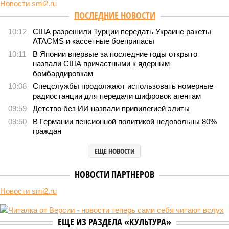
Новости smi2.ru
Версия
//
Конфликт
//
В нескольких станциях от уже сданного
«Сказочного леса» пайщики ЖК «Станция Л» продолжают ждать от
компании Capital Group начала реальной достройки
556
«Станция ожидания» для дольщиков
В нескольких станциях от уже сданного «Сказочного
леса» пайщики ЖК «Станция Л» продолжают ждать от
компании Capital Group начала реальной достройки
В нескольких станциях от уже сданного «Сказочного леса» пайщики ЖК
«Станция Л» продолжают ждать от компании Capital Group начала
реальной достройки (изображение сгенерировано ИИ)
Пока в Ярославском районе СВАО дольщики «Сказочного леса»
уже получают ключи – в мае 2026 года были получены