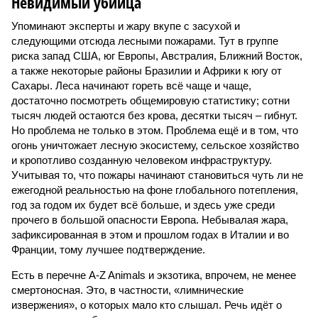
Невидимый убийца
Упоминают эксперты и жару вкупе с засухой и
следующими отсюда лесными пожарами. Тут в группе
риска запад США, юг Европы, Австралия, Ближний Восток,
а также некоторые районы Бразилии и Африки к югу от
Сахары. Леса начинают гореть всё чаще и чаще,
достаточно посмотреть общемировую статистику; сотни
тысяч людей остаются без крова, десятки тысяч – гибнут.
Но проблема не только в этом. Проблема ещё и в том, что
огонь уничтожает лесную экосистему, сельское хозяйство
и кропотливо созданную человеком инфраструктуру.
Учитывая то, что пожары начинают становиться чуть ли не
ежегодной реальностью на фоне глобального потепления,
год за годом их будет всё больше, и здесь уже среди
прочего в большой опасности Европа. Небывалая жара,
зафиксированная в этом и прошлом годах в Италии и во
Франции, тому лучшее подтверждение.
Есть в перечне A-Z Animals и экзотика, впрочем, не менее
смертоносная. Это, в частности, «лимнические
извержения», о которых мало кто слышал. Речь идёт о