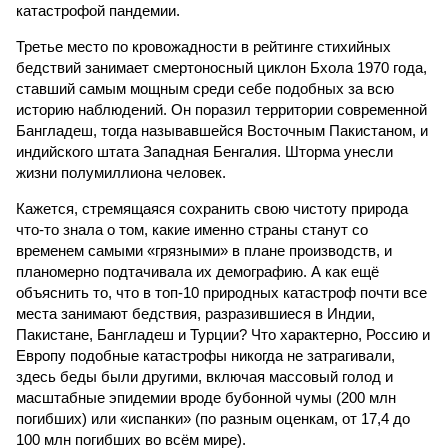
катастрофой пандемии.
Третье место по кровожадности в рейтинге стихийных
бедствий занимает смертоносный циклон Бхола 1970 года,
ставший самым мощным среди себе подобных за всю
историю наблюдений. Он поразил территории современной
Бангладеш, тогда называвшейся Восточным Пакистаном, и
индийского штата Западная Бенгалия. Шторма унесли
жизни полумиллиона человек.
Кажется, стремящаяся сохранить свою чистоту природа
что-то знала о том, какие именно страны станут со
временем самыми «грязными» в плане производств, и
планомерно подтачивала их демографию. А как ещё
объяснить то, что в топ-10 природных катастроф почти все
места занимают бедствия, разразившиеся в Индии,
Пакистане, Бангладеш и Турции? Что характерно, Россию и
Европу подобные катастрофы никогда не затрагивали,
здесь беды были другими, включая массовый голод и
масштабные эпидемии вроде бубонной чумы (200 млн
погибших) или «испанки» (по разным оценкам, от 17,4 до
100 млн погибших во всём мире).