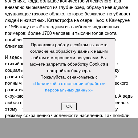
явлениях, когда большое количество углекислого газа
внезапно вырывается из глубин озёр, образуя невидимое
удушающее газовое облако, которое безжалостно убивает
людей и животных. Катастрофа на озере Ньос в Камеруне
в 1986 году остаётся одним из наиболее чудовищных
примеров: более 1700 человек и тысячи голов скота
погибли из-за внезапного выброса CO₂, накрывшего
Продолжая работу с сайтом вы даете
близлежащие деревни.
согласие на обработку данных нашим
сайтом и сторонними ресурсами. Вы
И здесь мы плавно подходим к тому, чем все эти
можете запретить обработку Cookies в
стихийные бедствия могут закончиться. А именно – к
настройках браузера.
социальному коллапсу, то есть фактическому упадку
Пожалуйста, ознакомьтесь с
развитой цивилизации, зачастую с последующим её
«Политикой в отношении обработки
полным уничтожением. Среди причин такого трагического
персональных данных»
развития событий учёные называют деградацию
.
окружающей среды, истощение ресурсов и болезни. А ведь
любая природная катастрофа непременно ведёт именно к
OK
этому – экономическому кризису, эпидемиям, голоду,
резкому сокращению численности населения. Так погибли
цивилизации шумеров, майя, кхмеров – список не
исчерпывающий. Какая цивилизация будет следующей?