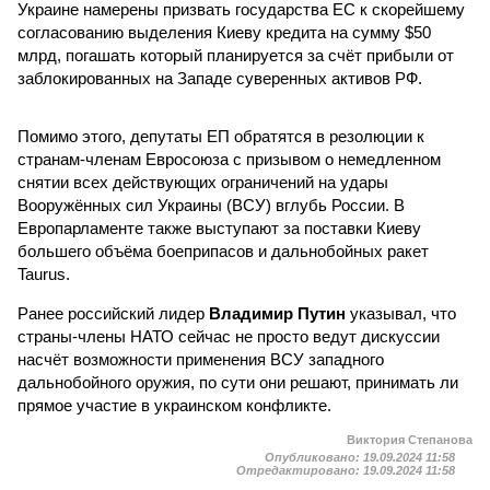
Украине намерены призвать государства ЕС к скорейшему
согласованию выделения Киеву кредита на сумму $50
млрд, погашать который планируется за счёт прибыли от
заблокированных на Западе суверенных активов РФ.
Помимо этого, депутаты ЕП обратятся в резолюции к
странам-членам Евросоюза с призывом о немедленном
снятии всех действующих ограничений на удары
Вооружённых сил Украины (ВСУ) вглубь России. В
Европарламенте также выступают за поставки Киеву
большего объёма боеприпасов и дальнобойных ракет
Taurus.
Ранее российский лидер
Владимир Путин
указывал, что
страны-члены НАТО сейчас не просто ведут дискуссии
насчёт возможности применения ВСУ западного
дальнобойного оружия, по сути они решают, принимать ли
прямое участие в украинском конфликте.
Виктория Степанова
Опубликовано:
19.09.2024 11:58
Отредактировано:
19.09.2024 11:58