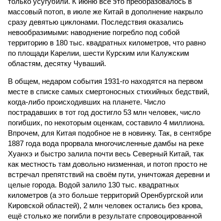
только усугубили. К июню всё это преобразовалось в
массовый потоп, в июле же Китай в дополнение накрыло
сразу девятью циклонами. Последствия оказались
невообразимыми: наводнение погребло под собой
территорию в 180 тыс. квадратных километров, что равно
по площади Карелии, шести Курским или Калужским
областям, десятку Чуваший.
В общем, недаром события 1931-го находятся на первом
месте в списке самых смертоносных стихийных бедствий,
когда-либо происходивших на планете. Число
пострадавших в тот год достигло 53 млн человек, число
погибших, по некоторым оценкам, составило 4 миллиона.
Впрочем, для Китая подобное не в новинку. Так, в сентябре
1887 года вода прорвала многочисленные дамбы на реке
Хуанхэ и быстро залила почти весь Северный Китай, так
как местность там довольно низменная, и потоп просто не
встречал препятствий на своём пути, уничтожая деревни и
целые города. Водой залило 130 тыс. квадратных
километров (а это больше территорий Оренбургской или
Кировской областей), 2 млн человек остались без крова,
ещё столько же погибли в результате спровоцированной