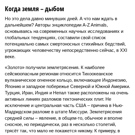
Когда земля – дыбом
Но это дела давно минувших дней. А что нам ждать в
дальнейшем? Авторы энциклопедии A-Z Animals,
основываясь на современных научных исследованиях и
глобальных тенденциях, составили свой список
потенциально самых смертоносных стихийных бедствий,
угрожающих человечеству непосредственно сейчас, в XXI
веке.
«Золото» получили землетрясения. К наиболее
сейсмоопасным регионам относится Тихоокеанское
вулканическое огненное кольцо, включающее Индонезию,
Японию и западное побережье Северной и Южной Америки.
Турция, Иран, Индия и Непал также расположены на очень
активных линиях разломов тектонических плит. Не
исключение и центральная часть США – причина в Нью-
Мадридском разломе в штате Миссури. Землетрясения
средней силы – явление, в общем-то, обычное и вполне
сносное, но периодически, раз в несколько столетий,
трясёт так, что мало не покажется никому. К примеру, в