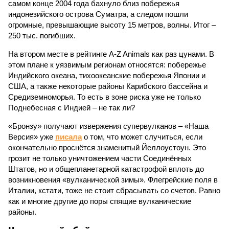
самом конце 2004 года бахнуло близ побережья
индонезийского острова Суматра, а следом пошли
огромные, превышающие высоту 15 метров, волны. Итог –
250 тыс. погибших.
На втором месте в рейтинге A-Z Animals как раз цунами. В
этом плане к уязвимым регионам относятся: побережье
Индийского океана, тихо­океанские побережья Японии и
США, а также некоторые районы Карибского бассейна и
Средиземноморья. То есть в зоне риска уже не только
Поднебесная с Индией – не так ли?
«Бронзу» получают извержения супервулканов – «Наша
Версия» уже
писала
о том, что может случиться, если
окончательно проснётся знаменитый Йеллоустоун. Это
грозит не только уничтожением части Соединённых
Штатов, но и общепланетарной катастрофой вплоть до
возникновения «вулканической зимы». Флегрейские поля в
Италии, кстати, тоже не стоит сбрасывать со счетов. Равно
как и многие другие до поры спящие вулканические
районы.