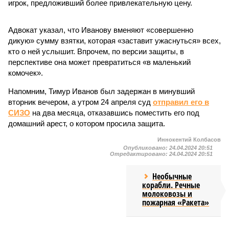
игрок, предложивший более привлекательную цену.
Адвокат указал, что Иванову вменяют «совершенно
дикую» сумму взятки, которая «заставит ужаснуться» всех,
кто о ней услышит. Впрочем, по версии защиты, в
перспективе она может превратиться «в маленький
комочек».
Напомним, Тимур Иванов был задержан в минувший
вторник вечером, а утром 24 апреля суд
отправил его в
СИЗО
на два месяца, отказавшись поместить его под
домашний арест, о котором просила защита.
Иннокентий Колбасов
Опубликовано:
24.04.2024 20:51
Отредактировано:
24.04.2024 20:51
Необычные
корабли. Речные
молоковозы и
пожарная «Ракета»