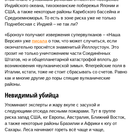
Индийского океана, тихо­океанские побережья Японии и
США, а также некоторые районы Карибского бассейна и
Средиземноморья. То есть в зоне риска уже не только
Поднебесная с Индией – не так ли?
«Бронзу» получают извержения супервулканов – «Наша
Версия» уже
писала
о том, что может случиться, если
окончательно проснётся знаменитый Йеллоустоун. Это
грозит не только уничтожением части Соединённых
Штатов, но и общепланетарной катастрофой вплоть до
возникновения «вулканической зимы». Флегрейские поля в
Италии, кстати, тоже не стоит сбрасывать со счетов. Равно
как и многие другие до поры спящие вулканические
районы.
Невидимый убийца
Упоминают эксперты и жару вкупе с засухой и
следующими отсюда лесными пожарами. Тут в группе
риска запад США, юг Европы, Австралия, Ближний Восток,
а также некоторые районы Бразилии и Африки к югу от
Сахары. Леса начинают гореть всё чаще и чаще,