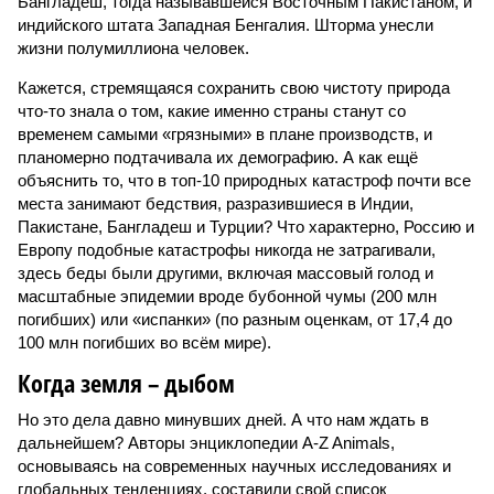
Бангладеш, тогда называвшейся Восточным Пакистаном, и
индийского штата Западная Бенгалия. Шторма унесли
жизни полумиллиона человек.
Кажется, стремящаяся сохранить свою чистоту природа
что-то знала о том, какие именно страны станут со
временем самыми «грязными» в плане производств, и
планомерно подтачивала их демографию. А как ещё
объяснить то, что в топ-10 природных катастроф почти все
места занимают бедствия, разразившиеся в Индии,
Пакистане, Бангладеш и Турции? Что характерно, Россию и
Европу подобные катастрофы никогда не затрагивали,
здесь беды были другими, включая массовый голод и
масштабные эпидемии вроде бубонной чумы (200 млн
погибших) или «испанки» (по разным оценкам, от 17,4 до
100 млн погибших во всём мире).
Когда земля – дыбом
Но это дела давно минувших дней. А что нам ждать в
дальнейшем? Авторы энциклопедии A-Z Animals,
основываясь на современных научных исследованиях и
глобальных тенденциях, составили свой список