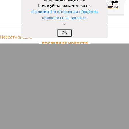
продажи доли прав
Пожалуйста, ознакомьтесь с
на чемпионат мира
«Политикой в отношении обработки
персональных данных»
.
КОММЕНТАРИИ
0
OK
Новости smi2.ru
ПОСЛЕДНИЕ НОВОСТИ
05/08
МИД России раскритиковал ход расследования
теракта на «Северных потоках»
05/08
Росстат зафиксировал первую с мая недельную
дефляцию: цены на бензин и овощи пошли вниз
05/08
Минюст захотел добавить в меню СИЗО яблоки,
творог и сливочное масло
05/08
Иран раскрыл подробности нового маршрута через
Ормузский пролив
05/08
Госдеп США объявил рекордную награду в 102
миллиона долларов за головы лидеров
мексиканского картеля
ЕЩЕ НОВОСТИ