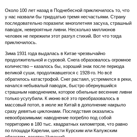
Около 100 лет назад в Поднебесной приключилось то, что
у нас назвали бы тридцатью тремя несчастьями. Страну
последовательно поразили: многолетняя засуха, страшный
паводок, невероятные ливни. Несколько миллионов
человек не пережили этот разгул стихий. Вот что тогда
приключилось.
Зима 1931 года выдалась в Китае чрезвычайно
продолжительной и суровой. Снега образовалось огромное
количество – казалось бы, хороший знак после периода
великой суши, продолжавшегося с 1928-го. Но всё
обратилось катастрофой. Снег растаял, устремился в реки,
начался небывалый паводок, быстро обернувшийся
страшным наводнением, которое обильные весенние ливни
только усугубили. К июню всё это преобразовалось в
массовый потоп, в июле же Китай в дополнение накрыло
сразу девятью циклонами. Последствия оказались
невообразимыми: наводнение погребло под собой
территорию в 180 тыс. квадратных километров, что равно
по площади Карелии, шести Курским или Калужским
областям, десятку Чуваший.