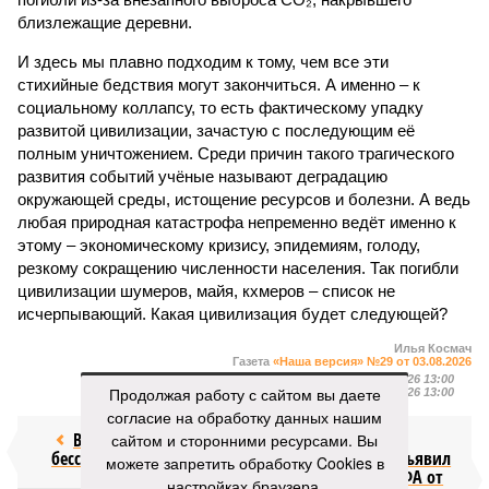
близлежащие деревни.
И здесь мы плавно подходим к тому, чем все эти
стихийные бедствия могут закончиться. А именно – к
социальному коллапсу, то есть фактическому упадку
развитой цивилизации, зачастую с последующим её
полным уничтожением. Среди причин такого трагического
развития событий учёные называют деградацию
окружающей среды, истощение ресурсов и болезни. А ведь
любая природная катастрофа непременно ведёт именно к
этому – экономическому кризису, эпидемиям, голоду,
резкому сокращению численности населения. Так погибли
цивилизации шумеров, майя, кхмеров – список не
исчерпывающий. Какая цивилизация будет следующей?
Илья Космач
Газета
«Наша версия» №29 от 03.08.2026
Опубликовано:
05.08.2026 13:00
Продолжая работу с сайтом вы даете
Отредактировано:
05.08.2026 13:00
согласие на обработку данных нашим
Возраст
Инфантино
сайтом и сторонними ресурсами. Вы
бессмертия
отступил и объявил
можете запретить обработку Cookies в
об отказе ФИФА от
настройках браузера.