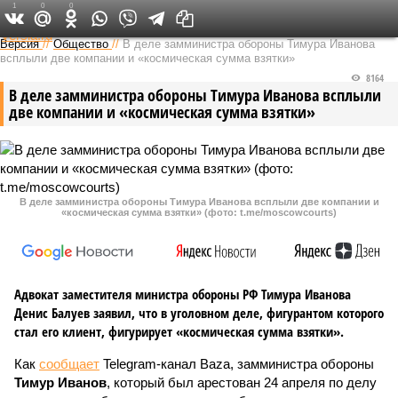
1
0
0
Федеральный выпуск
Версия
//
Общество
//
В деле замминистра обороны Тимура Иванова
всплыли две компании и «космическая сумма взятки»
8164
В деле замминистра обороны Тимура Иванова всплыли
две компании и «космическая сумма взятки»
В деле замминистра обороны Тимура Иванова всплыли две компании и
«космическая сумма взятки» (фото: t.me/moscowcourts)
Адвокат заместителя министра обороны РФ Тимура Иванова
Денис Балуев заявил, что в уголовном деле, фигурантом которого
стал его клиент, фигурирует «космическая сумма взятки».
Как
сообщает
Telegram-канал Baza, замминистра обороны
Тимур Иванов
, который был арестован 24 апреля по делу