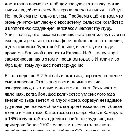
достаточно посмотреть общемировую статистику; сотни
тысяч людей остаются без крова, десятки тысяч – гибнут.
Но проблема не только в этом. Проблема ещё и в том, что
огонь уничтожает лесную экосистему, сельское хозяйство
и кропотливо созданную человеком инфраструктуру.
Учитывая то, что пожары начинают становиться чуть ли не
ежегодной реальностью на фоне глобального потепления,
год за годом их будет всё больше, и здесь уже среди
прочего в большой опасности Европа. Небывалая жара,
зафиксированная в этом и прошлом годах в Италии и во
Франции, тому лучшее подтверждение.
Есть в перечне A-Z Animals и экзотика, впрочем, не менее
смертоносная. Это, в частности, «лимнические
извержения», о которых мало кто слышал. Речь идёт о
явлениях, когда большое количество углекислого газа
внезапно вырывается из глубин озёр, образуя невидимое
удушающее газовое облако, которое безжалостно убивает
людей и животных. Катастрофа на озере Ньос в Камеруне
в 1986 году остаётся одним из наиболее чудовищных
примеров: более 1700 человек и тысячи голов скота
погибли из-за внезапного выброса CO₂, накрывшего