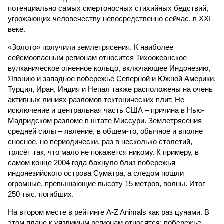
потенциально самых смертоносных стихийных бедствий,
угрожающих человечеству непосредственно сейчас, в XXI
веке.
«Золото» получили землетрясения. К наиболее
сейсмоопасным регионам относится Тихоокеанское
вулканическое огненное кольцо, включающее Индонезию,
Японию и западное побережье Северной и Южной Америки.
Турция, Иран, Индия и Непал также расположены на очень
активных линиях разломов тектонических плит. Не
исключение и центральная часть США – причина в Нью-
Мадридском разломе в штате Миссури. Землетрясения
средней силы – явление, в общем-то, обычное и вполне
сносное, но периодически, раз в несколько столетий,
трясёт так, что мало не покажется никому. К примеру, в
самом конце 2004 года бахнуло близ побережья
индонезийского острова Суматра, а следом пошли
огромные, превышающие высоту 15 метров, волны. Итог –
250 тыс. погибших.
На втором месте в рейтинге A-Z Animals как раз цунами. В
этом плане к уязвимым регионам относятся: побережье