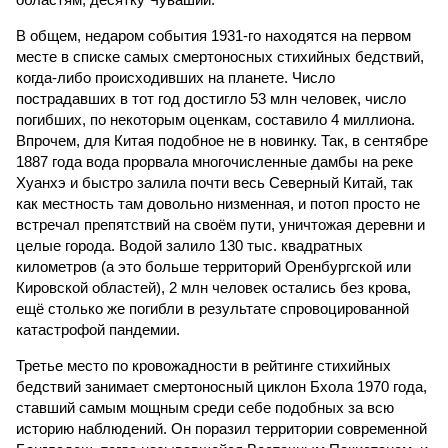
В общем, недаром события 1931-го находятся на первом
месте в списке самых смертоносных стихийных бедствий,
когда-либо происходивших на планете. Число
пострадавших в тот год достигло 53 млн человек, число
погибших, по некоторым оценкам, составило 4 миллиона.
Впрочем, для Китая подобное не в новинку. Так, в сентябре
1887 года вода прорвала многочисленные дамбы на реке
Хуанхэ и быстро залила почти весь Северный Китай, так
как местность там довольно низменная, и потоп просто не
встречал препятствий на своём пути, уничтожая деревни и
целые города. Водой залило 130 тыс. квадратных
километров (а это больше территорий Оренбургской или
Кировской областей), 2 млн человек остались без крова,
ещё столько же погибли в результате спровоцированной
катастрофой пандемии.
Третье место по кровожадности в рейтинге стихийных
бедствий занимает смертоносный циклон Бхола 1970 года,
ставший самым мощным среди себе подобных за всю
историю наблюдений. Он поразил территории современной