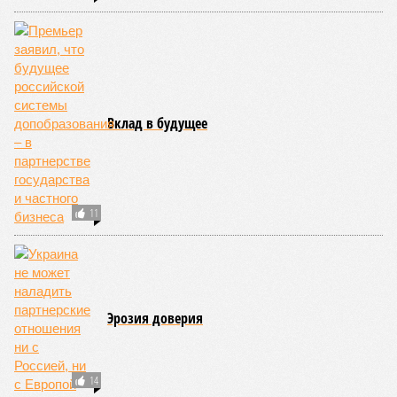
процессы на планете включают в себя всевозможные
геологические, метеорологические и физические явления,
которые для человека довольно опасны. Или попросту
смертельны. И вот несколько тому примеров.
Все стихии сразу
Около 100 лет назад в Поднебесной приключилось то, что
у нас назвали бы тридцатью тремя несчастьями. Страну
последовательно поразили: многолетняя засуха, страшный
паводок, невероятные ливни. Несколько миллионов
человек не пережили этот разгул стихий. Вот что тогда
приключилось.
Зима 1931 года выдалась в Китае чрезвычайно
продолжительной и суровой. Снега образовалось огромное
количество – казалось бы, хороший знак после периода
великой суши, продолжавшегося с 1928-го. Но всё
обратилось катастрофой. Снег растаял, устремился в реки,
начался небывалый паводок, быстро обернувшийся
страшным наводнением, которое обильные весенние ливни