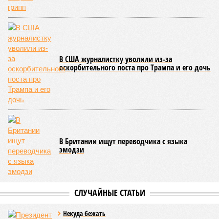
Если в «Сказочном лесу» техзаказчик публично
отчитывался о поэтапной готовности – 90%, затем 97%, с
конкретными инженерными работами (усиление
монолитных конструкций, устранение проектных ошибок) –
то по «Станции Л» подобной публичной отчётности
дольщики не видят. Ни Capital Group, ни кураторы
строительства не подтверждают ни соблюдения графика
строительства, ни объёма фактически выполненных работ.
Напрашивается закономерный вопрос: если
декларируемая «Capital Group модель (достраивать
проблемные объекты SSD») сработала на
Лосиноостровской, почему она не масштабируется на
Люблино? И означает ли отсутствие техники на площадке,
что в реальности подрядчик по «Станции Л» ещё даже не
определён?
Митинги
и палаточные лагеря у объекта в
2025–2026 годах, похоже, не изменили ситуацию.
«В
последние месяцы в личном общении нам перестали
называть даже ориентировочные сроки»
, – рассказывают
расстроенные дольщики.