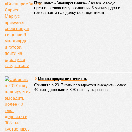
Казалось бы, формально ответственность по
достраиванию объекта распределена. Seven Suns
Development – банкрот, часть его структур признана
несостоятельной ещё в 2024 году, бенефициар компании
находится под следствием по ст. 200.3 УК РФ. Достройку
проблемных объектов группы – «Станции Л», «Сказочного
леса» и «В стремлении к свету», согласно информации на
сайтах Capital Group, осенью 2024 г. взяла на себя. Два из
трёх объектов уже сданы или близки к сдаче. Третий –
«Станция Л», крупнейший по числу пострадавших
дольщиков (3908 квартир в пяти корпусах) – по факту
остаётся стройплощадкой без стройки. Возникает вопрос:
распространяется ли договорённость 2024 года на
«Станцию Л» в полном объёме или приоритет отдан
объектам мешей сложности и меньшего масштаба?
Источник: https://avaho.ru/novostroyka/moskva/uvao/lyublino/svetlyy-mir-
stantsiya-l/9303640/?ysclid=msemqdok6w326352116
Если да, то на каком основании декларируются конкретные
даты сдачи жилого комплекса (декабрь 2026 – март 2028),