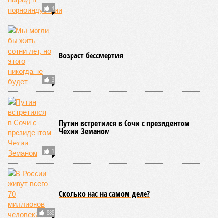
Природа постоянно вступает в противоречие с нами. Ведь пока
она стремится всё на планете держать в балансе, человечество
не особенно церемонится с окружающей средой. Самые
массовые катастрофы в прошлом – какими они были? Какие
ждут нас со дня на день и чем грозят?
Рассказ
Стивена Кинга
, в котором описывались
последствия очередного апокалипсиса, искусственно
вызванного группой биологов, называется «Конец всей
этой мерзости». В реальной жизни участия пытливых
исследователей в организации конца света может не
понадобиться: природа сама разберётся, как и где
уменьшить масштабы человеческой популяции.
(фото: en.wikipedia.org)
Да, наша любимая маленькая планета может быть
единственной, где в пределах Солнечной системы есть
полноценная жизнь, но Земля также регулярно пытается
эту жизнь уничтожить. Так уж вышло, что внутренние