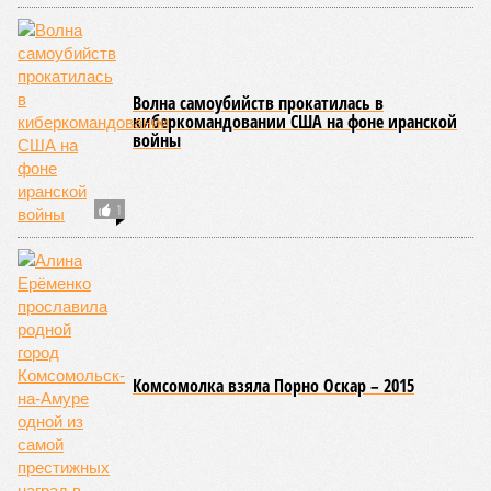
конгресс США
Астану назвали
запретили
бесперспективными
приходить на пляж
после драки
КОММЕНТАРИИ
0
Новости smi2.ru
Версия
//
Общество
//
Земля уже не раз показывала человечеству свой
крутой нрав – когда покажет снова?
590
Последние времена
Земля уже не раз показывала человечеству свой крутой
нрав – когда покажет снова?
Земля уже не раз показывала человечеству свой крутой нрав – когда
покажет снова? (фото: АР-ТАСС)