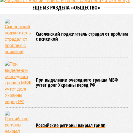
уже получают ключи – в мае 2026 года были получены
заключение о соответствии проектной документации и
разрешение на ввод жилищного комплекса в эксплуатацию –
совсем недалеко, в паре станций метро южнее, на Люблинской
улице, картина, можно сказать, прямо противоположная.
Сюжет:
Недвижимость
ЖК «Светлый мир «Станция Л»: та же группа компаний-
банкрот Seven Suns Development, та же
анонсированная
схема достройки через Capital Group осенью 2024 года, но
за прошедшие два года результатов, по словам дольщиков,
практически не видно. По
информации
из профильных
порталов, первую очередь ЖК строители обещают сдать к
декабрю 2026 г., вторую – к марту 2028-го. Но никто при
этом из кураторов стройки не задается вопросом: как эти
сроки должны материализоваться? На строительной
площадке, по свидетельствам дольщиков, регулярно
бывающих у забора, какая-либо техника отсутствует. Ни
бетононасосов, ни работающих кранов, ни признаков
мобилизации подрядчиков. При том, что до «декабря 2026»
осталось менее полугода.