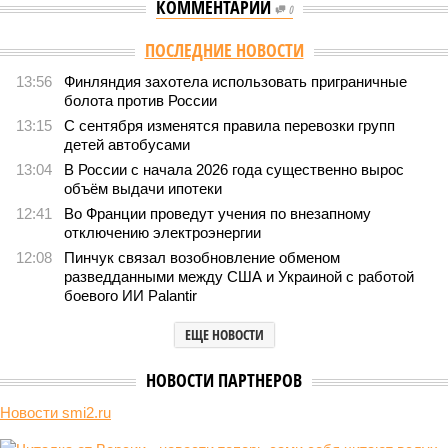
КОММЕНТАРИИ
0
Версия
//
Конфликт
//
В нескольких станциях от уже сданного
«Сказочного леса» пайщики ЖК «Станция Л» продолжают ждать от
компании Capital Group начала реальной достройки
150
«Станция ожидания» для дольщиков
В нескольких станциях от уже сданного «Сказочного
леса» пайщики ЖК «Станция Л» продолжают ждать от
компании Capital Group начала реальной достройки
В нескольких станциях от уже сданного «Сказочного леса» пайщики ЖК
«Станция Л» продолжают ждать от компании Capital Group начала
реальной достройки (изображение сгенерировано ИИ)
Пока в Ярославском районе СВАО дольщики «Сказочного леса»