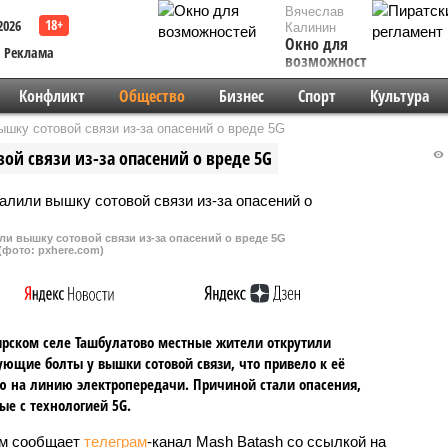
Вячеслав
2026
Калинин
Окно для
Реклама
возможностей
Конфликт
Общество
Бизнес
Спорт
Культура
шку сотовой связи из-за опасений о вреде 5G
ой связи из-за опасений о вреде 5G
и вышку сотовой связи из-за опасений о вреде 5G
(фото: pxhere.com)
рском селе Ташбулатово местные жители открутили
ющие болты у вышки сотовой связи, что привело к её
 на линию электропередачи. Причиной стали опасения,
ые с технологией 5G.
м сообщает
телеграм
-канал Mash Batash со ссылкой на