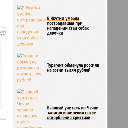
конфликт на Украине
10:31
Инфантино извинился перед
советом ФИФА за попытку
В Якутии умерла
провернуть скандальную сделку
пострадавшая при
10:26
В Польше рассказали о тренде
нападении стаи собак
нова
девочка
13:05
нападений на украинцев в стране
13:05
Турагент обманула россиян
на сотни тысяч рублей
Бывший учитель из Чечни
записал извинения после
оскорбления христиан