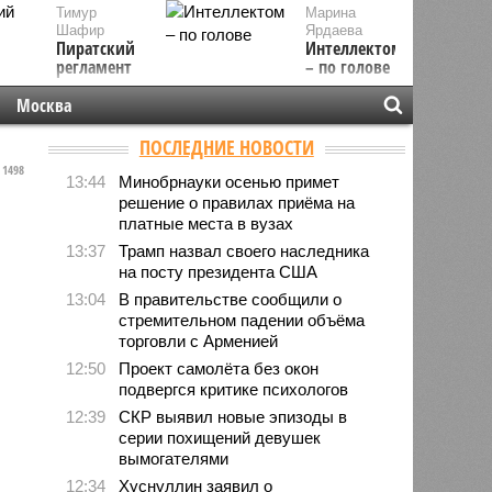
Тимур
Марина
Шафир
Ярдаева
Пиратский
Интеллектом
регламент
– по голове
Москва
ПОСЛЕДНИЕ НОВОСТИ
1498
13:44
Минобрнауки осенью примет
решение о правилах приёма на
платные места в вузах
13:37
Трамп назвал своего наследника
на посту президента США
13:04
В правительстве сообщили о
стремительном падении объёма
торговли с Арменией
12:50
Проект самолёта без окон
подвергся критике психологов
12:39
СКР выявил новые эпизоды в
серии похищений девушек
вымогателями
12:34
Хуснуллин заявил о