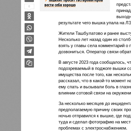
предст
вести себя хорошо
0
принад
выходн
результате чего вышка упала на Л
Жители Ташбулатово и ранее высту
Несколько лет назад один из столб
взять у главы села комментарий о 
дозвониться. Оператор связи обрат
В августе 2023 года сообщалось, ч
подозреваемый в поджоге вышки со
имущества после того, как несколь
рассказал, что в какой-то момент 
ему спать и вызывали боль в глаз
влиянии сотовой связи на окружени
За несколько месяцев до инцидент
предполагаемую причину своих про
ночью отправился к вышке, где по
туда и сделал фотографию на мест
проблемах с электроснабжением.