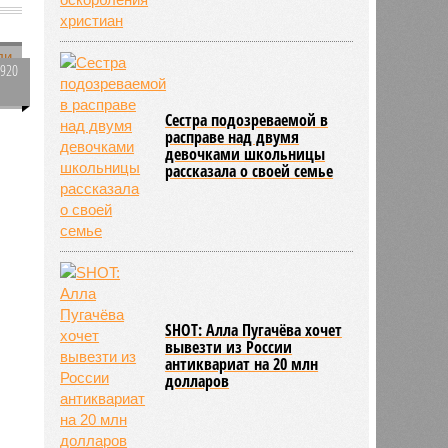
2920
0
-
Сестра подозреваемой в
расправе над двумя
девочками школьницы
рассказала о своей семье
а
SHOT: Алла Пугачёва хочет
вывезти из России
антиквариат на 20 млн
долларов