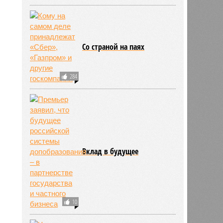
Со страной на паях
284
Вклад в будущее
10