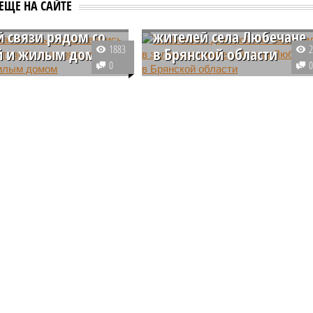
и Махачкалы
Украинские диверсанты
ЕЩЕ НА САЙТЕ
вались на вышку
захватили в заложники
й связи рядом со
жителей села Любечане
1883
й и жилым домом
в Брянской области
0
ю жителей Махачкалы,
2 марта украинская диверсионно
товой связи,
разведывательная группа
енная в
проникла на территорию
ственной близости от
Брянской области, атаковав сел
жилого дома, наносит
Сушаны и Любечане. Жителей
ровью и провоцирует
последнего они захватили в
ичества смертей от
заложники.
леваний.