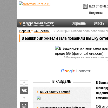
№29 от 03.08.
Подписка
Украина
Власть
Федеральный выпуск
Версия
//
Общество
//
В Башкирии жители села повалили вы
В Башкирии жители села повалили вышку сотов
В Башкирии жители села повалил
В РАЗДЕЛЕ
В башки
0
фиксиру
МС-21 полетит весной
падению
связанн
0
Об это
Ташкент просит гастарбайтеров