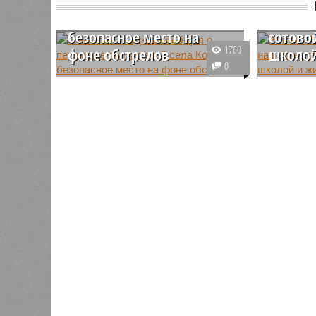
сообщил о перемещении
Жител
жителей села Козинка в
пожало
безопасное место на
сотово
1760
фоне обстрелов
школо
0
В белгородском селе Козинка в
По мнени
результате обстрелов со
вышка со
стороны Украины зафиксированы
установл
серьёзные разрушения, в связи с
непосред
чем власти приняли решение
школы и 
вывезти местных жителей.
вред здо
рост кол
онкозабо