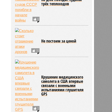
трёх теплоходов
6
Не постоим за ценой
31
Крушение медицинского
самолета в США впервые
связали с военными
испытаниями глушителя
GPS
1