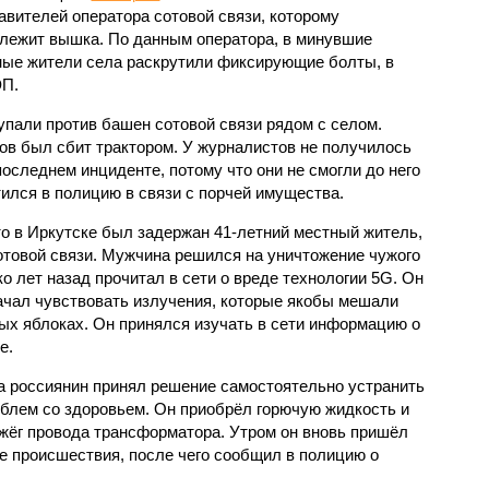
авителей оператора сотовой связи, которому
лежит вышка. По данным оператора, в минувшие
ые жители села раскрутили фиксирующие болты, в
ЭП.
пали против башен сотовой связи рядом с селом.
ов был сбит трактором. У журналистов не получилось
последнем инциденте, потому что они не смогли до него
ился в полицию в связи с порчей имущества.
то в Иркутске был задержан 41-летний местный житель,
товой связи. Мужчина решился на уничтожение чужого
ко лет назад прочитал в сети о вреде технологии 5G. Он
начал чувствовать излучения, которые якобы мешали
ных яблоках. Он принялся изучать в сети информацию о
е.
а россиянин принял решение самостоятельно устранить
блем со здоровьем. Он приобрёл горючую жидкость и
джёг провода трансформатора. Утром он вновь пришёл
е происшествия, после чего сообщил в полицию о