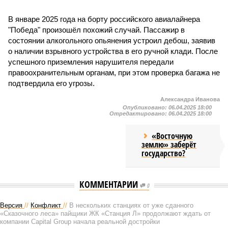
В январе 2025 года на борту российского авиалайнера
"Победа" произошёл похожий случай. Пассажир в
состоянии алкогольного опьянения устроил дебош, заявив
о наличии взрывного устройства в его ручной клади. После
успешного приземления нарушителя передали
правоохранительным органам, при этом проверка багажа не
подтвердила его угрозы.
Александра Иванова
Опубликовано:
06.04.2025 18:00
Отредактировано:
06.04.2025 18:00
«Восточную
землю» заберёт
государство?
КОММЕНТАРИИ
0
Версия
//
Конфликт
//
В нескольких станциях от уже сданного
«Сказочного леса» пайщики ЖК «Станция Л» продолжают ждать от
компании Capital Group начала реальной достройки