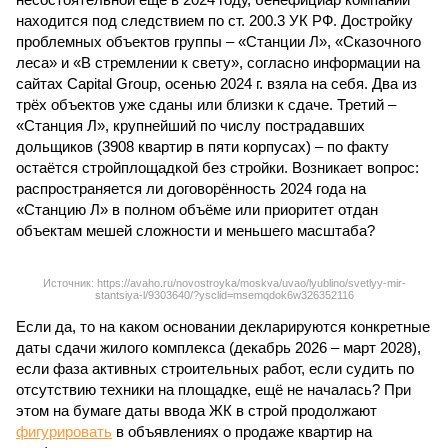
находится под следствием по ст. 200.3 УК РФ. Достройку
проблемных объектов группы – «Станции Л», «Сказочного
леса» и «В стремлении к свету», согласно информации на
сайтах Capital Group, осенью 2024 г. взяла на себя. Два из
трёх объектов уже сданы или близки к сдаче. Третий –
«Станция Л», крупнейший по числу пострадавших
дольщиков (3908 квартир в пяти корпусах) – по факту
остаётся стройплощадкой без стройки. Возникает вопрос:
распространяется ли договорённость 2024 года на
«Станцию Л» в полном объёме или приоритет отдан
объектам мешей сложности и меньшего масштаба?
Источник: https://avaho.ru/novostroyka/moskva/uvao/lyublino/svetlyy-mir-
stantsiya-l/9303640/?ysclid=msemqdok6w326352116
Если да, то на каком основании декларируются конкретные
даты сдачи жилого комплекса (декабрь 2026 – март 2028),
если фаза активных строительных работ, если судить по
отсутствию техники на площадке, ещё не началась? При
этом на бумаге даты ввода ЖК в строй продолжают
фигурировать
в объявлениях о продаже квартир на