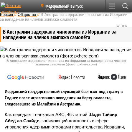
Федеральный выпуск
Версия
//
Общество
//
В Австралии задержали чиновника из Иордании
за нападение на членов экипажа самолёта
1417
В Австралии задержали чиновника из Иордании за
нападение на членов экипажа самолёта
В Австралии задержали чиновника из Иордании за нападение на членов
экипажа самолёта (фото: pxhere.com)
Иорданский государственный служащий был взят под стражу в
Сиднее после агрессивного поведения на борту самолета,
следовавшего из Малайзии в Австралию.
Как передает телеканал ABC, 46-летний
Шади Тайсир
Айед ас-Саайде
, занимающий должность в сфере
управления ядерными отходами правительства Иордании,