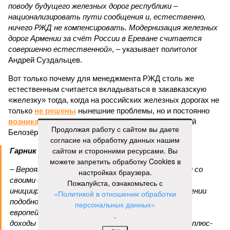
поводу будущего железных дорог рес­публики –
национализировать пути сообщения и, естественно,
ничего РЖД не компенсировать. Модернизация железных
дорог Армении за счёт России в Ереване считается
совершенно естественной»
, – указывает политолог
Андрей Суздальцев.
Вот только почему для менеджмента РЖД столь же
естественным считается вкладываться в закавказскую
«железку» тогда, когда на российских железных дорогах не
только
не решены
нынешние проблемы, но и постоянно
возникают
новые? Даст ли здесь свой комментарий
Продолжая работу с сайтом вы даете
Белозёров?
согласие на обработку данных нашим
сайтом и сторонними ресурсами. Вы
Гарник Туманян, политолог
можете запретить обработку Cookies в
– Вероятно, в случае разрыва концессии Пашинян со
настройках браузера.
своими европейскими партнёрами могут
Пожалуйста, ознакомьтесь с
инициировать новый проект на территории Армении
«Политикой в отношении обработки
подобно трамповскому TRIPP, где будет создана
персональных данных»
европейская концессия для управления путями, а
.
доходы от эксплуатации путей будут делиться плюс-