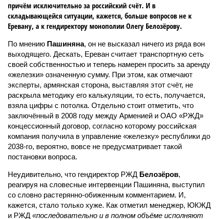
причём исключительно за российский счёт. И в
складывающейся ситуации, кажется, больше вопросов не к
Еревану, а к гендиректору монополии Олегу Белозёрову.
По мнению
Пашиняна
, он не высказал ничего из ряда вон
выходящего. Дескать, Ереван считает транспортную сеть
своей собственностью и теперь намерен просить за аренду
«железки» означенную сумму. При этом, как отмечают
эксперты, армянская сторона, выставляя этот счёт, не
раскрыла методику его калькуляции, то есть, получается,
взяла цифры с потолка. Отдельно стоит отметить, что
заключённый в 2008 году между Арменией и ОАО «РЖД»
концессионный договор, согласно которому российская
компания получила в управление «железку» республики до
2038-го, вероятно, вовсе не предусматривает такой
постановки вопроса.
Неудивительно, что гендиректор РЖД
Белозёров
,
реагируя на словесные интервенции Пашиняна, выступил
со словно растерянно-обиженным комментарием. И,
кажется, стало только хуже. Как отметил менеджер, ЮКЖД
и РЖД
«последовательно и в полном объёме исполняют