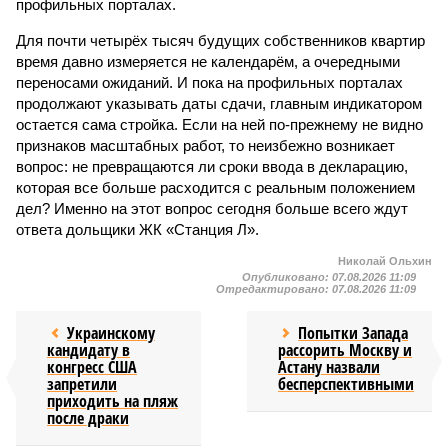
профильных порталах.
Для почти четырёх тысяч будущих собственников квартир
время давно измеряется не календарём, а очередными
переносами ожиданий. И пока на профильных порталах
продолжают указывать даты сдачи, главным индикатором
остается сама стройка. Если на ней по-прежнему не видно
признаков масштабных работ, то неизбежно возникает
вопрос: не превращаются ли сроки ввода в декларацию,
которая все больше расходится с реальным положением
дел? Именно на этот вопрос сегодня больше всего ждут
ответа дольщики ЖК «Станция Л».
Николай Ольхин
Опубликовано:
07.08.2026 11:09
Отредактировано:
07.08.2026 11:09
Украинскому
Попытки Запада
кандидату в
рассорить Москву и
конгресс США
Астану назвали
запретили
бесперспективными
приходить на пляж
после драки