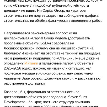
монолитных конструкций, устранение проектных ошибок) –
то по «Станции Л» подобной публичной отчётности
дольщики не видят. Ни Capital Group, ни кураторы
строительства не подтверждают ни соблюдения графика
строительства, ни объёма фактически выполненных работ.
Напрашивается закономерный вопрос: если
декларируемая «Capital Group модель (достраивать
проблемные объекты SSD») сработала на
Лосиноостровской, почему она не масштабируется на
Люблино? И означает ли отсутствие техники на площадке,
что в реальности подрядчик по «Станции Л» ещё даже не
определён?
Митинги
и палаточные лагеря у объекта в
2025–2026 годах, похоже, не изменили ситуацию.
«В
последние месяцы в личном общении нам перестали
называть даже ориентировочные сроки»
, – рассказывают
расстроенные дольщики.
Казалось бы, формально ответственность по
достраиванию объекта распределена. Seven Suns
Development – банкрот, часть его структур признана
несостоятельной ещё в 2024 году, бенефициар компании