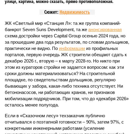
улице, картина, можно сказать, прямо противоположная.
Сюжет:
Недвижимость
ЖК «Светлый мир «Станция Л»: та же группа компаний-
банкрот Seven Suns Development, та же
анонсированная
схема достройки через Capital Group осенью 2024 года, но
за прошедшие два года результатов, по словам дольщиков,
практически не видно. По
информации
из профильных
порталов, первую очередь ЖК строители обещают сдать к
декабрю 2026 г., вторую – к марту 2028-го. Но никто при
этом из кураторов стройки не задается вопросом: как эти
сроки должны материализоваться? На строительной
площадке, по свидетельствам дольщиков, регулярно
бывающих у забора, какая-либо техника отсутствует. Ни
бетононасосов, ни работающих кранов, ни признаков
мобилизации подрядчиков. При том, что до «декабря 2026»
осталось менее полугода.
Если в «Сказочном лесу» техзаказчик публично
отчитывался о поэтапной готовности – 90%, затем 97%, с
конкретными инженерными работами (усиление