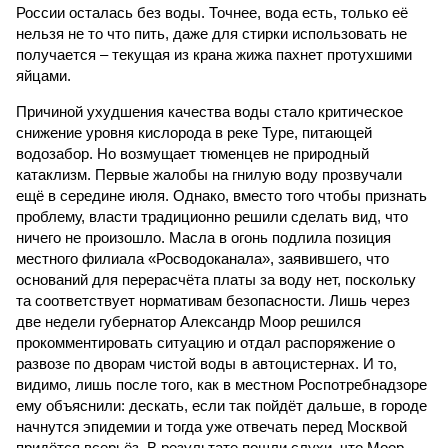
В Тюмени беда – в разгар лета нефтегазовая столица
России осталась без воды. Точнее, вода есть, только её
нельзя не то что пить, даже для стирки использовать не
получается – текущая из крана жижа пахнет протухшими
яйцами.
Причиной ухудшения качества воды стало критическое
снижение уровня кислорода в реке Туре, питающей
водозабор. Но возмущает тюменцев не природный
катаклизм. Первые жалобы на гнилую воду прозвучали
ещё в середине июля. Однако, вместо того чтобы признать
проблему, власти традиционно решили сделать вид, что
ничего не произошло. Масла в огонь подлила позиция
местного филиала «Росводоканала», заявившего, что
оснований для перерасчёта платы за воду нет, поскольку
та соответствует нормативам безопасности. Лишь через
две недели губернатор Александр Моор решился
прокомментировать ситуацию и отдал распоряжение о
развозе по дворам чистой воды в автоцистернах. И то,
видимо, лишь после того, как в местном Роспотребнадзоре
ему объяснили: дескать, если так пойдёт дальше, в городе