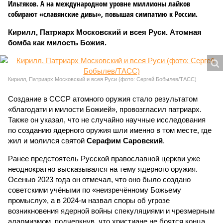
Ильтяков. А на международном уровне миллионы лайков
собирают «славянские дивы», повышая симпатию к России.
Кирилл, Патриарх Московский и всея Руси. Атомная
бомба как милость Божия.
Кирилл, Патриарх Московский и всея Руси (фото: Сергей Бобылев/ТАСС)
Создание в СССР атомного оружия стало результатом
«благодати и милости Божией», провозгласил патриарх.
Также он указал, что не случайно научные исследования
по созданию ядерного оружия шли именно в том месте, где
жил и молился святой
Серафим Саровский
.
Ранее предстоятель Русской православной церкви уже
неоднократно высказывался на тему ядерного оружия.
Осенью 2023 года он отмечал, что оно было создано
советскими учёными по «неизречённому Божьему
промыслу», а в 2024-м назвал споры об угрозе
возникновения ядерной войны спекуляциями и чрезмерным
алармизмом, подчеркнув, что христиане не боятся конца