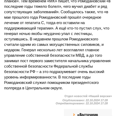
планов»
. Тем временем «МК» пишет, что Ромодановский «в
последние годы тяжело болел», «его мучил диабет и ряд
сопутствующих заболеваний». Сообщалось также, что «в
мае прошлого года Ромодановский прошёл очередное
лечение от гепатита С, тогда его оставили на
поддерживающей терапии». А ещё кто-то пустил слух, что
генерал ночью якобы неудачно упал с лестницы,
оступившись. В недавнем прошлом Ромодановского
считали одним из самых могущественных силовиков, и
недаром. Генерал несколько лет возглавлял главное
управление собственной безопасности МВД, а до того
занимал пост первого заместителя начальника управления
собственной безопасности Федеральной службы
безопасности РФ – а это подразу­мевает очень высокий
уровень информированности. В последние годы
Ромодановский служил помощником президентского
полпреда в Центральном округе.
Отдел новостей «Нашей версии»
Опубликовано:
22.10.2024 17:28
Отредактировано:
22.10.2024 17:28
«Восточную