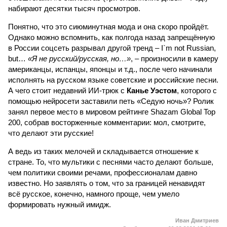
надевают самодельные сарафаны и кокошники и
устраивают пляску, подражая персонажам мультфильма
«Добрыня Никитич и Змей Горыныч». В результате ролики
с хештегами #3 slavicdivas (три славянские дивы. – Ред.)
набирают десятки тысяч просмотров.
Понятно, что это сиюминутная мода и она скоро пройдёт.
Однако можно вспомнить, как полгода назад запрещённую
в России соцсеть разрывал другой тренд – I`m not Russian,
but…
«Я не русский/русская, но…»
, – произносили в камеру
американцы, испанцы, японцы и т.д., после чего начинали
исполнять на русском языке советские и российские песни.
А чего стоит недавний ИИ-трюк с
Канье Уэстом
, которого с
помощью нейросети заставили петь «Седую ночь»? Ролик
занял первое место в мировом рейтинге Shazam Global Top
200, собрав восторженные комментарии: мол, смотрите,
что делают эти русские!
А ведь из таких мелочей и складывается отношение к
стране. То, что мультики с песнями часто делают больше,
чем политики своими речами, профессионалам давно
известно. Но заявлять о том, что за границей ненавидят