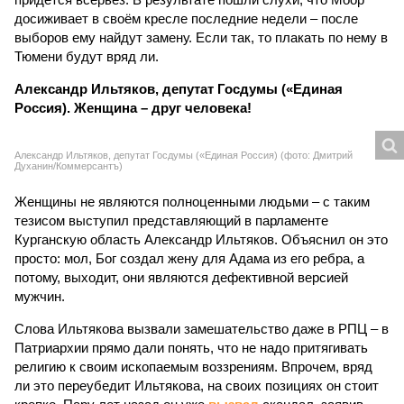
начнутся эпидемии и тогда уже отвечать перед Москвой
придётся всерьёз. В результате пошли слухи, что Моор
досиживает в своём кресле последние недели – после
выборов ему найдут замену. Если так, то плакать по нему в
Тюмени будут вряд ли.
Александр Ильтяков, депутат Госдумы («Единая
Россия). Женщина – друг человека!
Александр Ильтяков, депутат Госдумы («Единая Россия) (фото: Дмитрий
Духанин/Коммерсантъ)
Женщины не являются полноценными людьми – с таким
тезисом выступил представляющий в парламенте
Курганскую область Александр Ильтяков. Объяснил он это
просто: мол, Бог создал жену для Адама из его ребра, а
потому, выходит, они являются дефективной версией
мужчин.
Слова Ильтякова вызвали замешательство даже в РПЦ – в