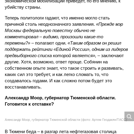
понимают, что такое экономика. А любая попытка
экономической мобилизации приведёт, по его мнению, к
убийству страны.
Теперь политологи гадают, что именно могло стать
причиной столь неоднозначного заявления.
«Прежде мэр
Москвы федеральную повестку обычно не
комментировал – видимо, произошли какие-то
перемены?»
– полагают одни.
«Таким образом он решил
поддержать рейтинги «Единой России», одним из лидеров
предвыборного списка которой является»,
– заключают
другие. Хотя, возможно, ответ проще. Собянин на
собственном опыте знает, что такое строить и развивать,
каких сил это требует, и как легко сломать то, что
создавалось годами. И как сложно потом будет это
восстанавливать.
Александр Моор, губернатор Тюменской области.
Готовится к отставке?
Александр Моор, губернатор Тюменской области (фото: Артем Геодакян/ТАСС)