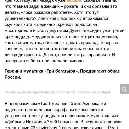
Патриархии прямо дали понять, что не надо притягивать
религию к своим ископаемым воззрениям. Впрочем, вряд
ли это переубедит Ильтякова, на своих позициях он стоит
крепко. Пару лет назад он уже
вызвал
скандал, заявив,
что главная задача женщин – рожать, и они обязаны это
делать, «пока рожалка работает». Хотя что тут
удивительного? Ильтяков с молодых лет занимался
скупкой скота в деревнях, крепко поднялся на
мясоторговле и стал депутатом Думы, где сидит уже третий
срок подряд. Неудивительно, что он смотрит на женщин,
как на свиноматок, обязанных давать приплод. Теперь он
заявляет, что его-де не так поняли и намеренно хотят
дискредитировать. Да нет, поняли как раз правильно. И
наверняка избиратели сделали выводы.
Героини мультика «Три богатыря». Продвигают образ
России.
Героини мультика «Три богатыря» (фото: rutube.ru/Честно про Зарядку)
В англоязычном «Тик Токе» новый хит. Американки