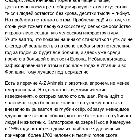
Сахары. Леса начинают гореть всё чаще и чаще,
достаточно посмотреть общемировую статистику; сотни
тысяч людей остаются без крова, десятки тысяч – гибнут.
Но проблема не только в этом. Проблема ещё и в том, что
огонь уничтожает лесную экосистему, сельское хозяйство
и кропотливо созданную человеком инфраструктуру.
Учитывая то, что пожары начинают становиться чуть ли не
ежегодной реальностью на фоне глобального потепления,
год за годом их будет всё больше, и здесь уже среди
прочего в большой опасности Европа. Небывалая жара,
зафиксированная в этом и прошлом годах в Италии и во
Франции, тому лучшее подтверждение.
Есть в перечне A-Z Animals и экзотика, впрочем, не менее
смертоносная. Это, в частности, «лимнические
извержения», о которых мало кто слышал. Речь идёт о
явлениях, когда большое количество углекислого газа
внезапно вырывается из глубин озёр, образуя невидимое
удушающее газовое облако, которое безжалостно убивает
людей и животных. Катастрофа на озере Ньос в Камеруне
в 1986 году остаётся одним из наиболее чудовищных
примеров: более 1700 человек и тысячи голов скота