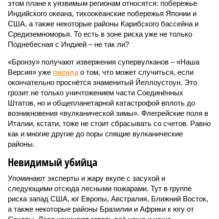
этом плане к уязвимым регионам относятся: побережье
Индийского океана, тихо­океанские побережья Японии и
США, а также некоторые районы Карибского бассейна и
Средиземноморья. То есть в зоне риска уже не только
Поднебесная с Индией – не так ли?
«Бронзу» получают извержения супервулканов – «Наша
Версия» уже
писала
о том, что может случиться, если
окончательно проснётся знаменитый Йеллоустоун. Это
грозит не только уничтожением части Соединённых
Штатов, но и общепланетарной катастрофой вплоть до
возникновения «вулканической зимы». Флегрейские поля в
Италии, кстати, тоже не стоит сбрасывать со счетов. Равно
как и многие другие до поры спящие вулканические
районы.
Невидимый убийца
Упоминают эксперты и жару вкупе с засухой и
следующими отсюда лесными пожарами. Тут в группе
риска запад США, юг Европы, Австралия, Ближний Восток,
а также некоторые районы Бразилии и Африки к югу от