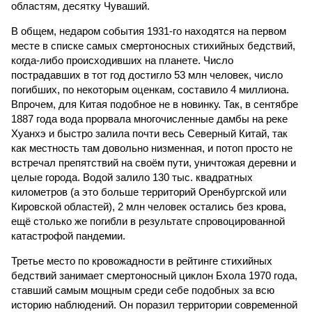
областям, десятку Чуваший.
В общем, недаром события 1931-го находятся на первом
месте в списке самых смертоносных стихийных бедствий,
когда-либо происходивших на планете. Число
пострадавших в тот год достигло 53 млн человек, число
погибших, по некоторым оценкам, составило 4 миллиона.
Впрочем, для Китая подобное не в новинку. Так, в сентябре
1887 года вода прорвала многочисленные дамбы на реке
Хуанхэ и быстро залила почти весь Северный Китай, так
как местность там довольно низменная, и потоп просто не
встречал препятствий на своём пути, уничтожая деревни и
целые города. Водой залило 130 тыс. квадратных
километров (а это больше территорий Оренбургской или
Кировской областей), 2 млн человек остались без крова,
ещё столько же погибли в результате спровоцированной
катастрофой пандемии.
Третье место по кровожадности в рейтинге стихийных
бедствий занимает смертоносный циклон Бхола 1970 года,
ставший самым мощным среди себе подобных за всю
историю наблюдений. Он поразил территории современной