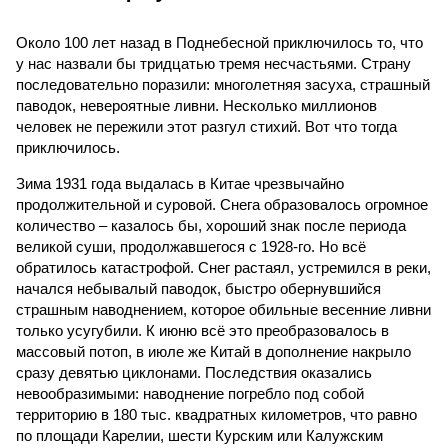
Около 100 лет назад в Поднебесной приключилось то, что
у нас назвали бы тридцатью тремя несчастьями. Страну
последовательно поразили: многолетняя засуха, страшный
паводок, невероятные ливни. Несколько миллионов
человек не пережили этот разгул стихий. Вот что тогда
приключилось.
Зима 1931 года выдалась в Китае чрезвычайно
продолжительной и суровой. Снега образовалось огромное
количество – казалось бы, хороший знак после периода
великой суши, продолжавшегося с 1928-го. Но всё
обратилось катастрофой. Снег растаял, устремился в реки,
начался небывалый паводок, быстро обернувшийся
страшным наводнением, которое обильные весенние ливни
только усугубили. К июню всё это преобразовалось в
массовый потоп, в июле же Китай в дополнение накрыло
сразу девятью циклонами. Последствия оказались
невообразимыми: наводнение погребло под собой
территорию в 180 тыс. квадратных километров, что равно
по площади Карелии, шести Курским или Калужским