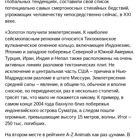
глобальных тенденциях, составили свой список
потенциально самых смертоносных стихийных бедствий,
угрожающих человечеству непосредственно сейчас, в XXI
веке.
«Золото» получили землетрясения. К наиболее
сейсмоопасным регионам относится Тихоокеанское
вулканическое огненное кольцо, включающее Индонезию,
Японию и западное побережье Северной и Южной Америки.
Турция, Иран, Индия и Непал также расположены на очень
активных линиях разломов тектонических плит. Не
исключение и центральная часть США – причина в Нью-
Мадридском разломе в штате Миссури. Землетрясения
средней силы – явление, в общем-то, обычное и вполне
сносное, но периодически, раз в несколько столетий,
трясёт так, что мало не покажется никому. К примеру, в
самом конце 2004 года бахнуло близ побережья
индонезийского острова Суматра, а следом пошли
огромные, превышающие высоту 15 метров, волны. Итог –
250 тыс. погибших.
На втором месте в рейтинге A-Z Animals как раз цунами. В