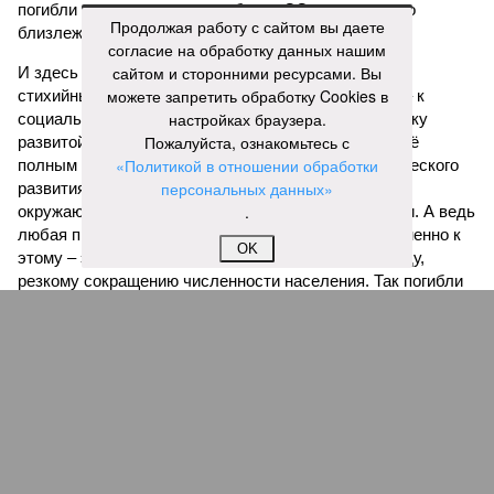
погибли из-за внезапного выброса CO₂, накрывшего
Продолжая работу с сайтом вы даете
близлежащие деревни.
согласие на обработку данных нашим
сайтом и сторонними ресурсами. Вы
И здесь мы плавно подходим к тому, чем все эти
можете запретить обработку Cookies в
стихийные бедствия могут закончиться. А именно – к
настройках браузера.
социальному коллапсу, то есть фактическому упадку
Пожалуйста, ознакомьтесь с
развитой цивилизации, зачастую с последующим её
«Политикой в отношении обработки
полным уничтожением. Среди причин такого трагического
персональных данных»
развития событий учёные называют деградацию
.
окружающей среды, истощение ресурсов и болезни. А ведь
любая природная катастрофа непременно ведёт именно к
OK
этому – экономическому кризису, эпидемиям, голоду,
резкому сокращению численности населения. Так погибли
цивилизации шумеров, майя, кхмеров – список не
исчерпывающий. Какая цивилизация будет следующей?
Илья Космач
Газета
«Наша версия» №29 от 03.08.2026
Опубликовано:
05.08.2026 13:00
Отредактировано:
05.08.2026 13:00
Возраст
Инфантино
бессмертия
отступил и объявил
об отказе ФИФА от