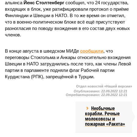
альянса
Йенс Столтенберг
сообщил, что 24 государства,
входящих в блок, уже ратифицировали протокол о приёме
Финляндии и Швеции в НАТО. В то же время он отметил,
что в военно-политическом блоке всё ещё присутствуют
разногласия по поводу вхождения в его состав двух новых
членов.
В конце августа в шведском МИДе
сообщили
, что
переговоры Стокгольма и Анкары относительно вхождения
Швеции в НАТО затруднились после того, как члены Левой
партии в парламенте подняли флаг Рабочей партии
Курдистана (РПК), запрещённой в Турции.
Отдел новостей «Нашей версии»
Опубликовано:
22.09.2022 12:21
Отредактировано:
22.09.2022 12:21
Необычные
корабли. Речные
молоковозы и
пожарная «Ракета»