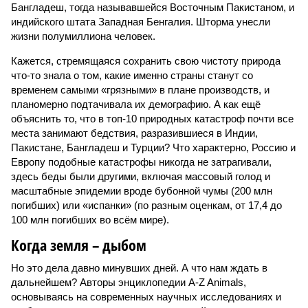
Бангладеш, тогда называвшейся Восточным Пакистаном, и
индийского штата Западная Бенгалия. Шторма унесли
жизни полумиллиона человек.
Кажется, стремящаяся сохранить свою чистоту природа
что-то знала о том, какие именно страны станут со
временем самыми «грязными» в плане производств, и
планомерно подтачивала их демографию. А как ещё
объяснить то, что в топ-10 природных катастроф почти все
места занимают бедствия, разразившиеся в Индии,
Пакистане, Бангладеш и Турции? Что характерно, Россию и
Европу подобные катастрофы никогда не затрагивали,
здесь беды были другими, включая массовый голод и
масштабные эпидемии вроде бубонной чумы (200 млн
погибших) или «испанки» (по разным оценкам, от 17,4 до
100 млн погибших во всём мире).
Когда земля – дыбом
Но это дела давно минувших дней. А что нам ждать в
дальнейшем? Авторы энциклопедии A-Z Animals,
основываясь на современных научных исследованиях и