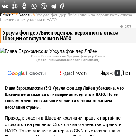
0
0
0
Федеральный выпуск
Версия
//
Власть
//
Урсула фон дер Ляйен оценила вероятность отказа
Швеции от вступления в НАТО
2873
Урсула фон дер Ляйен оценила вероятность отказа
Швеции от вступления в НАТО
Глава Еврокомиссии Урсула фон дер Ляйен
(фото: flickr.com/European Parliament)
Глава Еврокомиссии (ЕК) Урсула фон дер Ляйен убеждена, что
Швеция не откажется от намерения вступить в НАТО. По её
словам, членство в альянсе является чётким желанием
населения страны.
Приход к власти в Швеции коалиции правых партий не
отразится на решении Стокгольма о членстве страны в
НАТО. Такое мнение в интервью CNN высказала глава