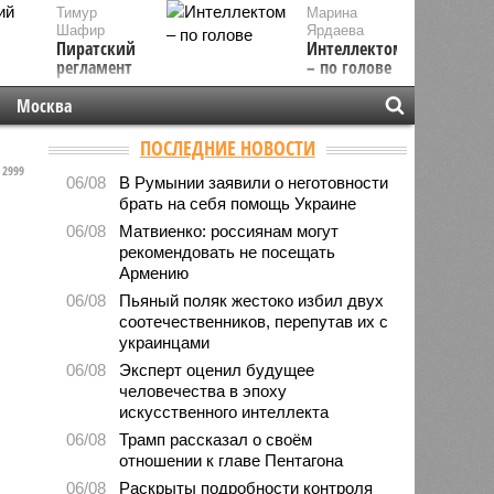
Тимур
Марина
Шафир
Ярдаева
Пиратский
Интеллектом
регламент
– по голове
Москва
ПОСЛЕДНИЕ НОВОСТИ
2999
06/08
В Румынии заявили о неготовности
брать на себя помощь Украине
06/08
Матвиенко: россиянам могут
рекомендовать не посещать
Армению
06/08
Пьяный поляк жестоко избил двух
соотечественников, перепутав их с
украинцами
06/08
Эксперт оценил будущее
человечества в эпоху
искусственного интеллекта
06/08
Трамп рассказал о своём
отношении к главе Пентагона
06/08
Раскрыты подробности контроля