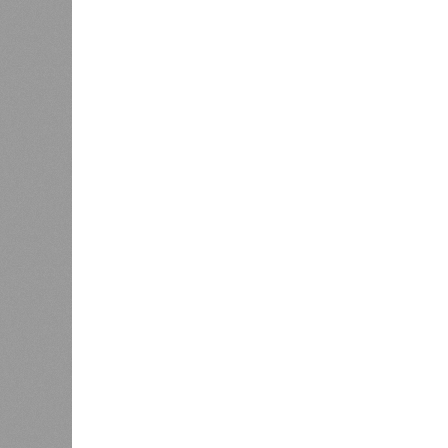
A-Z Animals, основываясь на совр
тенденциях, составили свой списо
бедствий, угрожающих человечеству
«Золото» получили землетрясения.
Тихоокеанское вулканическое огне
западное побережье Северной и Юж
расположены на очень активных ли
центральная часть США – причина
Землетрясения средней силы – явле
периодически, раз в несколько стол
примеру, в самом конце 2004 года 
Суматра, а следом пошли огромные
тыс. погибших.
На втором месте в рейтинге A-Z An
относятся: побережье Индийского о
также некоторые районы Карибского
уже не только Поднебесная с Индие
«Бронзу» получают извержения су
может случиться, если окончатель