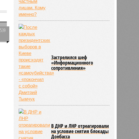
е
1539
0
а
и
Застрелился шеф
443
«Информационного
сопротивления»
В ДНР и ЛНР отреагировали
на условие снятия блокады
Донбасса