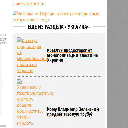
Новости smi2.ru
06/08
Euractiv: закрытие границы с
Россией спровоцировало спад
экономики Финляндии
06/08
Минобрнауки осенью примет
ЕЩЕ ИЗ РАЗДЕЛА «УКРАИНА»
решение о правилах приёма на
платные места в вузах
сии»
12:37
12:37
Кравчук предостерег от
монополизации власти на
Украине
Кому Владимир Зеленский
продаёт газовую трубу?