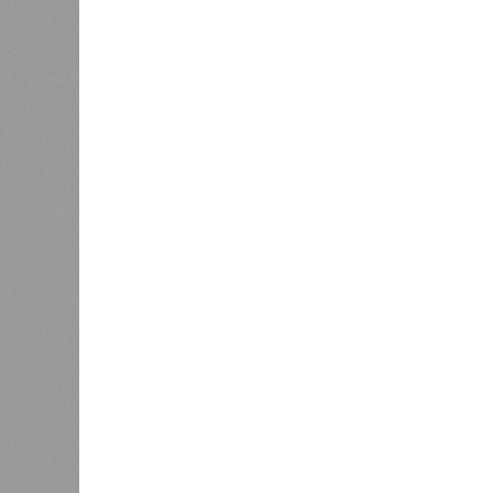
Право на память
особенн
катастр
0
на день
Энергообман
Расск
0
очеред
биологов, называется «Конец всей
исследователей в организации кон
разберётся, как и где уменьшить 
Да, на
(фото: en.wikipedia.org)
единст
полноц
жизнь уничтожить. Так уж вышло, 
всевозможные геологические, мете
человека довольно опасны. Или по
Все стихии сразу
Около 100 лет назад в Поднебесно
тремя несчастьями. Страну послед