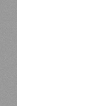
спровоцированной катастрофой па
Третье место по кровожадности в р
бедствий занимает смертоносный ц
ставший самым мощным среди себе
наблюдений. Он поразил территори
тогда называвшейся Восточным Пак
штата Западная Бенгалия. Шторма 
полумиллиона человек.
Кажется, стремящаяся сохранить с
знала о том, какие именно страны 
«грязными» в плане производств, 
их демографию. А как ещё объяснить
природных катастроф почти все ме
Пакистане, Бангладеш и Турции? Ч
никогда не затрагивали, здесь бе
эпидемии вроде бубонной чумы (200
17,4 до 100 млн погибших во всём м
Когда земля – дыбом
Но это дела давно минувших дней.