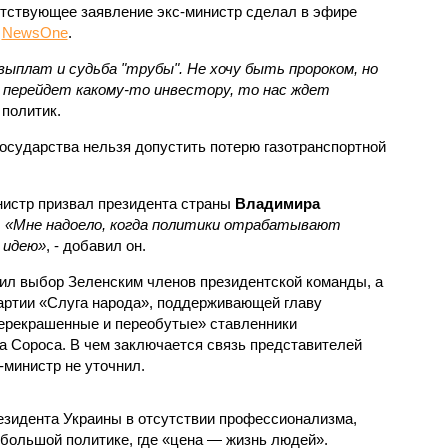
тствующее заявление экс-министр сделал в эфире
а
NewsOne
.
 выплат и судьба "трубы". Не хочу быть пророком, но
а перейдет какому-то инвестору, то нас ждет
 политик.
 государства нельзя допустить потерю газотранспортной
нистр призвал президента страны
Владимира
.
«Мне надоело, когда политики отрабатывают
 идею»
, - добавил он.
оил выбор Зеленским членов президентской команды, а
партии «Слуга народа», поддерживающей главу
«перекрашенные и переобутые» ставленники
 Сороса. В чем заключается связь представителей
-министр не уточнил.
зидента Украины в отсутствии профессионализма,
в большой политике, где «цена — жизнь людей».