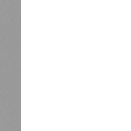
паводок, невероятные ливни. Неск
стихий. Вот что тогда приключилось
Зима 1931 года выдалась в Китае 
образовалось огромное количество
суши, продолжавшегося с 1928-го. 
устремился в реки, начался небы
наводнением, которое обильные вес
преобразовалось в массовый потоп
циклонами. Последствия оказались
территорию в 180 тыс. квадратных 
Курским или Калужским областям, 
В общем, недаром события 1931-го
смертоносных стихийных бедствий,
пострадавших в тот год достигло 5
составило 4 миллиона. Впрочем, для
года вода прорвала многочисленны
Северный Китай, так как местность
препятствий на своём пути, уничто
квадратных километров (а это бол
2 млн человек остались без крова,