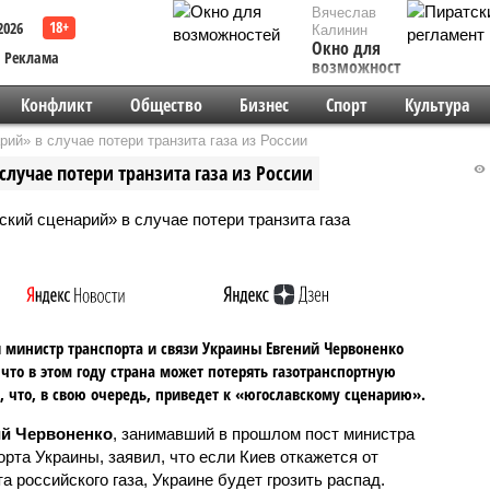
Вячеслав
2026
Калинин
Окно для
Реклама
возможностей
Конфликт
Общество
Бизнес
Спорт
Культура
ий» в случае потери транзита газа из России
лучае потери транзита газа из России
министр транспорта и связи Украины Евгений Червоненко
 что в этом году страна может потерять газотранспортную
, что, в свою очередь, приведет к «югославскому сценарию».
ий Червоненко
, занимавший в прошлом пост министра
орта Украины, заявил, что если Киев откажется от
а российского газа, Украине будет грозить распад.