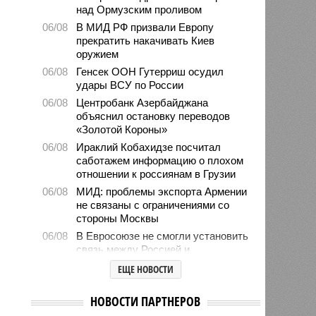
над Ормузским проливом
06/08
В МИД РФ призвали Европу
прекратить накачивать Киев
оружием
06/08
Генсек ООН Гутерриш осудил
удары ВСУ по России
06/08
Центробанк Азербайджана
объяснил остановку переводов
«Золотой Короны»
06/08
Ираклий Кобахидзе посчитал
саботажем информацию о плохом
отношении к россиянам в Грузии
06/08
МИД: проблемы экспорта Армении
не связаны с ограничениями со
стороны Москвы
06/08
В Евросоюзе не смогли установить
связь между Россией и
миграционным кризисом в Сеуте
ЕЩЕ НОВОСТИ
06/08
Ямпольская объяснила причины
проблем с поступлением в
НОВОСТИ ПАРТНЕРОВ
ведущие вузы страны