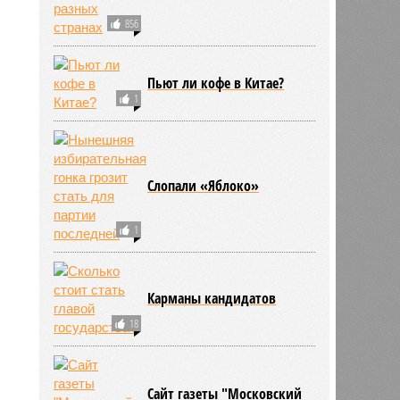
856
Пьют ли кофе в Китае?
1
Слопали «Яблоко»
1
Карманы кандидатов
18
Сайт газеты "Московский