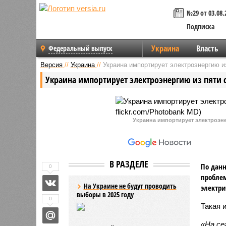
№29 от 03.08.
Подписка
Украина
Власть
Федеральный выпуск
Версия
//
Украина
//
Украина импортирует электроэнергию из
Украина импортирует электроэнергию из пяти 
Украина импортирует электроэнер
В РАЗДЕЛЕ
По данн
0
проблем
На Украине не будут проводить
электри
выборы в 2025 году
0
Такая 
«На се