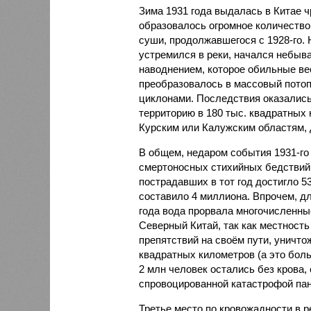
Зима 1931 года выдалась в Китае 
образовалось огромное количество
суши, продолжавшегося с 1928-го. 
устремился в реки, начался небы
наводнением, которое обильные вес
преобразовалось в массовый потоп
циклонами. Последствия оказались
территорию в 180 тыс. квадратных 
Курским или Калужским областям, 
В общем, недаром события 1931-го
смертоносных стихийных бедствий,
пострадавших в тот год достигло 5
составило 4 миллиона. Впрочем, для
года вода прорвала многочисленны
Северный Китай, так как местность
препятствий на своём пути, уничто
квадратных километров (а это бол
2 млн человек остались без крова,
спровоцированной катастрофой па
Третье место по кровожадности в р