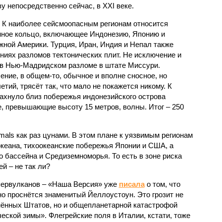
 непосредственно сейчас, в XXI веке.
 К наиболее сейсмоопасным регионам относится
нное кольцо, включающее Индонезию, Японию и
ной Америки. Турция, Иран, Индия и Непал также
ниях разломов тектонических плит. Не исключение и
 в Нью-Мадридском разломе в штате Миссури.
ние, в общем-то, обычное и вполне сносное, но
етий, трясёт так, что мало не покажется никому. К
бахнуло близ побережья индонезийского острова
, превышающие высоту 15 метров, волны. Итог – 250
imals как раз цунами. В этом плане к уязвимым регионам
кеана, тихо­океанские побережья Японии и США, а
 бассейна и Средиземноморья. То есть в зоне риска
й – не так ли?
первулканов – «Наша Версия» уже
писала
о том, что
но проснётся знаменитый Йеллоустоун. Это грозит не
нённых Штатов, но и общепланетарной катастрофой
еской зимы». Флегрейские поля в Италии, кстати, тоже