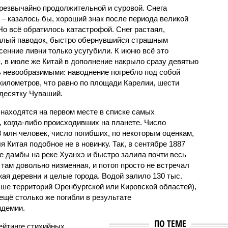
чрезвычайно продолжительной и суровой. Снега
 – казалось бы, хороший знак после периода великой
Но всё обратилось катастрофой. Снег растаял,
валый паводок, быстро обернувшийся страшным
енние ливни только усугубили. К июню всё это
, в июле же Китай в дополнение накрыло сразу девятью
 невообразимыми: наводнение погребло под собой
километров, что равно по площади Карелии, шести
десятку Чуваший.
 находятся на первом месте в списке самых
 когда-либо происходивших на планете. Число
3 млн человек, число погибших, по некоторым оценкам,
 Китая подобное не в новинку. Так, в сентябре 1887
е дамбы на реке Хуанхэ и быстро залила почти весь
 там довольно низменная, и потоп просто не встречал
жая деревни и целые города. Водой залило 130 тыс.
ьше территорий Оренбургской или Кировской областей),
 ещё столько же погибли в результате
ндемии.
ПО ТЕМЕ
ейтинге стихийных