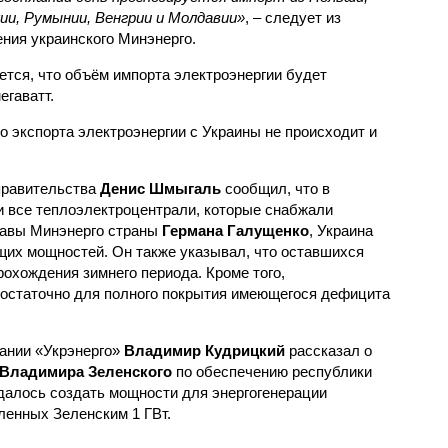
ии, Румынии, Венгрии и Молдавии»
, – следует из
ния украинского Минэнерго.
ется, что объём импорта электроэнергии будет
егаватт.
о экспорта электроэнергии с Украины не происходит и
 правительства
Денис Шмыгаль
сообщил, что в
 все теплоэлектроцентрали, которые снабжали
лавы Минэнерго страны
Германа Галущенко
, Украина
х мощностей. Он также указывал, что оставшихся
охождения зимнего периода. Кроме того,
достаточно для полного покрытия имеющегося дефицита
пании «Укрэнерго»
Владимир Кудрицкий
рассказал о
Владимира Зеленского
по обеспечению республики
удалось создать мощности для энергогенерации
енных Зеленским 1 ГВт.