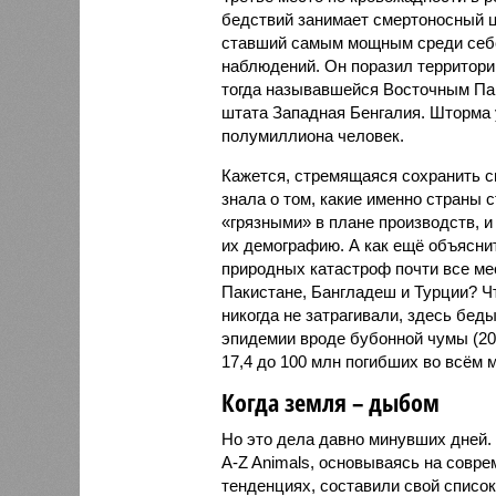
бедствий занимает смертоносный ц
ставший самым мощным среди себе
наблюдений. Он поразил территори
тогда называвшейся Восточным Пак
штата Западная Бенгалия. Шторма 
полумиллиона человек.
Кажется, стремящаяся сохранить с
знала о том, какие именно страны 
«грязными» в плане производств, 
их демографию. А как ещё объяснить
природных катастроф почти все ме
Пакистане, Бангладеш и Турции? Ч
никогда не затрагивали, здесь бе
эпидемии вроде бубонной чумы (200
17,4 до 100 млн погибших во всём м
Когда земля – дыбом
Но это дела давно минувших дней.
A-Z Animals, основываясь на совр
тенденциях, составили свой списо