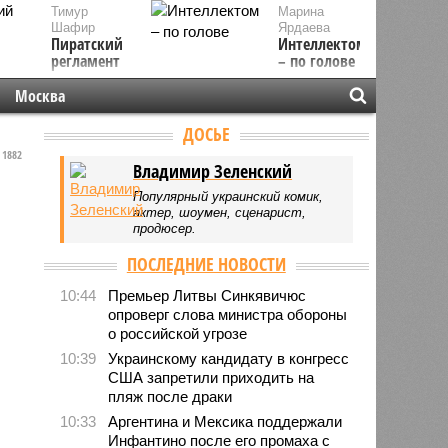
Тимур
Марина
Шафир
Ярдаева
Пиратский
Интеллектом
регламент
– по голове
Москва
ДОСЬЕ
1882
Владимир Зеленский
Популярный украинский комик,
актер, шоумен, сценарист,
продюсер.
ПОСЛЕДНИЕ НОВОСТИ
10:44
Премьер Литвы Синкявичюс
опроверг слова министра обороны
о российской угрозе
10:39
Украинскому кандидату в конгресс
США запретили приходить на
пляж после драки
10:33
Аргентина и Мексика поддержали
Инфантино после его промаха с