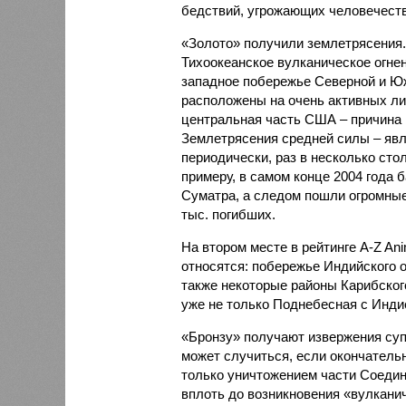
бедствий, угрожающих человечеству
«Золото» получили землетрясения.
Тихоокеанское вулканическое огне
западное побережье Северной и Юж
расположены на очень активных ли
центральная часть США – причина
Землетрясения средней силы – явле
периодически, раз в несколько стол
примеру, в самом конце 2004 года 
Суматра, а следом пошли огромные
тыс. погибших.
На втором месте в рейтинге A-Z An
относятся: побережье Индийского о
также некоторые районы Карибского
уже не только Поднебесная с Индие
«Бронзу» получают извержения су
может случиться, если окончатель
только уничтожением части Соеди
вплоть до возникновения «вулканич