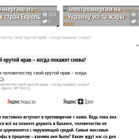
ить
приостановила передачу
оэнергию из
электроэнергии на
1414
х стран Европы
Украину из-за жары
0
м украинского
В молдавской компании
о, страна в условиях
Moldelectrica сообщили о
еству свой крутой нрав – когда покажет снова?
 электроэнергии
вынужденной приостановке
ся запросить помощь из
поставок электроэнергии на
 стран, включая
Украину в связи с аномально
 крутой нрав – когда покажет снова?
 Словакию, Польшу и
жаркой погодой, установившейс
в республике.
овечеству свой крутой нрав – когда покажет снова?
(фото: АР-ТАСС)
 постоянно вступает в противоречие с нами. Ведь пока она
ся всё на планете держать в балансе, человечество не
о церемонится с окружающей средой. Самые массовые
офы в прошлом – какими они были? Какие ждут нас со дня