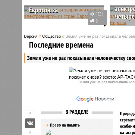
запрос
электроэнергии из стран
электр
Евросоюза
1731
четырё
В условиях регулярных
0
почасовых отключений
По данны
электричества, которые
Минэнерг
Версия
//
Общество
//
Земля уже не раз показывала человеч
наблюдаются на Украине,
дефицита
Последние времена
республика прибегла к запросу
собирает
импорта электроэнергии из
соседних
Земля уже не раз показывала человечеству свой
соседних стран.
Румынию,
Венгрию.
Земля уже не раз показывала чел
В РАЗДЕЛЕ
Природа
0
стремит
Право на память
особенн
катастр
0