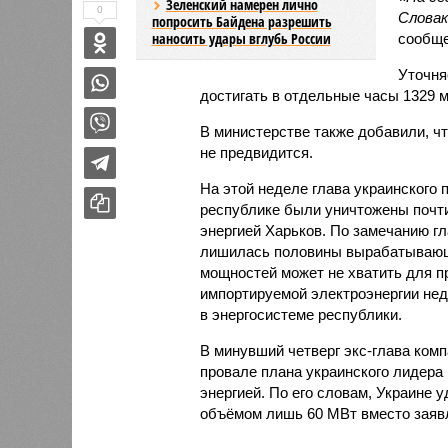
Зеленский намерен лично
0
Словак
попросить Байдена разрешить
наносить удары вглубь России
сообще
Уточня
достигать в отдельные часы 1329 м
В министерстве также добавили, чт
не предвидится.
На этой неделе глава украинского
республике были уничтожены почти
энергией Харьков. По замечанию г
лишилась половины вырабатывающи
мощностей может не хватить для пр
импортируемой электроэнергии не
в энергосистеме республики.
В минувший четверг экс-глава ком
провале плана украинского лидера
энергией. По его словам, Украине 
объёмом лишь 60 МВт вместо заявл