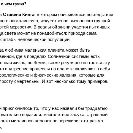
 и чем грозят?
аз
Стивена Кинга
, в котором описывались последствия
ного апокалипсиса, искусственно вызванного группой
 этой мерзости». В реальной жизни участия пытливых
ца света может не понадобиться: природа сама
масштабы человеческой популяции.
ша любимая маленькая планета может быть
венной, где в пределах Солнечной системы есть
енная жизнь, но Земля также регулярно пытается эту
что внутренние процессы на планете включают в себя
орологические и физические явления, которые для
просту смертельны. И вот несколько тому примеров.
й приключилось то, что у нас назвали бы тридцатью
овательно поразили: многолетняя засуха, страшный
олько миллионов человек не пережили этот разгул
.