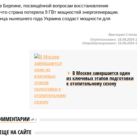
в Берлине, посвящённой вопросам восстановления
 что страна потеряла 9 ГВт мощностей энергогенерации.
онца нынешнего года Украина создаст мощности для
Виктория Степа
Опубликовано:
15.09.2024 
Отредактировано:
15.09.2024 
В Москве завершается один
из ключевых этапов подготовки
к отопительному сезону
ОММЕНТАРИИ
0
а намерена
Молдавия
ЕЩЕ НА САЙТЕ