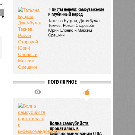
Висты недели: самоуважение
8
и глубинный народ
Татьяна Буцкая, Джамбулат
Текиев, Роман Старовойт,
Юрий Слонис и Максим
Орешкин
ПОПУЛЯРНОЕ
Волна самоубийств
прокатилась в
киберкомандовании США