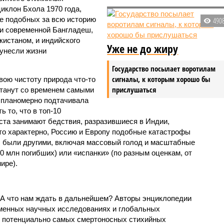
иклон Бхола 1970 года,
 подобных за всю историю
490
и современной Бангладеш,
истаном, и индийского
Уже не до жиру
унесли жизни
Государство посылает воротилам
сигналы, к которым хорошо бы
вою чистоту природа что-то
прислушаться
станут со временем самыми
и планомерно подтачивала
 то, что в топ-10
ста занимают бедствия, разразившиеся в Индии,
то характерно, Россию и Европу подобные катастрофы
ды были другими, включая массовый голод и масштабные
 млн погибших) или «испанки» (по разным оценкам, от
ире).
 А что нам ждать в дальнейшем? Авторы энциклопедии
еменных научных исследованиях и глобальных
к потенциально самых смертоносных стихийных