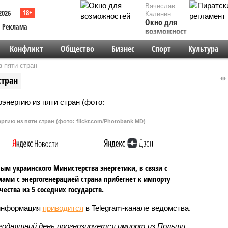
Вячеслав
2026
Калинин
Окно для
Реклама
возможностей
Конфликт
Общество
Бизнес
Спорт
Культура
 пяти стран
стран
гию из пяти стран (фото: flickr.com/Photobank MD)
ым украинского Министерства энергетики, в связи с
ами с энергогенерацией страна прибегнет к импорту
чества из 5 соседних государств.
информация
приводится
в Telegram-канале ведомства.
годняшний день прогнозируется импорт из Польши,