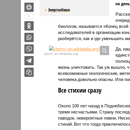
на день
Энергообман
Расск
0
очеред
биологов, называется «Конец всей
исследователей в организации кон
разберётся, как и где уменьшить 
Да, на
(фото: en.wikipedia.org)
единст
полноц
жизнь уничтожить. Так уж вышло, 
всевозможные геологические, мете
человека довольно опасны. Или по
Все стихии сразу
Около 100 лет назад в Поднебесно
тремя несчастьями. Страну послед
паводок, невероятные ливни. Неск
стихий. Вот что тогда приключилось