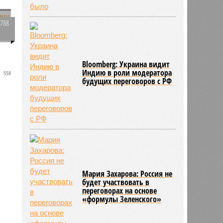
1788
0
Bloomberg: Украина видит
Индию в роли модератора
558
будущих переговоров с РФ
я
Мария Захарова: Россия не
будет участвовать в
переговорах на основе
«формулы Зеленского»