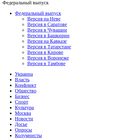
Версия в Тамбове
Украина
Власть
Конфликт
Общество
Бизнес
Спорт
Культура
Москва
Новости
Досье
Опросы
Колумнисты
Стриптиз по праздникам
Сюжеты
Версия
//
Общество
//
У одной из разделенных сиамских
близняшек Зиты Резахановой отказали почки
У одной из разделенных сиамских
близняшек Зиты Резахановой отказали
почки