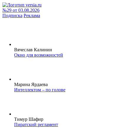
№29 от 03.08.2026
Подписка
Реклама
Вячеслав Калинин
Окно для возможностей
Марина Ярдаева
Интеллектом – по голове
Тимур Шафир
Пиратский регламент
Федеральный выпуск
Федеральный выпуск
Версия на Неве
Версия в Саратове
Версия в Чувашии
Версия в Башкирии
Версия на Кавказе
Версия в Татарстане
Версия в Кирове
Версия в Воронеже