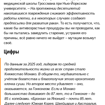
медицинской школы Гроссмана при Нью-Йоркском
университете.
– На протяжении десятилетий
накопившиеся повреждения снижают эффективность
работы клетки, а в некоторых случаях создают
предпосылки для развития рака»
. То есть получается, что,
какие бы антивозрастные процедуры вы ни проводили, как
бы ни пытались замедлить старение, устраняя его
причины, всё равно ничего не выйдет – мутации возьмут
своё.
Цифры
По данным за 2025 год, лидером по средней
продолжительности жизни из всех стран стало
Княжество Монако. В общем-то, неудивительно с
учётом богатства и благополучия этого крохотного
клочка суши. Но второе место удивляет – оно,
оказывается, за Гонконгом. Если в Монако
большинство доживают до 87 лет, то в Гонконге – до
85 с копейками. «Бронза» за Японией – почти 85 лет.
Далее следуют Южная Корея, Швейцария и Австралия.