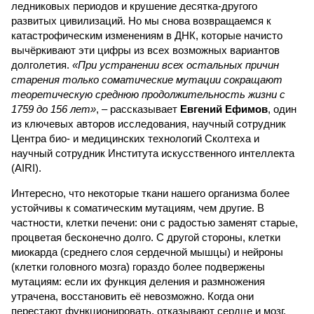
ледниковых периодов и крушение десятка-другого
развитых цивилизаций. Но мы снова возвращаемся к
катастрофическим изменениям в ДНК, которые начисто
вычёркивают эти цифры из всех возможных вариантов
долголетия.
«При устранении всех остальных причин
старения только соматические мутации сокращают
теоретическую среднюю продолжительность жизни с
1759 до 156 лет»
, – рассказывает
Евгений Ефимов
, один
из ключевых авторов исследования, научный сотрудник
Центра био- и медицинских технологий Сколтеха и
научный сотрудник Института искусственного интеллекта
(AIRI).
Интересно, что некоторые ткани нашего организма более
устойчивы к соматическим мутациям, чем другие. В
частности, клетки печени: они с радостью заменят старые,
процветая бесконечно долго. С другой стороны, клетки
миокарда (среднего слоя сердечной мышцы) и нейроны
(клетки головного мозга) гораздо более подвержены
мутациям: если их функция деления и размножения
утрачена, восстановить её невозможно. Когда они
перестают функционировать, отказывают сердце и мозг,