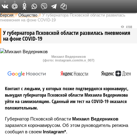
0
0
0
Федеральный выпуск
Версия
//
Общество
//
У губернатора Псковской области развилась
пневмония на фоне COVID-19
4108
У губернатора Псковской области развилась пневмония
на фоне COVID-19
Михаил Ведерников
(фото: instagram.com/m.v_007)
Контакт с людьми, у которых позже подтвердился коронавирус,
вынудил губернатора Псковской области Михаила Ведерникова
уйти на самоизоляцию. Сданный им тест на COVID-19 оказался
положительным.
Губернатор Псковской области
Михаил Ведерников
заразился коронавирусом. Об этом руководитель региона
сообщил в своем
Instagram*
.