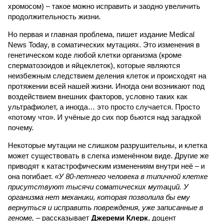
хромосом) – такое можно исправить и заодно увеличить
продолжительность жизни.
Но первая и главная проблема, пишет издание Medical
News Today, в соматических мутациях. Это изменения в
генетическом коде любой клетки организма (кроме
сперматозоидов и яйцеклеток), которые являются
неизбежным следствием деления клеток и происходят на
протяжении всей нашей жизни. Иногда они возникают под
воздействием внешних факторов, условно таких как
ультрафиолет, а иногда… это просто случается. Просто
«потому что». И учёные до сих пор бьются над загадкой
почему.
Некоторые мутации не слишком разрушительны, и клетка
может существовать в слегка изменённом виде. Другие же
приводят к катастрофическим изменениям внутри неё – и
она погибает.
«У 80-летнего человека в типичной клетке
присутствуют тысячи соматических мутаций. У
организма нет механики, которая позволила бы ему
вернуться и исправить повреждения, уже записанные в
геноме,
– рассказывает
Джереми Клерк
, доцент