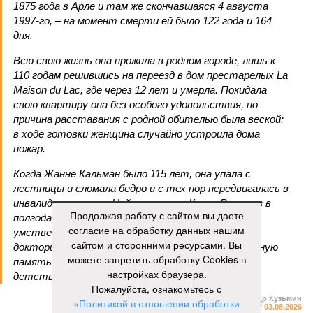
1875 года в Арле и там же скончавшаяся 4 августа
1997-го, – на момент смерти ей было 122 года и 164
дня.
Всю свою жизнь она прожила в родном городе, лишь к
110 годам решившись на переезд в дом престарелых La
Maison du Lac, где через 12 лет и умерла. Покидала
свою квартиру она без особого удовольствия, но
причина расставания с родной обителью была веской:
в ходе готовки женщина случайно устроила дома
пожар.
Когда Жанне Кальман было 115 лет, она упала с
лестницы и сломала бедро и с тех пор передвигалась в
инвалидном кресле. Нейропсихолог Карен Ричи раз в
Продолжая работу с сайтом вы даете
полгода проводила исследования психического и
согласие на обработку данных нашим
умственного состояния старушки: по словам
сайтом и сторонними ресурсами. Вы
докторши, Кальман до самого конца сохраняла ясную
можете запретить обработку Cookies в
память и ум, рассказывая Ричи стихи из своего
настройках браузера.
детства и решая арифметические задачки.
Пожалуйста, ознакомьтесь с
Александр Кузьмин
«Политикой в отношении обработки
Газета
«Наша версия» №29 от 03.08.2026