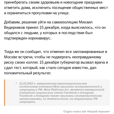
пренебрегать своим здоровьем и новогодние праздники
отметить дома, исключить посещение общественных мест
и ограничиться прогулками на улице.
Добавим, решение уйти на самоизоляцию Михаил
Ведерников принял 15 декабря, когда выяснилось, что он
общался с людьми, у которых в последствии был
подтвержден коронавирус.
Тогда же он сообщил, что отменил все запланированные в
Москве встречи, чтобы не подвергать неоправданному
риску своих коллег. 15 декабря губернатор вызвал врача и
сдал тест, который, как стало сегодня известно, дал
положительный результат.
*
21.03.2022 г. американская транснациональная
холдинговая компания Meta признана экстремистской и
запрещена в РФ. Meta Platforms Inc. является материнской
компанией социальных сетей Facebook и Instagram.
Facebook и Instagram также признаны экстремистскими
организациями, их деятельность на территории РФ
запрещена.
Отдел новостей «Нашей версии»