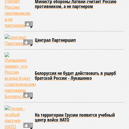
(клетки головного мозга) гораздо более подвержены
мутациям: если их функция деления и размножения
утрачена, восстановить её невозможно. Когда они
перестают функционировать, отказывают сердце и мозг,
что, разумеется, приводит к смерти. Авторы исследования
называют эти типы клеток «критическими точками
ограничения продолжительности жизни».
Причина ясна, но будущее в тумане
Получается, что бедная несчастная печень, вынужденная
переваривать вредную пищу и прочий алкоголь на
ежедневной основе, могла бы прожить десятки тысяч лет!
А вот мозг, от которого эта печень полностью зависит, – нет.
Согласно сколковской модели повреждение одних только
нейронов сокращает среднюю продолжительность жизни
до 194 лет, а повреждение клеток сердечной мышцы – до
208 лет. Эти результаты заставляют усомниться в мечтах
энтузиастов долголетия, таких как биохакер Брайан
Джонсон, который ежегодно тратит миллионы долларов на
попытки замедлить процесс старения и в конечном счёте
опередить саму смерть, иронизируют в New York Post.