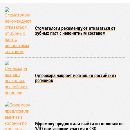
Мы могли бы жить сотни лет, но этого никогда не будет (фото: Deep
Vision)
Как бы мы ни старались, достигнуть бессмертия у человека не
получится никогда, даже при самых совершенных технологиях и
самой совершенной медицине. Точку в многолетних дебатах о
долголетии поставило новое исследование российских учёных: в
теории максимальный предел жизни – 194 года. Но и этот
возраст практически вряд ли достижим – во всём виноваты
мутации ДНК.
Сюжет:
Здоровье
В 2023 году в статье, опубликованной в научном издании
Cell.com, были описаны 12 признаков старения. К ним
относятся – не пугайтесь учёных терминов – повышенная
вероятность генетических мутаций при делении клетки,
неспособность контролировать выработку и поддержание
белков, а также дисфункция митохондрий. Некоторые из
этих признаков обратимы. Во всяком случае, таковы