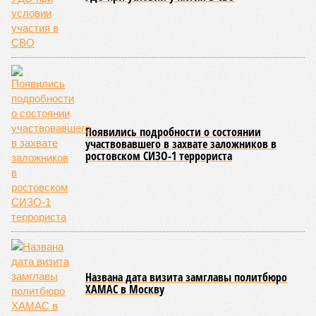
предположения исследователей. Например, одним из
признаков биологического старения является уменьшение
длины теломер (защитных «колпачков» на концах
хромосом) – такое можно исправить и заодно увеличить
продолжительность жизни.
Но первая и главная проблема, пишет издание Medical
News Today, в соматических мутациях. Это изменения в
генетическом коде любой клетки организма (кроме
сперматозоидов и яйцеклеток), которые являются
неизбежным следствием деления клеток и происходят на
протяжении всей нашей жизни. Иногда они возникают под
воздействием внешних факторов, условно таких как
ультрафиолет, а иногда… это просто случается. Просто
«потому что». И учёные до сих пор бьются над загадкой
почему.
Некоторые мутации не слишком разрушительны, и клетка
может существовать в слегка изменённом виде. Другие же
приводят к катастрофическим изменениям внутри неё – и
она погибает.
«У 80-летнего человека в типичной клетке