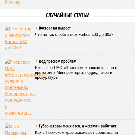
присутствуют тысячи соматических мутаций. У
организма нет механики, которая позволила бы ему
вернуться и исправить повреждения, уже записанные в
геноме,
– рассказывает
Джереми Клерк
, доцент
медицинской школы Гроссмана при Нью-Йоркском
университете.
– На протяжении десятилетий
накопившиеся повреждения снижают эффективность
работы клетки, а в некоторых случаях создают
предпосылки для развития рака»
. То есть получается, что,
какие бы антивозрастные процедуры вы ни проводили, как
бы ни пытались замедлить старение, устраняя его
причины, всё равно ничего не выйдет – мутации возьмут
своё.
Цифры
По данным за 2025 год, лидером по средней
продолжительности жизни из всех стран стало
Княжество Монако. В общем-то, неудивительно с
учётом богатства и благополучия этого крохотного
клочка суши. Но второе место удивляет – оно,