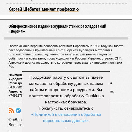
Главная проблема и печаль в том, что не в одних только
мутациях дело.
«Наше исследование показывает, что
соматические мутации вносят значительный вклад в
старение, но сами по себе они не могут объяснить
наблюдаемую смертность, –
цитирует Medical Express
соавтора исследования
Дмитрия Крюкова
, научного
сотрудника Центра био- и медицинских технологий
Сколтеха и старшего научного сотрудника AIRI. –
Это
означает, что другие механизмы старения, такие как
потеря протеостаза, митохондриальная дисфункция или
эпигенетические изменения, вносят сопоставимый вклад
в ограничение продолжительности жизни».
Продолжая работу с сайтом вы даете
согласие на обработку данных нашим
Впрочем, исключение соматических мутаций в любом
сайтом и сторонними ресурсами. Вы
случае сильно бы продлило человеческую жизнь. Но как
можете запретить обработку Cookies в
их исключить? Ведь всё это зависит от множества
настройках браузера.
вводных, от обычных ошибок при делении клеток до
Пожалуйста, ознакомьтесь с
стрессовых факторов, состояния окружающей среды и
«Политикой в отношении обработки
воздействия вирусов. На этот вопрос ответа у учёных из
персональных данных»
Сколкова нет. Во всяком случае, пока нет.
.
Кстати