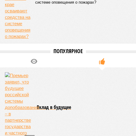
оказывается, за Гонконгом. Если в Монако
большинство доживают до 87 лет, то в Гонконге – до
85 с копейками. «Бронза» за Японией – почти 85 лет.
Далее следуют Южная Корея, Швейцария и Австралия.
Средняя продолжительность жизни в России – 74,2
года, от лидеров рейтинга мы очень далеки. Впрочем,
Владимир Путин поставил задачу, чтобы к 2030 году
эта цифра выросла до 78 лет, а к 2036 году – до 81
года. Как это будет выполняться, неизвестно.
Эта железная печень
В своём новейшем исследовании, опубликованном в NPJ
Aging, группа учёных из Сколковского института науки и
технологий во главе с доктором биологических наук
Екатериной Храмеевой
подсчитала максимальный срок
жизни человека. Вернее, каким бы этот срок мог быть, если
исключить из уравнения все признаки старения, в том
числе и соматические мутации.
Итак, пишет в своей разошедшейся на многомиллионную
аудиторию публикации New York Post (почему, кстати, New
York Post, а не отечественные издания?), получилось, что