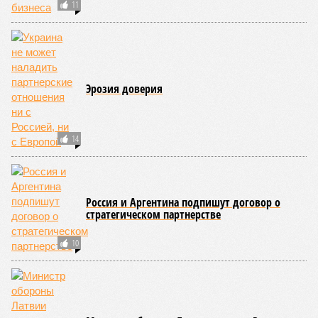
средним показателем было бы 1759 лет, а максимальным –
29 921 год. Неплохо: одному-единственному человеку
можно было бы застать сразу несколько концов света,
ледниковых периодов и крушение десятка-другого
развитых цивилизаций. Но мы снова возвращаемся к
катастрофическим изменениям в ДНК, которые начисто
вычёркивают эти цифры из всех возможных вариантов
долголетия.
«При устранении всех остальных причин
старения только соматические мутации сокращают
теоретическую среднюю продолжительность жизни с
1759 до 156 лет»
, – рассказывает
Евгений Ефимов
, один
из ключевых авторов исследования, научный сотрудник
Центра био- и медицинских технологий Сколтеха и
научный сотрудник Института искусственного интеллекта
(AIRI).
Интересно, что некоторые ткани нашего организма более
устойчивы к соматическим мутациям, чем другие. В
частности, клетки печени: они с радостью заменят старые,
процветая бесконечно долго. С другой стороны, клетки
миокарда (среднего слоя сердечной мышцы) и нейроны