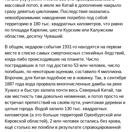
массовый потоп, в июле же Китай в дополнение накрыло
сразу девятью циклонами. Последствия оказались
невообразимыми: наводнение погребло под собой
территорию в 180 тыс. квадратных километров, что равно
по площади Карелии, шести Курским или Калужским
областям, десятку Чуваший.
В общем, недаром события 1931-го находятся на первом
месте в списке самых смертоносных стихийных бедствий,
когда-либо происходивших на планете. Число
пострадавших в тот год достигло 53 млн человек, число
погибших, по некоторым оценкам, составило 4 миллиона.
Впрочем, для Китая подобное не в новинку. Так, в сентябре
1887 года вода прорвала многочисленные дамбы на реке
Хуанхэ и быстро залила почти весь Северный Китай, так
как местность там довольно низменная, и потоп просто не
встречал препятствий на своём пути, уничтожая деревни и
целые города. Водой залило 130 тыс. квадратных
километров (а это больше территорий Оренбургской или
Кировской областей), 2 млн человек остались без крова,
ещё столько же погибли в результате спровоцированной