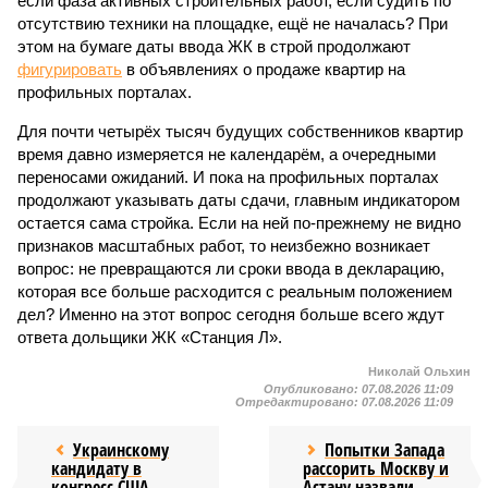
если фаза активных строительных работ, если судить по
отсутствию техники на площадке, ещё не началась? При
этом на бумаге даты ввода ЖК в строй продолжают
фигурировать
в объявлениях о продаже квартир на
профильных порталах.
Для почти четырёх тысяч будущих собственников квартир
время давно измеряется не календарём, а очередными
переносами ожиданий. И пока на профильных порталах
продолжают указывать даты сдачи, главным индикатором
остается сама стройка. Если на ней по-прежнему не видно
признаков масштабных работ, то неизбежно возникает
вопрос: не превращаются ли сроки ввода в декларацию,
которая все больше расходится с реальным положением
дел? Именно на этот вопрос сегодня больше всего ждут
ответа дольщики ЖК «Станция Л».
Николай Ольхин
Опубликовано:
07.08.2026 11:09
Отредактировано:
07.08.2026 11:09
Украинскому
Попытки Запада
кандидату в
рассорить Москву и
конгресс США
Астану назвали