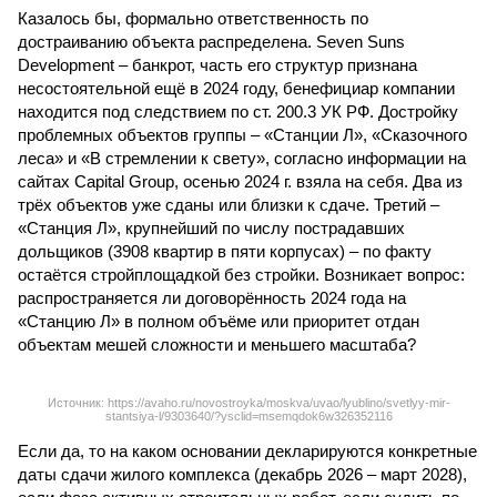
Казалось бы, формально ответственность по
достраиванию объекта распределена. Seven Suns
Development – банкрот, часть его структур признана
несостоятельной ещё в 2024 году, бенефициар компании
находится под следствием по ст. 200.3 УК РФ. Достройку
проблемных объектов группы – «Станции Л», «Сказочного
леса» и «В стремлении к свету», согласно информации на
сайтах Capital Group, осенью 2024 г. взяла на себя. Два из
трёх объектов уже сданы или близки к сдаче. Третий –
«Станция Л», крупнейший по числу пострадавших
дольщиков (3908 квартир в пяти корпусах) – по факту
остаётся стройплощадкой без стройки. Возникает вопрос:
распространяется ли договорённость 2024 года на
«Станцию Л» в полном объёме или приоритет отдан
объектам мешей сложности и меньшего масштаба?
Источник: https://avaho.ru/novostroyka/moskva/uvao/lyublino/svetlyy-mir-
stantsiya-l/9303640/?ysclid=msemqdok6w326352116
Если да, то на каком основании декларируются конкретные
даты сдачи жилого комплекса (декабрь 2026 – март 2028),