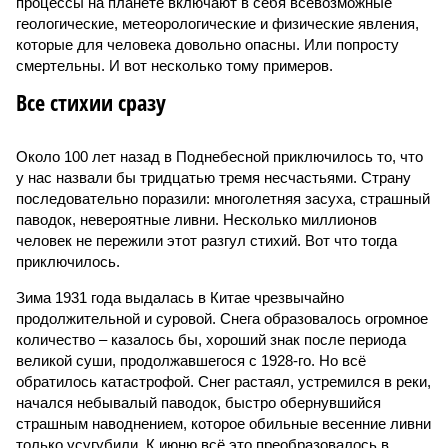
процессы на планете включают в себя всевозможные
геологические, метеорологические и физические явления,
которые для человека довольно опасны. Или попросту
смертельны. И вот несколько тому примеров.
Все стихии сразу
Около 100 лет назад в Поднебесной приключилось то, что
у нас назвали бы тридцатью тремя несчастьями. Страну
последовательно поразили: многолетняя засуха, страшный
паводок, невероятные ливни. Несколько миллионов
человек не пережили этот разгул стихий. Вот что тогда
приключилось.
Зима 1931 года выдалась в Китае чрезвычайно
продолжительной и суровой. Снега образовалось огромное
количество – казалось бы, хороший знак после периода
великой суши, продолжавшегося с 1928-го. Но всё
обратилось катастрофой. Снег растаял, устремился в реки,
начался небывалый паводок, быстро обернувшийся
страшным наводнением, которое обильные весенние ливни
только усугубили. К июню всё это преобразовалось в