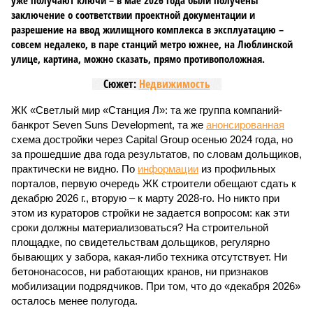
уже получают ключи – в мае 2026 года были получены
заключение о соответствии проектной документации и
разрешение на ввод жилищного комплекса в эксплуатацию –
совсем недалеко, в паре станций метро южнее, на Люблинской
улице, картина, можно сказать, прямо противоположная.
Сюжет:
Недвижимость
ЖК «Светлый мир «Станция Л»: та же группа компаний-
банкрот Seven Suns Development, та же
анонсированная
схема достройки через Capital Group осенью 2024 года, но
за прошедшие два года результатов, по словам дольщиков,
практически не видно. По
информации
из профильных
порталов, первую очередь ЖК строители обещают сдать к
декабрю 2026 г., вторую – к марту 2028-го. Но никто при
этом из кураторов стройки не задается вопросом: как эти
сроки должны материализоваться? На строительной
площадке, по свидетельствам дольщиков, регулярно
бывающих у забора, какая-либо техника отсутствует. Ни
бетононасосов, ни работающих кранов, ни признаков
мобилизации подрядчиков. При том, что до «декабря 2026»
осталось менее полугода.