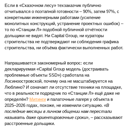
Если в «Сказочном лесу» техзаказчик публично
отчитывался о поэтапной готовности – 90%, затем 97%, с
конкретными инженерными работами (усиление
монолитных конструкций, устранение проектных ошибок) –
то по «Станции Л» подобной публичной отчётности
дольщики не видят. Ни Capital Group, ни кураторы
строительства не подтверждают ни соблюдения графика
строительства, ни объёма фактически выполненных работ.
Напрашивается закономерный вопрос: если
декларируемая «Capital Group модель (достраивать
проблемные объекты SSD») сработала на
Лосиноостровской, почему она не масштабируется на
Люблино? И означает ли отсутствие техники на площадке,
что в реальности подрядчик по «Станции Л» ещё даже не
определён?
Митинги
и палаточные лагеря у объекта в
2025–2026 годах, похоже, не изменили ситуацию.
«В
последние месяцы в личном общении нам перестали
называть даже ориентировочные сроки»
, – рассказывают
расстроенные дольщики.