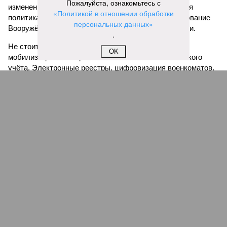
Пожалуйста, ознакомьтесь с
изменений не наблюдается. Напротив, официальная
«Политикой в отношении обработки
политика по-прежнему ориентирована на комплектование
персональных данных»
Вооружённых сил преимущественно контрактниками.
.
Не стоит автоматически связывать с подготовкой
OK
мобилизации и совершенствование системы воинского
учёта. Электронные реестры, цифровизация военкоматов,
обновление баз данных и мероприятия по гражданской
обороне сами по себе являются обычной частью работы
современного государства. Подобные процессы идут во
многих странах независимо от того, участвуют они в
вооружённых конфликтах или нет. Поэтому каждое
изменение в работе военкоматов нельзя рассматривать как
прямое свидетельство скорого массового призыва.
На сегодня военная логика не даёт достаточных оснований
считать новую мобилизацию неизбежной. При сохранении
нынешнего характера боевых действий, стабильном
наборе контрактников и продолжающейся технологической
модернизации Вооружённых сил существующая система
комплектования выглядит более рациональной, чем
возвращение к массовому призыву резервистов. Поэтому