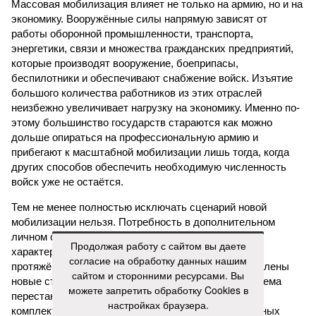
Массовая мобилизация влияет не только на армию, но и на
экономику. Вооружённые силы напрямую зависят от
работы оборонной промышленности, транспорта,
энергетики, связи и множества гражданских предприятий,
которые производят вооружение, боеприпасы,
беспилотники и обеспечивают снабжение войск. Изъятие
большого количества работников из этих отраслей
неизбежно увеличивает нагрузку на экономику. Именно по­
этому большинство государств стараются как можно
дольше опираться на профессиональную армию и
прибегают к масштабной мобилизации лишь тогда, когда
других способов обеспечить необходимую численность
войск уже не остаётся.
Тем не менее полностью исключать сценарий новой
мобилизации нельзя. Потребность в дополнительном
личном составе может возникнуть, если изменится
Продолжая работу с сайтом вы даете
характер конфликта, значительно увеличится
согласие на обработку данных нашим
протяжённость фронта, перед армией будут поставлены
сайтом и сторонними ресурсами. Вы
новые стратегические задачи или контрактная система
можете запретить обработку Cookies в
перестанет обеспечивать необходимый уровень
настройках браузера.
комплектования. Пока публичных признаков подобных