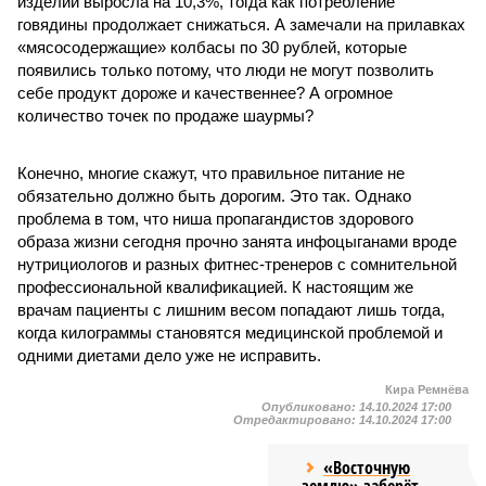
изделий выросла на 10,3%, тогда как потребление
говядины продолжает снижаться. А замечали на прилавках
«мясосодержащие» колбасы по 30 рублей, которые
появились только потому, что люди не могут позволить
себе продукт дороже и качественнее? А огромное
количество точек по продаже шаурмы?
Конечно, многие скажут, что правильное питание не
обязательно должно быть дорогим. Это так. Однако
проблема в том, что ниша пропагандистов здорового
образа жизни сегодня прочно занята инфоцыганами вроде
нутрициологов и разных фитнес-тренеров с сомнительной
профессиональной квалификацией. К настоящим же
врачам пациенты с лишним весом попадают лишь тогда,
когда килограммы становятся медицинской проблемой и
одними диетами дело уже не исправить.
Кира Ремнёва
Опубликовано:
14.10.2024 17:00
Отредактировано:
14.10.2024 17:00
«Восточную