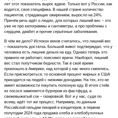
лет этот показатель вырос вдвое. Только вот у России, как
водится, своя специфика. В нашей стране количество
пациентов, страдающих ожирением, выросло на 24%.
Причём речь идёт о людях, для которых лишний вес – это
уже не про килограммы и сантиметры, а про проблемы с
сердцем, диабет и прочие серьёзные заболевания.
В чём же дело? Испокон веков считалось, что лишний вес
– показатель достатка. Большой живот подтверждал, что у
человека есть лишние деньги на еду. Однако теперь это
правило не работает, поясняют врачи. Наоборот, лишний
вес стал попутчиком бедности. Так в своё время
произошло в Америке, над которой у нас много смеялись.
Если присмотреться, то основной процент жирных в США
приходится на людей с низкими доходами. На тех, кто не
имеет возможности покупать полезную еду. В итоге стейк
из лосося заменяется бургером из фастфуда, а
свежевыжатый сок – газировкой. Вот и у нас, судя по
всему, идёт тот же процесс. Например, по данным
Российской гильдии пекарей и кондитеров, в первом
полугодии 2024 года продажа хлеба и хлебобулочных