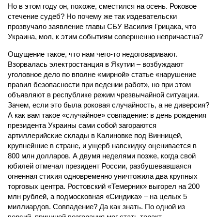
Но в этом году он, похоже, сместился на осень. Роковое
стечение судеб? Но почему же так издевательски
прозвучало заявление главы СБУ Василия Грицака, что
Украина, мол, к этим событиям совершенно непричастна?
Ощущение такое, что нам чего-то недоговаривают.
Взорвалась электростанция в Якутии – возбуждают
уголовное дело по вполне «мирной» статье «нарушение
правил безопасности при ведении работ», но при этом
объявляют в республике режим чрезвычайной ситуации.
Зачем, если это была роковая случайность, а не диверсия?
А как вам такое «случайное» совпадение: в день рождения
президента Украины сами собой загораются
артиллерийские склады в Калиновке под Винницей,
крупнейшие в стране, и ущерб навскидку оценивается в
800 млн долларов. А двумя неделями позже, когда свой
юбилей отмечал президент России, разбушевавшаяся
огненная стихия одновременно уничтожила два крупных
торговых центра. Ростовский «Темерник» выгорел на 200
млн рублей, а подмосковная «Синдика» – на целых 5
миллиардов. Совпадение? Да как знать. По одной из
версий, причиной возгорания мог стать теракт.