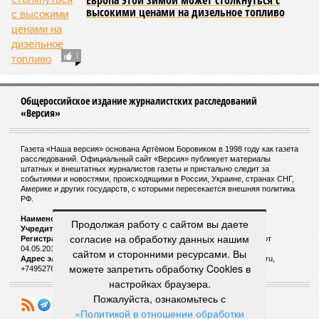
В России изменились правила получения
водительского удостоверения
Травмированная в результате падения с трапа
в Пулково девочка скончалась в больнице
Продолжая работу с сайтом вы даете
согласие на обработку данных нашим
сайтом и сторонними ресурсами. Вы
СЛУЧАЙНЫЕ СТАТЬИ
можете запретить обработку Cookies в
настройках браузера.
Свободное падение
Пожалуйста, ознакомьтесь с
«Политикой в отношении обработки
2 октября умер легендарный Том Петти