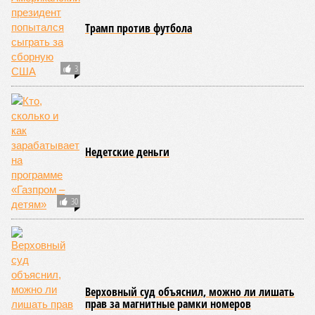
09:59
Детство без ИИ назвали привилегией элиты
09:50
В Германии пенсионной политикой недовольны 80%
граждан
ЕЩЕ НОВОСТИ
НОВОСТИ ПАРТНЕРОВ
Новости smi2.ru
ЕЩЕ ИЗ РАЗДЕЛА «ОБЩЕСТВО»
Опубликована аудиозапись «акустической
атаки», на которую жаловались дипломаты
США на Кубе