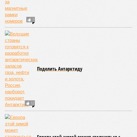
В США беспилотник обнаружил в сгоревшем
городе работающего почтальона
Блогера Михаила Малахова вызвали на
допрос за публикацию скриншота из
«Незнайки на Луне»