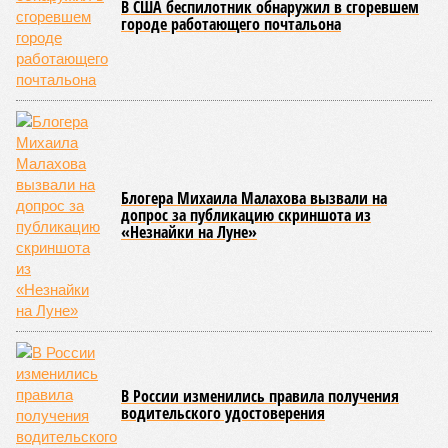
сроки должны материализоваться? На строительной
площадке, по свидетельствам дольщиков, регулярно
бывающих у забора, какая-либо техника отсутствует. Ни
бетононасосов, ни работающих кранов, ни признаков
мобилизации подрядчиков. При том, что до «декабря 2026»
осталось менее полугода.
Если в «Сказочном лесу» техзаказчик публично
отчитывался о поэтапной готовности – 90%, затем 97%, с
конкретными инженерными работами (усиление
монолитных конструкций, устранение проектных ошибок) –
то по «Станции Л» подобной публичной отчётности
дольщики не видят. Ни Capital Group, ни кураторы
строительства не подтверждают ни соблюдения графика
строительства, ни объёма фактически выполненных работ.
Напрашивается закономерный вопрос: если
декларируемая «Capital Group модель (достраивать
проблемные объекты SSD») сработала на
Лосиноостровской, почему она не масштабируется на
Люблино? И означает ли отсутствие техники на площадке,