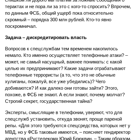
терактах и не пора ли за это с кого-то спросить? Впрочем,
по данным ФСБ, общий ущерб пока относительно
скромный – порядка 300 млн рублей. Кто-то явно
поскромничал.
Задача – дискредитировать власть
Вопросов к спецслужбам тем временем накопилось
немало. Кто именно осуществляет телефонные атаки? –
может, не самый насущный, важнее понимать: с какой
целью их предпринимают? Какие задачи отрабатывают
телефонные террористы (а то, что это не обычные
хулиганы, пожалуй, все уже убедились)? Чего
добиваются? И как далеко они готовы зайти? Этого,
похоже, в ФСБ не знают. А если знают, почему молчат?
Строгий секрет, государственная тайна?
Эксперты, смыслящие в телефонии, уверяют, что для
спецслужб установить, откуда звонят, проще пареной
репы. «Для этого требуются спецсредства, которых нет у
МВД, но у ФСБ таковые имеются, – поясняет гендиректор
агентства «Рустелеком» Юрий Брюквин. – Таким образом,