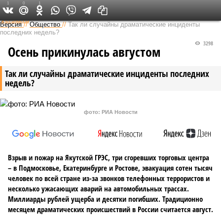
1
0
1
Федеральный выпуск
Версия
//
Общество
//
Так ли случайны драматические инциденты
последних недель?
3298
Осень прикинулась августом
Так ли случайны драматические инциденты последних
недель?
фото: РИА Новости
Взрыв и пожар на Якутской ГРЭС, три сгоревших торговых центра
– в Подмосковье, Екатеринбурге и Ростове, эвакуация сотен тысяч
человек по всей стране из-за звонков телефонных террористов и
несколько ужасающих аварий на автомобильных трассах.
Миллиарды рублей ущерба и десятки погибших. Традиционно
месяцем драматических происшествий в России считается август.