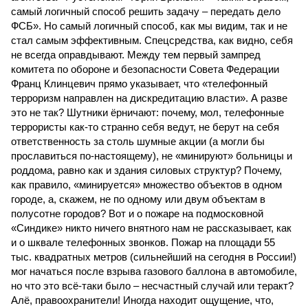
самый логичный способ решить задачу – передать дело
ФСБ». Но самый логичный способ, как мы видим, так и не
стал самым эффективным. Спецсредства, как видно, себя
не всегда оправдывают. Между тем первый зампред
комитета по обороне и безопасности Совета Федерации
Франц Клинцевич прямо указывает, что «телефонный
терроризм направлен на дискредитацию власти». А разве
это не так? Шутники ёрничают: почему, мол, телефонные
террористы как-то странно себя ведут, не берут на себя
ответственность за столь шумные акции (а могли бы
прославиться по-настоящему), не «минируют» больницы и
роддома, равно как и здания силовых структур? Почему,
как правило, «минируется» множество объектов в одном
городе, а, скажем, не по одному или двум объектам в
полусотне городов? Вот и о пожаре на подмосковной
«Синдике» никто ничего внятного нам не рассказывает, как
и о шквале телефонных звонков. Пожар на площади 55
тыс. квадратных метров (сильнейший на сегодня в России!)
мог начаться после взрыва газового баллона в автомобиле,
но что это всё-таки было – несчастный случай или теракт?
Алё, правоохранители! Иногда находит ощущение, что,