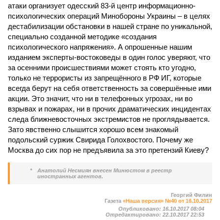
атаки организует одесский 83-й центр информационно-
психологических операций Мин­обороны Украины – в целях
дестабилизации обстановки в нашей стране по уникальной,
специально созданной методике «создания
психологического напряжения». А опрошенные нашим
изданием эксперты-востоковеды в один голос уверяют, что
за осенними происшествиями может стоять кто угодно,
только не террористы из запрещённого в РФ ИГ, которые
всегда берут на себя ответственность за совершённые ими
акции. Это значит, что ни в телефонных угрозах, ни во
взрывах и пожарах, ни в прочих драматических инцидентах
следа ближневосточных экстремистов не проглядывается.
Зато явственно слышится хорошо всем знакомый
подольский суржик Свирида Голохвостого. Почему же
Москва до сих пор не предъявила за это претензий Киеву?
*
Анатолий Несмиян внесен Минюстом в реестр
иностранных агентов.
Георгий Филин
Газета
«Наша версия» №40 от 16.10.2017
Опубликовано:
16.10.2017 08:04
Отредактировано:
22.10.2017 22:53