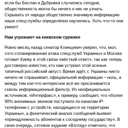
если бы Беслан и Дубровка случились сегодня,
общественность могла бы ничего о них не узнать.
Скрывать от народа общественно значимую информацию
наши спецслужбы определённо научились. Хоть что-то они
умеют!
Нам угрожают на киевском суржике
Ровно месяц назад сенатор Клинцевич уверял, что, мол,
«это спланированная атака спецслужб Украины» и Москва
готовит Киеву в этой связи «жёсткий ответ», так как теперь
достоверно известно, кто нам устроил этой осенью
типичный российский август. Время идёт, с Украины никто
ничего не спрашивает, официальной информации – ноль, а
между тем кое-что интересное всё же просачивается
сквозь информационный фильтр. Из неофициальных
источников. «Интерфакс», к примеру, сообщает, что «более
90% анонимных звонков поступило по каналам IP-
телефонии с устройств, находящихся на территории
Украины», а фонетический анализ сообщений выявил
«принадлежность абонентов к соседнему государству». В
свою очередь, сетевое издание «Взгляд» отметило, что