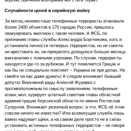
Случайности ценой в сирийскую войну
За месяц неизвестные телефонные террористы атаковали
более 2400 объектов в 170 городах России, пришлось
эвакуировать миллион с гаком человек. А ФСБ, по
признанию главы службы Александра Бортникова, хоть и
установила личности четверых террористов, но не смогла
ни арестовать их, ни прекратить длящуюся больше месяца
вакханалию с ложными угрозами. По слухам, террористы
находятся где-то за рубежом. И тут появляется Грицак и
как бы не специально поясняет – Украина не при делах. Не
смейте на нас даже думать! А следом возникает бывший
депутат Верховной рады Алексей Журавко с
противоположным по смыслу заявлением: телефонные
атаки, мол, курирует штатный советник главы областной
администрации Херсонской области по имени Ростислав
Супрунов. Возникает резонный вопрос: а что, ФСБ об этом
совсем ничего не известно? Или всемогущая служба лишь
важно надувает щёки, а на самом деле просто не в силах
установить истинных телефонных террористов – не говоря