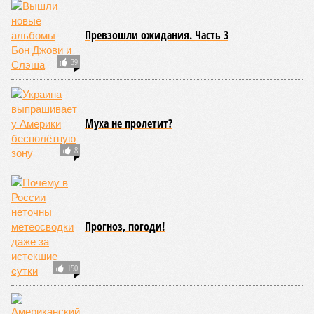
Николай Ольхин
Опубликовано:
07.08.2026 11:09
Отредактировано:
07.08.2026 11:09
Украинскому
Попытки Запада
кандидату в
рассорить Москву и
конгресс США
Астану назвали
запретили
бесперспективными
приходить на пляж
после драки
КОММЕНТАРИИ
0
ПОСЛЕДНИЕ НОВОСТИ
10:12
США разрешили Турции передать Украине ракеты
ATACMS и кассетные боеприпасы
10:11
В Японии впервые за последние годы открыто
назвали США причастными к ядерным
бомбардировкам
10:08
Спецслужбы продолжают использовать номерные
радиостанции для передачи шифровок агентам