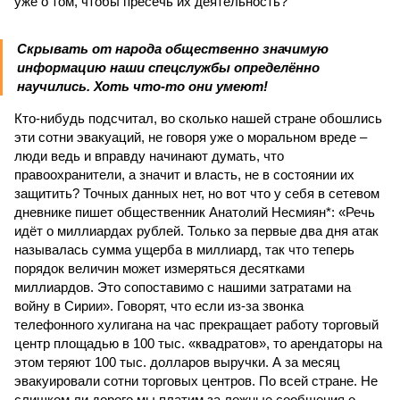
уже о том, чтобы пресечь их деятельность?
Скрывать от народа общественно значимую
информацию наши спецслужбы определённо
научились. Хоть что-то они умеют!
Кто-нибудь подсчитал, во сколько нашей стране обошлись
эти сотни эвакуаций, не говоря уже о моральном вреде –
люди ведь и вправду начинают думать, что
правоохранители, а значит и власть, не в состоянии их
защитить? Точных данных нет, но вот что у себя в сетевом
дневнике пишет общественник Анатолий Несмиян*: «Речь
идёт о миллиардах рублей. Только за первые два дня атак
называлась сумма ущерба в миллиард, так что теперь
порядок величин может измеряться десятками
миллиардов. Это сопоставимо с нашими затратами на
войну в Сирии». Говорят, что если из-за звонка
телефонного хулигана на час прекращает работу торговый
центр площадью в 100 тыс. «квадратов», то арендаторы на
этом теряют 100 тыс. долларов выручки. А за месяц
эвакуировали сотни торговых центров. По всей стране. Не
слишком ли дорого мы платим за ложные сообщения о