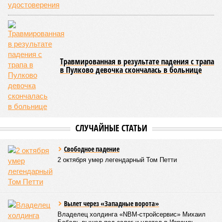
что в реальности подрядчик по «Станции Л» ещё даже не
определён?
Митинги
и палаточные лагеря у объекта в
2025–2026 годах, похоже, не изменили ситуацию.
«В
последние месяцы в личном общении нам перестали
называть даже ориентировочные сроки»
, – рассказывают
расстроенные дольщики.
Казалось бы, формально ответственность по
достраиванию объекта распределена. Seven Suns
Development – банкрот, часть его структур признана
несостоятельной ещё в 2024 году, бенефициар компании
находится под следствием по ст. 200.3 УК РФ. Достройку
проблемных объектов группы – «Станции Л», «Сказочного
леса» и «В стремлении к свету», согласно информации на
сайтах Capital Group, осенью 2024 г. взяла на себя. Два из
трёх объектов уже сданы или близки к сдаче. Третий –
«Станция Л», крупнейший по числу пострадавших
дольщиков (3908 квартир в пяти корпусах) – по факту
остаётся стройплощадкой без стройки. Возникает вопрос:
распространяется ли договорённость 2024 года на
«Станцию Л» в полном объёме или приоритет отдан
объектам мешей сложности и меньшего масштаба?