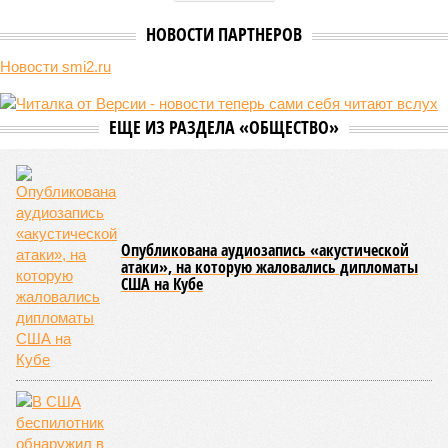
«Станция Л» продолжают ждать от компании Capital Group начала
реальной достройки (изображение сгенерировано ИИ)
Пока в Ярославском районе СВАО дольщики «Сказочного леса»
уже получают ключи – в мае 2026 года были получены
заключение о соответствии проектной документации и
разрешение на ввод жилищного комплекса в эксплуатацию –
совсем недалеко, в паре станций метро южнее, на Люблинской
улице, картина, можно сказать, прямо противоположная.
Сюжет:
Недвижимость
ЖК «Светлый мир «Станция Л»: та же группа компаний-
банкрот Seven Suns Development, та же
анонсированная
схема достройки через Capital Group осенью 2024 года, но
за прошедшие два года результатов, по словам дольщиков,
практически не видно. По
информации
из профильных
порталов, первую очередь ЖК строители обещают сдать к
декабрю 2026 г., вторую – к марту 2028-го. Но никто при
этом из кураторов стройки не задается вопросом: как эти