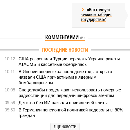
«Восточную
землю» заберёт
государство?
КОММЕНТАРИИ
0
Версия
//
Конфликт
//
В нескольких станциях от уже сданного
«Сказочного леса» пайщики ЖК «Станция Л» продолжают ждать от
компании Capital Group начала реальной достройки
556
«Станция ожидания» для дольщиков
В нескольких станциях от уже сданного «Сказочного
леса» пайщики ЖК «Станция Л» продолжают ждать от
компании Capital Group начала реальной достройки
В нескольких станциях от уже сданного «Сказочного леса» пайщики ЖК