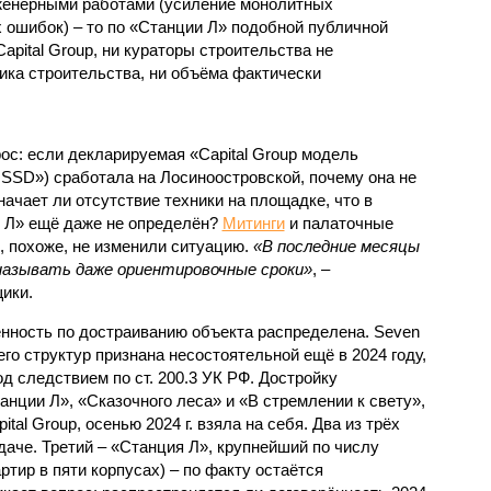
нженерными работами (усиление монолитных
 ошибок) – то по «Станции Л» подобной публичной
apital Group, ни кураторы строительства не
ка строительства, ни объёма фактически
с: если декларируемая «Capital Group модель
SSD») сработала на Лосиноостровской, почему она не
ачает ли отсутствие техники на площадке, что в
и Л» ещё даже не определён?
Митинги
и палаточные
х, похоже, не изменили ситуацию.
«В последние месяцы
называть даже ориентировочные сроки»
, –
ики.
нность по достраиванию объекта распределена. Seven
его структур признана несостоятельной ещё в 2024 году,
 следствием по ст. 200.3 УК РФ. Достройку
нции Л», «Сказочного леса» и «В стремлении к свету»,
tal Group, осенью 2024 г. взяла на себя. Два из трёх
даче. Третий – «Станция Л», крупнейший по числу
тир в пяти корпусах) – по факту остаётся