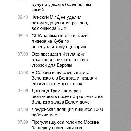
будут отдыхать больше, чем
зимой
08:49
Финский МИД не удалил
рекомендации для граждан,
воюющих за ВСУ
08:44
США занимаются поисками
лидера на Кубе по
венесуэльскому сценарию
07/08
Экс-президент Финляндии
отказался признать Россию
угрозой для Европы
07/08
В Сербии испугались визита
Зеленского в Белград и назвали
его «местью Евросоюза»
07/08
Дональд Трамп намерен
реализовать проект строительства
бального зала в Белом доме
07/08
Лондонская полиция лишится 1000
рабочих мест
07/08
Прогулявшуюся голой по Москве
блогершу поместили под