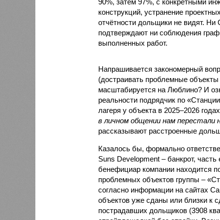
90%, затем 97%, с конкретными и
конструкций, устранение проектных
отчётности дольщики не видят. Ни C
подтверждают ни соблюдения графи
выполненных работ.
Напрашивается закономерный вопро
(достраивать проблемные объекты 
масштабируется на Люблино? И озн
реальности подрядчик по «Станци
лагеря у объекта в 2025–2026 года
в личном общении нам перестали 
рассказывают расстроенные дольщ
Казалось бы, формально ответстве
Suns Development – банкрот, часть 
бенефициар компании находится под
проблемных объектов группы – «Ста
согласно информации на сайтах Capi
объектов уже сданы или близки к с
пострадавших дольщиков (3908 квар