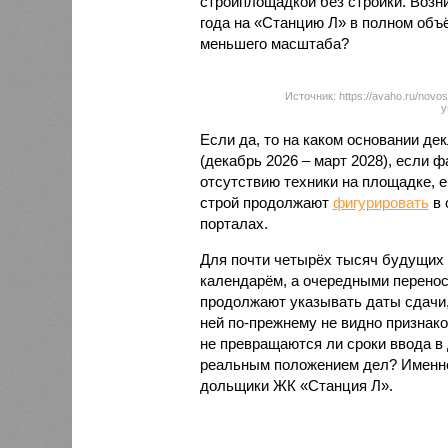
стройплощадкой без стройки. Возни
года на «Станцию Л» в полном объ
меньшего масштаба?
Источник: https://avaho.ru/novos
y
Если да, то на каком основании д
(декабрь 2026 – март 2028), если 
отсутствию техники на площадке, 
строй продолжают
фигурировать
в 
порталах.
Для почти четырёх тысяч будущих 
календарём, а очередными перенос
продолжают указывать даты сдачи,
ней по-прежнему не видно признако
не превращаются ли сроки ввода в
реальным положением дел? Именно 
дольщики ЖК «Станция Л».