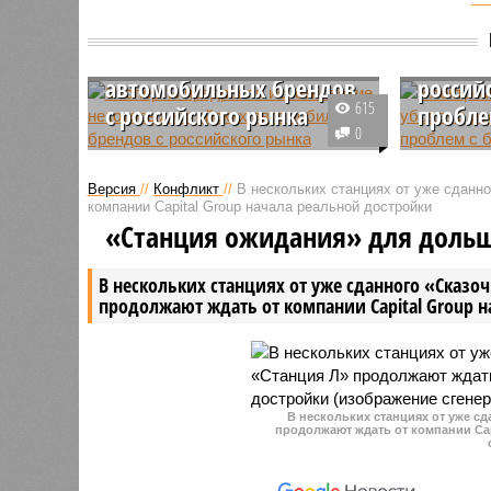
Эксперты предрекли
исчезновение некоторых
Электр
китайских
могут у
автомобильных брендов
россий
615
с российского рынка
пробле
0
В 2026 году с российского рынка
Стало из
могут уйти автомобильные
рынок мо
Версия
//
Конфликт
//
В нескольких станциях от уже сданн
марки, обладающие слабой
популярн
компании Capital Group начала реальной достройки
дистрибуцией, недостаточным
Xiaomi – 
«Станция ожидания» для доль
уровнем локализации
внедорож
производства, а также ведущие
которых 
В нескольких станциях от уже сданного «Сказо
неграмотную маркетинговую
серьезны
продолжают ждать от компании Capital Group 
политику.
безопасн
В нескольких станциях от уже с
продолжают ждать от компании Cap