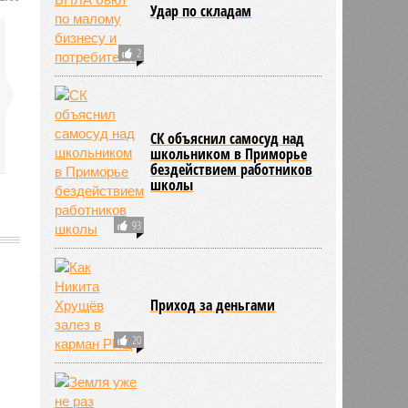
Удар по складам
2
СК объяснил самосуд над
школьником в Приморье
бездействием работников
школы
93
Приход за деньгами
777
20