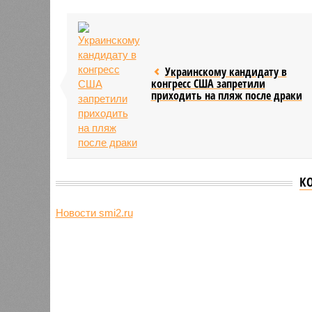
Украинскому кандидату в
конгресс США запретили
приходить на пляж после драки
К
Новости smi2.ru
Версия
//
Общество
//
Земля уже не раз показывала человеч
Последние времена
Земля уже не раз показывала человечеству свой