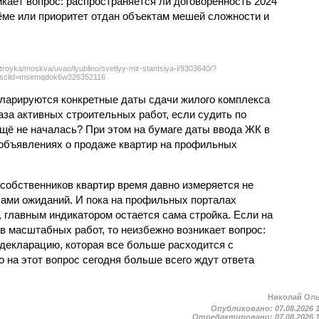
кает вопрос: распространяется ли договорённость 2024
ёме или приоритет отдан объектам мешей сложности и
troyka/moskva/uvao/lyublino/svetlyy-mir-stantsiya-l/9303640/?
sclid=msemqdok6w326352116
екларируются конкретные даты сдачи жилого комплекса
фаза активных строительных работ, если судить по
ещё не началась? При этом на бумаге даты ввода ЖК в
объявлениях о продаже квартир на профильных
собственников квартир время давно измеряется не
ами ожиданий. И пока на профильных порталах
 главным индикатором остается сама стройка. Если на
в масштабных работ, то неизбежно возникает вопрос:
 декларацию, которая все больше расходится с
на этот вопрос сегодня больше всего ждут ответа
Николай Ол
Опубликовано:
07.08.2026 
Отредактировано:
07.08.2026 