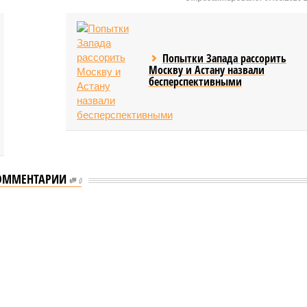
Попытки Запада рассорить
Москву и Астану назвали
бесперспективными
ОММЕНТАРИИ
0
еству свой крутой нрав – когда покажет снова?
 крутой нрав – когда покажет снова?