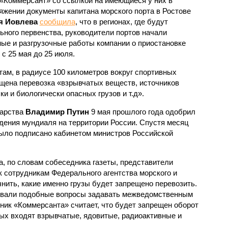
 «Коммерсант» со ссылкой на имеющиеся у них в
яжении документы капитана морского порта в Ростове
я Иовлева
сообщила
, что в регионах, где будут
ьного первенства, руководители портов начали
е и разгрузочные работы компании о приостановке
 с 25 мая до 25 июля.
м, в радиусе 100 километров вокруг спортивных
щена перевозка «взрывчатых веществ, источников
и и биологически опасных грузов и т.д».
дарства
Владимир Путин
9 мая прошлого года одобрил
дения мундиаля на территории России. Спустя месяц
ыло подписано кабинетом министров Российской
а, по словам собеседника газеты, представители
к сотрудникам Федерального агентства морского и
чнить, какие именно грузы будет запрещено перевозить.
овали подобные вопросы задавать межведомственным
ник «Коммерсанта» считает, что будет запрещен оборот
рых входят взрывчатые, ядовитые, радиоактивные и