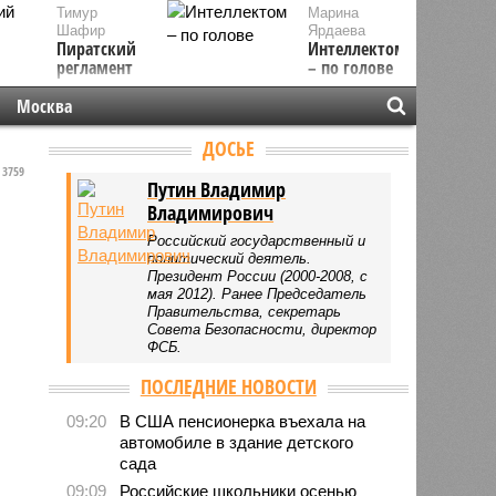
Тимур
Марина
Шафир
Ярдаева
Пиратский
Интеллектом
регламент
– по голове
Москва
ДОСЬЕ
3759
Путин Владимир
Владимирович
Российский государственный и
политический деятель.
Президент России (2000-2008, с
мая 2012). Ранее Председатель
Правительства, секретарь
Совета Безопасности, директор
ФСБ.
ПОСЛЕДНИЕ НОВОСТИ
09:20
В США пенсионерка въехала на
автомобиле в здание детского
сада
09:09
Российские школьники осенью