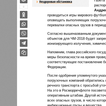
Газета
Нездоровая обстановка
распор
0
Андре
проводиться игры мирового футбол
оповещать выполняющих погрузочны
перевалки опасных грузов в период
Согласно вышеназванным документа
объектов для ЧМ-2018 будет запре
ионизирующего излучения, химическ
Напомним, глава российского госу
меры безопасности на время прове
соответствующее постановление б
Федерации.
После одобрения упомянутого указ
погрузочных компаний обратились 
речного транспорта с просьбой уто
На это в Росморречфлоте посовет
оперативным штабам. Другой источ
всех опасных грузов, в число кото
инфекционные грузы и вещества.