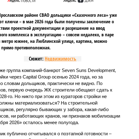
Ярославском районе СВАО дольщики «Сказочного леса» уже
т ключи – в мае 2026 года были получены заключение о
ствии проектной документации и разрешение на ввод
го комплекса в эксплуатацию – совсем недалеко, в паре
 метро южнее, на Люблинской улице, картина, можно
, прямо противоположная.
Сюжет:
Недвижимость
же группа компаний-банкрот Seven Suns Development,
ки через Capital Group осенью 2024 года, но за
о словам дольщиков, практически не видно. По
ов, первую очередь ЖК строители обещают сдать к
028-го. Но никто при этом из кураторов стройки не
 должны материализоваться? На строительной
щиков, регулярно бывающих у забора, какая-либо
осов, ни работающих кранов, ни признаков мобилизации
абря 2026» осталось менее полугода.
ик публично отчитывался о поэтапной готовности –