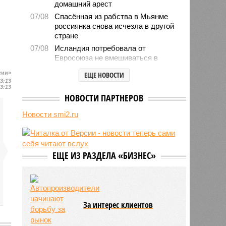
домашний арест
07/08
Спасённая из рабства в Мьянме
россиянка снова исчезла в другой
стране
07/08
Исландия потребовала от
Евросоюза не вмешиваться в
референдум по членству в
сии»
ЕЩЕ НОВОСТИ
объединении
13:13
13:13
07/08
Ставшего мемом американца
НОВОСТИ ПАРТНЕРОВ
Уолкера вызвали в миграционную
службу
Новости smi2.ru
07/08
Марокко опасается нового
наплыва мигрантов в Сеуту
07/08
Китай запускает еженедельный
контейнерный маршрут в Европу
ЕЩЕ ИЗ РАЗДЕЛА «БИЗНЕС»
через Севморпуть
07/08
Россия опередила по зарплатам
три страны ЕС
За интерес клиентов