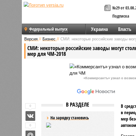
№29 от 03.08.
Подписка
Украина
Власть
Федеральный выпуск
Версия
//
Бизнес
//
СМИ: некоторые российские заводы могу
СМИ: некоторые российские заводы могут стол
мер для ЧМ-2018
«Коммерсантъ» узнал о возмож
В РАЗДЕЛЕ
В средс
0
в перио
На зарядку становись
мер без
автоком
0