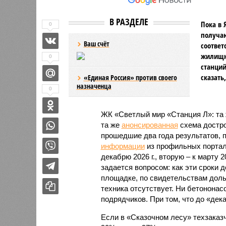
В РАЗДЕЛЕ
Пока в 
0
получаю
Ваш счёт
соответ
жилищно
0
станций
сказать
«Единая Россия» против своего
назначенца
0
ЖК «Светлый мир «Станция Л»: та 
та же
анонсированная
схема дострой
прошедшие два года результатов, п
информации
из профильных портал
декабрю 2026 г., вторую – к марту 2
задается вопросом: как эти сроки
площадке, по свидетельствам доль
техника отсутствует. Ни бетононас
подрядчиков. При том, что до «дек
Если в «Сказочном лесу» техзаказч