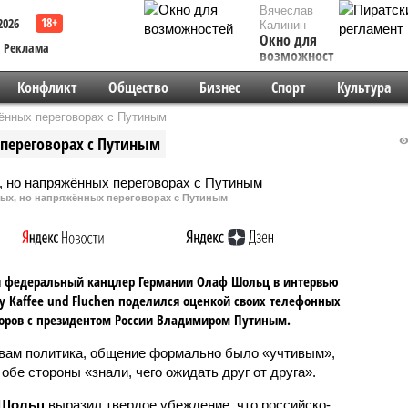
Вячеслав
2026
Калинин
Окно для
Реклама
возможностей
Конфликт
Общество
Бизнес
Спорт
Культура
ённых переговорах с Путиным
переговорах с Путиным
ых, но напряжённых переговорах с Путиным
 федеральный канцлер Германии Олаф Шольц в интервью
у Kaffee und Fluchen поделился оценкой своих телефонных
оров с президентом России Владимиром Путиным.
вам политика, общение формально было «учтивым»,
 обе стороны «знали, чего ожидать друг от друга».
Шольц
выразил твердое убеждение, что российско-