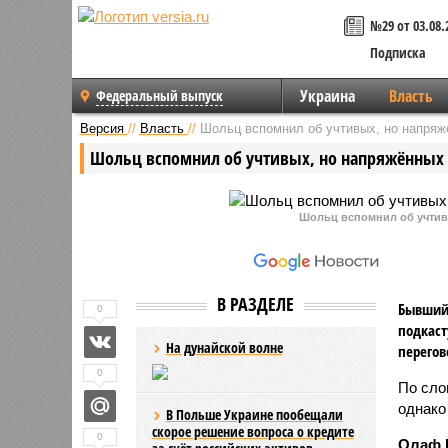
№29 от 03.08.
Подписка
Украина
Власть
Федеральный выпуск
Версия
//
Власть
//
Шольц вспомнил об учтивых, но напряж
Шольц вспомнил об учтивых, но напряжённых 
Шольц вспомнил об учтив
В РАЗДЕЛЕ
Бывший
0
подкаст
На дунайской волне
перегов
0
По сло
однако
В Польше Украине пообещали
скорое решение вопроса о кредите
0
Олаф 