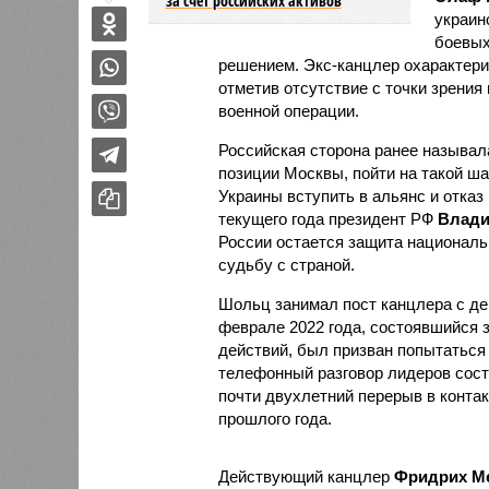
за счёт российских активов
украин
боевых
решением. Экс-канцлер охарактери
отметив отсутствие с точки зрения
военной операции.
Российская сторона ранее называл
позиции Москвы, пойти на такой ш
Украины вступить в альянс и отказ
текущего года президент РФ
Влади
России остается защита националь
судьбу с страной.
Шольц занимал пост канцлера с дек
феврале 2022 года, состоявшийся 
действий, был призван попытаться
телефонный разговор лидеров состо
почти двухлетний перерыв в конта
прошлого года.
Действующий канцлер
Фридрих М