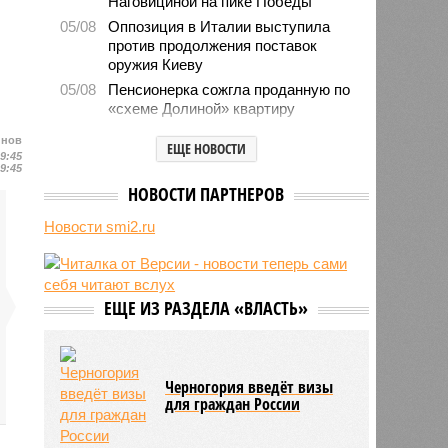
Наговициной на пике Победы
05/08
Оппозиция в Италии выступила
против продолжения поставок
оружия Киеву
05/08
Пенсионерка сожгла проданную по
«схеме Долиной» квартиру
05/08
Microsoft обвинила российских
йнов
ЕЩЕ НОВОСТИ
хакеров в глобальной охоте за
09:45
09:45
данными туристов через Wi-Fi в
отелях
НОВОСТИ ПАРТНЕРОВ
05/08
Baza: в водопроводной воде в
Новости smi2.ru
Тюмени обнаружено превышение
ряда вредных веществ
05/08
ТЦК заработали 3 миллиарда
долларов на «мёртвых душах»
ЕЩЕ ИЗ РАЗДЕЛА «ВЛАСТЬ»
05/08
В Испании потребовали исключить
Марокко из числа организаторов
чемпионата мира 2030 года из-за
миграционного кризиса
Черногория введёт визы
для граждан России
05/08
Сотрудница полиции помогла
сыну обстрелять конкурирующую
банду