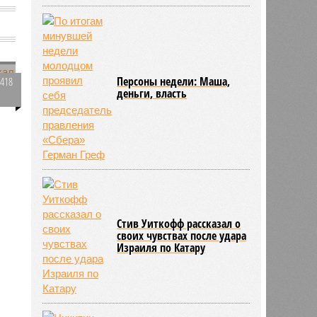
Персоны недели: Маша,
1418
деньги, власть
0
н
е
Стив Уиткофф рассказал о
своих чувствах после удара
Израиля по Катару