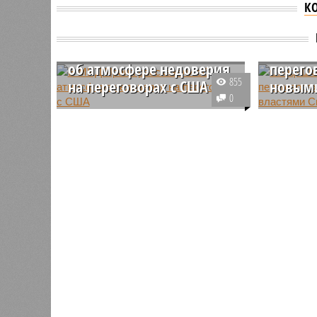
К
В МИД Ирана рассказали
Олаф Ш
об атмосфере недоверия
перего
855
на переговорах с США
новыми
0
Официальный представитель
Немецки
Министерства иностранных дел
заявил, 
Ирана Эсмаил Багаи рассказал
находится
об обстановке, в которой
ведёт ак
проходили американо-иранские
выстраив
переговоры в Исламабаде.
властями