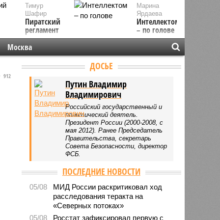
Тимур
Марина
Шафир
Ярдаева
Пиратский
Интеллектом
регламент
– по голове
Москва
ДОСЬЕ
912
Путин Владимир
Владимирович
Российский государственный и
политический деятель.
Президент России (2000-2008, с
мая 2012). Ранее Председатель
Правительства, секретарь
Совета Безопасности, директор
ФСБ.
ПОСЛЕДНИЕ НОВОСТИ
05/08
МИД России раскритиковал ход
расследования теракта на
«Северных потоках»
05/08
Росстат зафиксировал первую с