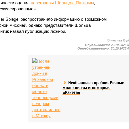
тически оценил
переговоры Шольца с Путиным
,
режиссированные».
Der Spiegel распространило информацию о возможном
ирной миссией, однако представители Шольца
литик назвал публикацию ложной.
Вячеслав Бу
Опубликовано:
20.10.2025 
Отредактировано:
20.10.2025 
Необычные корабли. Речные
молоковозы и пожарная
«Ракета»