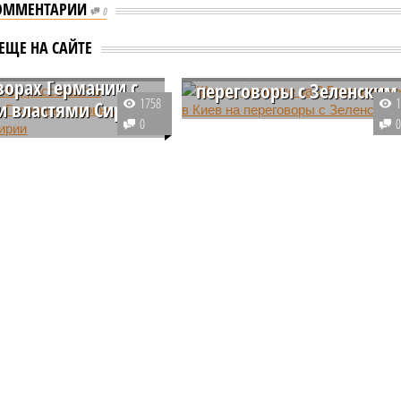
ОММЕНТАРИИ
0
Шольц впервые за 2,5
ЕЩЕ НА САЙТЕ
ольц рассказал о
года приехал в Киев на
ворах Германии с
переговоры с Зеленским
1758
 властями Сирии
2 декабря канцлер Германии
0
й канцлер Олаф Шольц
Олаф Шольц приехал в Киев. О
что правительство ФРГ
проведет переговоры с
 в тесном контакте и
президентом Украины
тивную работу по
Владимиром Зеленским, которы
анию диалога с новыми
пройдут на фоне политического
 Сирии.
кризиса в ФРГ и опасений того,
что возвращение Дональда
Трампа в Белый дом, возможно,
заставит Европу брать на себя
больше обязательств.