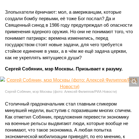
Злопыхатели ёрничают: мол, а американцам, которые
создали бомбу первыми, её тоже Бог послал? Да и
Священный синод в 1986 году предупреждал об опасности
применения ядерного оружия. Но они не понимают того, что
понимает патриарх: времена изменились, перед
государством стоят новые задачи, для чего требуется
стойкое единение в умах, а в чём же ещё задача церкви,
как не укреплять мятущиеся души?
Сергей Собянин, мэр Москвы. Призывает к разуму.
Сергей Собянин, мэр Москвы (фото: Алексей Филиппов/РИА Новости)
Столичный градоначальник стал главным спикером
минувшей недели, выступив с поразившим многих спичем.
Как отметил Собянин, предложения перевести экономику
на военные рельсы выдвигают люди, которые вообще не
понимают, что такое экономика. А любая попытка
экономической мобилизации приведёт, по его мнению, к