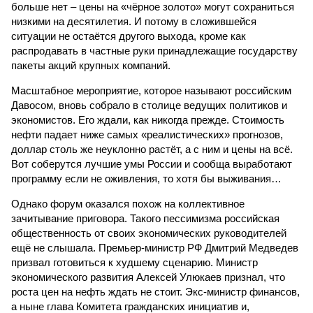
больше нет – цены на «чёрное золото» могут сохраниться
низкими на десятилетия. И потому в сложившейся
ситуации не остаётся другого выхода, кроме как
распродавать в частные руки принадлежащие государству
пакеты акций крупных компаний.
Масштабное мероприятие, которое называют российским
Давосом, вновь собрало в столице ведущих политиков и
экономистов. Его ждали, как никогда прежде. Стоимость
нефти падает ниже самых «реалистических» прогнозов,
доллар столь же неуклонно растёт, а с ним и цены на всё.
Вот соберутся лучшие умы России и сообща выработают
программу если не оживления, то хотя бы выживания…
Однако форум оказался похож на коллективное
зачитывание приговора. Такого пессимизма российская
общественность от своих экономических руководителей
ещё не слышала. Премьер-министр РФ Дмитрий Медведев
призвал готовиться к худшему сценарию. Министр
экономического развития Алексей Улюкаев признал, что
роста цен на нефть ждать не стоит. Экс-министр финансов,
а ныне глава Комитета гражданских инициатив и,