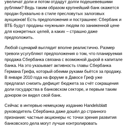
увеличат доли и потом отдадут долги подешевевшими
рублями? Ведь таким образом крупнейший банк окажется
продан буквально в стиле пресловутых залоговых
аукционов! Есть предположения и пострашнее: Сбербанк и
ВТБ будут проданы «нужным» людям по заниженной цене
для конкретных целей, а каких – страшно даже
предположить.
Любой сценарий выглядит вполне реалистично. Размер
тревоги усугубляют предположения о том, что планируемая
продажа Сбербанка связана с возможной дырой в капитале
банка. На это указывает активность главы Сбербанка
Германа Грефа, который обеими руками бьётся за продажу.
В январе 2010 года на форуме в Давосе Греф уже
предлагал снизить дефицит бюджета за счёт сокращения
доли государства в банковском секторе, и первым таким
донором он видел свой банк.
Сейчас в интервью немецкому изданию Handelsblatt
руководитель Сбербанка даже дошёл до странного
признания: частные акционеры «с точки зрения развития
банковского дела могут лучше контролировать