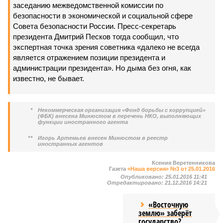
заседанию межведомственной комиссии по
безопасности в экономической и социальной сфере
Совета безопасности России. Пресс-секретарь
президента Дмитрий Песков тогда сообщил, что
экспертная точка зрения советника «далеко не всегда
является отражением позиции президента и
администрации президента». Но дыма без огня, как
известно, не бывает.
*
Некоммерческая организация «Фонд борьбы с коррупцией»
(ФБК) внесена Минюстом в перечень НКО, выполняющих
функции иностранного агента
**
Игорь Артемьев внесен Минюстом в реестр
иностранных агентов
Ксения Веретенникова
Газета
«Наша версия» №3 от 25.01.2016
Опубликовано:
25.01.2016 11:41
Отредактировано:
21.12.2016 14:21
«Восточную
землю» заберёт
государство?