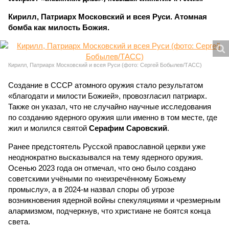
Кирилл, Патриарх Московский и всея Руси. Атомная
бомба как милость Божия.
Кирилл, Патриарх Московский и всея Руси (фото: Сергей Бобылев/ТАСС)
Создание в СССР атомного оружия стало результатом
«благодати и милости Божией», провозгласил патриарх.
Также он указал, что не случайно научные исследования
по созданию ядерного оружия шли именно в том месте, где
жил и молился святой
Серафим Саровский
.
Ранее предстоятель Русской православной церкви уже
неоднократно высказывался на тему ядерного оружия.
Осенью 2023 года он отмечал, что оно было создано
советскими учёными по «неизречённому Божьему
промыслу», а в 2024-м назвал споры об угрозе
возникновения ядерной войны спекуляциями и чрезмерным
алармизмом, подчеркнув, что христиане не боятся конца
света.