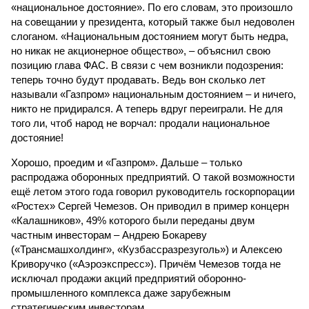
«национальное достояние». По его словам, это произошло
на совещании у президента, который также был недоволен
слоганом. «Национальным достоянием могут быть недра,
но никак не акционерное общество», – объяснил свою
позицию глава ФАС. В связи с чем возникли подозрения:
теперь точно будут продавать. Ведь вон сколько лет
называли «Газпром» национальным достоянием – и ничего,
никто не придирался. А теперь вдруг переиграли. Не для
того ли, чтоб народ не ворчал: продали национальное
достояние!
Хорошо, проедим и «Газпром». Дальше – только
распродажа оборонных предприятий. О такой возможности
ещё летом этого года говорил руководитель госкорпорации
«Ростех» Сергей Чемезов. Он приводил в пример концерн
«Калашников», 49% которого были переданы двум
частным инвесторам – Андрею Бокареву
(«Трансмашхолдинг», «Кузбассразрезуголь») и Алексею
Криворучко («Аэроэкспресс»). Причём Чемезов тогда не
исключал продажи акций предприятий оборонно-
промышленного комплекса даже зарубежным
стратегическим инвесторам.