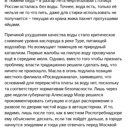
В Тюмени беда – в разгар лета нефтегазовая столица
России осталась без воды. Точнее, вода есть, только её
нельзя не то что пить, даже для стирки использовать не
получается – текущая из крана жижа пахнет протухшими
яйцами.
Причиной ухудшения качества воды стало критическое
снижение уровня кислорода в реке Туре, питающей
водозабор. Но возмущает тюменцев не природный
катаклизм. Первые жалобы на гнилую воду прозвучали
ещё в середине июля. Однако, вместо того чтобы признать
проблему, власти традиционно решили сделать вид, что
ничего не произошло. Масла в огонь подлила позиция
местного филиала «Росводоканала», заявившего, что
оснований для перерасчёта платы за воду нет, поскольку
та соответствует нормативам безопасности. Лишь через
две недели губернатор Александр Моор решился
прокомментировать ситуацию и отдал распоряжение о
развозе по дворам чистой воды в автоцистернах. И то,
видимо, лишь после того, как в местном Роспотребнадзоре
ему объяснили: дескать, если так пойдёт дальше, в городе
начнутся эпидемии и тогда уже отвечать перед Москвой