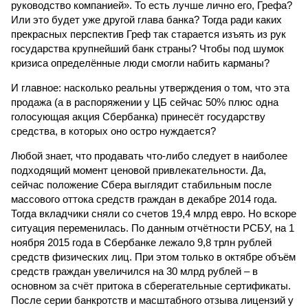
руководство компанией». То есть лучше лично его, Грефа?
Или это будет уже другой глава банка? Тогда ради каких
прекрасных перспектив Греф так старается изъять из рук
государства крупнейший банк страны? Чтобы под шумок
кризиса определённые люди смогли набить карманы?
И главное: насколько реальны утверждения о том, что эта
продажа (а в распоряжении у ЦБ сейчас 50% плюс одна
голосующая акция Сбербанка) принесёт государству
средства, в которых оно остро нуждается?
Любой знает, что продавать что-либо следует в наиболее
подходящий момент ценовой привлекательности. Да,
сейчас положение Сбера выглядит стабильным после
массового оттока средств граждан в декабре 2014 года.
Тогда вкладчики сняли со счетов 19,4 млрд евро. Но вскоре
ситуация переменилась. По данным отчётности РСБУ, на 1
ноября 2015 года в Сбербанке лежало 9,8 трлн рублей
средств физических лиц. При этом только в октябре объём
средств граждан увеличился на 30 млрд рублей – в
основном за счёт притока в сберегательные сертификаты.
После серии банкротств и масштабного отзыва лицензий у