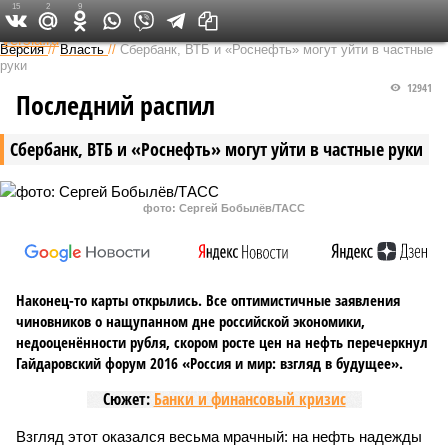
15
2
9
Федеральный выпуск
Версия
//
Власть
//
Сбербанк, ВТБ и «Роснефть» могут уйти в частные
руки
12941
Последний распил
Сбербанк, ВТБ и «Роснефть» могут уйти в частные руки
фото: Сергей Бобылёв/ТАСС
Наконец-то карты открылись. Все оптимистичные заявления
чиновников о нащупанном дне российской экономики,
недооценённости рубля, скором росте цен на нефть перечеркнул
Гайдаровский форум 2016 «Россия и мир: взгляд в будущее».
Сюжет:
Банки и финансовый кризис
Взгляд этот оказался весьма мрачный: на нефть надежды