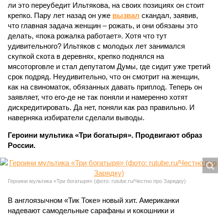
ли это переубедит Ильтякова, на своих позициях он стоит
крепко. Пару лет назад он уже
вызвал
скандал, заявив,
что главная задача женщин – рожать, и они обязаны это
делать, «пока рожалка работает». Хотя что тут
удивительного? Ильтяков с молодых лет занимался
скупкой скота в деревнях, крепко поднялся на
мясоторговле и стал депутатом Думы, где сидит уже третий
срок подряд. Неудивительно, что он смотрит на женщин,
как на свиноматок, обязанных давать приплод. Теперь он
заявляет, что его-де не так поняли и намеренно хотят
дискредитировать. Да нет, поняли как раз правильно. И
наверняка избиратели сделали выводы.
Героини мультика «Три богатыря». Продвигают образ
России.
Героини мультика «Три богатыря» (фото: rutube.ru/Честно про Зарядку)
В англоязычном «Тик Токе» новый хит. Американки
надевают самодельные сарафаны и кокошники и