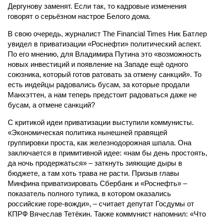
Дергунову заменят. Если так, то кадровые изменения
говорят о серьёзном настрое Белого дома.
В свою очередь, журналист The Financial Times Ник Батлер
увидел в приватизации «Роснефти» политический аспект.
По его мнению, для Владимира Путина это «возможность
новых инвестиций и появление на Западе ещё одного
союзника, который готов ратовать за отмену санкций». То
есть индейцы радовались бусам, за которые продали
Манхэттен, а нам теперь предстоит радоваться даже не
бусам, а отмене санкций?
С критикой идеи приватизации выступили коммунисты.
«Экономическая политика нынешней правящей
группировки проста, как железнодорожная шпала. Она
заключается в примитивной идее: «нам бы день простоять,
да ночь продержаться» – заткнуть зияющие дыры в
бюджете, а там хоть трава не расти. Призыв главы
Минфина приватизировать Сбербанк и «Роснефть» –
показатель полного тупика, в котором оказались
российские горе-вожди», – считает депутат Госдумы от
КПРФ Вячеслав Тетёкин. Также коммунист напомнил: «Что