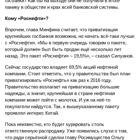
госбанки? Как бы на выходе они не получили в итоге
панику в обществе и крах всей банковской системы.
Кому «Роснефти»?
Впрочем, глава Минфина считает, что приватизация
крупнейших госбанков возможна, но начать всё-таки лучше
с «Роснефти». «Мы в первую очередь говорим о пакете,
который должен был быть продан ещё несколько лет
назад. Это пакет «Роснефти» – 19,5%», – сказал Силуанов.
Сейчас государство владеет 69,5% акций нефтяной
компании. Стоит отметить, что у правительства был план
приватизировать «Роснефть» как раз к 2016 году.
Правительство возлагает на приватизацию большие
надежды, а значит, крупнейшая в стране нефтяная
компания может пойти с молотка. И уж на неё-то
покупатели найдутся. Так, к вышеуказанному пакету
проявлял интерес Китай.
Пока неизвестно, кто будет курировать столь
ответственную распродажу. Уже появились слухи о том,
что ради серьёзной сделки главу Росимущества Ольгу