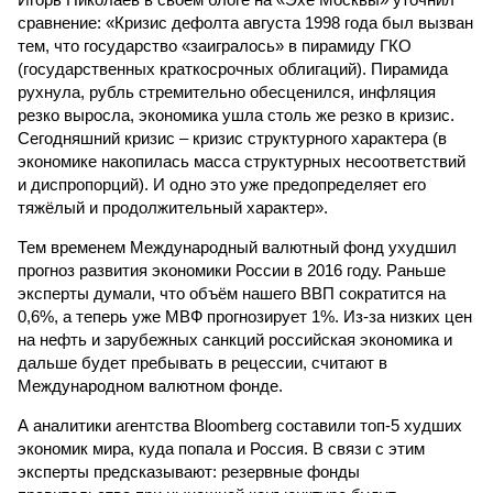
сравнение: «Кризис дефолта августа 1998 года был вызван
тем, что государство «заигралось» в пирамиду ГКО
(государственных краткосрочных облигаций). Пирамида
рухнула, рубль стремительно обесценился, инфляция
резко выросла, экономика ушла столь же резко в кризис.
Сегодняшний кризис – кризис структурного характера (в
экономике накопилась масса структурных несоответствий
и диспропорций). И одно это уже предопределяет его
тяжёлый и продолжительный характер».
Тем временем Международный валютный фонд ухудшил
прогноз развития экономики России в 2016 году. Раньше
эксперты думали, что объём нашего ВВП сократится на
0,6%, а теперь уже МВФ прогнозирует 1%. Из-за низких цен
на нефть и зарубежных санкций российская экономика и
дальше будет пребывать в рецессии, считают в
Международном валютном фонде.
А аналитики агентства Bloomberg составили топ-5 худших
экономик мира, куда попала и Россия. В связи с этим
эксперты предсказывают: резервные фонды