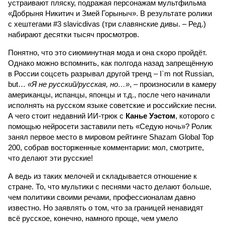
устраивают пляску, подражая персонажам мультфильма
«Добрыня Никитич и Змей Горыныч». В результате ролики
с хештегами #3 slavicdivas (три славянские дивы. – Ред.)
набирают десятки тысяч просмотров.
Понятно, что это сиюминутная мода и она скоро пройдёт.
Однако можно вспомнить, как полгода назад запрещённую
в России соцсеть разрывал другой тренд – I`m not Russian,
but…
«Я не русский/русская, но…»
, – произносили в камеру
американцы, испанцы, японцы и т.д., после чего начинали
исполнять на русском языке советские и российские песни.
А чего стоит недавний ИИ-трюк с
Канье Уэстом
, которого с
помощью нейросети заставили петь «Седую ночь»? Ролик
занял первое место в мировом рейтинге Shazam Global Top
200, собрав восторженные комментарии: мол, смотрите,
что делают эти русские!
А ведь из таких мелочей и складывается отношение к
стране. То, что мультики с песнями часто делают больше,
чем политики своими речами, профессионалам давно
известно. Но заявлять о том, что за границей ненавидят
всё русское, конечно, намного проще, чем умело