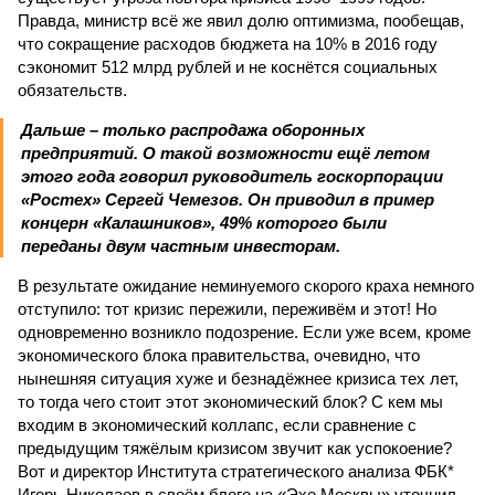
Правда, министр всё же явил долю оптимизма, пообещав,
что сокращение расходов бюджета на 10% в 2016 году
сэкономит 512 млрд рублей и не коснётся социальных
обязательств.
Дальше – только распродажа оборонных
предприятий. О такой возможности ещё летом
этого года говорил руководитель госкорпорации
«Ростех» Сергей Чемезов. Он приводил в пример
концерн «Калашников», 49% которого были
переданы двум частным инвесторам.
В результате ожидание неминуемого скорого краха немного
отступило: тот кризис пережили, переживём и этот! Но
одновременно возникло подозрение. Если уже всем, кроме
экономического блока правительства, очевидно, что
нынешняя ситуация хуже и безнадёжнее кризиса тех лет,
то тогда чего стоит этот экономический блок? С кем мы
входим в экономический коллапс, если сравнение с
предыдущим тяжёлым кризисом звучит как успокоение?
Вот и директор Института стратегического анализа ФБК*
Игорь Николаев в своём блоге на «Эхе Москвы» уточнил