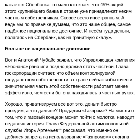
касается Сбербанка, то мало кто знает, что 49% акций
этого крупнейшего банка в стране уже принадлежат неким
частным собственникам. Скорее всего иностранным. А
ведь мы по привычке думаем, что это наше общее, самое
надёжное национальное достояние. И несём туда деньги,
полагаясь на Сбербанк, как на гранитную скалу».
Больше не национальное достояние
Вот и Анатолий Чубайс заявил, что Управляющая компания
«Роснано» рано или поздно должна стать частной. Глава
госкорпорации считает, что объём контролируемой
государством собственности в стране сейчас избыточен и
значительная часть этой собственности работает менее
эффективно, чем если бы она находилась в частных руках.
Хорошо, приватизируем всё вот это, деньги быстро
проедим, а что дальше? Продадим «Газпром»? На мысли о
том, что и газовый концерн может пойти с молотка, наводит
недавняя история. Глава Федеральной антимонопольной
службы Игорь Артемьев** рассказал, что именно он
добился запрета на использование «Газпромом» слогана