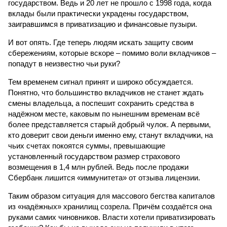
государством. Ведь и 20 лет не прошло с 1998 года, когда
вклады были практически украдены государством,
заигравшимся в приватизацию и финансовые пузыри.
И вот опять. Где теперь людям искать защиту своим
сбережениям, которые вскоре – помимо воли вкладчиков –
попадут в неизвестно чьи руки?
Тем временем сигнал принят и широко обсуждается.
Понятно, что большинство вкладчиков не станет ждать
смены владельца, а поспешит сохранить средства в
надёжном месте, каковым по нынешним временам всё
более представляется старый добрый чулок. А первыми,
кто доверит свои деньги именно ему, станут вкладчики, на
чьих счетах покоятся суммы, превышающие
установленный государством размер страхового
возмещения в 1,4 млн рублей. Ведь после продажи
Сбербанк лишится «иммунитета» от отзыва лицензии.
Таким образом ситуация для массового бегства капиталов
из «надёжных» хранилищ созрела. Причём создаётся она
руками самих чиновников. Власти хотели приватизировать