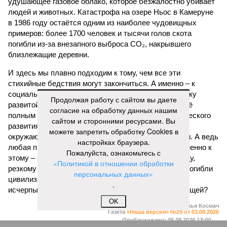
удушающее газовое облако, которое безжалостно убивает
людей и животных. Катастрофа на озере Ньос в Камеруне
в 1986 году остаётся одним из наиболее чудовищных
примеров: более 1700 человек и тысячи голов скота
погибли из-за внезапного выброса CO₂, накрывшего
близлежащие деревни.
И здесь мы плавно подходим к тому, чем все эти
стихийные бедствия могут закончиться. А именно – к
социальному коллапсу, то есть фактическому упадку
Продолжая работу с сайтом вы даете
развитой цивилизации, зачастую с последующим её
согласие на обработку данных нашим
полным уничтожением. Среди причин такого трагического
сайтом и сторонними ресурсами. Вы
развития событий учёные называют деградацию
можете запретить обработку Cookies в
окружающей среды, истощение ресурсов и болезни. А ведь
настройках браузера.
любая природная катастрофа непременно ведёт именно к
Пожалуйста, ознакомьтесь с
этому – экономическому кризису, эпидемиям, голоду,
«Политикой в отношении обработки
резкому сокращению численности населения. Так погибли
персональных данных»
цивилизации шумеров, майя, кхмеров – список не
.
исчерпывающий. Какая цивилизация будет следующей?
OK
Илья Космач
Газета
«Наша версия» №29 от 03.08.2026
Опубликовано:
05.08.2026 13:00
Отредактировано:
05.08.2026 13:00