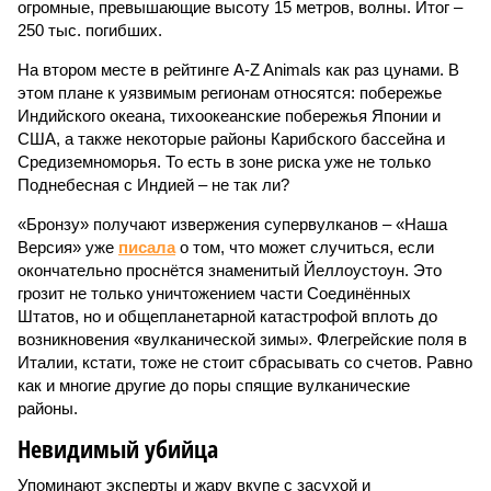
огромные, превышающие высоту 15 метров, волны. Итог –
250 тыс. погибших.
На втором месте в рейтинге A-Z Animals как раз цунами. В
этом плане к уязвимым регионам относятся: побережье
Индийского океана, тихо­океанские побережья Японии и
США, а также некоторые районы Карибского бассейна и
Средиземноморья. То есть в зоне риска уже не только
Поднебесная с Индией – не так ли?
«Бронзу» получают извержения супервулканов – «Наша
Версия» уже
писала
о том, что может случиться, если
окончательно проснётся знаменитый Йеллоустоун. Это
грозит не только уничтожением части Соединённых
Штатов, но и общепланетарной катастрофой вплоть до
возникновения «вулканической зимы». Флегрейские поля в
Италии, кстати, тоже не стоит сбрасывать со счетов. Равно
как и многие другие до поры спящие вулканические
районы.
Невидимый убийца
Упоминают эксперты и жару вкупе с засухой и