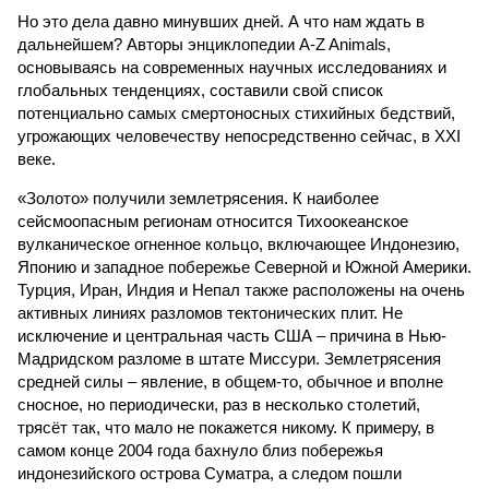
Но это дела давно минувших дней. А что нам ждать в
дальнейшем? Авторы энциклопедии A-Z Animals,
основываясь на современных научных исследованиях и
глобальных тенденциях, составили свой список
потенциально самых смертоносных стихийных бедствий,
угрожающих человечеству непосредственно сейчас, в XXI
веке.
«Золото» получили землетрясения. К наиболее
сейсмоопасным регионам относится Тихоокеанское
вулканическое огненное кольцо, включающее Индонезию,
Японию и западное побережье Северной и Южной Америки.
Турция, Иран, Индия и Непал также расположены на очень
активных линиях разломов тектонических плит. Не
исключение и центральная часть США – причина в Нью-
Мадридском разломе в штате Миссури. Землетрясения
средней силы – явление, в общем-то, обычное и вполне
сносное, но периодически, раз в несколько столетий,
трясёт так, что мало не покажется никому. К примеру, в
самом конце 2004 года бахнуло близ побережья
индонезийского острова Суматра, а следом пошли