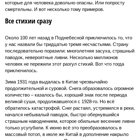
которые для человека довольно опасны. Или попросту
смертельны. И вот несколько тому примеров.
Все стихии сразу
Около 100 лет назад в Поднебесной приключилось то, что
у нас назвали бы тридцатью тремя несчастьями. Страну
последовательно поразили: многолетняя засуха, страшный
паводок, невероятные ливни. Несколько миллионов
человек не пережили этот разгул стихий. Вот что тогда
приключилось.
Зима 1931 года выдалась в Китае чрезвычайно
продолжительной и суровой. Снега образовалось огромное
количество – казалось бы, хороший знак после периода
великой суши, продолжавшегося с 1928-го. Но всё
обратилось катастрофой. Снег растаял, устремился в реки,
начался небывалый паводок, быстро обернувшийся
страшным наводнением, которое обильные весенние ливни
только усугубили. К июню всё это преобразовалось в
массовый потоп, в июле же Китай в дополнение накрыло