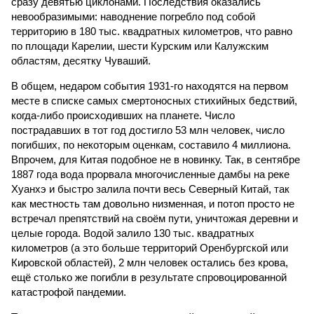
сразу девятью циклонами. Последствия оказались
невообразимыми: наводнение погребло под собой
территорию в 180 тыс. квадратных километров, что равно
по площади Карелии, шести Курским или Калужским
областям, десятку Чуваший.
В общем, недаром события 1931-го находятся на первом
месте в списке самых смертоносных стихийных бедствий,
когда-либо происходивших на планете. Число
пострадавших в тот год достигло 53 млн человек, число
погибших, по некоторым оценкам, составило 4 миллиона.
Впрочем, для Китая подобное не в новинку. Так, в сентябре
1887 года вода прорвала многочисленные дамбы на реке
Хуанхэ и быстро залила почти весь Северный Китай, так
как местность там довольно низменная, и потоп просто не
встречал препятствий на своём пути, уничтожая деревни и
целые города. Водой залило 130 тыс. квадратных
километров (а это больше территорий Оренбургской или
Кировской областей), 2 млн человек остались без крова,
ещё столько же погибли в результате спровоцированной
катастрофой пандемии.