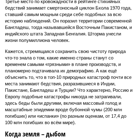
Третье место по кровожадности в рейтинге стихийных
бедствий занимает смертоносный циклон Бхола 1970 года,
ставший самым мощным среди себе подобных за всю
историю наблюдений. Он поразил территории современной
Бангладеш, тогда называвшейся Восточным Пакистаном, и
индийского штата Западная Бенгалия. Шторма унесли
жизни полумиллиона человек.
Кажется, стремящаяся сохранить свою чистоту природа
что-то знала о том, какие именно страны станут со
временем самыми «грязными» в плане производств, и
планомерно подтачивала их демографию. А как ещё
объяснить то, что в топ-10 природных катастроф почти все
места занимают бедствия, разразившиеся в Индии,
Пакистане, Бангладеш и Турции? Что характерно, Россию и
Европу подобные катастрофы никогда не затрагивали,
здесь беды были другими, включая массовый голод и
масштабные эпидемии вроде бубонной чумы (200 млн
погибших) или «испанки» (по разным оценкам, от 17,4 до
100 млн погибших во всём мире).
Когда земля – дыбом