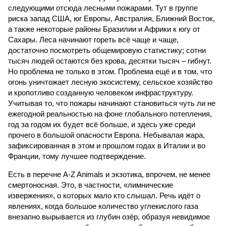
следующими отсюда лесными пожарами. Тут в группе
риска запад США, юг Европы, Австралия, Ближний Восток,
а также некоторые районы Бразилии и Африки к югу от
Сахары. Леса начинают гореть всё чаще и чаще,
достаточно посмотреть общемировую статистику; сотни
тысяч людей остаются без крова, десятки тысяч – гибнут.
Но проблема не только в этом. Проблема ещё и в том, что
огонь уничтожает лесную экосистему, сельское хозяйство
и кропотливо созданную человеком инфраструктуру.
Учитывая то, что пожары начинают становиться чуть ли не
ежегодной реальностью на фоне глобального потепления,
год за годом их будет всё больше, и здесь уже среди
прочего в большой опасности Европа. Небывалая жара,
зафиксированная в этом и прошлом годах в Италии и во
Франции, тому лучшее подтверждение.
Есть в перечне A-Z Animals и экзотика, впрочем, не менее
смертоносная. Это, в частности, «лимнические
извержения», о которых мало кто слышал. Речь идёт о
явлениях, когда большое количество углекислого газа
внезапно вырывается из глубин озёр, образуя невидимое