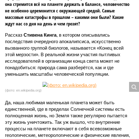
она стремится всё на планете держать в балансе, человечество
не особенно церемонится с окружающей средой. Самые
массовые катастрофы в прошлом – какими они были? Какие
ждут нас со дня на день и чем грозят?
Рассказ
Стивена Кинга
, в котором описывались
последствия очередного апокалипсиса, искусственно
вызванного группой биологов, называется «Конец всей
этой мерзости». В реальной жизни участия пытливых
исследователей в организации конца света может не
понадобиться: природа сама разберётся, как и где
уменьшить масштабы человеческой популяции.
(фото: en.wikipedia.org)
Да, наша любимая маленькая планета может быть
единственной, где в пределах Солнечной системы есть
полноценная жизнь, но Земля также регулярно пытается
эту жизнь уничтожить. Так уж вышло, что внутренние
процессы на планете включают в себя всевозможные
геологические, метеорологические и физические явления,