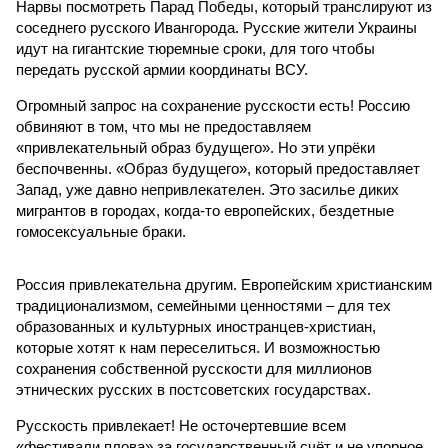
Нарвы посмотреть Парад Победы, который транслируют из
соседнего русского Ивангорода. Русские жители Украины
идут на гигантские тюремные сроки, для того чтобы
передать русской армии координаты ВСУ.
Огромный запрос на сохранение русскости есть! Россию
обвиняют в том, что мы не предоставляем
«привлекательный образ будущего». Но эти упрёки
беспочвенны. «Образ будущего», который предоставляет
Запад, уже давно непривлекателен. Это засилье диких
мигрантов в городах, когда-то европейских, бездетные
гомосексуальные браки.
Россия привлекательна другим. Европейским христианским
традиционализмом, семейными ценностями – для тех
образованных и культурных иностранцев-христиан,
которые хотят к нам переселиться. И возможностью
сохранения собственной русскости для миллионов
этнических русских в постсоветских государствах.
Русскость привлекает! Не осточертевшие всем
«фестивали плова» за государственный счёт и не упорное