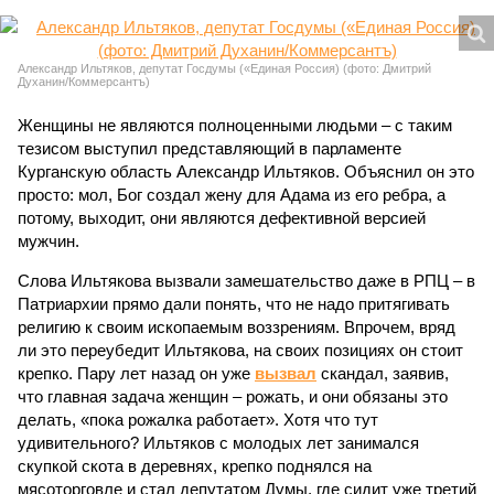
Александр Ильтяков, депутат Госдумы («Единая Россия) (фото: Дмитрий
Духанин/Коммерсантъ)
Женщины не являются полноценными людьми – с таким
тезисом выступил представляющий в парламенте
Курганскую область Александр Ильтяков. Объяснил он это
просто: мол, Бог создал жену для Адама из его ребра, а
потому, выходит, они являются дефективной версией
мужчин.
Слова Ильтякова вызвали замешательство даже в РПЦ – в
Патриархии прямо дали понять, что не надо притягивать
религию к своим ископаемым воззрениям. Впрочем, вряд
ли это переубедит Ильтякова, на своих позициях он стоит
крепко. Пару лет назад он уже
вызвал
скандал, заявив,
что главная задача женщин – рожать, и они обязаны это
делать, «пока рожалка работает». Хотя что тут
удивительного? Ильтяков с молодых лет занимался
скупкой скота в деревнях, крепко поднялся на
мясоторговле и стал депутатом Думы, где сидит уже третий