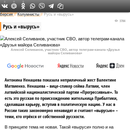
0
0
0
Федеральный выпуск
Версия
//
Колумнисты
//
Русь и «вырусь»
3784
Русь и «вырусь»
Алексей Селиванов, участник СВО, автор телеграм-канала «Друзья
майора Селиванова»
Антонина Ненашева показала неприличный жест Валентине
Матвиенко. Ненашева – вице-спикер сейма Латвии, член
латвийской националистической партии «Прогрессивные». То
есть это русская по происхождению жительница Прибалтики,
сделавшая карьеру, вступив в политическую нацию. У нас в
России таких закономерно ненавидят и считают «вырусью» –
теми, кто отрёкся от собственной русскости.
В принципе тема не новая. Такой «выруси» полно и на