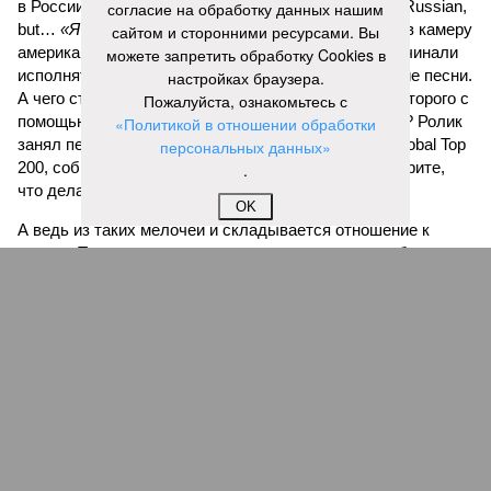
в России соцсеть разрывал другой тренд – I`m not Russian,
согласие на обработку данных нашим
but…
«Я не русский/русская, но…»
, – произносили в камеру
сайтом и сторонними ресурсами. Вы
американцы, испанцы, японцы и т.д., после чего начинали
можете запретить обработку Cookies в
исполнять на русском языке советские и российские песни.
настройках браузера.
А чего стоит недавний ИИ-трюк с
Канье Уэстом
, которого с
Пожалуйста, ознакомьтесь с
помощью нейросети заставили петь «Седую ночь»? Ролик
«Политикой в отношении обработки
занял первое место в мировом рейтинге Shazam Global Top
персональных данных»
200, собрав восторженные комментарии: мол, смотрите,
.
что делают эти русские!
OK
А ведь из таких мелочей и складывается отношение к
стране. То, что мультики с песнями часто делают больше,
чем политики своими речами, профессионалам давно
известно. Но заявлять о том, что за границей ненавидят
всё русское, конечно, намного проще, чем умело
формировать нужный имидж.
Иван Дмитриев
Опубликовано:
09.08.2026 15:00
Отредактировано:
09.08.2026 15:00
Мочить в
Посол ты на!
сортире