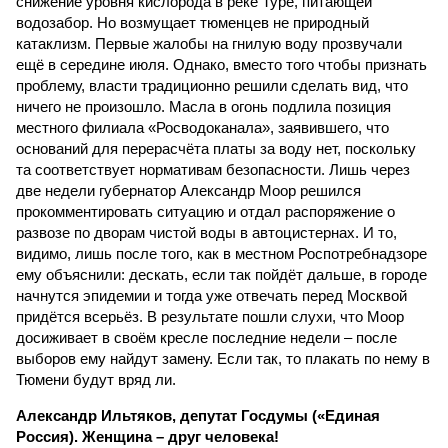
снижение уровня кислорода в реке Туре, питающей
водозабор. Но возмущает тюменцев не природный
катаклизм. Первые жалобы на гнилую воду прозвучали
ещё в середине июля. Однако, вместо того чтобы признать
проблему, власти традиционно решили сделать вид, что
ничего не произошло. Масла в огонь подлила позиция
местного филиала «Росводоканала», заявившего, что
оснований для перерасчёта платы за воду нет, поскольку
та соответствует нормативам безопасности. Лишь через
две недели губернатор Александр Моор решился
прокомментировать ситуацию и отдал распоряжение о
развозе по дворам чистой воды в автоцистернах. И то,
видимо, лишь после того, как в местном Роспотребнадзоре
ему объяснили: дескать, если так пойдёт дальше, в городе
начнутся эпидемии и тогда уже отвечать перед Москвой
придётся всерьёз. В результате пошли слухи, что Моор
досиживает в своём кресле последние недели – после
выборов ему найдут замену. Если так, то плакать по нему в
Тюмени будут вряд ли.
Александр Ильтяков, депутат Госдумы («Единая
Россия). Женщина – друг человека!