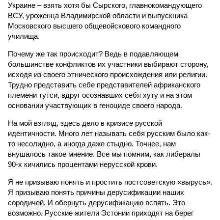
Украине – взять хотя бы Сырского, главнокомандующего
ВСУ, уроженца Владимирской области и выпускника
Московского высшего общевойскового командного
училища.
Почему же так происходит? Ведь в подавляющем
большинстве конфликтов их участники выбирают сторону,
исходя из своего этнического происхождения или религии.
Трудно представить себе представителей африканского
племени тутси, вдруг осознавших себя хуту и на этом
основании участвующих в геноциде своего народа.
На мой взгляд, здесь дело в кризисе русской
идентичности. Много лет называть себя русским было как-
то несолидно, а иногда даже стыдно. Точнее, нам
внушалось такое мнение. Все мы помним, как либералы
90-х кичились процентами нерусской крови.
Я не призываю понять и простить постсоветскую «вырусь».
Я призываю понять причины дерусификации наших
сородичей. И обернуть дерусификацию вспять. Это
возможно. Русские жители Эстонии приходят на берег