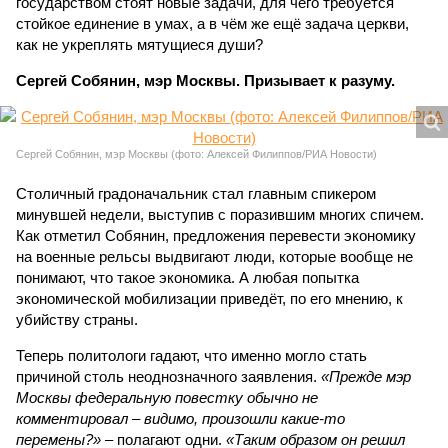
государством стоят новые задачи, для чего требуется
стойкое единение в умах, а в чём же ещё задача церкви,
как не укреплять мятущиеся души?
Сергей Собянин, мэр Москвы. Призывает к разуму.
Сергей Собянин, мэр Москвы (фото: Алексей Филиппов/РИА Новости)
Столичный градоначальник стал главным спикером
минувшей недели, выступив с поразившим многих спичем.
Как отметил Собянин, предложения перевести экономику
на военные рельсы выдвигают люди, которые вообще не
понимают, что такое экономика. А любая попытка
экономической мобилизации приведёт, по его мнению, к
убийству страны.
Теперь политологи гадают, что именно могло стать
причиной столь неоднозначного заявления.
«Прежде мэр
Москвы федеральную повестку обычно не
комментировал – видимо, произошли какие-то
перемены?»
– полагают одни.
«Таким образом он решил