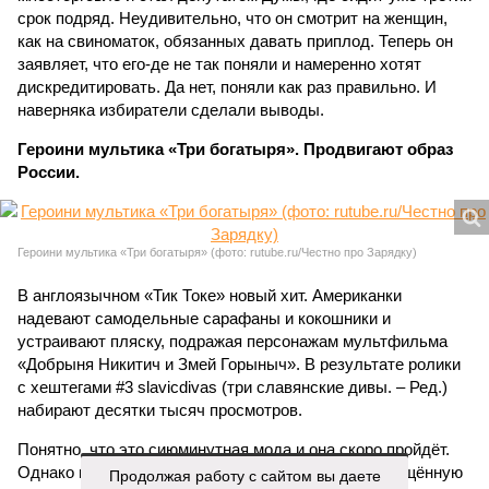
срок подряд. Неудивительно, что он смотрит на женщин,
как на свиноматок, обязанных давать приплод. Теперь он
заявляет, что его-де не так поняли и намеренно хотят
дискредитировать. Да нет, поняли как раз правильно. И
наверняка избиратели сделали выводы.
Героини мультика «Три богатыря». Продвигают образ
России.
Героини мультика «Три богатыря» (фото: rutube.ru/Честно про Зарядку)
В англоязычном «Тик Токе» новый хит. Американки
надевают самодельные сарафаны и кокошники и
устраивают пляску, подражая персонажам мультфильма
«Добрыня Никитич и Змей Горыныч». В результате ролики
с хештегами #3 slavicdivas (три славянские дивы. – Ред.)
набирают десятки тысяч просмотров.
Понятно, что это сиюминутная мода и она скоро пройдёт.
Однако можно вспомнить, как полгода назад запрещённую
Продолжая работу с сайтом вы даете