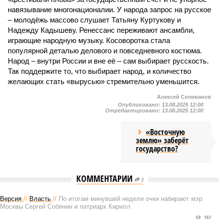
навязывание многонационалии. У народа запрос на русское
– молодёжь массово слушает Татьяну Куртукову и
Надежду Кадышеву. Ренессанс переживают ансамбли,
играющие народную музыку. Косоворотка стала
популярной деталью делового и повседневного костюма.
Народ – внутри России и вне её – сам выбирает русскость.
Так поддержите то, что выбирает народ, и количество
желающих стать «вырусью» стремительно уменьшится.
Алексей Селиванов
Опубликовано:
13.08.2025 12:00
Отредактировано:
13.08.2025 12:00
«Восточную
землю» заберёт
государство?
КОММЕНТАРИИ
0
Версия
//
Власть
//
По итогам минувшей недели очки набирают мэр
Москвы Сергей Собянин и патриарх Кирилл
182