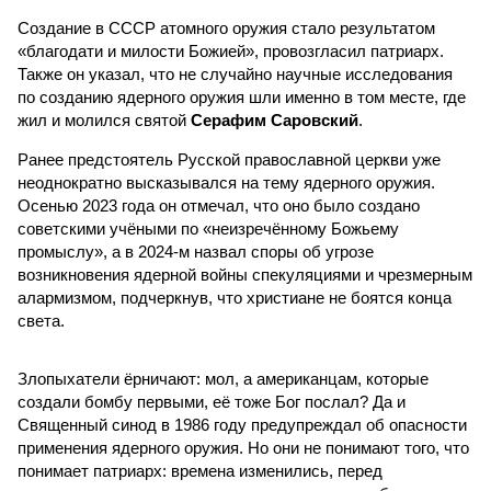
Создание в СССР атомного оружия стало результатом
«благодати и милости Божией», провозгласил патриарх.
Также он указал, что не случайно научные исследования
по созданию ядерного оружия шли именно в том месте, где
жил и молился святой
Серафим Саровский
.
Ранее предстоятель Русской православной церкви уже
неоднократно высказывался на тему ядерного оружия.
Осенью 2023 года он отмечал, что оно было создано
советскими учёными по «неизречённому Божьему
промыслу», а в 2024-м назвал споры об угрозе
возникновения ядерной войны спекуляциями и чрезмерным
алармизмом, подчеркнув, что христиане не боятся конца
света.
Злопыхатели ёрничают: мол, а американцам, которые
создали бомбу первыми, её тоже Бог послал? Да и
Священный синод в 1986 году предупреждал об опасности
применения ядерного оружия. Но они не понимают того, что
понимает патриарх: времена изменились, перед