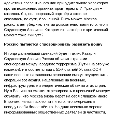
«действия превентивного или принудительного характера»
против возможных организаторов теракта. И Франция –
казалось бы, полноправный партнёр и союзник –
оказалась, по сути, брошенной. Быть может, Москва
располагает убедительными доказательствами того, что и
Саудовскую Аравию с Катаром их партнёры в критический
момент тоже «кинут»?
Россию пытаются спровоцировать развязать войну
И тогда дальнейший сценарий будет таким: Катар и
Саудовскую Аравию Россия объявит странами –
спонсорами международного терроризма (Путин на это уже
намекал), и в соответствии с 51-й статьёй Устава ООН
наши военные на законном основании смогут осуществить
операции возмездия, нацеленные на военные,
инфраструктурные и энергетические объекты этих стран.
Ну а Вашингтон сможет отреагировать в привычной манере:
объявить, что Москва вновь берёт на себя слишком много.
Впрочем, нельзя исключать и того, что американцы
поведут себя более жёстко. На днях несколько хорошо
информированных общественных деятелей (в частности,