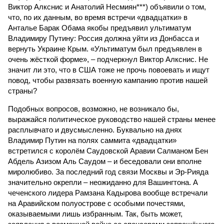
Виктор Алкснис и Анатолий Несмиян***) объявили о том,
что, по их данным, во время встречи «двадцатки» в
Анталье Барак Обама якобы предъявил ультиматум
Владимиру Путину: Россия должна уйти из Донбасса и
вернуть Украине Крым. «Ультиматум был предъявлен в
очень жёсткой форме», – подчеркнул Виктор Алкснис. Не
значит ли это, что в США тоже не прочь повоевать и ищут
повод, чтобы развязать военную кампанию против нашей
страны?
Подобных вопросов, возможно, не возникало бы,
выражайся политическое руководство нашей страны менее
расплывчато и двусмысленно. Буквально на днях
Владимир Путин на полях саммита «двадцатки»
встретился с королём Саудовской Аравии Салманом Бен
Абдель Азизом Аль Саудом – и беседовали они вполне
миролюбиво. За последний год связи Москвы и Эр-Рияда
значительно окрепли – неожиданно для Вашингтона. А
чеченского лидера Рамзана Кадырова вообще встречали
на Аравийском полуострове с особыми почестями,
оказываемыми лишь избранным. Так, быть может,