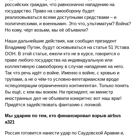
российских граждан, что равнозначно нападению на
государство. Право на самооборону будет
реализовываться всеми доступными средствами – и
политическими, и военными». Это что, ультиматум? Война?
Но кому, чёрт возьми, мы её объявили?
Наши дальнейшие действия, как сообщил президент
Владимир Путин, будут основываться на статье 51 Устава
ООН. В этой статье, ежели кто не в курсе, говорится о
праве любого государства на индивидуальную или
коллективную самооборону в случае нападения на него.
Так что речь идёт о войне. Именно о войне, с кровью и
трупами, а не о чём-то условно-вегетарианском вроде
«спецоперации ограниченного контингента». Только понять
бы ещё, с кем мы воюем. Ни президент, ни министр
иностранных дел не объявили конкретно: вот наш враг!
Придётся задействовать фантазию с логикой.
Мы ударим по тем, кто финансировал взрыв airbus
a321
Россия готовится нанести удар по Саудовской Аравии и,