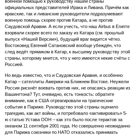
военной помощью к руководству нашей страны
официальных представителей Ирака и Ливана. Причём как
иракские, так и ливанские руководители подразумевают
военную помощь скорее против Катара, а не против
Саудовской Аравии. А если учесть, что наш Airbus в Египте
взорвали скорее всего по заказу из Катара (см. прошлый
выпуск «Нашей Версии»), будущий враг видится чётко.
Востоковед Евгений Сатановский вообще убеждён, что
след ведёт прямиком в Катар, к высшему руководству этой
страны, которому мнится, что у него имеются некие счёты с
Россией.
Но ведь известно, что и Саудовская Аравия, и особенно
Катар – сателлиты Америки на Ближнем Востоке. Неужели
Россия рискнёт воевать против них, не опасаясь реакции из
Вашингтона? Тут, очевидно, есть тонкость: обратите
внимание, как в США отреагировали на трагические
события в Париже. Руководство этой страны оценило
трагедию, как акт войны, и потребовало «активировать» 5-
ю статью Устава ООН – как это было после терактов за
океаном 11 сентября 2001 года. Но совершенно неожиданно
для Парижа союзники по НАТО отказались принимать