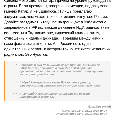
Синаем – это сделал Катар. Причём на уровне руководства
страны. Если президент, говоря о возмездии, подразумевал
именно Катар, я не удивлюсь. Я лишь предлагаю
задуматься, чем может такое возмездие икнуться России.
Давайте оглядимся, что у нас на границах: в Узбекистане –
запрещённое в РФ исламское движение ИДУ, радикальные
исламисты в Таджикистане, киргизский криминалитет,
отягощённый идеями джихада… Границы между ними и
нами фактически открыты. А в России есть один-
единственный регион, в котором точно нет ячеек исламских
радикалов. Это Чукотка.
*
Верховный Суд Российской Федерации от 13.11.2008 №
ГКПИ 08-1956, вступило в силу 27.11.2008 признал
организацию Аль-Каида экстремистской и запрещенной
на территории России
**
Андрей Илларионов внесен Минюстом в реестр
физических лиц, признанных иностранными агентами
***
Анатолий Несмиян внесен Минюстом в реестр
иностранных агентов.
Влад Крымский
Опубликовано:
23.11.2015 10:04
Отредактировано:
23.11.2015 10:04