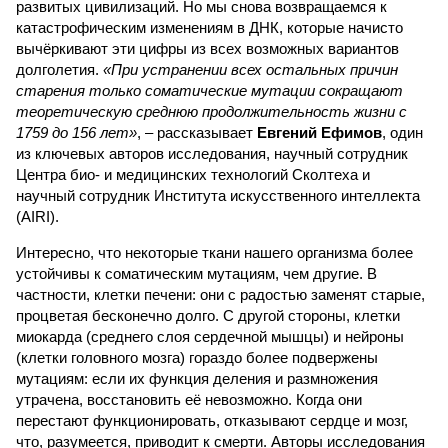
развитых цивилизаций. Но мы снова возвращаемся к
катастрофическим изменениям в ДНК, которые начисто
вычёркивают эти цифры из всех возможных вариантов
долголетия.
«При устранении всех остальных причин
старения только соматические мутации сокращают
теоретическую среднюю продолжительность жизни с
1759 до 156 лет»
, – рассказывает
Евгений Ефимов
, один
из ключевых авторов исследования, научный сотрудник
Центра био- и медицинских технологий Сколтеха и
научный сотрудник Института искусственного интеллекта
(AIRI).
Интересно, что некоторые ткани нашего организма более
устойчивы к соматическим мутациям, чем другие. В
частности, клетки печени: они с радостью заменят старые,
процветая бесконечно долго. С другой стороны, клетки
миокарда (среднего слоя сердечной мышцы) и нейроны
(клетки головного мозга) гораздо более подвержены
мутациям: если их функция деления и размножения
утрачена, восстановить её невозможно. Когда они
перестают функционировать, отказывают сердце и мозг,
что, разумеется, приводит к смерти. Авторы исследования