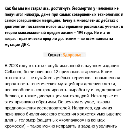
Как бы мы ни старались, достигнуть бессмертия у человека не
получится никогда, даже при самых совершенных технологиях и
самой совершенной медицине. Точку в многолетних дебатах о
долголетии поставило новое исследование российских учёных: в
теории максимальный предел жизни – 194 года. Но и этот
возраст практически вряд ли достижим – во всём виноваты
мутации ДНК.
Сюжет:
Здоровье
В 2023 году в статье, опубликованной в научном издании
Cell.com, были описаны 12 признаков старения. К ним
относятся – не пугайтесь учёных терминов – повышенная
вероятность генетических мутаций при делении клетки,
неспособность контролировать выработку и поддержание
белков, а также дисфункция митохондрий. Некоторые из
этих признаков обратимы. Во всяком случае, таковы
предположения исследователей. Например, одним из
признаков биологического старения является уменьшение
длины теломер (защитных «колпачков» на концах
хромосом) – такое можно исправить и заодно увеличить