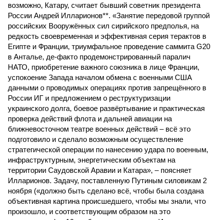
возможно, Катару, считает бывший советник президента
России Андрей Илларионов**. «Занятие передовой группой
российских Вооружённых сил сирийского предполья, на
редкость своевременная и эффективная серия терактов в
Египте и Франции, триумфальное проведение саммита G20
в Анталье, де-факто продемонстрированный паралич
НАТО, приобретение важного союзника в лице Франции,
успокоение Запада началом обмена с военными США
данными о проводимых операциях против запрещённого в
России ИГ и предложением о реструктуризации
украинского долга, боевое развёртывание и практическая
проверка действий флота и дальней авиации на
ближневосточном театре военных действий – всё это
подготовило и сделало возможным осуществление
стратегической операции по нанесению удара по военным,
инфраструктурным, энергетическим объектам на
территории Саудовской Аравии и Катара», – поясняет
Илларионов. Задачу, поставленную Путиным силовикам 2
ноября («должно быть сделано всё, чтобы была создана
объективная картина происшедшего, чтобы мы знали, что
произошло, и соответствующим образом на это