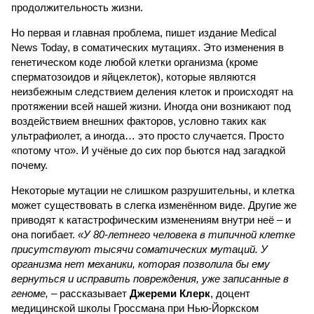
продолжительность жизни.
Но первая и главная проблема, пишет издание Medical
News Today, в соматических мутациях. Это изменения в
генетическом коде любой клетки организма (кроме
сперматозоидов и яйцеклеток), которые являются
неизбежным следствием деления клеток и происходят на
протяжении всей нашей жизни. Иногда они возникают под
воздействием внешних факторов, условно таких как
ультрафиолет, а иногда… это просто случается. Просто
«потому что». И учёные до сих пор бьются над загадкой
почему.
Некоторые мутации не слишком разрушительны, и клетка
может существовать в слегка изменённом виде. Другие же
приводят к катастрофическим изменениям внутри неё – и
она погибает.
«У 80-летнего человека в типичной клетке
присутствуют тысячи соматических мутаций. У
организма нет механики, которая позволила бы ему
вернуться и исправить повреждения, уже записанные в
геноме,
– рассказывает
Джереми Клерк
, доцент
медицинской школы Гроссмана при Нью-Йоркском