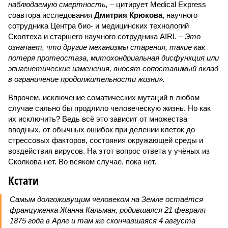
наблюдаемую смертность, –
цитирует Medical Express
соавтора исследования
Дмитрия Крюкова
, научного
сотрудника Центра био- и медицинских технологий
Сколтеха и старшего научного сотрудника AIRI. –
Это
означает, что другие механизмы старения, такие как
потеря протеостаза, митохондриальная дисфункция или
эпигенетические изменения, вносят сопоставимый вклад
в ограничение продолжительности жизни».
Впрочем, исключение соматических мутаций в любом
случае сильно бы продлило человеческую жизнь. Но как
их исключить? Ведь всё это зависит от множества
вводных, от обычных ошибок при делении клеток до
стрессовых факторов, состояния окружающей среды и
воздействия вирусов. На этот вопрос ответа у учёных из
Сколкова нет. Во всяком случае, пока нет.
Кстати
Самым долгоживущим человеком на Земле остаётся
француженка Жанна Кальман, родившаяся 21 февраля
1875 года в Арле и там же скончавшаяся 4 августа