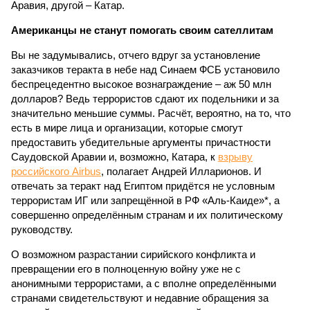
Аравия, другой – Катар.
Американцы не станут помогать своим сателлитам
Вы не задумывались, отчего вдруг за установление
заказчиков теракта в небе над Синаем ФСБ установило
беспрецедентно высокое вознаграждение – аж 50 млн
долларов? Ведь террористов сдают их подельники и за
значительно меньшие суммы. Расчёт, вероятно, на то, что
есть в мире лица и организации, которые смогут
предоставить убедительные аргументы причастности
Саудовской Аравии и, возможно, Катара, к
взрыву
российского Airbus
, полагает Андрей Илларионов. И
отвечать за теракт над Египтом придётся не условным
террористам ИГ или запрещённой в РФ «Аль-Каиде»*, а
совершенно определённым странам и их политическому
руководству.
О возможном разрастании сирийского конфликта и
превращении его в полноценную войну уже не с
анонимными террористами, а с вполне определёнными
странами свидетельствуют и недавние обращения за