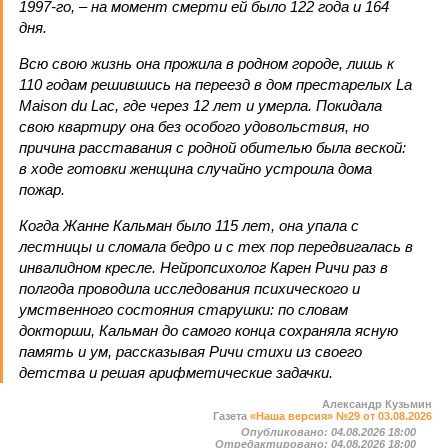
1997-го, – на момент смерти ей было 122 года и 164
дня.
Всю свою жизнь она прожила в родном городе, лишь к
110 годам решившись на переезд в дом престарелых La
Maison du Lac, где через 12 лет и умерла. Покидала
свою квартиру она без особого удовольствия, но
причина расставания с родной обителью была веской:
в ходе готовки женщина случайно устроила дома
пожар.
Когда Жанне Кальман было 115 лет, она упала с
лестницы и сломала бедро и с тех пор передвигалась в
инвалидном кресле. Нейропсихолог Карен Ричи раз в
полгода проводила исследования психического и
умственного состояния старушки: по словам
докторши, Кальман до самого конца сохраняла ясную
память и ум, рассказывая Ричи стихи из своего
детства и решая арифметические задачки.
Александр Кузьмин
Газета
«Наша версия» №29 от 03.08.2026
Опубликовано:
04.08.2026 18:00
Отредактировано:
04.08.2026 18:00