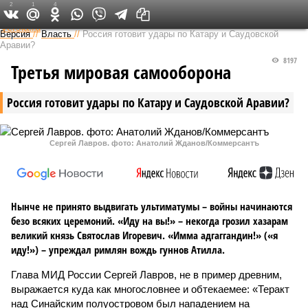
2
1
4
Федеральный выпуск
Версия
//
Власть
//
Россия готовит удары по Катару и Саудовской
Аравии?
8197
Третья мировая самооборона
Россия готовит удары по Катару и Саудовской Аравии?
Сергей Лавров. фото: Анатолий Жданов/Коммерсантъ
Нынче не принято выдвигать ультиматумы – войны начинаются
безо всяких церемоний. «Иду на вы!» – некогда грозил хазарам
великий князь Святослав Игоревич. «Имма адгаггандин!» («я
иду!») – упреждал римлян вождь гуннов Атилла.
Глава МИД России Сергей Лавров, не в пример древним,
выражается куда как многословнее и обтекаемее: «Теракт
над Синайским полуостровом был нападением на