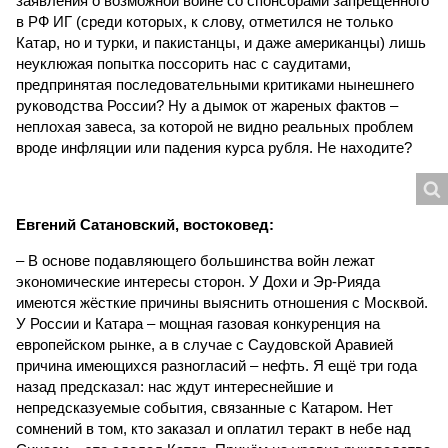
заявления о возможной войне со спонсорами запрещённого
в РФ ИГ (среди которых, к слову, отметился не только
Катар, но и турки, и пакистанцы, и даже американцы) лишь
неуклюжая попытка поссорить нас с саудитами,
предпринятая последовательными критиками нынешнего
руководства России? Ну а дымок от жареных фактов –
неплохая завеса, за которой не видно реальных проблем
вроде инфляции или падения курса рубля. Не находите?
Евгений Сатановский, востоковед:
– В основе подавляющего большинства войн лежат
экономические интересы сторон. У Дохи и Эр-Рияда
имеются жёсткие причины выяснить отношения с Москвой.
У России и Катара – мощная газовая конкуренция на
европейском рынке, а в случае с Саудовской Аравией
причина имеющихся разногласий – нефть. Я ещё три года
назад предсказал: нас ждут интереснейшие и
непредсказуемые события, связанные с Катаром. Нет
сомнений в том, кто заказал и оплатил теракт в небе над