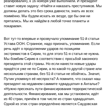
реагировали»), к 16 ноября уже выполнили. И президент
ставит новую задачу: «Найти и наказать преступников. Мы
должны делать это без срока давности, знать их всех
поимённо. Мы будем искать их везде, где бы они ни
прятались. Мы их найдём в любой точке планеты и
покараем».
Вот тут-то впервые и прозвучало упоминание 51-й статьи
Устава ООН. Странное, надо признать, упоминание. Если
речь идёт о продолжении ударов по позициям
экстремистов в Сирии, то для этого 51-я статья не нужна.
Мы бомбим Сирию в соответствии с просьбой законного
президента этой страны. Но если нанести новые удары
придётся уже не по Сирии, а по какой-то другой стране или
нескольким странам, без 51-й статьи не обойтись. Значит,
Путин упомянул её неспроста? А помните, что сказал наш
президент на недавнем саммите «двадцатки» в Анталье?
«Нужно пресекать пути финансирования террористической
деятельности. Финансирование, как мы установили, идёт
из 40 стран, причём в том числе из стран «двадцатки».
Одной из этих стран определённо является Саудовская