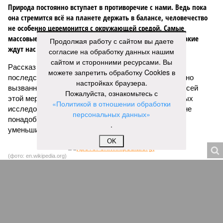
Природа постоянно вступает в противоречие с нами. Ведь пока
она стремится всё на планете держать в балансе, человечество
не особенно церемонится с окружающей средой. Самые
массовые катастрофы в прошлом – какими они были? Какие
Продолжая работу с сайтом вы даете
ждут нас со дня на день и чем грозят?
согласие на обработку данных нашим
сайтом и сторонними ресурсами. Вы
Рассказ
Стивена Кинга
, в котором описывались
можете запретить обработку Cookies в
последствия очередного апокалипсиса, искусственно
настройках браузера.
вызванного группой биологов, называется «Конец всей
Пожалуйста, ознакомьтесь с
этой мерзости». В реальной жизни участия пытливых
«Политикой в отношении обработки
исследователей в организации конца света может не
персональных данных»
понадобиться: природа сама разберётся, как и где
.
уменьшить масштабы человеческой популяции.
OK
(фото: en.wikipedia.org)
Да, наша любимая маленькая планета может быть
единственной, где в пределах Солнечной системы есть
полноценная жизнь, но Земля также регулярно пытается
эту жизнь уничтожить. Так уж вышло, что внутренние
процессы на планете включают в себя всевозможные