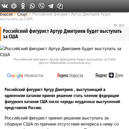
0
1
0
Федеральный выпуск
Версия
//
Спорт
//
Российский фигурист Артур Дмитриев будет
выступать за США
3671
Российский фигурист Артур Дмитриев будет выступать
за США
Российский фигурист Артур Дмитриев будет выступать за США
(фото: Wikimedia Commons/Luu)
Российский фигурист Артур Дмитриев , выступающий в
одиночном катании принял решение стать членом федерации
фигурного катания США после череды неудачных выступлений
представляя Россию.
Российский фигурист принял решение выступать за
сборную США по причине отсутствия интереса к нему со