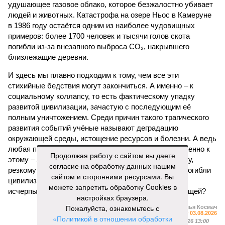
удушающее газовое облако, которое безжалостно убивает
людей и животных. Катастрофа на озере Ньос в Камеруне
в 1986 году остаётся одним из наиболее чудовищных
примеров: более 1700 человек и тысячи голов скота
погибли из-за внезапного выброса CO₂, накрывшего
близлежащие деревни.
И здесь мы плавно подходим к тому, чем все эти
стихийные бедствия могут закончиться. А именно – к
социальному коллапсу, то есть фактическому упадку
развитой цивилизации, зачастую с последующим её
полным уничтожением. Среди причин такого трагического
развития событий учёные называют деградацию
окружающей среды, истощение ресурсов и болезни. А ведь
любая природная катастрофа непременно ведёт именно к
Продолжая работу с сайтом вы даете
этому – экономическому кризису, эпидемиям, голоду,
согласие на обработку данных нашим
резкому сокращению численности населения. Так погибли
сайтом и сторонними ресурсами. Вы
цивилизации шумеров, майя, кхмеров – список не
можете запретить обработку Cookies в
исчерпывающий. Какая цивилизация будет следующей?
настройках браузера.
Пожалуйста, ознакомьтесь с
Илья Космач
Газета
«Наша версия» №29 от 03.08.2026
«Политикой в отношении обработки
Опубликовано:
05.08.2026 13:00