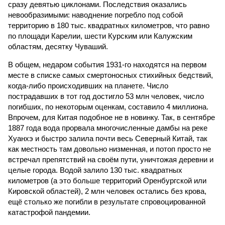
сразу девятью циклонами. Последствия оказались
невообразимыми: наводнение погребло под собой
территорию в 180 тыс. квадратных километров, что равно
по площади Карелии, шести Курским или Калужским
областям, десятку Чуваший.
В общем, недаром события 1931-го находятся на первом
месте в списке самых смертоносных стихийных бедствий,
когда-либо происходивших на планете. Число
пострадавших в тот год достигло 53 млн человек, число
погибших, по некоторым оценкам, составило 4 миллиона.
Впрочем, для Китая подобное не в новинку. Так, в сентябре
1887 года вода прорвала многочисленные дамбы на реке
Хуанхэ и быстро залила почти весь Северный Китай, так
как местность там довольно низменная, и потоп просто не
встречал препятствий на своём пути, уничтожая деревни и
целые города. Водой залило 130 тыс. квадратных
километров (а это больше территорий Оренбургской или
Кировской областей), 2 млн человек остались без крова,
ещё столько же погибли в результате спровоцированной
катастрофой пандемии.