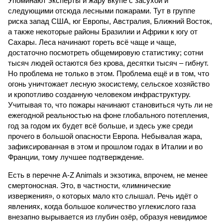
Упоминают эксперты и жару вкупе с засухой и
следующими отсюда лесными пожарами. Тут в группе
риска запад США, юг Европы, Австралия, Ближний Восток,
а также некоторые районы Бразилии и Африки к югу от
Сахары. Леса начинают гореть всё чаще и чаще,
достаточно посмотреть общемировую статистику; сотни
тысяч людей остаются без крова, десятки тысяч – гибнут.
Но проблема не только в этом. Проблема ещё и в том, что
огонь уничтожает лесную экосистему, сельское хозяйство
и кропотливо созданную человеком инфраструктуру.
Учитывая то, что пожары начинают становиться чуть ли не
ежегодной реальностью на фоне глобального потепления,
год за годом их будет всё больше, и здесь уже среди
прочего в большой опасности Европа. Небывалая жара,
зафиксированная в этом и прошлом годах в Италии и во
Франции, тому лучшее подтверждение.
Есть в перечне A-Z Animals и экзотика, впрочем, не менее
смертоносная. Это, в частности, «лимнические
извержения», о которых мало кто слышал. Речь идёт о
явлениях, когда большое количество углекислого газа
внезапно вырывается из глубин озёр, образуя невидимое