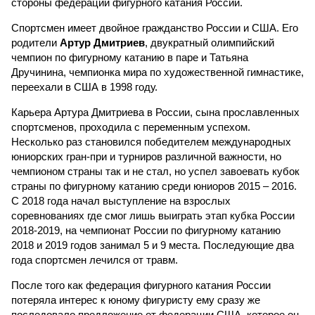
стороны федерации фигурного катания России.
Спортсмен имеет двойное гражданство России и США. Его
родители
Артур Дмитриев
, двукратный олимпийский
чемпион по фигурному катанию в паре и Татьяна
Дручинина, чемпионка мира по художественной гимнастике,
переехали в США в 1998 году.
Карьера Артура Дмитриева в России, сына прославленных
спортсменов, проходила с переменным успехом.
Несколько раз становился победителем международных
юниорских гран-при и турниров различной важности, но
чемпионом страны так и не стал, но успел завоевать кубок
страны по фигурному катанию среди юниоров 2015 – 2016.
С 2018 года начал выступление на взрослых
соревнованиях где смог лишь выиграть этап кубка России
2018-2019, на чемпионат России по фигурному катанию
2018 и 2019 годов занимал 5 и 9 места. Последующие два
года спортсмен лечился от травм.
После того как федерация фигурного катания России
потеряла интерес к юному фигуристу ему сразу же
последовало предложение от федерации США, которое он