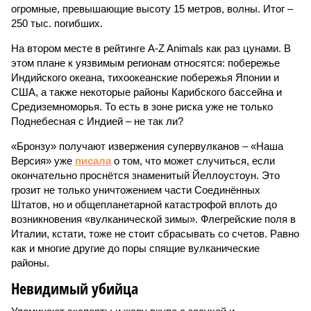
огромные, превышающие высоту 15 метров, волны. Итог –
250 тыс. погибших.
На втором месте в рейтинге A-Z Animals как раз цунами. В
этом плане к уязвимым регионам относятся: побережье
Индийского океана, тихо­океанские побережья Японии и
США, а также некоторые районы Карибского бассейна и
Средиземноморья. То есть в зоне риска уже не только
Поднебесная с Индией – не так ли?
«Бронзу» получают извержения супервулканов – «Наша
Версия» уже
писала
о том, что может случиться, если
окончательно проснётся знаменитый Йеллоустоун. Это
грозит не только уничтожением части Соединённых
Штатов, но и общепланетарной катастрофой вплоть до
возникновения «вулканической зимы». Флегрейские поля в
Италии, кстати, тоже не стоит сбрасывать со счетов. Равно
как и многие другие до поры спящие вулканические
районы.
Невидимый убийца