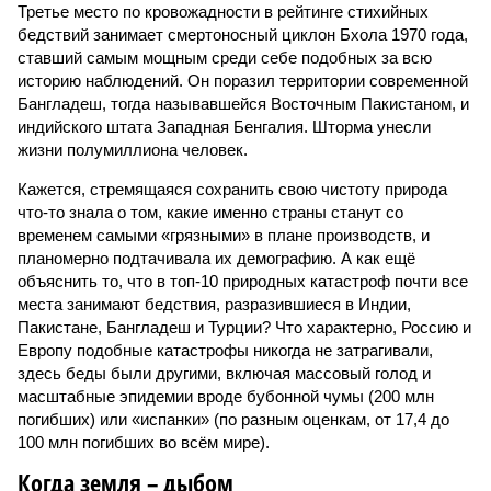
Третье место по кровожадности в рейтинге стихийных
бедствий занимает смертоносный циклон Бхола 1970 года,
ставший самым мощным среди себе подобных за всю
историю наблюдений. Он поразил территории современной
Бангладеш, тогда называвшейся Восточным Пакистаном, и
индийского штата Западная Бенгалия. Шторма унесли
жизни полумиллиона человек.
Кажется, стремящаяся сохранить свою чистоту природа
что-то знала о том, какие именно страны станут со
временем самыми «грязными» в плане производств, и
планомерно подтачивала их демографию. А как ещё
объяснить то, что в топ-10 природных катастроф почти все
места занимают бедствия, разразившиеся в Индии,
Пакистане, Бангладеш и Турции? Что характерно, Россию и
Европу подобные катастрофы никогда не затрагивали,
здесь беды были другими, включая массовый голод и
масштабные эпидемии вроде бубонной чумы (200 млн
погибших) или «испанки» (по разным оценкам, от 17,4 до
100 млн погибших во всём мире).
Когда земля – дыбом