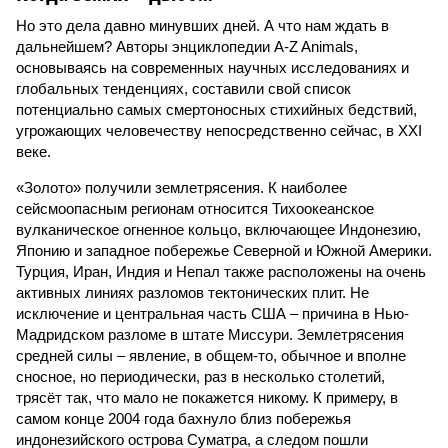
Но это дела давно минувших дней. А что нам ждать в
дальнейшем? Авторы энциклопедии A-Z Animals,
основываясь на современных научных исследованиях и
глобальных тенденциях, составили свой список
потенциально самых смертоносных стихийных бедствий,
угрожающих человечеству непосредственно сейчас, в XXI
веке.
«Золото» получили землетрясения. К наиболее
сейсмоопасным регионам относится Тихоокеанское
вулканическое огненное кольцо, включающее Индонезию,
Японию и западное побережье Северной и Южной Америки.
Турция, Иран, Индия и Непал также расположены на очень
активных линиях разломов тектонических плит. Не
исключение и центральная часть США – причина в Нью-
Мадридском разломе в штате Миссури. Землетрясения
средней силы – явление, в общем-то, обычное и вполне
сносное, но периодически, раз в несколько столетий,
трясёт так, что мало не покажется никому. К примеру, в
самом конце 2004 года бахнуло близ побережья
индонезийского острова Суматра, а следом пошли