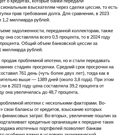
дет о кредитах, которые банки передали
сиональным взыскателям через сделки цессии, то есть
тупки прав требования долга. Для сравнения, в 2023
 1,2 миллиарда рублей.
ъеме задолженности, переданной коллекторам, также
ду она составляла всего 0,5 процента, то в 2024 году
 процента. Общий объем банковской цессии за
1 миллиарда рублей.
 продаж проблемной ипотеки, но и стали передавать
ранних стадиях просрочки. Средний срок просрочки на
оставил 761 день (чуть более двух лет), тогда как в
чительно выше — 1389 дней (около 3,8 года). При этом
сли в 2023 году цена составляла 39,2 процента от
ду она увеличилась до 48,7 процента.
роблемной ипотеки с несколькими факторами. Во-
» свои балансы от кредитов, взыскание которых
 финансовых затрат. Во-вторых, увеличение пошлин за
подталкивает кредитные организации к передаче таких
 продажа ипотечных портфелей позволяет банкам
что особенно важно в условиях экономической