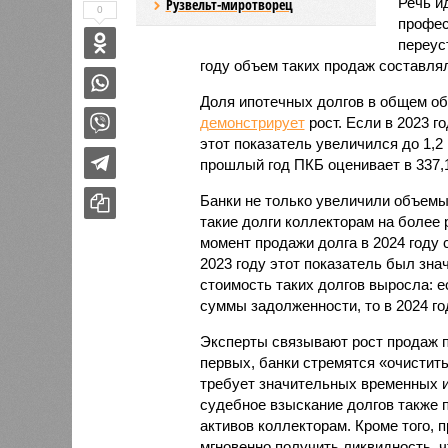
Речь и
Рузвельт-миротворец
0
профес
переус
году объем таких продаж составлял
Доля ипотечных долгов в общем об
демонстрирует
рост. Если в 2023 го
этот показатель увеличился до 1,2
прошлый год ПКБ оценивает в 337,
Банки не только увеличили объемы
такие долги коллекторам на более 
момент продажи долга в 2024 году с
2023 году этот показатель был зна
стоимость таких долгов выросла: е
суммы задолженности, то в 2024 го
Эксперты связывают рост продаж п
первых, банки стремятся «очистить
требует значительных временных и
судебное взыскание долгов также 
активов коллекторам. Кроме того,
мгновенно получить ликвидность, 