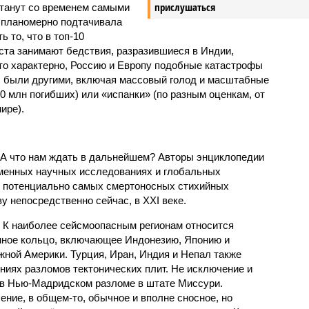
прислушаться
станут со временем самыми
и планомерно подтачивала
 то, что в топ-10
ста занимают бедствия, разразившиеся в Индии,
то характерно, Россию и Европу подобные катастрофы
ды были другими, включая массовый голод и масштабные
 млн погибших) или «испанки» (по разным оценкам, от
ире).
 А что нам ждать в дальнейшем? Авторы энциклопедии
еменных научных исследованиях и глобальных
к потенциально самых смертоносных стихийных
 непосредственно сейчас, в XXI веке.
 К наиболее сейсмоопасным регионам относится
нное кольцо, включающее Индонезию, Японию и
ной Америки. Турция, Иран, Индия и Непал также
ниях разломов тектонических плит. Не исключение и
 в Нью-Мадридском разломе в штате Миссури.
ние, в общем-то, обычное и вполне сносное, но