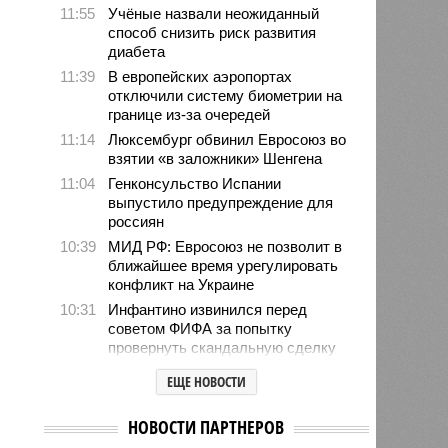
11:55
Учёные назвали неожиданный
способ снизить риск развития
диабета
11:39
В европейских аэропортах
отключили систему биометрии на
границе из-за очередей
11:14
Люксембург обвинил Евросоюз во
взятии «в заложники» Шенгена
11:04
Генконсульство Испании
выпустило предупреждение для
россиян
10:39
МИД РФ: Евросоюз не позволит в
ближайшее время урегулировать
конфликт на Украине
10:31
Инфантино извинился перед
советом ФИФА за попытку
провернуть скандальную сделку
10:26
В Польше рассказали о тренде
ЕЩЕ НОВОСТИ
нападений на украинцев в стране
10:10
Трамп пригрозил тюрьмой за
НОВОСТИ ПАРТНЕРОВ
утечки о нехватке боеприпасов у