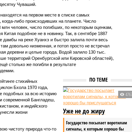
десятку Чуваший.
 находятся на первом месте в списке самых
 когда-либо происходивших на планете. Число
3 млн человек, число погибших, по некоторым оценкам,
 Китая подобное не в новинку. Так, в сентябре 1887
е дамбы на реке Хуанхэ и быстро залила почти весь
 там довольно низменная, и потоп просто не встречал
жая деревни и целые города. Водой залило 130 тыс.
ьше территорий Оренбургской или Кировской областей),
 ещё столько же погибли в результате
ндемии.
ПО ТЕМЕ
ейтинге стихийных
иклон Бхола 1970 года,
 подобных за всю историю
476
и современной Бангладеш,
истаном, и индийского
Уже не до жиру
унесли жизни
Государство посылает воротилам
сигналы, к которым хорошо бы
вою чистоту природа что-то