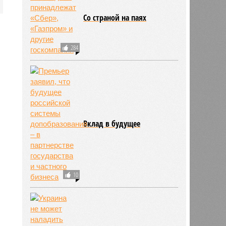
Со страной на паях
284
Вклад в будущее
10