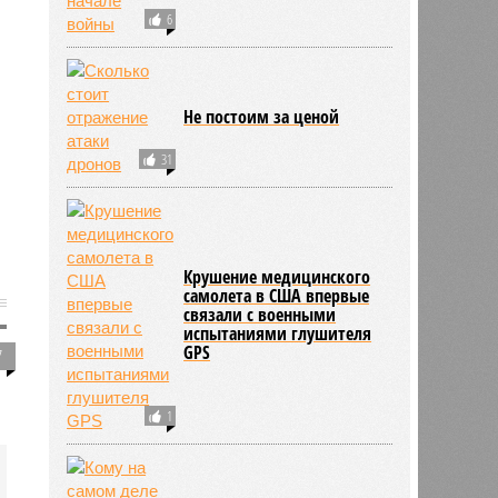
6
Не постоим за ценой
31
Крушение медицинского
самолета в США впервые
связали с военными
испытаниями глушителя
GPS
7
1