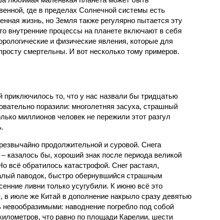
венной, где в пределах Солнечной системы есть
енная жизнь, но Земля также регулярно пытается эту
что внутренние процессы на планете включают в себя
орологические и физические явления, которые для
просту смертельны. И вот несколько тому примеров.
й приключилось то, что у нас назвали бы тридцатью
овательно поразили: многолетняя засуха, страшный
олько миллионов человек не пережили этот разгул
.
чрезвычайно продолжительной и суровой. Снега
 – казалось бы, хороший знак после периода великой
Но всё обратилось катастрофой. Снег растаял,
валый паводок, быстро обернувшийся страшным
енние ливни только усугубили. К июню всё это
, в июле же Китай в дополнение накрыло сразу девятью
 невообразимыми: наводнение погребло под собой
километров, что равно по площади Карелии, шести