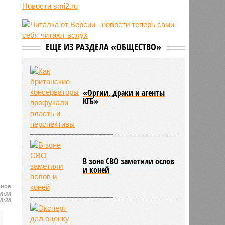
США
Новости smi2.ru
10:07
Жители Словакии захотели
вернуть гражданство России
10:02
Минтранс заявил о готовности
ЕЩЕ ИЗ РАЗДЕЛА «ОБЩЕСТВО»
рассмотреть возможность запуска
прямого авиасообщения с
Бразилией и Аргентиной
«Оргии, драки и агенты
КГБ»
В зоне СВО заметили ослов
и коней
йнов
08:28
08:28