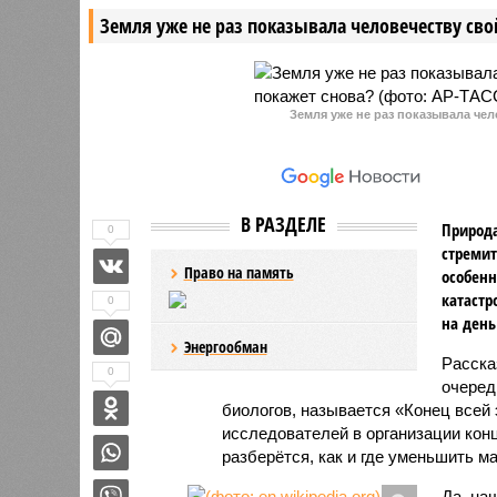
свидетельствует статистика
понизить
Земля уже не раз показывала человечеству свой
Объединённого кредитного бюро
которая 
(ОКБ).
Земля уже не раз показывала чел
В РАЗДЕЛЕ
Природа
0
стремит
Право на память
особенн
катастр
0
на день
Энергообман
Расск
0
очеред
биологов, называется «Конец всей
исследователей в организации кон
разберётся, как и где уменьшить 
Да, на