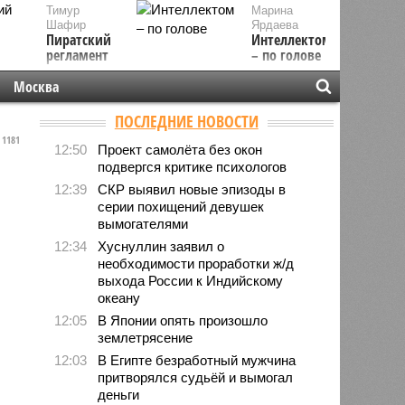
Тимур
Марина
Шафир
Ярдаева
Пиратский
Интеллектом
регламент
– по голове
Москва
ПОСЛЕДНИЕ НОВОСТИ
1181
12:50
Проект самолёта без окон
подвергся критике психологов
12:39
СКР выявил новые эпизоды в
серии похищений девушек
вымогателями
12:34
Хуснуллин заявил о
необходимости проработки ж/д
выхода России к Индийскому
океану
12:05
В Японии опять произошло
землетрясение
12:03
В Египте безработный мужчина
притворялся судьёй и вымогал
деньги