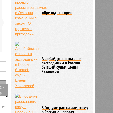
«Приход на горе»
Азербайджан отказал в
экстрадиции в Россию
бывшей судьи Елены
Хахалевой
864
0
.
В Госдуме рассказали, кому
272
в России с 1 апреля