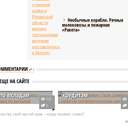
Необычные корабли. Речные
молоковозы и пожарная
«Ракета»
ОММЕНТАРИИ
0
Российские банки стали
ские банки
снижать ставки по
ЕЩЕ НА САЙТЕ
ись снижать
потребительским
 по вкладам
кредитам
926
ие российские банки
В России наметилась тенденция
0
 о снижении
на снижение ставок по кредитам
еству свой крутой нрав – когда покажет снова?
ых ставок по депозитам
Она связана с тем, что банки
 решением Центробанка
рассчитывают на изменение