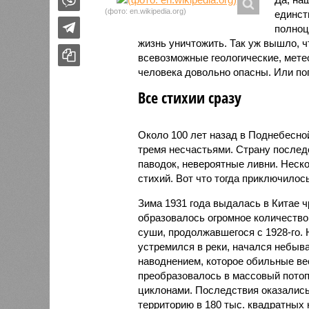
(фото: en.wikipedia.org)
единст
полноц
жизнь уничтожить. Так уж вышло, 
всевозможные геологические, мете
человека довольно опасны. Или по
Все стихии сразу
Около 100 лет назад в Поднебесно
тремя несчастьями. Страну послед
паводок, невероятные ливни. Неск
стихий. Вот что тогда приключилось
Зима 1931 года выдалась в Китае 
образовалось огромное количество
суши, продолжавшегося с 1928-го. 
устремился в реки, начался небы
наводнением, которое обильные вес
преобразовалось в массовый потоп
циклонами. Последствия оказались
территорию в 180 тыс. квадратных 