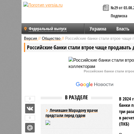
№29 от 03.08.
Подписка
Украина
Власть
Федеральный выпуск
Версия
//
Общество
//
Российские банки стали втрое чаще 
Российские банки стали втрое чаще продавать 
Российские банки стали втро
В РАЗДЕЛЕ
В 2024 
0
банки п
Лечившие Марадону врачи
три раз
предстали перед судом
в расче
0
(ПКБ)