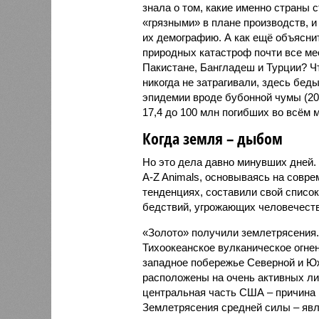
знала о том, какие именно страны 
«грязными» в плане производств, 
их демографию. А как ещё объяснить
природных катастроф почти все ме
Пакистане, Бангладеш и Турции? Ч
никогда не затрагивали, здесь бе
эпидемии вроде бубонной чумы (200
17,4 до 100 млн погибших во всём м
Когда земля – дыбом
Но это дела давно минувших дней.
A-Z Animals, основываясь на совр
тенденциях, составили свой списо
бедствий, угрожающих человечеству
«Золото» получили землетрясения.
Тихоокеанское вулканическое огне
западное побережье Северной и Юж
расположены на очень активных ли
центральная часть США – причина
Землетрясения средней силы – явле