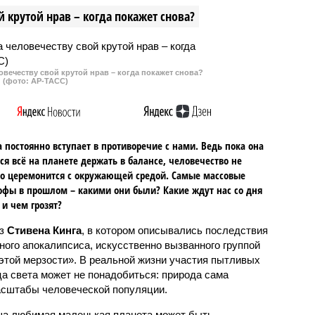
 ключевую ставку,
ключевой ставки ЦБ в меньшую
 крутой нрав – когда покажет снова?
опустилась до 21%.
сторону.
овечеству свой крутой нрав – когда покажет снова?
(фото: АР-ТАСС)
 постоянно вступает в противоречие с нами. Ведь пока она
ся всё на планете держать в балансе, человечество не
о церемонится с окружающей средой. Самые массовые
офы в прошлом – какими они были? Какие ждут нас со дня
 и чем грозят?
аз
Стивена Кинга
, в котором описывались последствия
ного апокалипсиса, искусственно вызванного группой
 этой мерзости». В реальной жизни участия пытливых
ца света может не понадобиться: природа сама
масштабы человеческой популяции.
ша любимая маленькая планета может быть