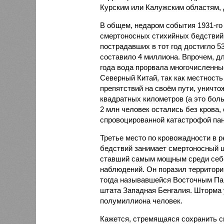
Курским или Калужским областям, 
В общем, недаром события 1931-го
смертоносных стихийных бедствий,
пострадавших в тот год достигло 5
составило 4 миллиона. Впрочем, для
года вода прорвала многочисленны
Северный Китай, так как местность
препятствий на своём пути, уничто
квадратных километров (а это бол
2 млн человек остались без крова,
спровоцированной катастрофой па
Третье место по кровожадности в р
бедствий занимает смертоносный ц
ставший самым мощным среди себе
наблюдений. Он поразил территори
тогда называвшейся Восточным Пак
штата Западная Бенгалия. Шторма 
полумиллиона человек.
Кажется, стремящаяся сохранить с