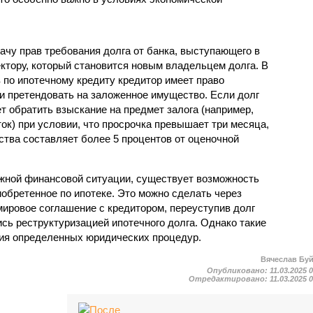
ачу прав требования долга от банка, выступающего в
ектору, который становится новым владельцем долга. В
 по ипотечному кредиту кредитор имеет право
и претендовать на заложенное имущество. Если долг
т обратить взыскание на предмет залога (например,
ок) при условии, что просрочка превышает три месяца,
ства составляет более 5 процентов от оценочной
жной финансовой ситуации, существует возможность
обретенное по ипотеке. Это можно сделать через
мировое соглашение с кредитором, переуступив долг
сь реструктуризацией ипотечного долга. Однако такие
ия определенных юридических процедур.
Вячеслав Бу
Опубликовано:
11.03.2025 
Отредактировано:
11.03.2025 