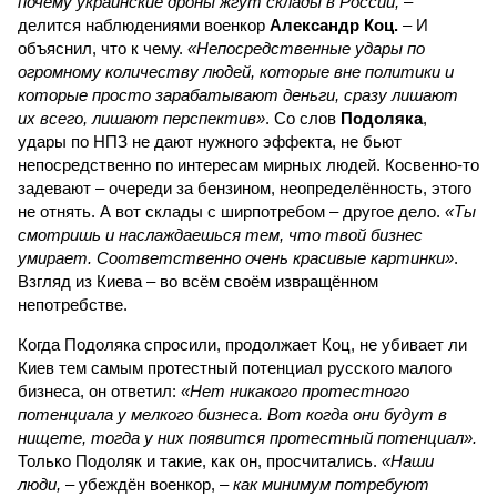
почему украинские дроны жгут склады в России,
–
делится наблюдениями военкор
Александр Коц.
– И
объяснил, что к чему.
«Непосредственные удары по
огромному количеству людей, которые вне политики и
которые просто зарабатывают деньги, сразу лишают
их всего, лишают перспектив»
. Со слов
Подоляка
,
удары по НПЗ не дают нужного эффекта, не бьют
непосредственно по интересам мирных людей. Косвенно-то
задевают – очереди за бензином, неопределённость, этого
не отнять. А вот склады с ширпотребом – другое дело.
«Ты
смотришь и наслаждаешься тем, что твой бизнес
умирает. Соответственно очень красивые картинки»
.
Взгляд из Киева – во всём своём извращённом
непотребстве.
Когда Подоляка спросили, продолжает Коц, не убивает ли
Киев тем самым протестный потенциал русского малого
бизнеса, он ответил:
«Нет никакого протестного
потенциала у мелкого бизнеса. Вот когда они будут в
нищете, тогда у них появится протестный потенциал».
Только Подоляк и такие, как он, просчитались.
«Наши
люди,
– убеждён военкор, –
как минимум потребуют