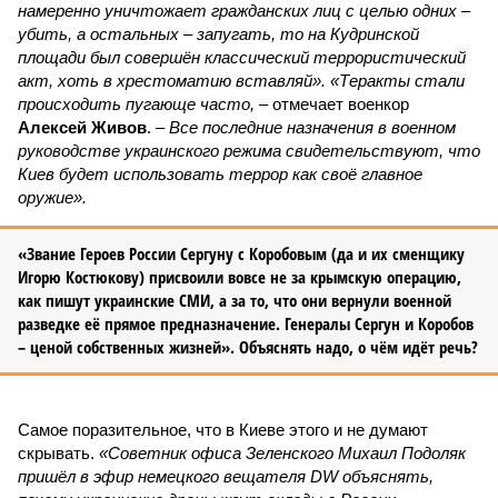
намеренно уничтожает гражданских лиц с целью одних –
убить, а остальных – запугать, то на Кудринской
площади был совершён классический террористический
акт, хоть в хрестоматию вставляй». «Теракты стали
происходить пугающе часто,
– отмечает военкор
Алексей Живов
. –
Все последние назначения в военном
руководстве украинского режима свидетельствуют, что
Киев будет использовать террор как своё главное
оружие».
«Звание Героев России Сергуну с Коробовым (да и их сменщику
Игорю Костюкову) присвоили вовсе не за крымскую операцию,
как пишут украинские СМИ, а за то, что они вернули военной
разведке её прямое предназначение. Генералы Сергун и Коробов
– ценой собственных жизней». Объяснять надо, о чём идёт речь?
Самое поразительное, что в Киеве этого и не думают
скрывать.
«Советник офиса Зеленского Михаил Подоляк
пришёл в эфир немецкого вещателя DW объяснять,