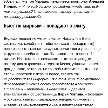
удивляет,
– в тон Мардану изумляется политолог
Алексей
Пилько
. –
Что ещё должно произойти, чтобы это всё-
таки случилось? И что мешает этому простому и
логичному решению?»
Бьют по мирным – попадают в элиту
Видимо, мешает не «что», а «кто». Накануне в Вене
состоялись келейные (чтобы не сказать, сепаратные)
переговоры отставных западных политиков и управленцев
с группой российских – как бы назвать их точнее-то? –
визави. На этом фоне возникают некоторые догадки –
почему два откровенных теракта Киева, убившие наших
гражданских, остались не то чтобы незамеченными – не
стали новостями с первых полос, скажем так.
«Просочившаяся информация о том, что на секретных
переговорах в Вене Россию представлял Александр
Стальевич – информация невесёлая,
– делится
впечатлениями общественница
Дарья Митина
. –
Волошин
– основной спикер и интерфейс ельцинской «семьи»,
главных заинтересованных лиц в нашем поражении-