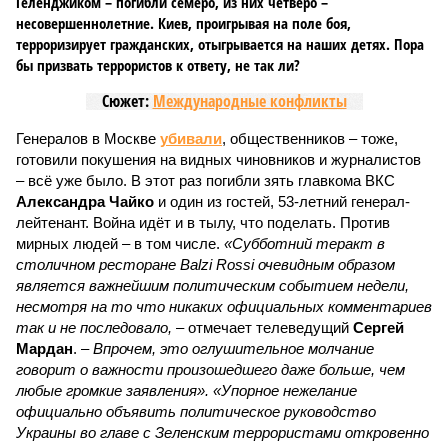
Геленджиком – погибли семеро, из них четверо –
несовершеннолетние. Киев, проигрывая на поле боя,
терроризирует гражданских, отыгрывается на наших детях. Пора
бы призвать террористов к ответу, не так ли?
Сюжет:
Международные конфликты
Генералов в Москве
убивали
, общественников – тоже,
готовили покушения на видных чиновников и журналистов
– всё уже было. В этот раз погибли зять главкома ВКС
Александра Чайко
и один из гостей, 53-летний генерал-
лейтенант. Война идёт и в тылу, что поделать. Против
мирных людей – в том числе.
«Субботний теракт в
столичном ресторане Balzi Rossi очевидным образом
является важнейшим политическим событием недели,
несмотря на то что никаких официальных комментариев
так и не последовало,
– отмечает телеведущий
Сергей
Мардан
. –
Впрочем, это оглушительное молчание
говорит о важности произошедшего даже больше, чем
любые громкие заявления». «Упорное нежелание
официально объявить политическое руководство
Украины во главе с Зеленским террористами откровенно