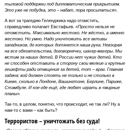
тыловой поддержки под дипломатическим прикрытием.
Это уже не побудка, это – набат, пора просыпаться».
А вот за трагедию Геленджика надо отомстить,
справедливо полагает Евстафьев.
«Просто нельзя не
отомстить. Максимально жестоко. Не жёстко, а именно
жестоко. Но умно. Надо уничтожить все активы
западников, до которых дотянется наша рука. Невзирая
на все обязательства, договорнячки, шахер-махеры. Мы
мстим за наших детей. В России нет чужих детей. Кто
не способен отставить в сторону свои мелкие и крупные
гешефты ради отмщения за детей, тот – враг. Главная
задача: вой должен стоять не только и не столько в
Киеве, сколько в Лондоне, Вашингтоне, Берлине, Париже,
Стамбуле. И кое-где ещё, где любят играть в «мирные
планы».
Так-то, в целом, понятно, что происходит, не так ли? Ну а
нам-то с вами – как быть?
Террористов – уничтожать без суда!