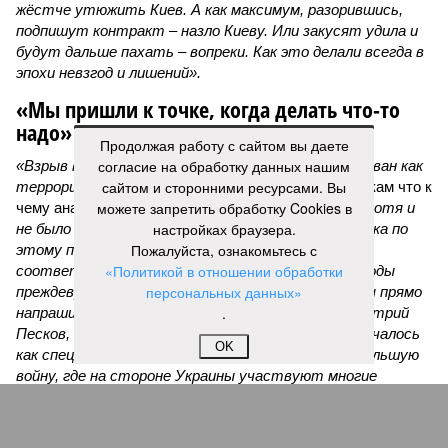
жёстче утюжить Киев. А как максимум, разорившись,
подпишут контракт – назло Киеву. Или закусят удила и
будут дальше пахать – вопреки. Как это делали всегда в
эпохи невзгод и лишений».
«Мы пришли к точке, когда делать что-то
надо»
Продолжая работу с сайтом вы даете
согласие на обработку данных нашим
«Взрыв в ресторане Balzi Rossi был охарактеризован как
сайтом и сторонними ресурсами. Вы
террористический акт, –
раскладывает по полочкам что к
можете запретить обработку Cookies в
чему аналитик и телеведущий
Дмитрий Саймс
, –
хотя и
настройках браузера.
не было указано, кто за него ответственен. И пока по
Пожалуйста, ознакомьтесь с
этому поводу нет официальных заявлений
«Политикой в отношении обработки
соответствующих органов, окончательные выводы
персональных данных»
преждевременны. А вот предварительные выводы прямо
.
напрашиваются. Россия, как недавно говорил Дмитрий
Песков, находится в состоянии войны. То, что началось
OK
как специальная военная операция, переросло в большую
войну, где на стороне Украины участвуют многие
европейские государства – непосредственно
участвуют. И косвенно, но тоже существенно – США.
Режим Зеленского неоднократно совершал