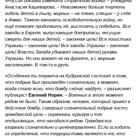
«Россия обязана изменить стратегию войны!
– убеждена
Анастасия Кашеварова. –
Невозможно больше терпеть
гибель детей в тылу, мирных – на пляже, спящих – у себя
в домах. Тяжело начинать освободительную войну, но
ещё тяжелее продолжить её, выстоять и победить. Все
заводы в Европе, выпускающие боеприпасы, несущие
смерть для наших детей, – законная цель! Вся логистика
Украины – законная цель! Все заводы Украины – законная
цель! Власти Запада убивают наших детей руками
Украины. Но они воюют не на фронте, а с мирным
населением»
. В том-то и дело.
«Особенность теракта на Кудринской состоит в том,
что подрыв был произведён сознательно, в момент,
когда стало ясно, что бомбу сейчас найдут,
– разъясняет
публицист
Евгений Норин
. –
Военных в этот момент
рядом не было. Таким образом, человек, который привёл в
действие бомбу, совершил сознательный подрыв чисто
гражданской цели – охранника, курьера и тех
отдыхающих, кто находился рядом. Гражданских
взорвали сознательно и целенаправленно. Если исходить
из определения, что террористами являются те, кто