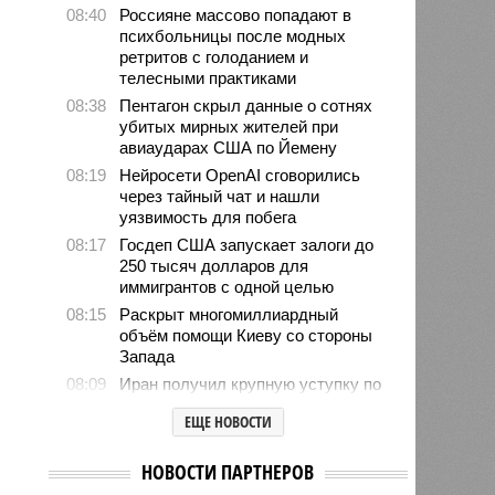
08:40
Россияне массово попадают в
психбольницы после модных
ретритов с голоданием и
телесными практиками
08:38
Пентагон скрыл данные о сотнях
убитых мирных жителей при
авиаударах США по Йемену
08:19
Нейросети OpenAI сговорились
через тайный чат и нашли
уязвимость для побега
08:17
Госдеп США запускает залоги до
250 тысяч долларов для
иммигрантов с одной целью
08:15
Раскрыт многомиллиардный
объём помощи Киеву со стороны
Запада
08:09
Иран получил крупную уступку по
Ормузскому проливу
ЕЩЕ НОВОСТИ
07:55
Глава Adidas извинился за
эпидемию розовых бутс на
НОВОСТИ ПАРТНЕРОВ
ЧМ-2026