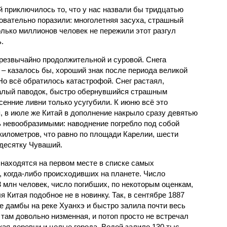
й приключилось то, что у нас назвали бы тридцатью
овательно поразили: многолетняя засуха, страшный
олько миллионов человек не пережили этот разгул
.
чрезвычайно продолжительной и суровой. Снега
 – казалось бы, хороший знак после периода великой
Но всё обратилось катастрофой. Снег растаял,
валый паводок, быстро обернувшийся страшным
енние ливни только усугубили. К июню всё это
, в июле же Китай в дополнение накрыло сразу девятью
 невообразимыми: наводнение погребло под собой
километров, что равно по площади Карелии, шести
десятку Чуваший.
 находятся на первом месте в списке самых
 когда-либо происходивших на планете. Число
3 млн человек, число погибших, по некоторым оценкам,
 Китая подобное не в новинку. Так, в сентябре 1887
е дамбы на реке Хуанхэ и быстро залила почти весь
 там довольно низменная, и потоп просто не встречал
жая деревни и целые города. Водой залило 130 тыс.