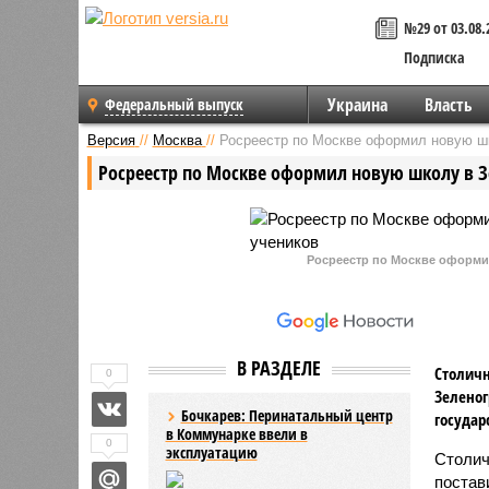
№29 от 03.08.
Подписка
Украина
Власть
Федеральный выпуск
Версия
//
Москва
//
Росреестр по Москве оформил новую шк
Росреестр по Москве оформил новую школу в Зе
Росреестр по Москве оформил
В РАЗДЕЛЕ
Столичн
0
Зеленог
Бочкарев: Перинатальный центр
государ
в Коммунарке ввели в
0
эксплуатацию
Столич
постав