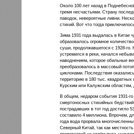
Около 100 лет назад в Поднебесно
тремя несчастьями. Страну послед
паводок, невероятные ливни. Неск
стихий. Вот что тогда приключилось
Зима 1931 года выдалась в Китае 
образовалось огромное количество
суши, продолжавшегося с 1928-го. 
устремился в реки, начался небы
наводнением, которое обильные вес
преобразовалось в массовый потоп
циклонами. Последствия оказались
территорию в 180 тыс. квадратных 
Курским или Калужским областям, 
В общем, недаром события 1931-го
смертоносных стихийных бедствий,
пострадавших в тот год достигло 5
составило 4 миллиона. Впрочем, для
года вода прорвала многочисленны
Северный Китай, так как местность
препятствий на своём пути, уничто