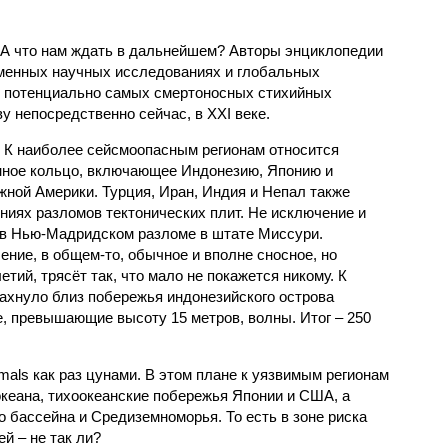
 А что нам ждать в дальнейшем? Авторы энциклопедии
еменных научных исследованиях и глобальных
к потенциально самых смертоносных стихийных
 непосредственно сейчас, в XXI веке.
 К наиболее сейсмоопасным регионам относится
нное кольцо, включающее Индонезию, Японию и
ной Америки. Турция, Иран, Индия и Непал также
ниях разломов тектонических плит. Не исключение и
 в Нью-Мадридском разломе в штате Миссури.
ние, в общем-то, обычное и вполне сносное, но
етий, трясёт так, что мало не покажется никому. К
бахнуло близ побережья индонезийского острова
, превышающие высоту 15 метров, волны. Итог – 250
imals как раз цунами. В этом плане к уязвимым регионам
кеана, тихо­океанские побережья Японии и США, а
 бассейна и Средиземноморья. То есть в зоне риска
й – не так ли?