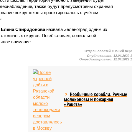
ности школы. Территория учебного заведения будет
видеонаблюдение, также будут предусмотрены охранная
ование вокруг школы проектировалось с учётом
я.
ы
Елена Спиридонова
назвала Зеленоград одним из
столичных округов. По её словам, социальной
ьшое внимание.
Отдел новостей «Нашей вер
Опубликовано:
12.04.2022 
Отредактировано:
12.04.2022 
Необычные корабли. Речные
молоковозы и пожарная
«Ракета»