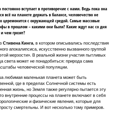
 постоянно вступает в противоречие с нами. Ведь пока она
ся всё на планете держать в балансе, человечество не
о церемонится с окружающей средой. Самые массовые
офы в прошлом – какими они были? Какие ждут нас со дня
 и чем грозят?
аз
Стивена Кинга
, в котором описывались последствия
ного апокалипсиса, искусственно вызванного группой
 этой мерзости». В реальной жизни участия пытливых
ца света может не понадобиться: природа сама
масштабы человеческой популяции.
ша любимая маленькая планета может быть
венной, где в пределах Солнечной системы есть
енная жизнь, но Земля также регулярно пытается эту
что внутренние процессы на планете включают в себя
орологические и физические явления, которые для
просту смертельны. И вот несколько тому примеров.