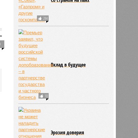
284
9
Вклад в будущее
10
Эрозия доверия