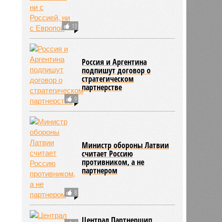
13
Россия и Аргентина
подпишут договор о
стратегическом
партнерстве
9
Министр обороны Латвии
считает Россию
противником, а не
партнером
8
Централ Партнершип