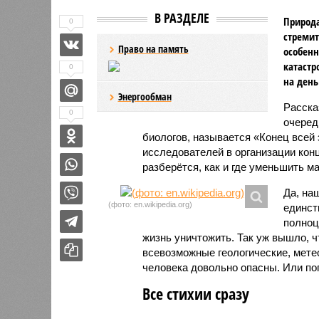
В РАЗДЕЛЕ
Природа
0
стремит
Право на память
особенн
катастр
0
на день
Энергообман
Расск
0
очеред
биологов, называется «Конец всей
исследователей в организации кон
разберётся, как и где уменьшить 
Да, на
(фото: en.wikipedia.org)
единст
полноц
жизнь уничтожить. Так уж вышло, 
всевозможные геологические, мете
человека довольно опасны. Или по
Все стихии сразу