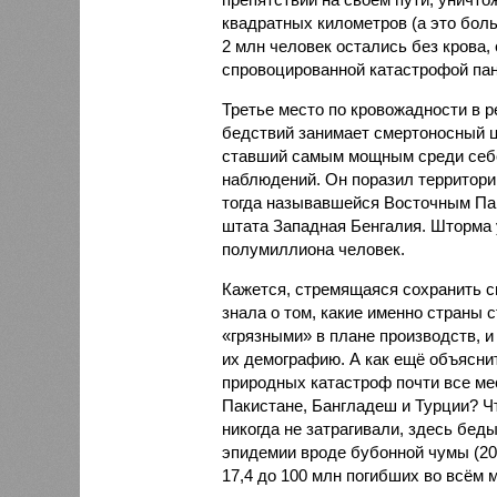
квадратных километров (а это бол
2 млн человек остались без крова,
спровоцированной катастрофой па
Третье место по кровожадности в р
бедствий занимает смертоносный ц
ставший самым мощным среди себе
наблюдений. Он поразил территори
тогда называвшейся Восточным Пак
штата Западная Бенгалия. Шторма 
полумиллиона человек.
Кажется, стремящаяся сохранить с
знала о том, какие именно страны 
«грязными» в плане производств, 
их демографию. А как ещё объяснить
природных катастроф почти все ме
Пакистане, Бангладеш и Турции? Ч
никогда не затрагивали, здесь бе
эпидемии вроде бубонной чумы (200
17,4 до 100 млн погибших во всём м