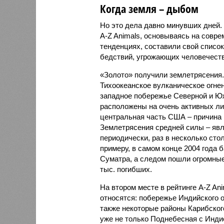
Когда земля – дыбом
Но это дела давно минувших дней.
A-Z Animals, основываясь на совр
тенденциях, составили свой списо
бедствий, угрожающих человечеству
«Золото» получили землетрясения.
Тихоокеанское вулканическое огне
западное побережье Северной и Юж
расположены на очень активных ли
центральная часть США – причина
Землетрясения средней силы – явле
периодически, раз в несколько стол
примеру, в самом конце 2004 года 
Суматра, а следом пошли огромные
тыс. погибших.
На втором месте в рейтинге A-Z An
относятся: побережье Индийского о
также некоторые районы Карибского
уже не только Поднебесная с Индие