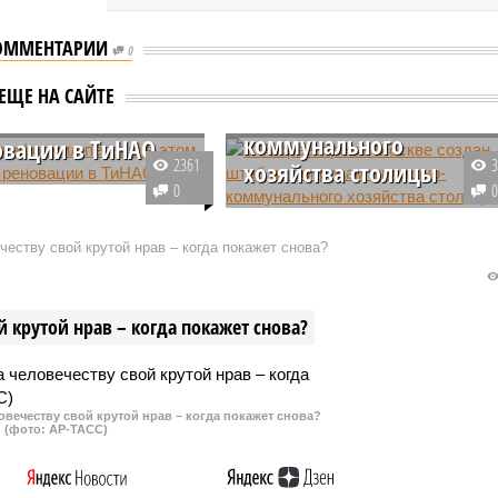
ОММЕНТАРИИ
0
В Росреестре по Москве
создан штаб по вопроса
стр оформил
ЕЩЕ НА САЙТЕ
жилищно-
 в этом году дом
коммунального
овации в ТиНАО
2361
хозяйства столицы
й Росреестр поставил
0
тровый учёт
В столичном Управлении
ртирный дом в Новой
Росреестра был создан Штаб по
еству свой крутой нрав – когда покажет снова?
построенный в рамках
объектам жилищно-
ии программы
коммунального хозяйства
и жилищного фонда.
Москвы для ускорения темпов
 крутой нрав – когда покажет снова?
введения в хозяйственный
оборот социально-важных
объектов ЖКХ.
овечеству свой крутой нрав – когда покажет снова?
(фото: АР-ТАСС)