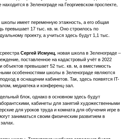
е находится в Зеленограде на Георгиевском проспекте,
 школы имеет переменную этажность, а его общая
ь превышает 17 тыс. кв. м. Оно строилось по
дуальному проекту, а учиться здесь будут 1,1 тыс.
осреестра
Сергей Исмунц
, новая школа в Зеленограде –
еждение, поставленное на кадастровый учёт в 2022
и объектов превышает 52 тыс. кв. м, а вместимость
ьными особенностями школы в Зеленограде являются
одход в оснащении кабинетов. Так, здесь появятся IT-
алом, медиатека и конференц-зал.
ельный блок, однако в основном здесь будут
аборантскими, кабинеты для занятий художественными
рские для уроков труда и комната для обучения игре в
могут заниматься своим физическим развитием в
 залах.