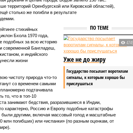
ьше территорий Оренбургской или Кировской областей),
 ещё столько же погибли в результате
ндемии.
ПО ТЕМЕ
ейтинге стихийных
иклон Бхола 1970 года,
 подобных за всю историю
474
и современной Бангладеш,
истаном, и индийского
Уже не до жиру
унесли жизни
Государство посылает воротилам
сигналы, к которым хорошо бы
вою чистоту природа что-то
прислушаться
станут со временем самыми
и планомерно подтачивала
 то, что в топ-10
ста занимают бедствия, разразившиеся в Индии,
то характерно, Россию и Европу подобные катастрофы
ды были другими, включая массовый голод и масштабные
 млн погибших) или «испанки» (по разным оценкам, от
ире).